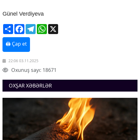
Günel Verdiyeva
Share
Facebook
Telegram
WhatsApp
X
🖨 Çap et
22:06 03.11.2025
Oxunuş sayı: 18671
OXŞAR XƏBƏRLƏR