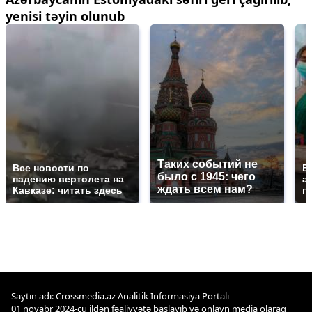
yenisi təyin olunub
Таких событий не
Все новости по
В
было с 1945: чего
падению вертолета на
а
ждать всем нам?
Кавказе: читать здесь
п
Saytın adı: Crossmedia.az Analitik İnformasiya Portalı
01 noyabr 2024-cü ildən fəaliyyətə başlayıb və onlayn media olaraq