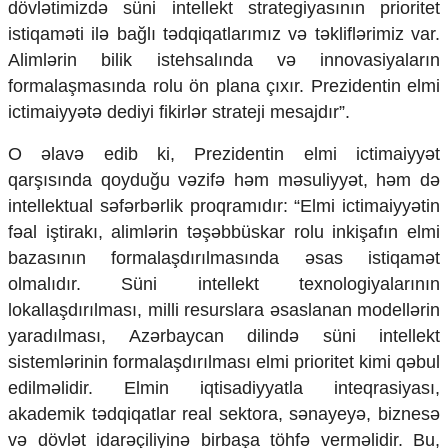
dövlətimizdə süni intellekt strategiyasının prioritet
istiqaməti ilə bağlı tədqiqatlarımız və təkliflərimiz var.
Alimlərin bilik istehsalında və innovasiyaların
formalaşmasında rolu ön plana çıxır. Prezidentin elmi
ictimaiyyətə dediyi fikirlər strateji mesajdır”.
O əlavə edib ki, Prezidentin elmi ictimaiyyət
qarşısında qoyduğu vəzifə həm məsuliyyət, həm də
intellektual səfərbərlik proqramıdır: “Elmi ictimaiyyətin
fəal iştirakı, alimlərin təşəbbüskar rolu inkişafın elmi
bazasının formalaşdırılmasında əsas istiqamət
olmalıdır. Süni intellekt texnologiyalarının
lokallaşdırılması, milli resurslara əsaslanan modellərin
yaradılması, Azərbaycan dilində süni intellekt
sistemlərinin formalaşdırılması elmi prioritet kimi qəbul
edilməlidir. Elmin iqtisadiyyatla inteqrasiyası,
akademik tədqiqatlar real sektora, sənayeyə, biznesə
və dövlət idarəçiliyinə birbaşa töhfə verməlidir. Bu,