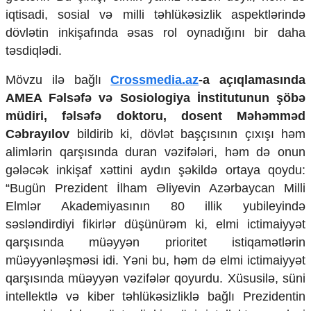
Mədəniyyətimizin Zəfəri
iqtisadi, sosial və milli təhlükəsizlik aspektlərində
Zəfər Diasporu
dövlətin inkişafında əsas rol oynadığını bir daha
Səhiyyə
təsdiqlədi.
Ailə və uşaq
Turizm
Mövzu ilə bağlı
Crossmedia.az
-a açıqlamasında
İqtisadiyyat
AMEA Fəlsəfə və Sosiologiya İnstitutunun şöbə
müdiri, fəlsəfə doktoru, dosent Məhəmməd
İqtisadi xəbərlər
Cəbrayılov
bildirib ki, dövlət başçısının çıxışı həm
Energetika
Neft-qaz
alimlərin qarşısında duran vəzifələri, həm də onun
Əmək və sosial siyasət
gələcək inkişaf xəttini aydın şəkildə ortaya qoydu:
Kənd təsərrüfatı
“Bugün Prezident İlham Əliyevin Azərbaycan Milli
Hərbi sənaye
Elmlər Akademiyasının 80 illik yubileyində
Telekommunikasiya və nəqliyyat
səsləndirdiyi fikirlər düşünürəm ki, elmi ictimaiyyət
COP29
qarşısında müəyyən prioritet istiqamətlərin
Cəmiyyət
müəyyənləşməsi idi. Yəni bu, həm də elmi ictimaiyyət
qarşısında müəyyən vəzifələr qoyurdu. Xüsusilə, süni
Crossmedia.az - 1 yaş
Siyasət
intellektlə və kiber təhlükəsizliklə bağlı Prezidentin
Məhkəmə və hüquq