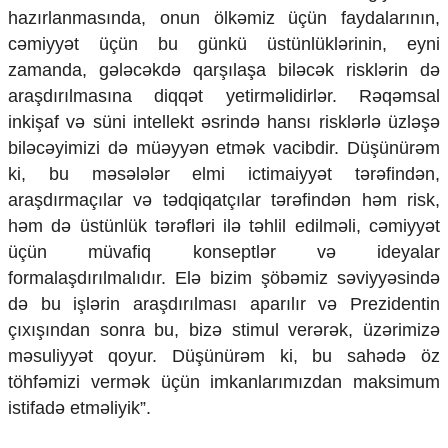
hazırlanmasında, onun ölkəmiz üçün faydalarının,
cəmiyyət üçün bu günkü üstünlüklərinin, eyni
zamanda, gələcəkdə qarşılaşa biləcək risklərin də
araşdırılmasına diqqət yetirməlidirlər. Rəqəmsal
inkişaf və süni intellekt əsrində hansı risklərlə üzləşə
biləcəyimizi də müəyyən etmək vacibdir. Düşünürəm
ki, bu məsələlər elmi ictimaiyyət tərəfindən,
araşdırmaçılar və tədqiqatçılar tərəfindən həm risk,
həm də üstünlük tərəfləri ilə təhlil edilməli, cəmiyyət
üçün müvafiq konseptlər və ideyalar
formalaşdırılmalıdır. Elə bizim şöbəmiz səviyyəsində
də bu işlərin araşdırılması aparılır və Prezidentin
çıxışından sonra bu, bizə stimul verərək, üzərimizə
məsuliyyət qoyur. Düşünürəm ki, bu sahədə öz
töhfəmizi vermək üçün imkanlarımızdan maksimum
istifadə etməliyik”.