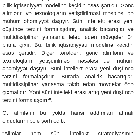
bilik iqtisadiyyatı modelinə keçidin əsas şərtidir. Gənc
alimlərin və texnoloqların yetişdirilməsi məsələsi də
mühüm əhəmiyyət daşıyır. Süni intellekt erası yeni
düşüncə tərzini formalaşdırır, analitik bacarıqlar və
multidissiplinar yanaşma tələb edən mövqelər ön
plana çıxır. Bu, bilik iqtisadiyyatı modelinə keçidin
əsas şərtidir. Digər tərəfdən, gənc alimlərin və
texnoloqların yetişdirilməsi məsələsi də mühüm
əhəmiyyət daşıyır. Süni intellekt erası yeni düşüncə
tərzini formalaşdırır. Burada analitik bacarıqlar,
multidissiplinar yanaşma tələb edən mövqelər önə
çıxmalıdır. Yəni süni intellekt erası artıq yeni düşüncə
tərzini formalaşdırır”.
O, alimlərin bu yolda hansı addımları atmalı
olduqlarını belə şərh edib:
“Alimlər həm süni intellekt strategiyasının