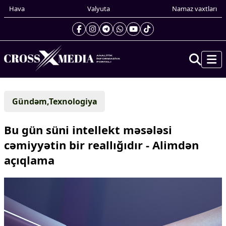
Hava
Valyuta
Namaz vaxtları
Prezidentin gündəliyi
Gündəm,Texnologiya
Gündəm
Dünya
Bu gün süni intellekt məsələsi
Xarici xəbərlər
cəmiyyətin bir reallığıdır -
Alimdən
Cənubi Qafqaz
açıqlama
Türk Dünyası
Yaxın Şərq
Avropa
Amerika
Asiya
Afrika