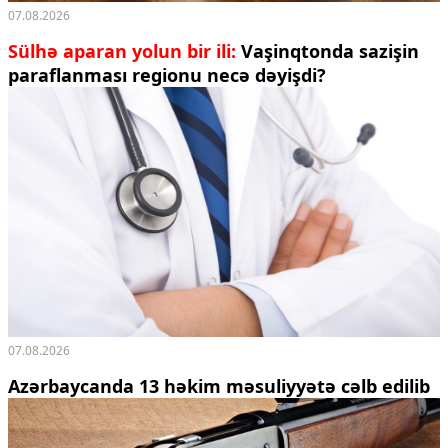
07.08.2026
Sülhə aparan yolun bir ili:
Vaşinqtonda sazişin
paraflanması regionu necə dəyişdi?
07.08.2026
Azərbaycanda 13 həkim məsuliyyətə cəlb edilib