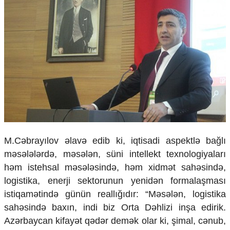
M.Cəbrayılov əlavə edib ki, iqtisadi aspektlə bağlı
məsələlərdə, məsələn, süni intellekt texnologiyaları
həm istehsal məsələsində, həm xidmət sahəsində,
logistika, enerji sektorunun yenidən formalaşması
istiqamətində günün reallığıdır: “Məsələn, logistika
sahəsində baxın, indi biz Orta Dəhlizi inşa edirik.
Azərbaycan kifayət qədər demək olar ki, şimal, cənub,