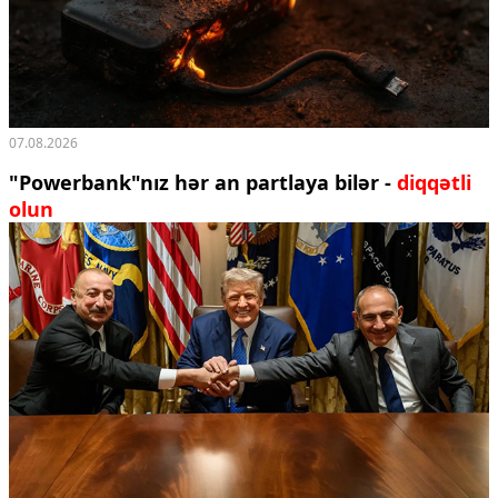
07.08.2026
"Powerbank"nız hər an partlaya bilər -
diqqətli
olun