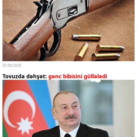
07.08.2026
Tovuzda dəhşət:
gənc bibisini güllələdi