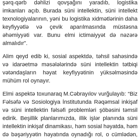
şərq-qərb dəhlizi qovşağını yaradıb, logistika
imkanları açıb. Burada süni intellektin, süni intellekt
texnologiyalarının, yəni bu logistika xidmətlərinin daha
keyfiyyətlə və çevik aparılmasında müstəsna
əhəmiyyəti var. Bunu elmi ictimaiyyət də nəzərə
almalıdır”.
Alim qeyd edib ki, sosial aspektdə, təhsil sahəsində
və idarəetmə məsələlərində süni intellektin tətbiqi
vətəndaşların həyat keyfiyyətinin yüksəlməsində
mühüm rol oynayır.
Elmi aspektə toxunaraq M.Cəbrayılov vurğulayıb: “Biz
Fəlsəfə və Sosiologiya İnstitutunda Rəqəmsal inkişaf
və süni intellektin fəlsəfi problemləri şöbəsini təmsil
edirik. Beşillik planlarımızda, illik işlər planında süni
intellektin inkişaf dinamikası, həm sosial həyatda, həm
də bəşəriyyətin həyatında oynadığı rol, o cümlədən,