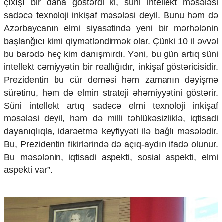
çıxışı bir daha göstərdi ki, süni intellekt məsələsi
Ekologiya
sadəcə texnoloji inkişaf məsələsi deyil. Bunu həm də
Zəfər - 5
Azərbaycanın elmi siyasətində yeni bir mərhələnin
Gənclər və İdman
başlanğıcı kimi qiymətləndirmək olar. Çünki 10 il əvvəl
Media və QHT
Hadisə
bu barədə heç kim danışmırdı. Yəni, bu gün artıq süni
Sağlamlıq
intellekt cəmiyyətin bir reallığıdır, inkişaf göstəricisidir.
Sosium
Prezidentin bu cür deməsi həm zamanın dəyişmə
Mənəvi dəyərlər
sürətinu, həm də elmin strateji əhəmiyyətini göstərir.
Texnologiya
Süni intellekt artıq sadəcə elmi texnoloji inkişaf
Mətbuat-150
məsələsi deyil, həm də milli təhlükəsizliklə, iqtisadi
Əlaqə
dayanıqlıqla, idarəetmə keyfiyyəti ilə bağlı məsələdir.
Bu, Prezidentin fikirlərində də açıq-aydın ifadə olunur.
Missiyamız
Bu məsələnin, iqtisadi aspekti, sosial aspekti, elmi
aspekti var”.