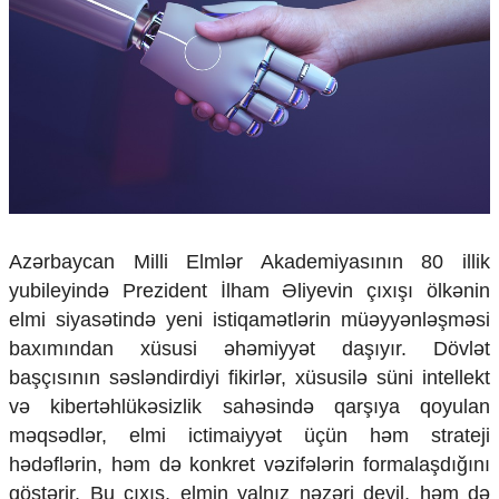
Çarpaz baxış
Təhlil
Siyasi
Geosiyasi
İqtisadi
Sosioloji
Araşdırma
Multimedia
Foto
Azərbaycan Milli Elmlər Akademiyasının 80 illik
Video
yubileyində Prezident İlham Əliyevin çıxışı ölkənin
İnfoqrafika
elmi siyasətində yeni istiqamətlərin müəyyənləşməsi
Podcast
baxımından xüsusi əhəmiyyət daşıyır. Dövlət
Humanitar
başçısının səsləndirdiyi fikirlər, xüsusilə süni intellekt
və kibertəhlükəsizlik sahəsində qarşıya qoyulan
Elm və təhsil
məqsədlər, elmi ictimaiyyət üçün həm strateji
Mədəniyyət
Diaspor
hədəflərin, həm də konkret vəzifələrin formalaşdığını
Yüksəliş hekayəsi
göstərir. Bu çıxış, elmin yalnız nəzəri deyil, həm də