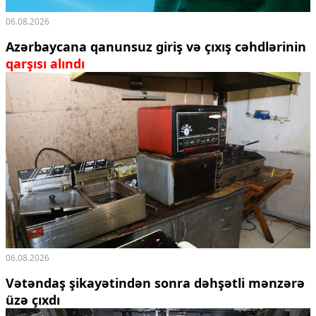
06.08.2026
Azərbaycana qanunsuz giriş və çıxış cəhdlərinin
qarşısı alındı
06.08.2026
Vətəndaş şikayətindən sonra dəhşətli mənzərə
üzə çıxdı