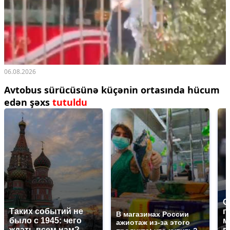
06.08.2026
Avtobus sürücüsünə küçənin ortasında hücum
edən şəxs
tutuldu
С
Таких событий не
п
В магазинах России
было с 1945: чего
м
ажиотаж из-за этого
ждать всем нам?
п