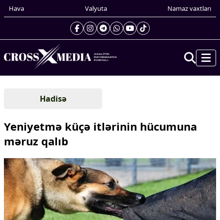
Hava
Valyuta
Namaz vaxtları
Prezidentin gündəliyi
Hadisə
Gündəm
Dünya
Yeniyetmə küçə itlərinin hücumuna
Xarici xəbərlər
məruz qalıb
Cənubi Qafqaz
Türk Dünyası
Yaxın Şərq
Avropa
Amerika
Asiya
Afrika