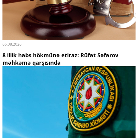
06.08.2026
8 illik həbs hökmünə etiraz: Rüfət Səfərov
məhkəmə qarşısında