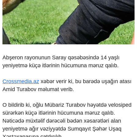
Çarpaz baxış
Təhlil
Siyasi
Geosiyasi
İqtisadi
Sosioloji
Araşdırma
Abşeron rayonunun Saray qəsəbəsində 14 yaşlı
Multimedia
yeniyetmə küçə itlərinin hücumuna məruz qalıb.
Foto
Video
Crossmedia.az
xəbər verir ki, bu barədə uşağın atası
İnfoqrafika
Amid Turabov məlumat verib.
Podcast
Humanitar
O bildirib ki, oğlu Mübariz Turabov həyətdə velosiped
sürərkən küçə itlərinin hücumuna məruz qalıb.
Elm və təhsil
Mədəniyyət
Nəticədə müxtəlif dərəcəli bədən xəsarətləri alan
Diaspor
yeniyetmə ağır vəziyyətdə Sumqayıt Şəhər Uşaq
Yüksəliş hekayəsi
Xəstəxanasına çatdırılıb.