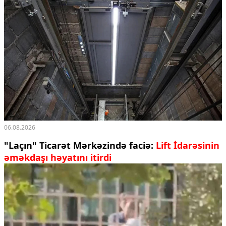
06.08.2026
"Laçın" Ticarət Mərkəzində faciə:
Lift İdarəsinin
əməkdaşı həyatını itirdi