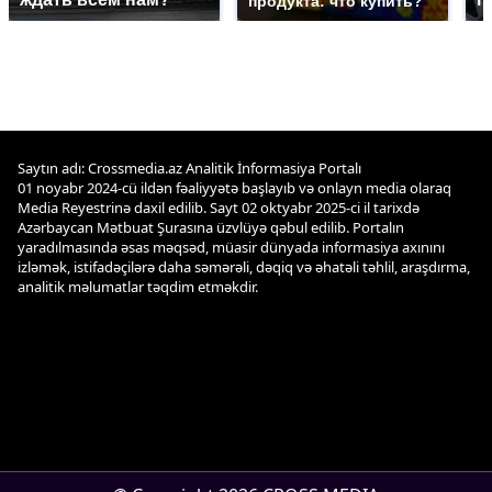
продукта: что купить?
Saytın adı: Crossmedia.az Analitik İnformasiya Portalı
01 noyabr 2024-cü ildən fəaliyyətə başlayıb və onlayn media olaraq
Media Reyestrinə daxil edilib. Sayt 02 oktyabr 2025-ci il tarixdə
Azərbaycan Mətbuat Şurasına üzvlüyə qəbul edilib. Portalın
yaradılmasında əsas məqsəd, müasir dünyada informasiya axınını
izləmək, istifadəçilərə daha səmərəli, dəqiq və əhatəli təhlil, araşdırma,
analitik məlumatlar təqdim etməkdir.