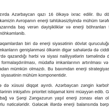
zırda Azərbaycan qazı 16 ölkəyə ixrac edilir. Bu döv
ölkəmizin Avropanın enerji təhlükəsizliyində mühüm tərəf
azarında baş verən dəyişikliklər və enerji böhranları
 möhkəmlənib.
amlardan biri də enerji siyasətinin dövlət quruculuğu
i imkanların genişlənməsi ölkənin digər sahələrdə də cidd
rdə qazandığı hərbi və siyasi nailiyyətlərin təməlində 
n formalaşdırılması, müdafiə imkanlarının artırılması və
madan mümkün olmazdı. Bu baxımdan enerji strategiyas
lik siyasətinin mühüm komponentidir.
inə də xüsusi diqqət ayırdı. Azərbaycan zəngin karbo
ərinin inkişafını prioritet istiqamət kimi müəyyən edib. 
arabağ və Şərqi Zəngəzurun yaşıl enerji zonası elan o
urlu nəticələridir. Gələcək illərdə enerji balansında bər