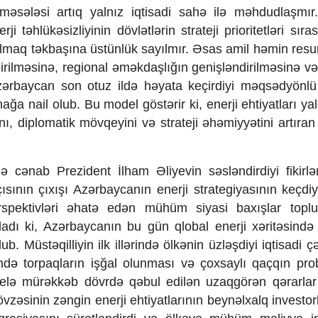
məsələsi artıq yalnız iqtisadi sahə ilə məhdudlaşmır
 təhlükəsizliyinin dövlətlərin strateji prioritetləri sır
ib olmaq təkbaşına üstünlük sayılmır. Əsas amil həmin res
ndirilməsinə, regional əməkdaşlığın genişləndirilməsinə v
zərbaycan son otuz ildə həyata keçirdiyi məqsədyönlü
a nail olub. Bu model göstərir ki, enerji ehtiyatları yal
ını, diplomatik mövqeyini və strateji əhəmiyyətini artır
rdə cənab Prezident İlham Əliyevin səsləndirdiyi fikirl
ısının çıxışı Azərbaycanın enerji strategiyasının keçdiyi
rspektivləri əhatə edən mühüm siyasi baxışlar topl
uladı ki, Azərbaycanın bu gün qlobal enerji xəritəsində
üstəqilliyin ilk illərində ölkənin üzləşdiyi iqtisadi çət
sində torpaqların işğal olunması və çoxsaylı qaçqın pro
elə mürəkkəb dövrdə qəbul edilən uzaqgörən qərarlar
vzəsinin zəngin enerji ehtiyatlarının beynəlxalq investor