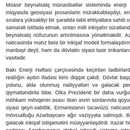
İqtisadiyyat
Müasir beynəlxalq münasibətlər sistemində enerji 
İqtisadi xəbərlər
miqyasda geosiyasi proseslərin mürəkkəbləşdiyi, enerji
Energetika
sıralara yüksəldiyi bir şəraitdə təbii ehtiyatlara sah
Neft-qaz
Əmək və sosial siyasət
səmərəli istifadə etmək, onları milli inkişafın sürətlə
Kənd təsərrüfatı
beynəlxalq nüfuzunun artırılmasına yönəltməkdir. A
Hərbi sənaye
nəticəsində məhz belə bir inkişaf modeli formalaşdırmağ
Telekommunikasiya və nəqliyyat
mənbəyi deyil, həm də dövlətin siyasi təsir imkanlar
COP29
vasitədir.
Cəmiyyət
Crossmedia.az - 1 yaş
Bakı Enerji Həftəsi çərçivəsində keçirilən tədbirlə
Siyasət
reallığın aydın ifadəsi kimi diqqət çəkdi. Dövlət başç
Məhkəmə və hüquq
Ekologiya
yolunu, əldə olunmuş nailiyyətləri və gələcək pe
Zəfər - 5
qiymətləndirilə bilər. Ölkə Prezidenti bir daha vurğ
Gənclər və İdman
möhkəm mövqenin əsası ötən əsrin sonlarında qoyulub. M
Media və QHT
siyasi qeyri-sabitlik, Ermənistanın təcavüzü nəticə
Hadisə
mövcudluğu Azərbaycanı ağır vəziyyətə salmışdı. B
Sağlamlıq
gələcək inkişaf istiqamətini müəyyənləşdirdi. Xəzər hö
Sosium
Mənəvi dəyərlər