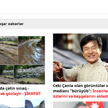
xşar xəbərlər
Ceki Çanla olan görüntülər s
a çətin sınaq -
medianı "bürüyüb":
İnsanla
ək gözləyir - ŞİKAYƏT
özlərini və başqalarını aldad