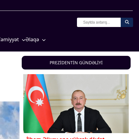
Cəmiyyət
Əlaqə
Crossmedia.az - 1 yaş
Missiyamız
Siyasət
PREZİDENTİN GÜNDƏLİYİ
Məhkəmə və hüquq
yasət
Ekologiya
Zəfər - 5
Gənclər və İdman
a və
Media və QHT
Hadisə
Sağlamlıq