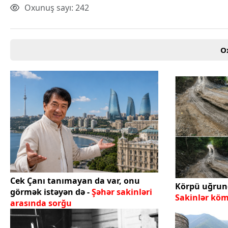
Oxunuş sayı: 242
O
Cek Çanı tanımayan da var, onu
Körpü uğrund
görmək istəyən də -
Şəhər sakinləri
Sakinlər köm
arasında sorğu