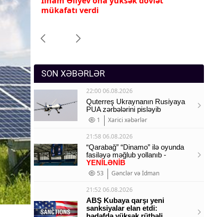
İlham Əliyev ona yüksək dövlət
Pr
Sosium
mükafatı verdi
ye
Mənəvi dəyərlər
Texnologiya
Mətbuat-150
SON XƏBƏRLƏR
22:00 06.08.2026
Quterreş Ukraynanın Rusiyaya
PUA zərbələrini pisləyib
1
Xarici xəbərlər
21:58 06.08.2026
“Qarabağ” “Dinamo” ilə oyunda
fasiləyə məğlub yollanıb -
YENİLƏNİB
53
Gənclər və İdman
21:52 06.08.2026
ABŞ Kubaya qarşı yeni
sanksiyalar elan etdi:
hədəfdə yüksək rütbəli