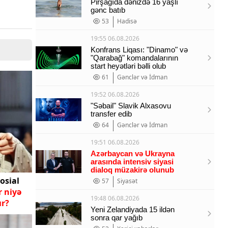
Pirşağıda dənizdə 16 yaşlı
gənc batıb
53
Hadisə
19:55 06.08.2026
Konfrans Liqası: "Dinamo" və
"Qarabağ" komandalarının
start heyətləri bəlli olub
61
Gənclər və İdman
19:52 06.08.2026
"Səbail" Slavik Alxasovu
transfer edib
64
Gənclər və İdman
19:51 06.08.2026
Azərbaycan və Ukrayna
arasında intensiv siyasi
dialoq müzakirə olunub
osial
57
Siyasət
r niyə
19:48 06.08.2026
ır?
Yeni Zelandiyada 15 ildən
sonra qar yağıb