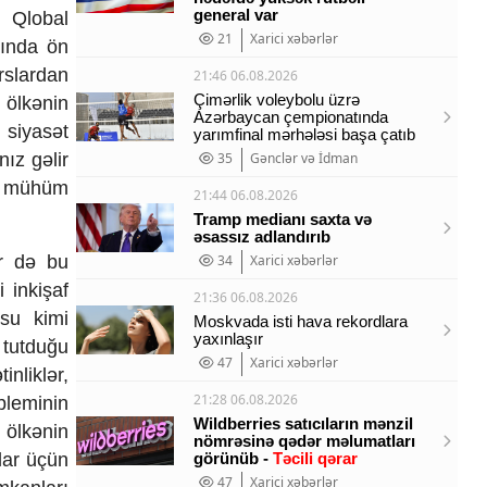
general var
. Qlobal
21
Xarici xəbərlər
asında ön
urslardan
21:46 06.08.2026
Çimərlik voleybolu üzrə
ə ölkənin
Azərbaycan çempionatında
 siyasət
yarımfinal mərhələsi başa çatıb
nız gəlir
35
Gənclər və İdman
an mühüm
21:44 06.08.2026
Tramp medianı saxta və
əsassız adlandırıb
ər də bu
34
Xarici xəbərlər
 inkişaf
21:36 06.08.2026
usu kimi
Moskvada isti hava rekordlara
yaxınlaşır
 tutduğu
47
Xarici xəbərlər
inliklər,
21:28 06.08.2026
bleminin
Wildberries satıcıların mənzil
 ölkənin
nömrəsinə qədər məlumatları
lar üçün
görünüb -
Təcili qərar
47
Xarici xəbərlər