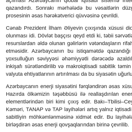
açılması Azərbaycanın qlobal iqtisadi sistemə int
Texnologiya
qazandırdı. Sonrakı mərhələdə bu vəsaitlərin düzg
Mətbuat-150
prosesinin əsas hərəkətverici qüvvəsinə çevrildi.
Əlaqə
Missiyamız
Cənab Prezident İlham Əliyevin çıxışında xüsusi diqqə
olunması idi. Dövlət başçısı qeyd etdi ki, təbii sərv
resurslardan əldə olunan gəlirlərin vətəndaşların rifa
etməsidir. Azərbaycanın bu istiqamətdə qazandığı n
yoxsulluğun səviyyəsi əhəmiyyətli dərəcədə azaldılıb
inkişafı sürətləndirilib və makroiqtisadi sabitlik təm
valyuta ehtiyatlarının artırılması da bu siyasətin uğur
Azərbaycanın enerji siyasətini fərqləndirən əsas xü
Hazırda ölkəmizin təşəbbüsü ilə reallaşdırılan enerj
elementlərindən biri kimi çıxış edir. Bakı–Tbilisi
Kəməri, TANAP və TAP layihələri artıq yalnız iqtisa
sabitliyin möhkəmlənməsinə xidmət edir. Bu layihə
birləşdirən əsas enerji qovşaqlarından birinə çevrilib.