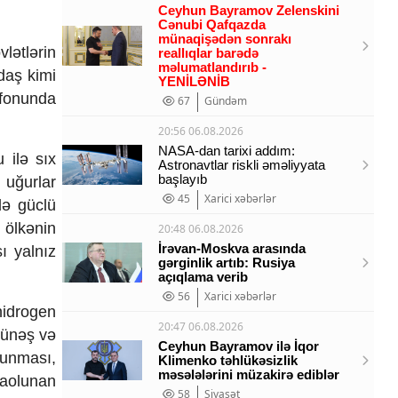
Ceyhun Bayramov Zelenskini
Cənubi Qafqazda
münaqişədən sonrakı
lətlərin
reallıqlar barədə
məlumatlandırıb -
daş kimi
YENİLƏNİB
 fonunda
67
Gündəm
20:56 06.08.2026
NASA-dan tarixi addım:
 ilə sıx
Astronavtlar riskli əməliyyata
başlayıb
i uğurlar
45
Xarici xəbərlər
də güclü
 ölkənin
20:48 06.08.2026
İrəvan-Moskva arasında
ı yalnız
gərginlik artıb: Rusiya
açıqlama verib
56
Xarici xəbərlər
hidrogen
20:47 06.08.2026
Günəş və
Ceyhun Bayramov ilə İqor
lunması,
Klimenko təhlükəsizlik
məsələlərini müzakirə ediblər
paolunan
58
Siyasət