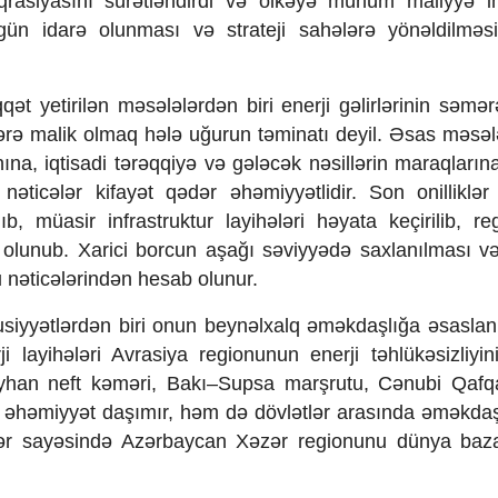
eqrasiyasını sürətləndirdi və ölkəyə mühüm maliyyə i
ün idarə olunması və strateji sahələrə yönəldilməsi
t yetirilən məsələlərdən biri enerji gəlirlərinin səmərə
ətlərə malik olmaq hələ uğurun təminatı deyil. Əsas məsə
hına, iqtisadi tərəqqiyə və gələcək nəsillərin maraqların
əticələr kifayət qədər əhəmiyyətlidir. Son onilliklər
, müasir infrastruktur layihələri həyata keçirilib, reg
in olunub. Xarici borcun aşağı səviyyədə saxlanılması və 
lu nəticələrindən hesab olunur.
susiyyətlərdən biri onun beynəlxalq əməkdaşlığa əsaslan
i layihələri Avrasiya regionunun enerji təhlükəsizliyin
–Ceyhan neft kəməri, Bakı–Supsa marşrutu, Cənubi Qaf
di əhəmiyyət daşımır, həm də dövlətlər arasında əməkdaş
lər sayəsində Azərbaycan Xəzər regionunu dünya bazar