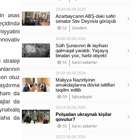
20:44 06.08.2026
nin əsas
Azərbaycanın ABŞ-dəki səfiri
senator Stiv Deynslə görüşüb
eçidində
52
Gündəm
iyyətini
20:40 06.08.2026
nnovativ
Sülh Şurasının ilk layihəsi
qalmaqal yaratdı: Yaşayış
binaları yox, hərbi obyekt
strateji
55
Xarici xəbərlər
nlarının
20:28 06.08.2026
son otuz
Maliyyə Nazirliyinin
laşdırma
əməkdaşlarına dövlət təltifləri
təqdim edilib
, həm də
59
İqtisadiyyat
ajlar da
20:24 06.08.2026
eynəlxalq
Polşadan ukraynalı kişilər
daha da
qovulur?
55
Xarici xəbərlər
20:22 06.08.2026