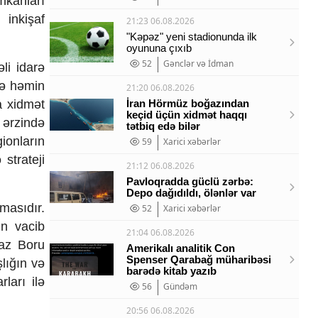
mkanları
 inkişaf
21:23 06.08.2026
"Kəpəz" yeni stadionunda ilk
oyununa çıxıb
52
Gənclər və İdman
li idarə
lə həmin
21:20 06.08.2026
a xidmət
İran Hörmüz boğazından
keçid üçün xidmət haqqı
 ərzində
tətbiq edə bilər
ionların
59
Xarici xəbərlər
strateji
21:12 06.08.2026
Pavloqradda güclü zərbə:
Depo dağıdıldı, ölənlər var
masıdır.
52
Xarici xəbərlər
in vacib
21:04 06.08.2026
qaz Boru
Amerikalı analitik Con
Spenser Qarabağ müharibəsi
lığın və
barədə kitab yazıb
ları ilə
56
Gündəm
20:56 06.08.2026