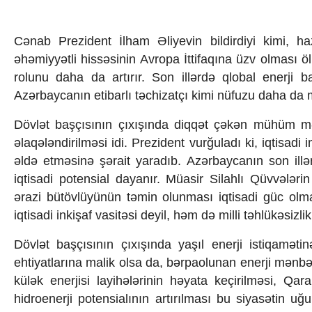
Cənab Prezident İlham Əliyevin bildirdiyi kimi, ha
əhəmiyyətli hissəsinin Avropa İttifaqına üzv olması 
rolunu daha da artırır. Son illərdə qlobal enerji b
Azərbaycanın etibarlı təchizatçı kimi nüfuzu daha da
Dövlət başçısının çıxışında diqqət çəkən mühüm məq
əlaqələndirilməsi idi. Prezident vurğuladı ki, iqtisad
əldə etməsinə şərait yaradıb. Azərbaycanın son illə
iqtisadi potensial dayanır. Müasir Silahlı Qüvvələri
ərazi bütövlüyünün təmin olunması iqtisadi güc ol
iqtisadi inkişaf vasitəsi deyil, həm də milli təhlükəsiz
Dövlət başçısının çıxışında yaşıl enerji istiqamət
ehtiyatlarına malik olsa da, bərpaolunan enerji mənbəl
külək enerjisi layihələrinin həyata keçirilməsi, Q
hidroenerji potensialının artırılması bu siyasətin uğ