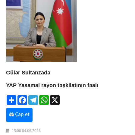
Gülər Sultanzadə
YAP Yasamal rayon təşkilatının fəalı
Share
Facebook
Telegram
WhatsApp
X
🖨 Çap et
13:00 04.06.2026