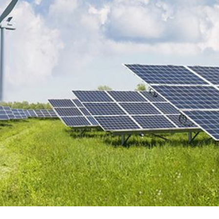
opa Şurası yanında
Prezident mühüm qərar verdi
 geri çağırılıb