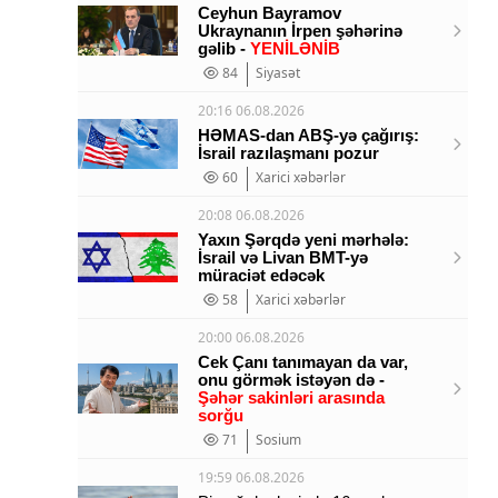
Ceyhun Bayramov
Ukraynanın İrpen şəhərinə
gəlib -
YENİLƏNİB
84
Siyasət
20:16 06.08.2026
HƏMAS-dan ABŞ-yə çağırış:
İsrail razılaşmanı pozur
60
Xarici xəbərlər
20:08 06.08.2026
Yaxın Şərqdə yeni mərhələ:
İsrail və Livan BMT-yə
müraciət edəcək
58
Xarici xəbərlər
20:00 06.08.2026
Cek Çanı tanımayan da var,
onu görmək istəyən də -
Şəhər sakinləri arasında
sorğu
71
Sosium
19:59 06.08.2026