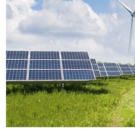
Azərbaycanın Avr
Siyasi
daimi nümayəndəsi
Geosiyasi
İqtisadi
Sosioloji
Araşdırma
Multimedia
Foto
Video
İnfoqrafika
Podcast
Humanitar
Elm və təhsil
Mədəniyyət
Diaspor
Yüksəliş hekayəsi
Mədəniyyətimizin Zəfəri
Zəfər Diasporu
Səhiyyə
Ailə və uşaq
Turizm