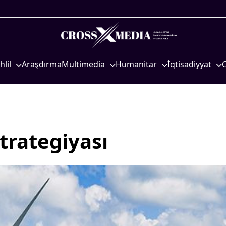
hlil
Araşdırma
Multimedia
Humanitar
İqtisadiyyat
iyasi
Foto
Elm və təhsil
İqtisadi xəbərlər
eosiyasi
Video
Mədəniyyət
Energetika
qtisadi
İnfoqrafika
Diaspor
Neft-qaz
osioloji
Podcast
Yüksəliş hekayəsi
Əmək və sosial si
trategiyası
Mədəniyyətimizin Zəfəri
Kənd təsərrüfatı
Zəfər Diasporu
Hərbi sənaye
Səhiyyə
Telekommunikasiy
nəqliyyat
Ailə və uşaq
COP29
Turizm