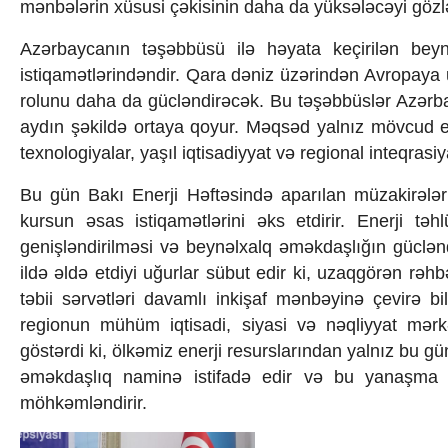
mənbələrin xüsusi çəkisinin daha da yüksələcəyi gözlən
Azərbaycanın təşəbbüsü ilə həyata keçirilən beynə
istiqamətlərindəndir. Qara dəniz üzərindən Avropaya u
rolunu daha da gücləndirəcək. Bu təşəbbüslər Azərbay
aydın şəkildə ortaya qoyur. Məqsəd yalnız mövcud en
texnologiyalar, yaşıl iqtisadiyyat və regional inteqras
Bu gün Bakı Enerji Həftəsində aparılan müzakirələr 
kursun əsas istiqamətlərini əks etdirir. Enerji təhl
genişləndirilməsi və beynəlxalq əməkdaşlığın güclən
ildə əldə etdiyi uğurlar sübut edir ki, uzaqgörən rəh
təbii sərvətləri davamlı inkişaf mənbəyinə çevirə b
regionun mühüm iqtisadi, siyasi və nəqliyyat mərkə
göstərdi ki, ölkəmiz enerji resurslarından yalnız bu gün
əməkdaşlıq naminə istifadə edir və bu yanaşma 
möhkəmləndirir.