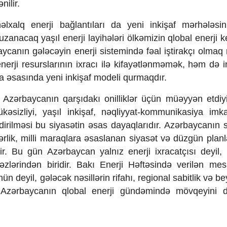
ilir.
lxalq enerji bağlantıları da yeni inkişaf mərhələsi
zanacaq yaşıl enerji layihələri ölkəmizin qlobal enerji k
canın gələcəyin enerji sistemində fəal iştirakçı olmaq n
erji resurslarının ixracı ilə kifayətlənməmək, həm də i
iya əsasında yeni inkişaf modeli qurmaqdır.
Azərbaycanın qarşıdakı onilliklər üçün müəyyən etdiyi 
ükəsizliyi, yaşıl inkişaf, nəqliyyat-kommunikasiya imka
dirilməsi bu siyasətin əsas dayaqlarıdır. Azərbaycanın 
bərlik, milli maraqlara əsaslanan siyasət və düzgün plan
ilir. Bu gün Azərbaycan yalnız enerji ixracatçısı deyil
zlərindən biridir. Bakı Enerji Həftəsində verilən mes
ün deyil, gələcək nəsillərin rifahı, regional sabitlik və b
Azərbaycanın qlobal enerji gündəmində mövqeyini 