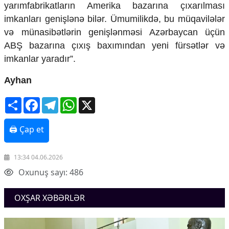
yarımfabrikatların Amerika bazarına çıxarılması
imkanları genişlənə bilər. Ümumilikdə, bu müqavilələr
və münasibətlərin genişlənməsi Azərbaycan üçün
ABŞ bazarına çıxış baxımından yeni fürsətlər və
imkanlar yaradır”.
Ayhan
Share
Facebook
Telegram
WhatsApp
X
🖨 Çap et
13:34 04.06.2026
Oxunuş sayı: 486
OXŞAR XƏBƏRLƏR