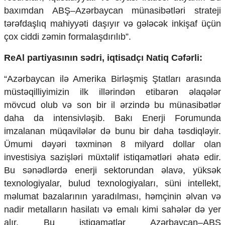
baxımdan ABŞ–Azərbaycan münasibətləri strateji
tərəfdaşlıq mahiyyəti daşıyır və gələcək inkişaf üçün
çox ciddi zəmin formalaşdırılıb”.
ReAl partiyasının sədri, iqtisadçı Natiq Cəfərli:
“Azərbaycan ilə Amerika Birləşmiş Ştatları arasında
müstəqilliyimizin ilk illərindən etibarən əlaqələr
mövcud olub və son bir il ərzində bu münasibətlər
daha da intensivləşib. Bakı Enerji Forumunda
imzalanan müqavilələr də bunu bir daha təsdiqləyir.
Ümumi dəyəri təxminən 8 milyard dollar olan
investisiya sazişləri müxtəlif istiqamətləri əhatə edir.
Bu sənədlərdə enerji sektorundan əlavə, yüksək
texnologiyalar, bulud texnologiyaları, süni intellekt,
məlumat bazalarının yaradılması, həmçinin əlvan və
nadir metalların hasilatı və emalı kimi sahələr də yer
alır. Bu istiqamətlər Azərbaycan–ABŞ