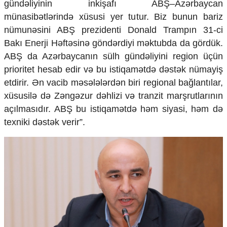
gündəliyinin inkişafı ABŞ–Azərbaycan
münasibətlərində xüsusi yer tutur. Biz bunun bariz
nümunəsini ABŞ prezidenti Donald Trampın 31-ci
Bakı Enerji Həftəsinə göndərdiyi məktubda da gördük.
ABŞ da Azərbaycanın sülh gündəliyini region üçün
prioritet hesab edir və bu istiqamətdə dəstək nümayiş
etdirir. Ən vacib məsələlərdən biri regional bağlantılar,
xüsusilə də Zəngəzur dəhlizi və tranzit marşrutlarının
açılmasıdır. ABŞ bu istiqamətdə həm siyasi, həm də
texniki dəstək verir”.