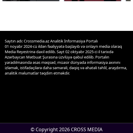
Saytın adı: Crossmedia.az Analitik İnformasiya Portalı
01 noyabr 2024-cü ildən fəaliyyətə başlayıb və onlayn media olaraq
Media Reyestrinə daxil edilib. Sayt 02 oktyabr 2025-ci il tarixdə
Azərbaycan Mətbuat Şurasına üzvlüyə qəbul edilib. Portalın
yaradılmasında əsas məqsəd, müasir dünyada informasiya axınını
izləmək, istifadəçilərə daha səmərəli, dəqiq və əhatəli təhlil, araşdırma,
analitik məlumatlar təqdim etməkdir.
© Copyright 2026 CROSS MEDIA