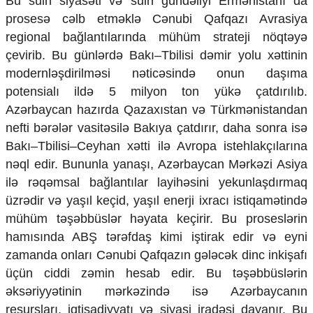
Bu sülh siyasəti və sülh gündəliyi Ermənistanı da
prosesə cəlb etməklə Cənubi Qafqazı Avrasiya
regional bağlantılarında mühüm strateji nöqtəyə
çevirib. Bu günlərdə Bakı–Tbilisi dəmir yolu xəttinin
modernləşdirilməsi nəticəsində onun daşıma
potensialı ildə 5 milyon ton yükə çatdırılıb.
Azərbaycan hazırda Qazaxıstan və Türkmənistandan
nefti bərələr vasitəsilə Bakıya çatdırır, daha sonra isə
Bakı–Tbilisi–Ceyhan xətti ilə Avropa istehlakçılarına
nəql edir. Bununla yanaşı, Azərbaycan Mərkəzi Asiya
ilə rəqəmsal bağlantılar layihəsini yekunlaşdırmaq
üzrədir və yaşıl keçid, yaşıl enerji ixracı istiqamətində
mühüm təşəbbüslər həyata keçirir. Bu proseslərin
hamısında ABŞ tərəfdaş kimi iştirak edir və eyni
zamanda onları Cənubi Qafqazın gələcək dinc inkişafı
üçün ciddi zəmin hesab edir. Bu təşəbbüslərin
əksəriyyətinin mərkəzində isə Azərbaycanın
resursları, iqtisadiyyatı və siyasi iradəsi dayanır. Bu