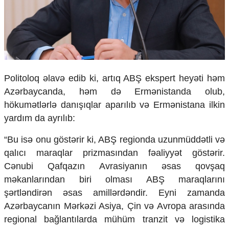
Politoloq əlavə edib ki, artıq ABŞ ekspert heyəti həm
Azərbaycanda, həm də Ermənistanda olub,
hökumətlərlə danışıqlar aparılıb və Ermənistana ilkin
yardım da ayrılıb:
“Bu isə onu göstərir ki, ABŞ regionda uzunmüddətli və
qalıcı maraqlar prizmasından fəaliyyət göstərir.
Cənubi Qafqazın Avrasiyanın əsas qovşaq
məkanlarından biri olması ABŞ maraqlarını
şərtləndirən əsas amillərdəndir. Eyni zamanda
Azərbaycanın Mərkəzi Asiya, Çin və Avropa arasında
regional bağlantılarda mühüm tranzit və logistika