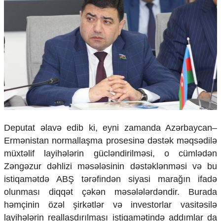
Deputat əlavə edib ki, eyni zamanda Azərbaycan–
Ermənistan normallaşma prosesinə dəstək məqsədilə
müxtəlif layihələrin gücləndirilməsi, o cümlədən
Zəngəzur dəhlizi məsələsinin dəstəklənməsi və bu
istiqamətdə ABŞ tərəfindən siyasi marağın ifadə
olunması diqqət çəkən məsələlərdəndir. Burada
həmçinin özəl şirkətlər və investorlar vasitəsilə
layihələrin reallaşdırılması istiqamətində addımlar da