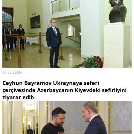
06.08.2026
Ceyhun Bayramov Ukraynaya səfəri
çərçivəsində Azərbaycanın Kiyevdəki səfirliyini
ziyarət edib