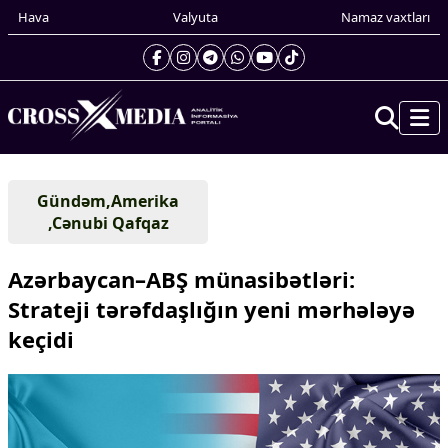
Hava
Valyuta
Namaz vaxtları
Prezidentin gündəliyi
Gündəm,Amerika
Gündəm
,Cənubi Qafqaz
Dünya
Xarici xəbərlər
Azərbaycan–ABŞ münasibətləri:
Cənubi Qafqaz
Strateji tərəfdaşlığın yeni mərhələyə
Türk Dünyası
keçidi
Yaxın Şərq
Avropa
Amerika
Asiya
Afrika