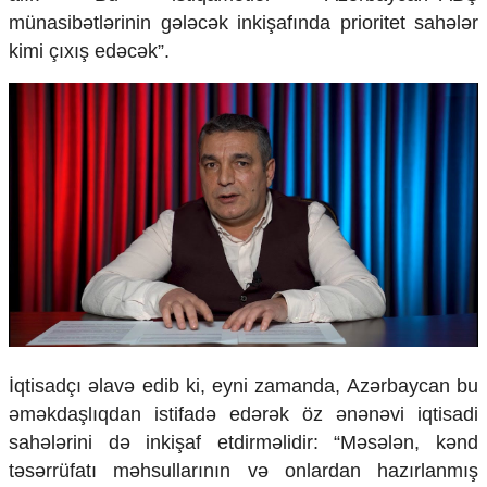
münasibətlərinin gələcək inkişafında prioritet sahələr
kimi çıxış edəcək”.
İqtisadçı əlavə edib ki, eyni zamanda, Azərbaycan bu
əməkdaşlıqdan istifadə edərək öz ənənəvi iqtisadi
sahələrini də inkişaf etdirməlidir: “Məsələn, kənd
təsərrüfatı məhsullarının və onlardan hazırlanmış