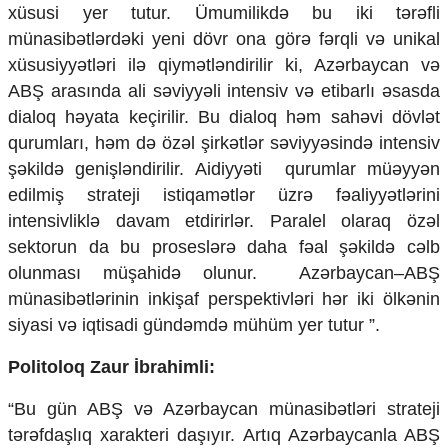
xüsusi yer tutur. Ümumilikdə bu iki tərəfli
münasibətlərdəki yeni dövr ona görə fərqli və unikal
xüsusiyyətləri ilə qiymətləndirilir ki, Azərbaycan və
ABŞ arasında ali səviyyəli intensiv və etibarlı əsasda
dialoq həyata keçirilir. Bu dialoq həm sahəvi dövlət
qurumları, həm də özəl şirkətlər səviyyəsində intensiv
şəkildə genişləndirilir. Aidiyyəti qurumlar müəyyən
edilmiş strateji istiqamətlər üzrə fəaliyyətlərini
intensivliklə davam etdirirlər. Paralel olaraq özəl
sektorun da bu proseslərə daha fəal şəkildə cəlb
olunması müşahidə olunur. Azərbaycan–ABŞ
münasibətlərinin inkişaf perspektivləri hər iki ölkənin
siyasi və iqtisadi gündəmdə mühüm yer tutur ”.
Politoloq Zaur İbrahimli:
“Bu gün ABŞ və Azərbaycan münasibətləri strateji
tərəfdaşlıq xarakteri daşıyır. Artıq Azərbaycanla ABŞ