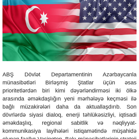
Çarpaz baxış
Təhlil
Siyasi
Geosiyasi
İqtisadi
Sosioloji
Araşdırma
Multimedia
Foto
ABŞ Dövlət Departamentinin Azərbaycanla
Video
münasibətləri Birləşmiş Ştatlar üçün əsas
İnfoqrafika
prioritetlərdən biri kimi dəyərləndirməsi iki ölkə
Podcast
arasında əməkdaşlığın yeni mərhələyə keçməsi ilə
Humanitar
bağlı müzakirələri daha da aktuallaşdırıb. Son
dövrlərdə siyasi dialoq, enerji təhlükəsizliyi, iqtisadi
Elm və təhsil
Mədəniyyət
əməkdaşlıq, regional sabitlik və nəqliyyat-
Diaspor
kommunikasiya layihələri istiqamətində müşahidə
Yüksəliş hekayəsi