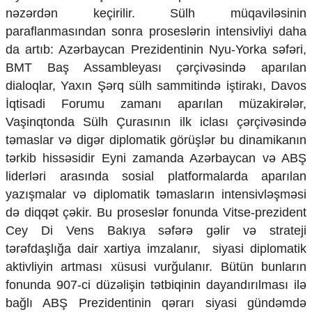
nəzərdən keçirilir. Sülh müqaviləsinin
paraflanmasından sonra proseslərin intensivliyi daha
da artıb: Azərbaycan Prezidentinin Nyu-Yorka səfəri,
BMT Baş Assambleyası çərçivəsində aparılan
dialoqlar, Yaxın Şərq sülh sammitində iştirakı, Davos
İqtisadi Forumu zamanı aparılan müzakirələr,
Vaşinqtonda Sülh Çurasının ilk iclası çərçivəsində
təmaslar və digər diplomatik görüşlər bu dinamikanın
tərkib hissəsidir Eyni zamanda Azərbaycan və ABŞ
liderləri arasında sosial platformalarda aparılan
yazışmalar və diplomatik təmasların intensivləşməsi
də diqqət çəkir. Bu proseslər fonunda Vitse-prezident
Cey Di Vens Bakıya səfərə gəlir və strateji
tərəfdaşlığa dair xartiya imzalanır, siyasi diplomatik
aktivliyin artması xüsusi vurğulanır. Bütün bunların
fonunda 907-ci düzəlişin tətbiqinin dayandırılması ilə
bağlı ABŞ Prezidentinin qərarı siyasi gündəmdə