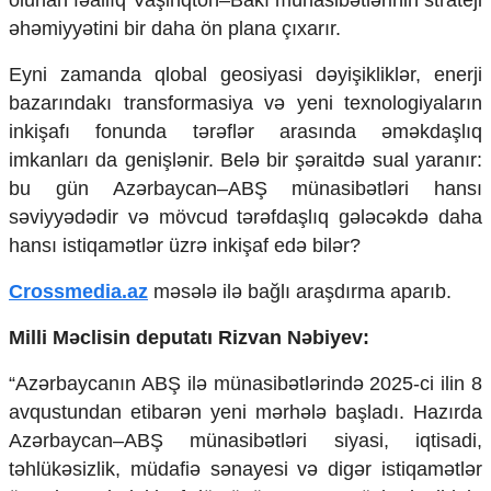
olunan fəallıq Vaşinqton–Bakı münasibətlərinin strateji
Mədəniyyətimizin Zəfəri
əhəmiyyətini bir daha ön plana çıxarır.
Zəfər Diasporu
Səhiyyə
Eyni zamanda qlobal geosiyasi dəyişikliklər, enerji
Ailə və uşaq
bazarındakı transformasiya və yeni texnologiyaların
Turizm
inkişafı fonunda tərəflər arasında əməkdaşlıq
İqtisadiyyat
imkanları da genişlənir. Belə bir şəraitdə sual yaranır:
bu gün Azərbaycan–ABŞ münasibətləri hansı
İqtisadi xəbərlər
Energetika
səviyyədədir və mövcud tərəfdaşlıq gələcəkdə daha
Neft-qaz
hansı istiqamətlər üzrə inkişaf edə bilər?
Əmək və sosial siyasət
Kənd təsərrüfatı
Crossmedia.az
məsələ ilə bağlı araşdırma aparıb.
Hərbi sənaye
Telekommunikasiya və nəqliyyat
Milli Məclisin deputatı Rizvan Nəbiyev:
COP29
“Azərbaycanın ABŞ ilə münasibətlərində 2025-ci ilin 8
Cəmiyyət
avqustundan etibarən yeni mərhələ başladı. Hazırda
Azərbaycan–ABŞ münasibətləri siyasi, iqtisadi,
Crossmedia.az - 1 yaş
Siyasət
təhlükəsizlik, müdafiə sənayesi və digər istiqamətlər
Məhkəmə və hüquq