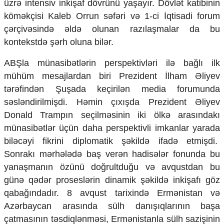
üzrə intensiv inkişaf dövrünü yaşayır. Dövlət katibinin
Ekologiya
köməkçisi Kaleb Orrun səfəri və 1-ci İqtisadi forum
Zəfər - 5
çərçivəsində əldə olunan razılaşmalar da bu
Gənclər və İdman
kontekstdə şərh oluna bilər.
Media və QHT
Hadisə
ABŞla münasibətlərin perspektivləri ilə bağlı ilk
Sağlamlıq
mühüm mesajlardan biri Prezident İlham Əliyev
Sosium
Mənəvi dəyərlər
tərəfindən Şuşada keçirilən media forumunda
Texnologiya
səsləndirilmişdi. Həmin çıxışda Prezident Əliyev
Mətbuat-150
Donald Trampın seçilməsinin iki ölkə arasındakı
Əlaqə
münasibətlər üçün daha perspektivli imkanlar yarada
biləcəyi fikrini diplomatik şəkildə ifadə etmişdi.
Missiyamız
Sonrakı mərhələdə baş verən hadisələr fonunda bu
yanaşmanın özünü doğrultduğu və avqustdan bu
günə qədər proseslərin dinamik şəkildə inkişafı göz
qabağındadır. 8 avqust tarixində Ermənistan və
Azərbaycan arasında sülh danışıqlarının başa
çatmasının təsdiqlənməsi, Ermənistanla sülh sazişinin