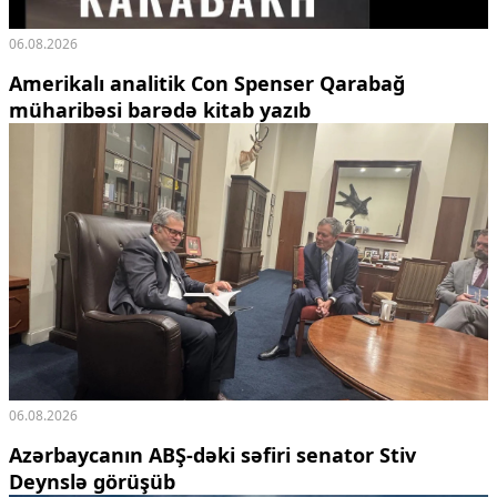
06.08.2026
Amerikalı analitik Con Spenser Qarabağ
müharibəsi barədə kitab yazıb
06.08.2026
Azərbaycanın ABŞ-dəki səfiri senator Stiv
Deynslə görüşüb