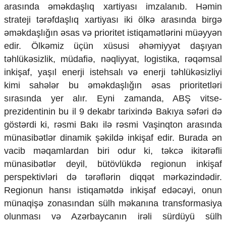
arasında əməkdaşlıq xartiyası imzalanıb. Həmin
strateji tərəfdaşlıq xartiyası iki ölkə arasında birgə
əməkdaşlığın əsas və prioritet istiqamətlərini müəyyən
edir. Ölkəmiz üçün xüsusi əhəmiyyət daşıyan
təhlükəsizlik, müdafiə, nəqliyyat, logistika, rəqəmsal
inkişaf, yaşıl enerji istehsalı və enerji təhlükəsizliyi
kimi sahələr bu əməkdaşlığın əsas prioritetləri
sırasında yer alır. Eyni zamanda, ABŞ vitse-
prezidentinin bu il 9 dekabr tarixində Bakıya səfəri də
göstərdi ki, rəsmi Bakı ilə rəsmi Vaşinqton arasında
münasibətlər dinamik şəkildə inkişaf edir. Burada ən
vacib məqamlardan biri odur ki, təkcə ikitərəfli
münasibətlər deyil, bütövlükdə regionun inkişaf
perspektivləri də tərəflərin diqqət mərkəzindədir.
Regionun hansı istiqamətdə inkişaf edəcəyi, onun
münaqişə zonasından sülh məkanına transformasiya
olunması və Azərbaycanın irəli sürdüyü sülh