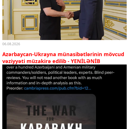
06.08.2026
Azərbaycan-Ukrayna münasibətlərinin mövcud
vəziyyəti müzakirə edilib - YENİLƏNİB