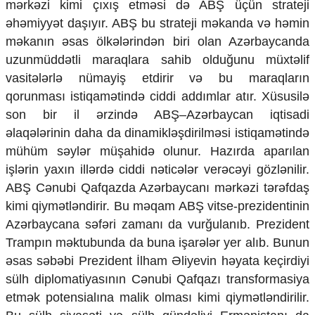
mərkəzi kimi çıxış etməsi də ABŞ üçün strateji
əhəmiyyət daşıyır. ABŞ bu strateji məkanda və həmin
məkanın əsas ölkələrindən biri olan Azərbaycanda
uzunmüddətli maraqlara sahib olduğunu müxtəlif
vasitələrlə nümayiş etdirir və bu maraqların
qorunması istiqamətində ciddi addımlar atır. Xüsusilə
son bir il ərzində ABŞ–Azərbaycan iqtisadi
əlaqələrinin daha da dinamikləşdirilməsi istiqamətində
mühüm səylər müşahidə olunur. Hazırda aparılan
işlərin yaxın illərdə ciddi nəticələr verəcəyi gözlənilir.
ABŞ Cənubi Qafqazda Azərbaycanı mərkəzi tərəfdaş
kimi qiymətləndirir. Bu məqam ABŞ vitse-prezidentinin
Azərbaycana səfəri zamanı da vurğulanıb. Prezident
Trampın məktubunda da buna işarələr yer alıb. Bunun
əsas səbəbi Prezident İlham Əliyevin həyata keçirdiyi
sülh diplomatiyasının Cənubi Qafqazı transformasiya
etmək potensialına malik olması kimi qiymətləndirilir.