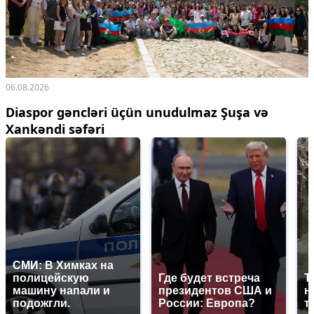
06.08.2026
Diaspor gəncləri üçün unudulmaz Şuşa və
Xankəndi səfəri
СМИ: В Химках на
полицейскую
Где будет встреча
Т
машину напали и
президентов США и
н
подожгли.
России: Европа?
т