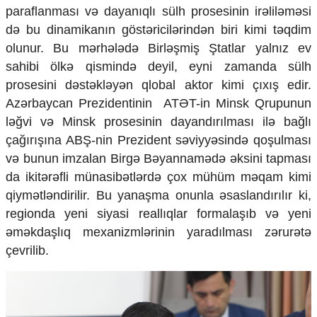
paraflanması və dayanıqlı sülh prosesinin irəliləməsi
də bu dinamikanın göstəricilərindən biri kimi təqdim
olunur. Bu mərhələdə Birləşmiş Ştatlar yalnız ev
sahibi ölkə qismində deyil, eyni zamanda sülh
prosesini dəstəkləyən qlobal aktor kimi çıxış edir.
Azərbaycan Prezidentinin ATƏT-in Minsk Qrupunun
ləğvi və Minsk prosesinin dayandırılması ilə bağlı
çağırışına ABŞ-nin Prezident səviyyəsində qoşulması
və bunun imzalan Birgə Bəyannamədə əksini tapması
da ikitərəfli münasibətlərdə çox mühüm məqam kimi
qiymətləndirilir. Bu yanaşma onunla əsaslandırılır ki,
regionda yeni siyasi reallıqlar formalaşıb və yeni
əməkdaşlıq mexanizmlərinin yaradılması zərurətə
çevrilib.