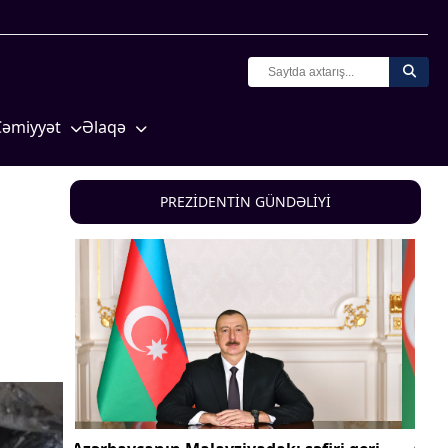
Cəmiyyət
Əlaqə
Crossmedia.az - 1 yaş
Missiyamız
Siyasət
PREZİDENTİN GÜNDƏLİYİ
Məhkəmə və hüquq
yasət
Ekologiya
Zəfər - 5
Gənclər və İdman
a və
Media və QHT
Hadisə
Sağlamlıq