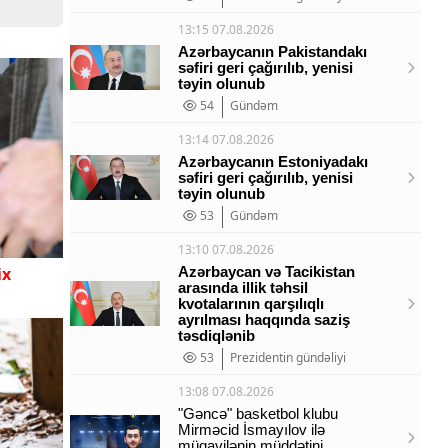
13:15 07.08.2026
Azərbaycanın Pakistandakı
səfiri geri çağırılıb, yenisi
təyin olunub
54
Gündəm
13:14 07.08.2026
Azərbaycanın Estoniyadakı
səfiri geri çağırılıb, yenisi
təyin olunub
53
Gündəm
13:10 07.08.2026
ix
Azərbaycan və Tacikistan
arasında illik təhsil
kvotalarının qarşılıqlı
ayrılması haqqında saziş
təsdiqlənib
53
Prezidentin gündəliyi
13:08 07.08.2026
"Gəncə" basketbol klubu
Mirməcid İsmayılov ilə
müqavilənin müddətini