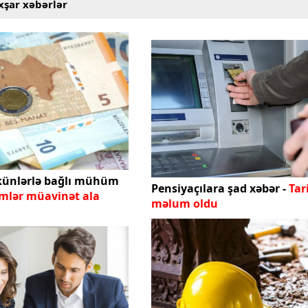
xşar xəbərlər
künlərlə bağlı mühüm
Pensiyaçılara şad xəbər -
Tar
mlər müavinət ala
məlum oldu