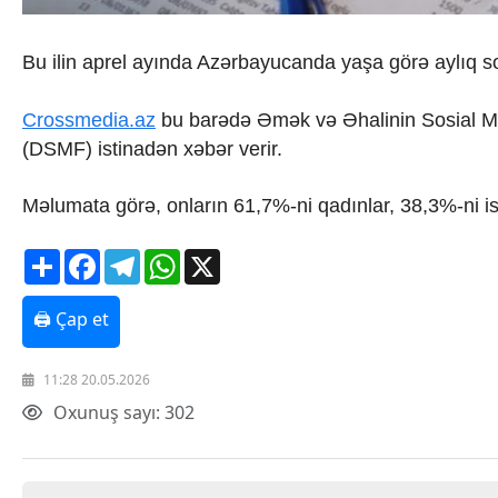
İqtisadiyyat
İqtisadi xəbərlər
Energetika
Bu ilin aprel ayında Azərbayucanda yaşa görə aylıq so
Neft-qaz
Əmək və sosial siyasət
Crossmedia.az
bu barədə Əmək və Əhalinin Sosial Mü
Kənd təsərrüfatı
(DSMF) istinadən xəbər verir.
Hərbi sənaye
Telekommunikasiya və nəqliyyat
COP29
Məlumata görə, onların 61,7%-ni qadınlar, 38,3%-ni isə 
Cəmiyyət
Crossmedia.az - 1 yaş
Share
Facebook
Telegram
WhatsApp
X
Siyasət
Məhkəmə və hüquq
🖨 Çap et
Ekologiya
Zəfər - 5
Gənclər və İdman
11:28 20.05.2026
Media və QHT
Oxunuş sayı: 302
Hadisə
Sağlamlıq
Sosium
Mənəvi dəyərlər