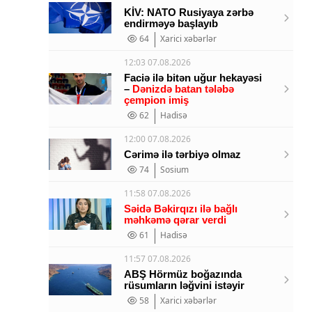
KİV: NATO Rusiyaya zərbə
endirməyə başlayıb
64
Xarici xəbərlər
12:03 07.08.2026
Faciə ilə bitən uğur hekayəsi
–
Dənizdə batan tələbə
çempion imiş
62
Hadisə
12:00 07.08.2026
Cərimə ilə tərbiyə olmaz
74
Sosium
11:58 07.08.2026
Səidə Bəkirqızı ilə bağlı
məhkəmə qərar verdi
61
Hadisə
11:57 07.08.2026
ABŞ Hörmüz boğazında
rüsumların ləğvini istəyir
58
Xarici xəbərlər