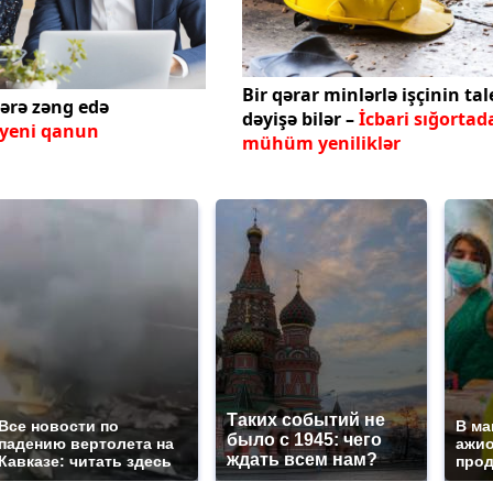
Bir qərar minlərlə işçinin tal
lərə zəng edə
dəyişə bilər –
İcbari sığortad
yeni qanun
mühüm yeniliklər
Таких событий не
Все новости по
В ма
было с 1945: чего
падению вертолета на
ажио
ждать всем нам?
Кавказе: читать здесь
прод