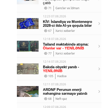
çatıb
71
Gənclər və İdman
12:23 07.08.2026
KİV: İslandiya və Monteneqro
2028-ci ildə Aİ-yə qoşula bilər
67
Xarici xəbərlər
12:18 07.08.2026
Tailand məktəbində atışma:
Ölənlər var - YENİLƏNİB
77
Xarici xəbərlər
12:14 07.08.2026
Bakıda obyekt yanıb -
YENİLƏNİB
105
Hadisə
12:11 07.08.2026
ARDNF Perunun enerji
nəhənginə sərmayə yatırdı
68
Neft-qaz
12:09 07.08.2026