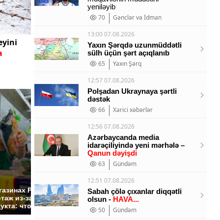
yeniləyib
70
Gənclər və İdman
13:00 07.08.2026
eyini
Yaxın Şərqdə uzunmüddətli
a
sülh üçün şərt açıqlanıb
65
Yaxın Şərq
12:57 07.08.2026
Polşadan Ukraynaya şərtli
dəstək
66
Xarici xəbərlər
12:56 07.08.2026
Azərbaycanda media
idarəçiliyində yeni mərhələ –
Qanun dəyişdi
63
Gündəm
СМИ: В Химках на
12:51 07.08.2026
полицейскую
Где буд
газинах России
Sabah çölə çıxanlar diqqətli
машину напали и
презид
таж из-за этого
olsun -
HAVA...
подожгли.
России:
укта: что купить?
50
Gündəm