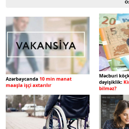
O
Texnologiya
Mətbuat-150
Əlaqə
Missiyamız
Məcburi köç
Azərbaycanda
10 min manat
dəyişiklik:
Ki
maaşla işçi axtarılır
bilməz?