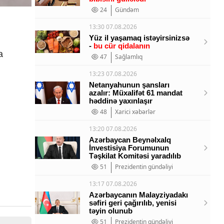
24
Gündəm
13:30 07.08.2026
Yüz il yaşamaq istəyirsinizsə
-
bu cür qidalanın
a
47
Sağlamlıq
13:23 07.08.2026
Netanyahunun şansları
azalır: Müxalifət 61 mandat
həddinə yaxınlaşır
48
Xarici xəbərlər
13:20 07.08.2026
Azərbaycan Beynəlxalq
İnvestisiya Forumunun
Təşkilat Komitəsi yaradılıb
51
Prezidentin gündəliyi
13:17 07.08.2026
Azərbaycanın Malayziyadakı
səfiri geri çağırılıb, yenisi
təyin olunub
51
Prezidentin gündəliyi