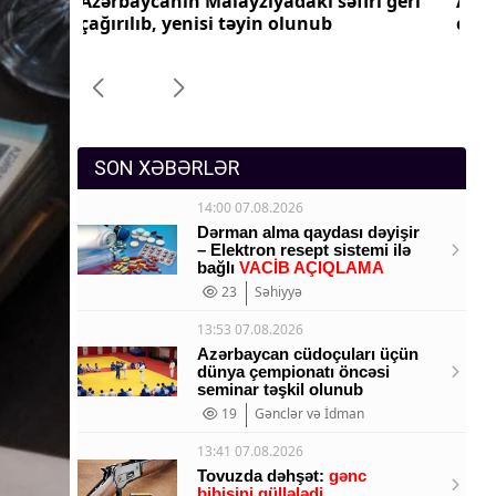
ri geri
Azərbaycanın Pakistandakı səfiri geri
Az
Sosium
çağırılıb, yenisi təyin olunub
ça
Mənəvi dəyərlər
Texnologiya
Mətbuat-150
SON XƏBƏRLƏR
14:00 07.08.2026
Dərman alma qaydası dəyişir
– Elektron resept sistemi ilə
bağlı
VACİB AÇIQLAMA
23
Səhiyyə
13:53 07.08.2026
Azərbaycan cüdoçuları üçün
dünya çempionatı öncəsi
seminar təşkil olunub
19
Gənclər və İdman
13:41 07.08.2026
Tovuzda dəhşət:
gənc
bibisini güllələdi