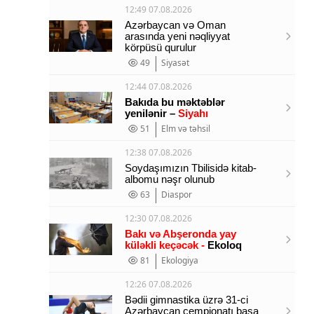
12:49 07.08.2026
Azərbaycan və Oman
arasında yeni nəqliyyat
körpüsü qurulur
49
Siyasət
12:44 07.08.2026
Bakıda bu məktəblər
yenilənir –
Siyahı
51
Elm və təhsil
12:38 07.08.2026
Soydaşımızın Tbilisidə kitab-
albomu nəşr olunub
63
Diaspor
12:30 07.08.2026
Bakı və Abşeronda yay
küləkli keçəcək -
Ekoloq
81
Ekologiya
12:26 07.08.2026
Bədii gimnastika üzrə 31-ci
Azərbaycan çempionatı başa