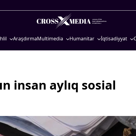
hlil
Araşdırma
Multimedia
Humanitar
İqtisadiyyat
iyasi
Foto
Elm və təhsil
İqtisadi xəbərlər
eosiyasi
Video
Mədəniyyət
Energetika
qtisadi
İnfoqrafika
Diaspor
Neft-qaz
osioloji
Podcast
Yüksəliş hekayəsi
Əmək və sosial si
n insan aylıq sosial
Mədəniyyətimizin Zəfəri
Kənd təsərrüfatı
Zəfər Diasporu
Hərbi sənaye
Səhiyyə
Telekommunikasiy
nəqliyyat
Ailə və uşaq
COP29
Turizm