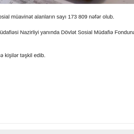
sial müavinət alanların sayı 173 809 nəfər olub.
dafiəsi Nazirliyi yanında Dövlət Sosial Müdafiə Fondun
kişilər təşkil edib.