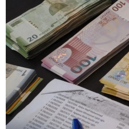
Azərbaycan Beynəl
Siyasi
Forumunun Təşkila
Geosiyasi
İqtisadi
Sosioloji
Araşdırma
Multimedia
Foto
Video
İnfoqrafika
Podcast
Humanitar
Elm və təhsil
Mədəniyyət
Diaspor
Yüksəliş hekayəsi
Mədəniyyətimizin Zəfəri
Zəfər Diasporu
Səhiyyə
Ailə və uşaq
Turizm