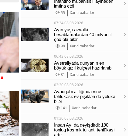
İnfantino mübahisəli layihədən
imtina etdi
55
Xarici xəbərlər
07:34 08.08.2026
Ayın yaşı əvvəlki
hesablamalardan 40 milyon il
çox ola bilər
98
Xarici xəbərlər
06:43 08.08.2026
Avstraliyada dünyanın ən
böyük qızıl külçəsi hazırlanıb
81
Xarici xəbərlər
ix
02:20 08.08.2026
Ayaqqabı altlığında virus
təhlükəsi: ev pişikləri də yoluxa
bilər
141
Xarici xəbərlər
01:30 08.08.2026
İnsan Ayı da dəyişdirdi: 190
tonluq kosmik tullantı təhlükəsi
artır