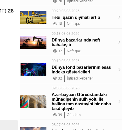
20
İqtisadi xəbərlər
SMF)
28
09:20 08.08.2026
Təbii qazın qiyməti artıb
18
Neft-qaz
09:13 08.08.2026
Dünya bazarlarında neft
bahalaşıb
32
Neft-qaz
09:10 08.08.2026
Dünya fond bazarlarının əsas
indeks göstəriciləri
32
İqtisadi xəbərlər
09:08 08.08.2026
Azərbaycan Gürcüstandakı
münaqişənin sülh yolu ilə
həllinə tam dəstəyini bir daha
təsdiqləyib
39
Gündəm
08:27 08.08.2026