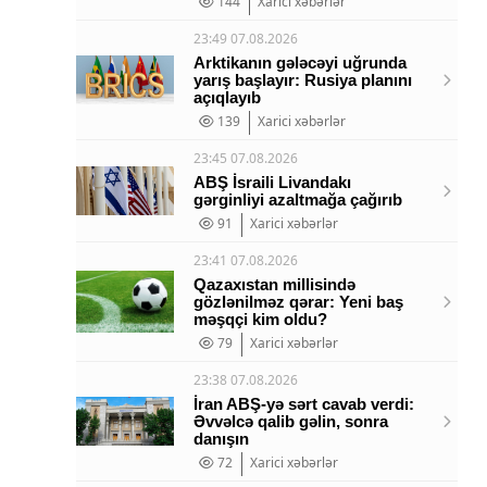
144
Xarici xəbərlər
23:49 07.08.2026
Arktikanın gələcəyi uğrunda
yarış başlayır: Rusiya planını
açıqlayıb
139
Xarici xəbərlər
23:45 07.08.2026
ABŞ İsraili Livandakı
gərginliyi azaltmağa çağırıb
91
Xarici xəbərlər
23:41 07.08.2026
Qazaxıstan millisində
gözlənilməz qərar: Yeni baş
məşqçi kim oldu?
79
Xarici xəbərlər
23:38 07.08.2026
İran ABŞ-yə sərt cavab verdi:
Əvvəlcə qalib gəlin, sonra
danışın
72
Xarici xəbərlər