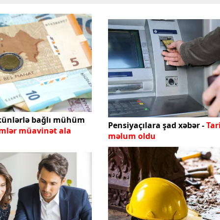
künlərlə bağlı mühüm
Pensiyaçılara şad xəbər -
Tar
mlər müavinət ala
məlum oldu