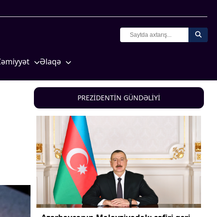
Cəmiyyət
Əlaqə
Crossmedia.az - 1 yaş
Missiyamız
Siyasət
PREZİDENTİN GÜNDƏLİYİ
Məhkəmə və hüquq
yasət
Ekologiya
Zəfər - 5
Gənclər və İdman
a və
Media və QHT
Hadisə
Sağlamlıq