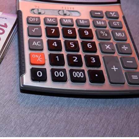
xalq İnvestisiya
Azərbaycanın Malayziyadakı səfi
t Komitəsi yaradılıb
çağırılıb, yenisi təyin olunub