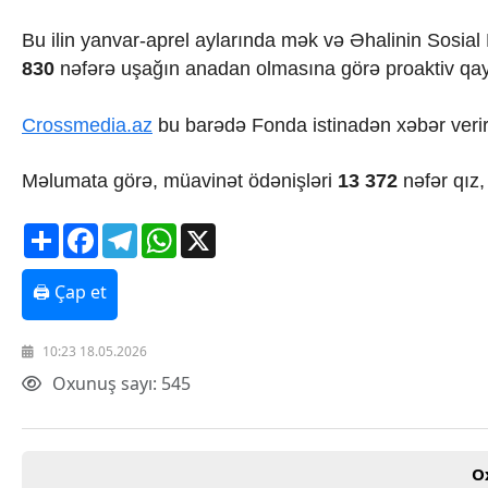
İqtisadiyyat
İqtisadi xəbərlər
Bu ilin yanvar-aprel aylarında mək və Əhalinin Sosia
Energetika
830
nəfərə uşağın anadan olmasına görə proaktiv qayd
Neft-qaz
Əmək və sosial siyasət
Crossmedia.az
bu barədə Fonda istinadən xəbər verir
Kənd təsərrüfatı
Hərbi sənaye
Telekommunikasiya və nəqliyyat
Məlumata görə, müavinət ödənişləri
13 372
nəfər qız
COP29
Cəmiyyət
Share
Facebook
Telegram
WhatsApp
X
Crossmedia.az - 1 yaş
Siyasət
🖨 Çap et
Məhkəmə və hüquq
Ekologiya
Zəfər - 5
10:23 18.05.2026
Gənclər və İdman
Oxunuş sayı: 545
Media və QHT
Hadisə
Sağlamlıq
Sosium
O
Mənəvi dəyərlər