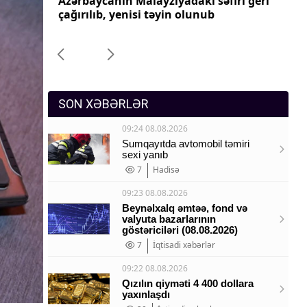
ri geri
Azərbaycanın Pakistandakı səfiri geri
Az
Sosium
çağırılıb, yenisi təyin olunub
ça
Mənəvi dəyərlər
Texnologiya
Mətbuat-150
SON XƏBƏRLƏR
09:24 08.08.2026
Sumqayıtda avtomobil təmiri
sexi yanıb
7
Hadisə
09:23 08.08.2026
Beynəlxalq əmtəə, fond və
valyuta bazarlarının
göstəriciləri (08.08.2026)
7
İqtisadi xəbərlər
09:22 08.08.2026
Qızılın qiyməti 4 400 dollara
yaxınlaşdı