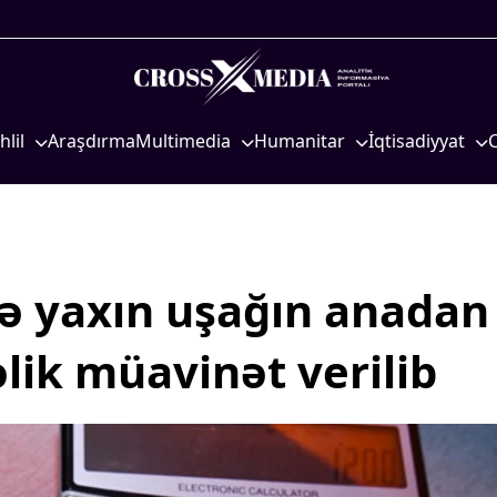
hlil
Araşdırma
Multimedia
Humanitar
İqtisadiyyat
iyasi
Foto
Elm və təhsil
İqtisadi xəbərlər
eosiyasi
Video
Mədəniyyət
Energetika
qtisadi
İnfoqrafika
Diaspor
Neft-qaz
osioloji
Podcast
Yüksəliş hekayəsi
Əmək və sosial si
ə yaxın uşağın anadan
Mədəniyyətimizin Zəfəri
Kənd təsərrüfatı
lik müavinət verilib
Zəfər Diasporu
Hərbi sənaye
Səhiyyə
Telekommunikasiy
nəqliyyat
Ailə və uşaq
COP29
Turizm