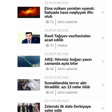
23:35 07.08.2026
Etna vulkanı yenidən oyandı:
İtaliyada hava nəqliyyatı iflic
olub
73
Xarici xəbərlər
23:30 07.08.2026
Ravil Tağıyev vəzifəsindən
azad edilib
70
Hadisə
23:28 07.08.2026
ABŞ: Hörmüz boğazı yaxın
zamanda açıla bilər
68
Xarici xəbərlər
23:25 07.08.2026
Somalilandda terror aktı
törədilib: azı 13 nəfər ölüb
63
Xarici xəbərlər
23:15 07.08.2026
Zelenski ilk dəfə Serbiyaya
səfər edib