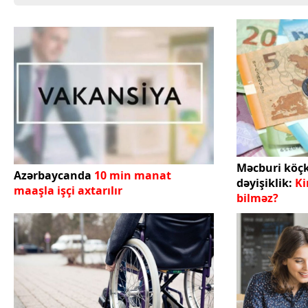
Texnologiya
Mətbuat-150
Əlaqə
Missiyamız
Məcburi köç
Azərbaycanda
10 min manat
dəyişiklik:
Ki
maaşla işçi axtarılır
bilməz?