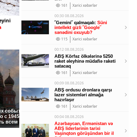
161
Xarici xəbərlər
00:30 08.08.2026
eyini
˝Gemini˝ qalmaqalı:
Süni
a
intellekt gizli ˝Google˝
sənədini oxuyub?
115
Xarici xəbərlər
00:12 08.08.2026
ABŞ Körfəz ölkələrinə 5250
raket əleyhinə müdafiə raketi
satacaq
161
Xarici xəbərlər
00:09 08.08.2026
ABŞ ordusu dronlara qarşı
lazer sistemləri almağa
hazırlaşır
СМИ: В 
161
Xarici xəbərlər
их событий не
полице
В магазинах России
 с 1945: чего
машину 
00:04 08.08.2026
ажиотаж из-за этого
ть всем нам?
подожгл
продукта: что купить?
Azərbaycan, Ermənistan və
ABŞ liderlərinin tarixi
Vaşinqton görüşündən bir il