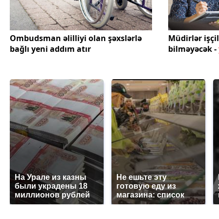
Ombudsman əlilliyi olan şəxslərlə
Müdirlər işçi
bağlı yeni addım atır
bilməyəcək -
На Урале из казны
Не ешьте эту
были украдены 18
готовую еду из
миллионов рублей
магазина: список