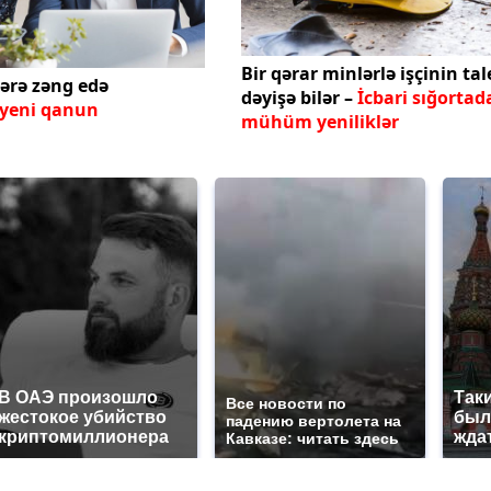
Bir qərar minlərlə işçinin tal
lərə zəng edə
dəyişə bilər –
İcbari sığortad
yeni qanun
mühüm yeniliklər
В ОАЭ произошло
Так
Все новости по
жестокое убийство
было
падению вертолета на
криптомиллионера
жда
Кавказе: читать здесь