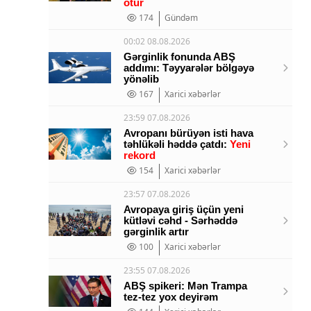
ötür
174
Gündəm
00:02 08.08.2026
Gərginlik fonunda ABŞ
addımı: Təyyarələr bölgəyə
yönəlib
167
Xarici xəbərlər
23:59 07.08.2026
Avropanı bürüyən isti hava
təhlükəli həddə çatdı:
Yeni
rekord
154
Xarici xəbərlər
23:57 07.08.2026
Avropaya giriş üçün yeni
kütləvi cəhd - Sərhəddə
gərginlik artır
100
Xarici xəbərlər
23:55 07.08.2026
ABŞ spikeri: Mən Trampa
tez-tez yox deyirəm