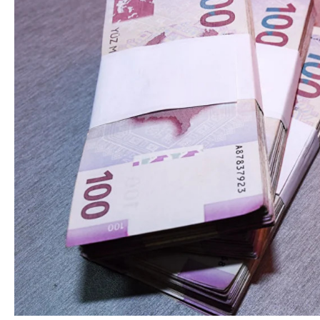
Azərbaycan Beynəl
Siyasi
Forumunun Təşkila
Geosiyasi
İqtisadi
Sosioloji
Araşdırma
Multimedia
Foto
Video
İnfoqrafika
Podcast
Humanitar
Elm və təhsil
Mədəniyyət
Diaspor
Yüksəliş hekayəsi
Mədəniyyətimizin Zəfəri
Zəfər Diasporu
Səhiyyə
Ailə və uşaq
Turizm