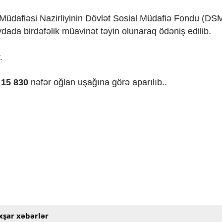
l Müdafiəsi Nazirliyinin Dövlət Sosial Müdafiə Fondu (D
ada birdəfəlik müavinət təyin olunaraq ödəniş edilib.
.
,
15 830
nəfər oğlan uşağına görə aparılıb..
xşar xəbərlər