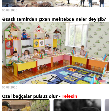
06.08.2026
Əsaslı təmirdən çıxan məktəbdə nələr dəyişib?
06.08.2026
Özəl bağçalar pulsuz olur -
Tələsin