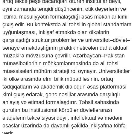
artıq təkcə peşə bacarıqları ötürən institutlar deyil,
Mədəniyyətimizin Zəfəri
eyni zamanda tənqidi düşüncənin, etik dəyərlərin və
Zəfər Diasporu
ictimai məsuliyyətin formalaşdığı əsas məkanlar kimi
Səhiyyə
Ailə və uşaq
çıxış edir. Bu kontekstdə ali təhsilin qlobal standartlara
Turizm
uyğunlaşması, inkişaf etməkdə olan ölkələrin
qarşılaşdığı struktur problemlər və universitet–dövlət–
İqtisadiyyat
sənaye əməkdaşlığının praktik nəticələri daha aktual
İqtisadi xəbərlər
müzakirə mövzusuna çevrilir. Azərbaycan–Pakistan
Energetika
münasibətlərinin möhkəmlənməsində də ali təhsil
Neft-qaz
müəssisələri mühüm strateji rol oynayır. Universitetlər
Əmək və sosial siyasət
Kənd təsərrüfatı
iki ölkə arasında elmi bilik mübadiləsinin, ortaq
Hərbi sənaye
tədqiqatların və akademik dialoqun əsas platforması
Telekommunikasiya və nəqliyyat
kimi çıxış edərək, gənc nəsillər arasında qarşılıqlı
COP29
anlayış və etimad formalaşdırır. Təhsil sahəsində
Cəmiyyət
qurulan bu institusional körpülər dövlətlərarası
əlaqələrin təkcə siyasi deyil, intellektual və mədəni
Crossmedia.az - 1 yaş
əsaslar üzərində də davamlı şəkildə inkişafına töhfə
Siyasət
verir.
Məhkəmə və hüquq