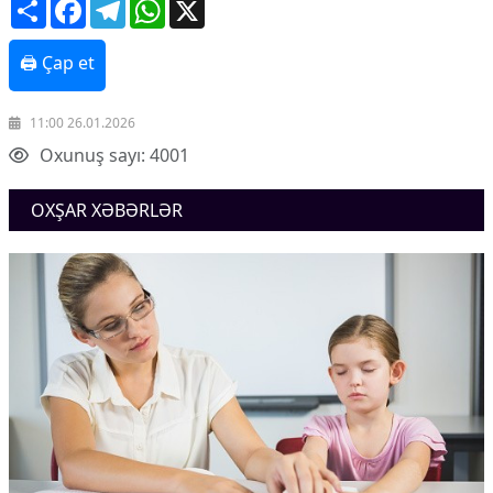
Share
Facebook
Telegram
WhatsApp
X
🖨 Çap et
11:00 26.01.2026
Oxunuş sayı: 4001
OXŞAR XƏBƏRLƏR