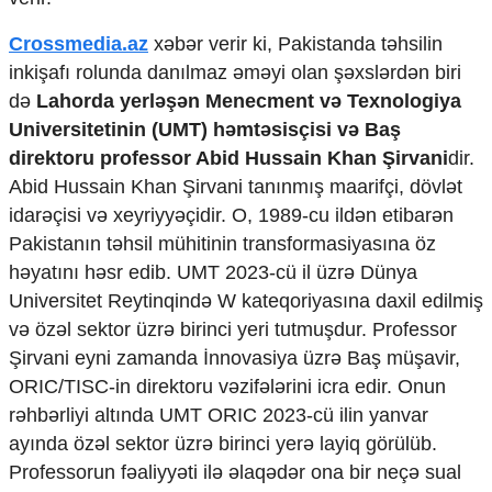
Ekologiya
Crossmedia.az
xəbər verir ki, Pakistanda təhsilin
Zəfər - 5
Gənclər və İdman
inkişafı rolunda danılmaz əməyi olan şəxslərdən biri
Media və QHT
də
Lahorda yerləşən Menecment və Texnologiya
Hadisə
Universitetinin (UMT) həmtəsisçisi və Baş
Sağlamlıq
direktoru professor Abid Hussain Khan Şirvani
dir.
Sosium
Abid Hussain Khan Şirvani tanınmış maarifçi, dövlət
Mənəvi dəyərlər
idarəçisi və xeyriyyəçidir. O, 1989-cu ildən etibarən
Texnologiya
Mətbuat-150
Pakistanın təhsil mühitinin transformasiyasına öz
həyatını həsr edib. UMT 2023-cü il üzrə Dünya
Əlaqə
Universitet Reytinqində W kateqoriyasına daxil edilmiş
Missiyamız
və özəl sektor üzrə birinci yeri tutmuşdur. Professor
Şirvani eyni zamanda İnnovasiya üzrə Baş müşavir,
ORIC/TISC-in direktoru vəzifələrini icra edir. Onun
rəhbərliyi altında UMT ORIC 2023-cü ilin yanvar
ayında özəl sektor üzrə birinci yerə layiq görülüb.
Professorun fəaliyyəti ilə əlaqədər ona bir neçə sual