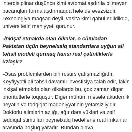
interdisiplinar düşüncə kimi avtomatlaşdırıla bilməyən
bacarıqları formalaşdırmaqda hələ də əvəzsizdir.
Texnologiya məqsəd deyil, vasitə kimi qəbul edildikdə,
universitetin mahiyyəti qorunur.
-İnkişaf etməkdə olan ölkələr, o cümlədən
Pakistan üçün beynəlxalq standartlara uyğun ali
təhsil modeli qurmaq hansı real çətinliklərlə
üzləşir?
-Əsas problemlərdən biri resurs çatışmazlığıdır.
Keyfiyyətli ali təhsil davamlı investisiya tələb edir, lakin
inkişaf etməkdə olan ölkələrdə bu, çox zaman digər
prioritetlərlə toqquşur. Digər mühüm məsələ akademik
heyətin və tədqiqat mədəniyyətinin yetərsizliyidir.
Doktorlu alimlərin azlığı, ağır dərs yükləri və zəif
tədqiqat stimulları beynəlxalq hədəflərlə real imkanlar
arasında boşluq yaradır. Bundan əlavə,