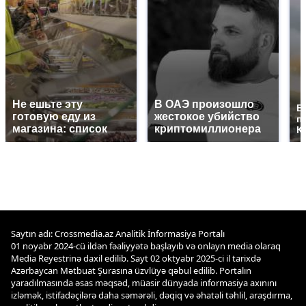
Не ешьте эту
В ОАЭ произошло
В
готовую еду из
жестокое убийство
п
магазина: список
криптомиллионера
К
Saytın adı: Crossmedia.az Analitik İnformasiya Portalı
01 noyabr 2024-cü ildən fəaliyyətə başlayıb və onlayn media olaraq
Media Reyestrinə daxil edilib. Sayt 02 oktyabr 2025-ci il tarixdə
Azərbaycan Mətbuat Şurasına üzvlüyə qəbul edilib. Portalın
yaradılmasında əsas məqsəd, müasir dünyada informasiya axınını
izləmək, istifadəçilərə daha səmərəli, dəqiq və əhatəli təhlil, araşdırma,