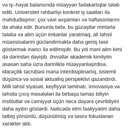
və iş–həyat balansında müəyyən fədakarlıqlar tələb
edib. Universitet rəhbərliyi konkret iş saatları ilə
məhdudlaşmır; çox vaxt axşamları və həftəsonlarını
da əhatə edir. Bununla belə, bu güzəştlər minlərlə
tələbə və alim üçün imkanlar yaratmaq, ali təhsil
müəssisələrini gücləndirməklə daha geniş təsir
göstərmək inancı ilə edilmişdir. Bu yol məni alim kimi
də dərindən dəyişib. Əvvəllər akademik kimliyim
əsasən sahə üzrə dərinliklə müəyyənləşirdisə,
idarəçilik təcrübəsi mənə interdisiplinarlıq, sistemli
düşüncə və sosial aktuallıq perspektivi qazandırdı.
Milli təhsil siyasəti, keyfiyyət təminatı, innovasiya və
təhsilə çıxış məsələləri ilə birbaşa təmas biliyin
institutlar və cəmiyyət üçün necə dəyərə çevrildiyini
daha aydın göstərdi. Nəticədə elmi fəaliyyətim daha
tətbiq yönümlü, düşünülmüş və təsirə fokuslanan
xarakter aldı.