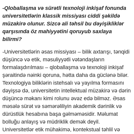
-Qloballaşma və sürətli texnoloji inkişaf fonunda
universitetlərin klassik missiyası ciddi şəkildə
müzakirə olunur. Sizcə ali təhsil bu dəyişikliklər
qarşısında öz mahiyyətini qoruyub saxlaya
bilirmi?
-Universitetlərin əsas missiyası – bilik axtarışı, tənqidi
düşüncə və etik, məsuliyyətli vətəndaşların
formalaşdırılması – qloballaşma və texnoloji inkişaf
şəraitində nəinki qoruna, hətta daha da güclənə bilər.
Texnologiya biliklərin istehsalı və yayılma formasını
dəyişsə də, universitetin intellektual müzakirə və dərin
düşüncə məkanı kimi rolunu əvəz edə bilməz. Əsas
məsələ sürət və səmərəliliyin akademik dərinlik və
dürüstlük hesabına başa gəlməməsidir. Məlumat
bolluğu anlayış və müdriklik demək deyil.
Universitetlər etik mühakimə, kontekstual təhlil və