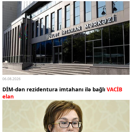
06.08.2026
DİM-dən rezidentura imtahanı ilə bağlı
VACİB
elan