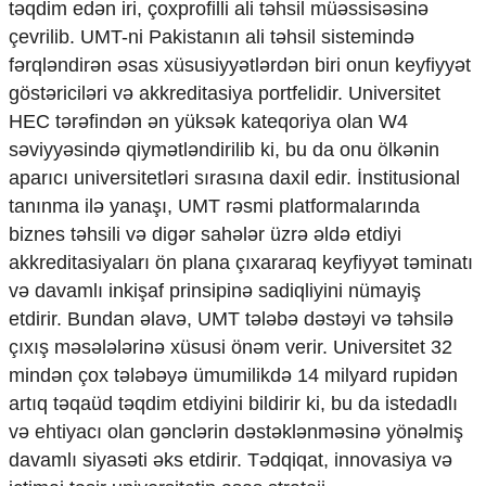
təqdim edən iri, çoxprofilli ali təhsil müəssisəsinə
çevrilib. UMT-ni Pakistanın ali təhsil sistemində
fərqləndirən əsas xüsusiyyətlərdən biri onun keyfiyyət
göstəriciləri və akkreditasiya portfelidir. Universitet
HEC tərəfindən ən yüksək kateqoriya olan W4
səviyyəsində qiymətləndirilib ki, bu da onu ölkənin
aparıcı universitetləri sırasına daxil edir. İnstitusional
tanınma ilə yanaşı, UMT rəsmi platformalarında
biznes təhsili və digər sahələr üzrə əldə etdiyi
akkreditasiyaları ön plana çıxararaq keyfiyyət təminatı
və davamlı inkişaf prinsipinə sadiqliyini nümayiş
etdirir. Bundan əlavə, UMT tələbə dəstəyi və təhsilə
çıxış məsələlərinə xüsusi önəm verir. Universitet 32
mindən çox tələbəyə ümumilikdə 14 milyard rupidən
artıq təqaüd təqdim etdiyini bildirir ki, bu da istedadlı
və ehtiyacı olan gənclərin dəstəklənməsinə yönəlmiş
davamlı siyasəti əks etdirir. Tədqiqat, innovasiya və