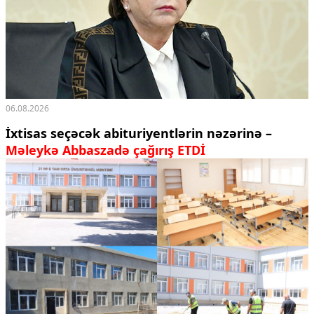
06.08.2026
İxtisas seçəcək abituriyentlərin nəzərinə –
Məleykə Abbaszadə çağırış ETDİ