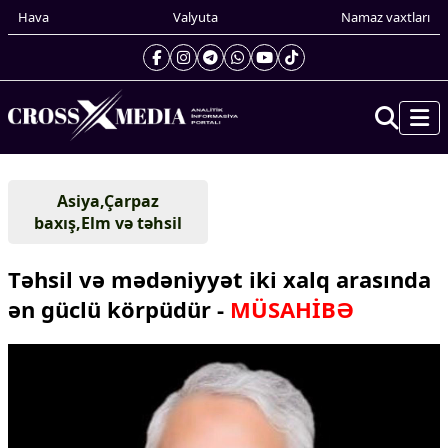
Hava
Valyuta
Namaz vaxtları
Prezidentin gündəliyi
Asiya,Çarpaz
Gündəm
baxış,Elm və təhsil
Dünya
Xarici xəbərlər
Təhsil və mədəniyyət iki xalq arasında
Cənubi Qafqaz
ən güclü körpüdür -
MÜSAHİBƏ
Türk Dünyası
Yaxın Şərq
Avropa
Amerika
Asiya
Afrika