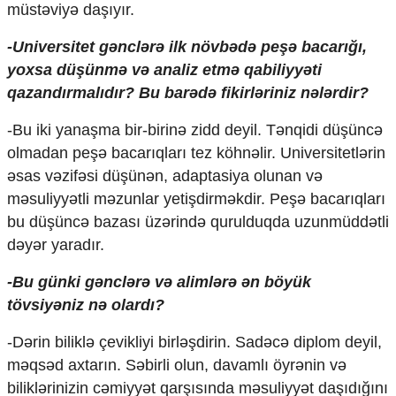
müstəviyə daşıyır.
-Universitet gənclərə ilk növbədə peşə bacarığı,
yoxsa düşünmə və analiz etmə qabiliyyəti
qazandırmalıdır? Bu barədə fikirləriniz nələrdir?
-Bu iki yanaşma bir-birinə zidd deyil. Tənqidi düşüncə
olmadan peşə bacarıqları tez köhnəlir. Universitetlərin
əsas vəzifəsi düşünən, adaptasiya olunan və
məsuliyyətli məzunlar yetişdirməkdir. Peşə bacarıqları
bu düşüncə bazası üzərində qurulduqda uzunmüddətli
dəyər yaradır.
-Bu günki gənclərə və alimlərə ən böyük
tövsiyəniz nə olardı?
-Dərin biliklə çevikliyi birləşdirin. Sadəcə diplom deyil,
məqsəd axtarın. Səbirli olun, davamlı öyrənin və
biliklərinizin cəmiyyət qarşısında məsuliyyət daşıdığını