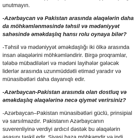
unutmayın.
-Azərbaycan və Pakistan arasında əlaqələrin daha
da möhkəmlənməsində təhsil və mədəniyyət
sahəsində əməkdaşlıq hansı rolu oynaya bilər?
-Təhsil və mədəniyyət əməkdaşlığı iki ölkə arasında
insan əlaqələrini möhkəmləndirir. Birgə proqramlar,
tələbə mübadilələri və mədəni layihələr gələcək
liderlər arasında uzunmüddətli etimad yaradır və
münasibətləri daha dayanıqlı edir.
-Azərbaycan-Pakistan arasında olan dostluq və
əməkdaşlıq əlaqələrinə necə qiymət verirsiniz?
-Azərbaycan–Pakistan münasibətləri güclü, prinsipial
və sarsılmazdır. Pakistanın Azərbaycanın
suverenliyinə verdiyi ardıcıl dəstək bu əlaqələrin
əsasını təşkil edir. Siyasi baza möhkəmdir və indi