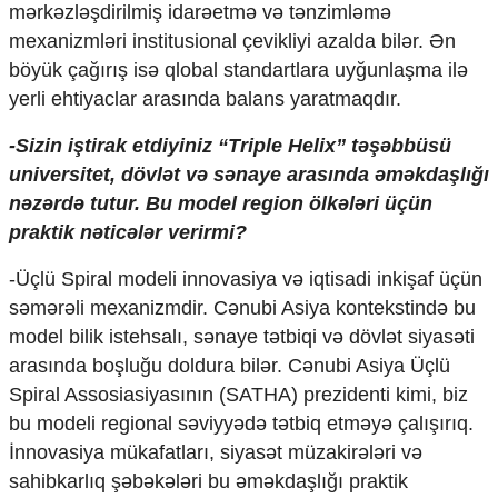
mərkəzləşdirilmiş idarəetmə və tənzimləmə
mexanizmləri institusional çevikliyi azalda bilər. Ən
böyük çağırış isə qlobal standartlara uyğunlaşma ilə
yerli ehtiyaclar arasında balans yaratmaqdır.
-Sizin iştirak etdiyiniz “Triple Helix” təşəbbüsü
universitet, dövlət və sənaye arasında əməkdaşlığı
nəzərdə tutur. Bu model region ölkələri üçün
praktik nəticələr verirmi?
-Üçlü Spiral modeli innovasiya və iqtisadi inkişaf üçün
səmərəli mexanizmdir. Cənubi Asiya kontekstində bu
model bilik istehsalı, sənaye tətbiqi və dövlət siyasəti
arasında boşluğu doldura bilər. Cənubi Asiya Üçlü
Spiral Assosiasiyasının (SATHA) prezidenti kimi, biz
bu modeli regional səviyyədə tətbiq etməyə çalışırıq.
İnnovasiya mükafatları, siyasət müzakirələri və
sahibkarlıq şəbəkələri bu əməkdaşlığı praktik