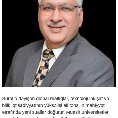
Çarpaz baxış
Təhlil
Siyasi
Geosiyasi
İqtisadi
Sosioloji
Araşdırma
Multimedia
Foto
Video
İnfoqrafika
Podcast
Humanitar
Elm və təhsil
Sürətlə dəyişən qlobal reallıqlar, texnoloji inkişaf və
Mədəniyyət
bilik iqtisadiyyatının yüksəlişi ali təhsilin mahiyyəti
Diaspor
ətrafında yeni suallar doğurur. Müasir universitetlər
Yüksəliş hekayəsi