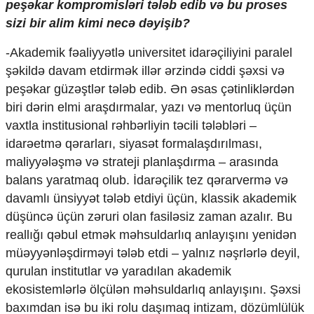
peşəkar kompromisləri tələb edib və bu proses
sizi bir alim kimi necə dəyişib?
-Akademik fəaliyyətlə universitet idarəçiliyini paralel
şəkildə davam etdirmək illər ərzində ciddi şəxsi və
peşəkar güzəştlər tələb edib. Ən əsas çətinliklərdən
biri dərin elmi araşdırmalar, yazı və mentorluq üçün
vaxtla institusional rəhbərliyin təcili tələbləri –
idarəetmə qərarları, siyasət formalaşdırılması,
maliyyələşmə və strateji planlaşdırma – arasında
balans yaratmaq olub. İdarəçilik tez qərarvermə və
davamlı ünsiyyət tələb etdiyi üçün, klassik akademik
düşüncə üçün zəruri olan fasiləsiz zaman azalır. Bu
reallığı qəbul etmək məhsuldarlıq anlayışını yenidən
müəyyənləşdirməyi tələb etdi – yalnız nəşrlərlə deyil,
qurulan institutlar və yaradılan akademik
ekosistemlərlə ölçülən məhsuldarlıq anlayışını. Şəxsi
baxımdan isə bu iki rolu daşımaq intizam, dözümlülük