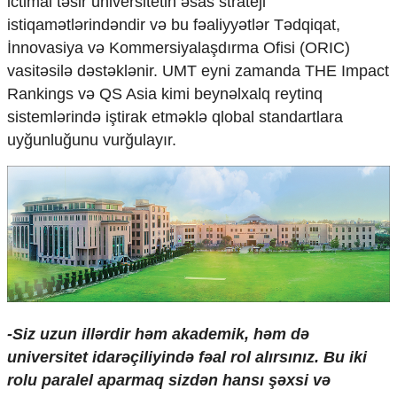
ictimai təsir universitetin əsas strateji
istiqamətlərindəndir və bu fəaliyyətlər Tədqiqat,
İnnovasiya və Kommersiyalaşdırma Ofisi (ORIC)
vasitəsilə dəstəklənir. UMT eyni zamanda THE Impact
Rankings və QS Asia kimi beynəlxalq reytinq
sistemlərində iştirak etməklə qlobal standartlara
uyğunluğunu vurğulayır.
-Siz uzun illərdir həm akademik, həm də
universitet idarəçiliyində fəal rol alırsınız. Bu iki
rolu paralel aparmaq sizdən hansı şəxsi və