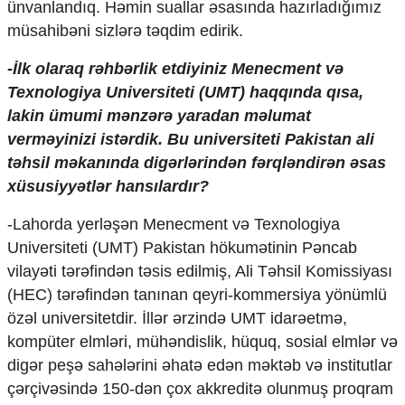
ünvanlandıq. Həmin suallar əsasında hazırladığımız
müsahibəni sizlərə təqdim edirik.
-İlk olaraq rəhbərlik etdiyiniz Menecment və
Texnologiya Universiteti (UMT) haqqında qısa,
lakin ümumi mənzərə yaradan məlumat
verməyinizi istərdik. Bu universiteti Pakistan ali
təhsil məkanında digərlərindən fərqləndirən əsas
xüsusiyyətlər hansılardır?
-Lahorda yerləşən Menecment və Texnologiya
Universiteti (UMT) Pakistan hökumətinin Pəncab
vilayəti tərəfindən təsis edilmiş, Ali Təhsil Komissiyası
(HEC) tərəfindən tanınan qeyri-kommersiya yönümlü
özəl universitetdir. İllər ərzində UMT idarəetmə,
kompüter elmləri, mühəndislik, hüquq, sosial elmlər və
digər peşə sahələrini əhatə edən məktəb və institutlar
çərçivəsində 150-dən çox akkreditə olunmuş proqram