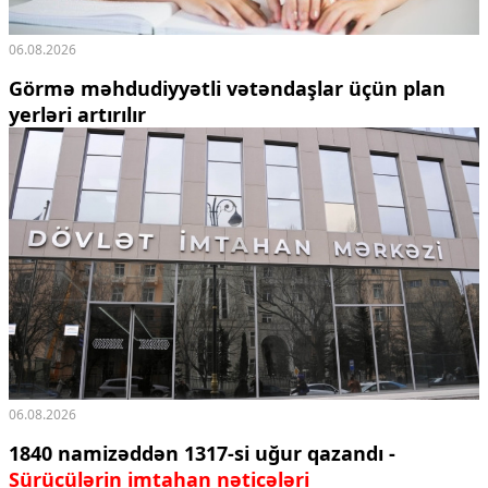
06.08.2026
Görmə məhdudiyyətli vətəndaşlar üçün plan
yerləri artırılır
06.08.2026
1840 namizəddən 1317-si uğur qazandı -
Sürücülərin imtahan nəticələri