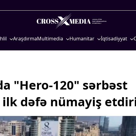
hlil
Araşdırma
Multimedia
Humanitar
İqtisadiyyat
iyasi
Foto
Elm və təhsil
İqtisadi xəbərlər
eosiyasi
Video
Mədəniyyət
Energetika
qtisadi
İnfoqrafika
Diaspor
Neft-qaz
osioloji
Podcast
Yüksəliş hekayəsi
Əmək və sosial si
da "Hero-120" sərbəst
Mədəniyyətimizin Zəfəri
Kənd təsərrüfatı
ilk dəfə nümayiş etdiri
Zəfər Diasporu
Hərbi sənaye
Səhiyyə
Telekommunikasiy
nəqliyyat
Ailə və uşaq
COP29
Turizm