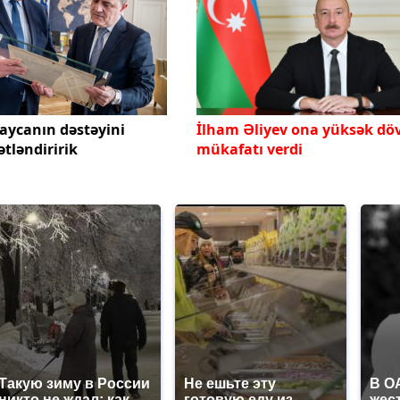
baycanın dəstəyini
İlham Əliyev ona yüksək döv
tləndiririk
mükafatı verdi
Такую зиму в России
Не ешьте эту
В О
никто не ждал: как
готовую еду из
жес