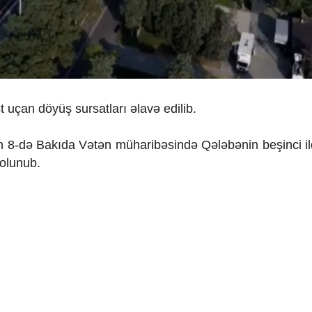
uçan döyüş sursatları əlavə edilib.
rın 8-də Bakıda Vətən müharibəsində Qələbənin beşinci 
 olunub.