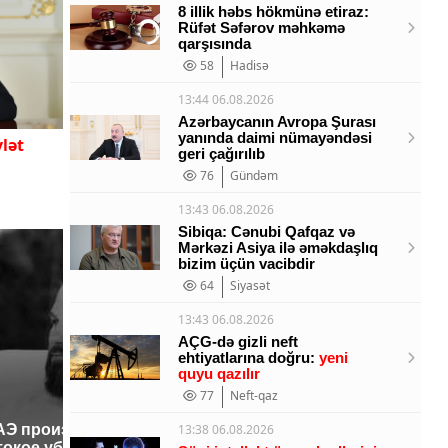
8 illik həbs hökmünə etiraz:
Rüfət Səfərov məhkəmə
qarşısında
58
Hadisə
13:44 06.08.2026
Azərbaycanın Avropa Şurası
yanında daimi nümayəndəsi
lət
geri çağırılıb
76
Gündəm
13:43 06.08.2026
Sibiqa: Cənubi Qafqaz və
Mərkəzi Asiya ilə əməkdaşlıq
bizim üçün vacibdir
64
Siyasət
13:43 06.08.2026
AÇG-də gizli neft
ehtiyatlarına doğru:
yeni
quyu qazılır
77
Neft-qaz
13:38 06.08.2026
АЭ произошло
Таких с
Все новости по
токое убийство
было с 