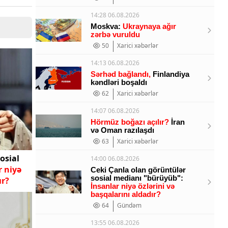
14:28 06.08.2026
Moskva:
Ukraynaya ağır
zərbə vuruldu
50
Xarici xəbərlər
14:13 06.08.2026
Sərhəd bağlandı,
Finlandiya
kəndləri boşaldı
62
Xarici xəbərlər
14:07 06.08.2026
Hörmüz boğazı açılır?
İran
və Oman razılaşdı
63
Xarici xəbərlər
osial
14:00 06.08.2026
r niyə
Ceki Çanla olan görüntülər
sosial medianı "bürüyüb":
ır?
İnsanlar niyə özlərini və
başqalarını aldadır?
64
Gündəm
13:55 06.08.2026