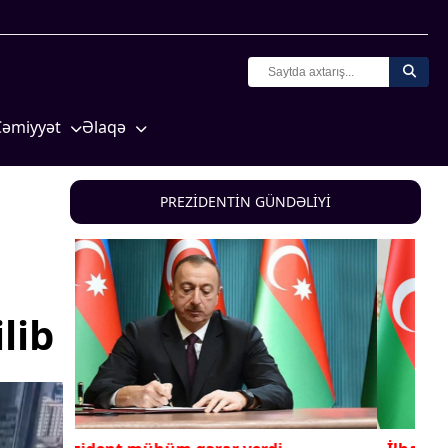
Cəmiyyət
Əlaqə
Crossmedia.az - 1 yaş
Missiyamız
Siyasət
PREZİDENTİN GÜNDƏLİYİ
Məhkəmə və hüquq
yasət
Ekologiya
Zəfər - 5
lib
Gənclər və İdman
a və
Media və QHT
Hadisə
Sağlamlıq