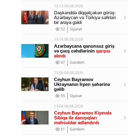
13:13 06.08.2026
Daşkənddə diqqətçəkən görüş:
Azərbaycan və Türkiyə səfirləri
bir araya gəldi
52
Siyasət
13:10 06.08.2026
Azərbaycana qanunsuz giriş
və çıxış cəhdlərinin
qarşısı
alındı
47
Gündəm
13:06 06.08.2026
Ceyhun Bayramov
Ukraynanın İrpen şəhərinə
gəlib
55
Siyasət
13:04 06.08.2026
Ceyhun Bayramov Kiyevdə
Sibiqa ilə danışıqları
məhsuldar adlandırıb
51
Gündəm