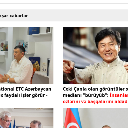
xşar xəbərlər
ational ETC Azərbaycan
Ceki Çanla olan görüntülər s
x faydalı işlər görür -
medianı "bürüyüb":
İnsanla
özlərini və başqalarını aldad