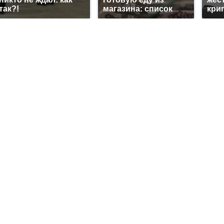
так?!
магазина: список
кри