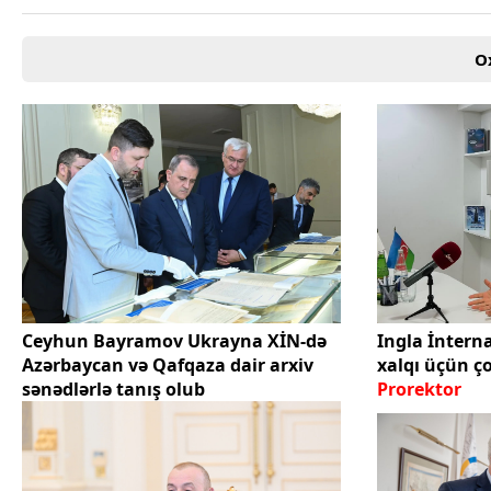
Texnologiya
Mətbuat-150
O
Əlaqə
Missiyamız
Ceyhun Bayramov Ukrayna XİN-də
Ingla İntern
Azərbaycan və Qafqaza dair arxiv
xalqı üçün ço
sənədlərlə tanış olub
Prorektor