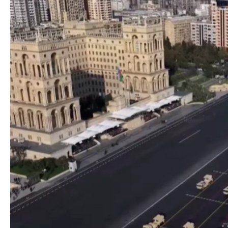
Azərbaycanın Avr
Siyasi
daimi nümayəndəsi
Geosiyasi
İqtisadi
Sosioloji
Araşdırma
Multimedia
Foto
Video
İnfoqrafika
Podcast
Humanitar
Elm və təhsil
Mədəniyyət
Diaspor
Yüksəliş hekayəsi
Mədəniyyətimizin Zəfəri
Zəfər Diasporu
Səhiyyə
Ailə və uşaq
Turizm