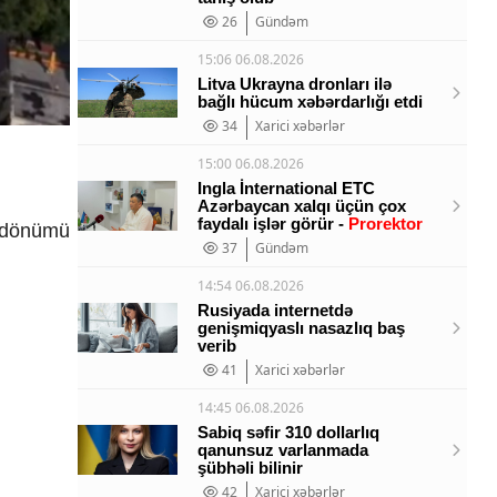
26
Gündəm
15:06 06.08.2026
Litva Ukrayna dronları ilə
bağlı hücum xəbərdarlığı etdi
34
Xarici xəbərlər
15:00 06.08.2026
Ingla İnternational ETC
Azərbaycan xalqı üçün çox
faydalı işlər görür -
Prorektor
ildönümü
37
Gündəm
14:54 06.08.2026
Rusiyada internetdə
genişmiqyaslı nasazlıq baş
verib
41
Xarici xəbərlər
14:45 06.08.2026
Sabiq səfir 310 dollarlıq
qanunsuz varlanmada
şübhəli bilinir
42
Xarici xəbərlər