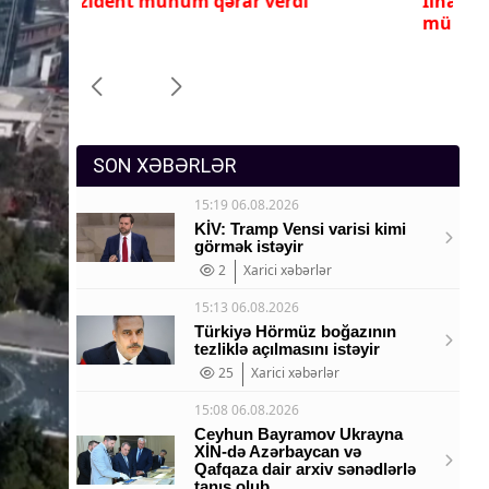
İlham Əliyev ona yüksək dövlət
Pr
Sosium
mükafatı verdi
ye
Mənəvi dəyərlər
Texnologiya
Mətbuat-150
SON XƏBƏRLƏR
15:19 06.08.2026
KİV: Tramp Vensi varisi kimi
görmək istəyir
2
Xarici xəbərlər
15:13 06.08.2026
Türkiyə Hörmüz boğazının
tezliklə açılmasını istəyir
25
Xarici xəbərlər
15:08 06.08.2026
Ceyhun Bayramov Ukrayna
XİN-də Azərbaycan və
Qafqaza dair arxiv sənədlərlə
tanış olub