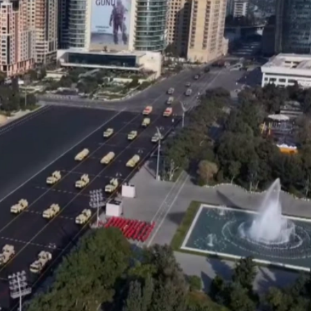
opa Şurası yanında
Prezident mühüm qərar verdi
 geri çağırılıb