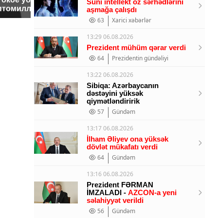
Süni intellekt öz sərhədlərini
падению вертолета на
птомиллионера
ждать в
aşmağa çalışdı
Кавказе: читать здесь
63
Xarici xəbərlər
13:29 06.08.2026
Prezident mühüm qərar verdi
64
Prezidentin gündəliyi
13:22 06.08.2026
Sibiqa: Azərbaycanın
dəstəyini yüksək
qiymətləndiririk
57
Gündəm
13:17 06.08.2026
İlham Əliyev ona yüksək
dövlət mükafatı verdi
64
Gündəm
13:16 06.08.2026
Prezident FƏRMAN
İMZALADI -
AZCON-a yeni
səlahiyyət verildi
56
Gündəm