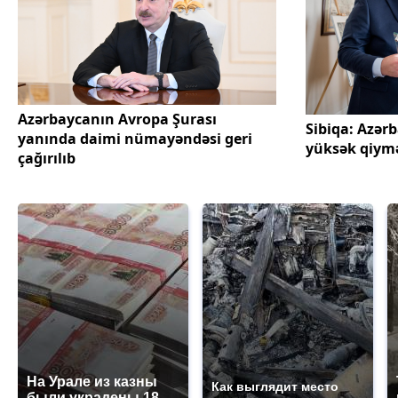
Azərbaycanın Avropa Şurası
Sibiqa: Azər
yanında daimi nümayəndəsi geri
yüksək qiymə
çağırılıb
На Урале из казны
Как выглядит место
были украдены 18