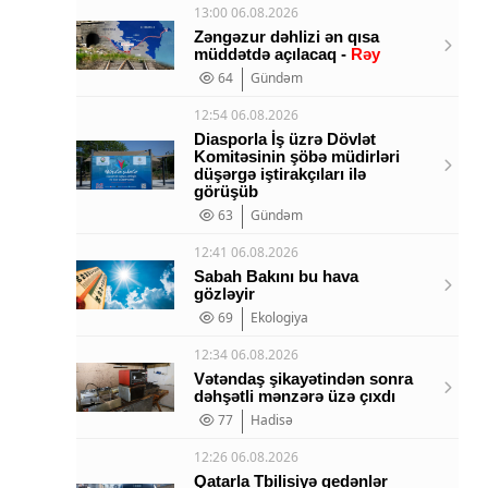
13:00 06.08.2026
Zəngəzur dəhlizi ən qısa
müddətdə açılacaq -
Rəy
64
Gündəm
12:54 06.08.2026
Diasporla İş üzrə Dövlət
Komitəsinin şöbə müdirləri
düşərgə iştirakçıları ilə
görüşüb
63
Gündəm
12:41 06.08.2026
Sabah Bakını bu hava
gözləyir
69
Ekologiya
12:34 06.08.2026
Vətəndaş şikayətindən sonra
dəhşətli mənzərə üzə çıxdı
77
Hadisə
12:26 06.08.2026
Qatarla Tbilisiyə gedənlər