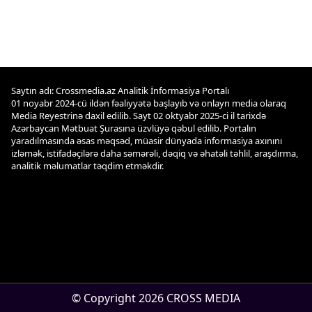
Saytın adı: Crossmedia.az Analitik İnformasiya Portalı
01 noyabr 2024-cü ildən fəaliyyətə başlayıb və onlayn media olaraq
Media Reyestrinə daxil edilib. Sayt 02 oktyabr 2025-ci il tarixdə
Azərbaycan Mətbuat Şurasına üzvlüyə qəbul edilib. Portalın
yaradılmasında əsas məqsəd, müasir dünyada informasiya axınını
izləmək, istifadəçilərə daha səmərəli, dəqiq və əhatəli təhlil, araşdırma,
analitik məlumatlar təqdim etməkdir.
© Copyright 2026 CROSS MEDIA