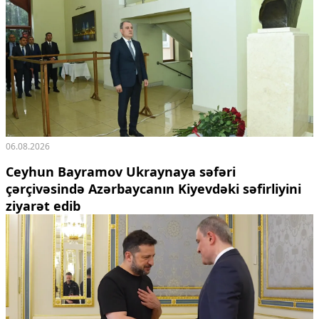
06.08.2026
Ceyhun Bayramov Ukraynaya səfəri
çərçivəsində Azərbaycanın Kiyevdəki səfirliyini
ziyarət edib