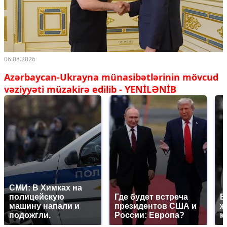
06.08.2026
Azərbaycan-Ukrayna münasibətlərinin mövcud
vəziyyəti müzakirə edilib - YENİLƏNİB
СМИ: В Химках на
полицейскую
Где будет встреча
В
машину напали и
президентов США и
ж
подожгли.
России: Европа?
к