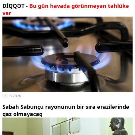
DİQQƏT -
Bu gün havada görünməyən təhlükə
var
06.08.2026
Sabah Sabunçu rayonunun bir sıra ərazilərində
qaz olmayacaq