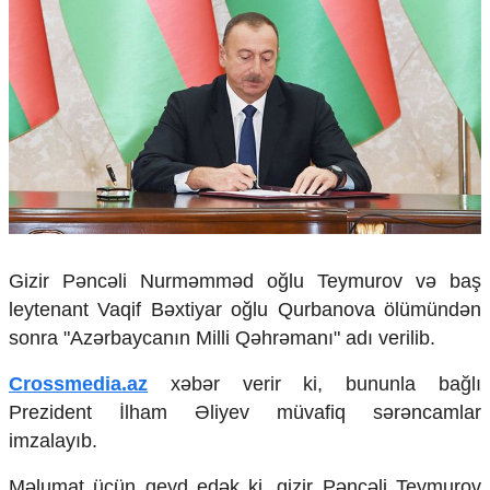
Çarpaz baxış
Təhlil
Siyasi
Geosiyasi
İqtisadi
Sosioloji
Araşdırma
Multimedia
Foto
Video
Gizir Pəncəli Nurməmməd oğlu Teymurov və baş
İnfoqrafika
leytenant Vaqif Bəxtiyar oğlu Qurbanova ölümündən
Podcast
sonra "Azərbaycanın Milli Qəhrəmanı" adı verilib.
Humanitar
Crossmedia.az
xəbər verir ki, bununla bağlı
Elm və təhsil
Prezident İlham Əliyev müvafiq sərəncamlar
Mədəniyyət
imzalayıb.
Diaspor
Yüksəliş hekayəsi
Məlumat üçün qeyd edək ki, gizir Pəncəli Teymurov