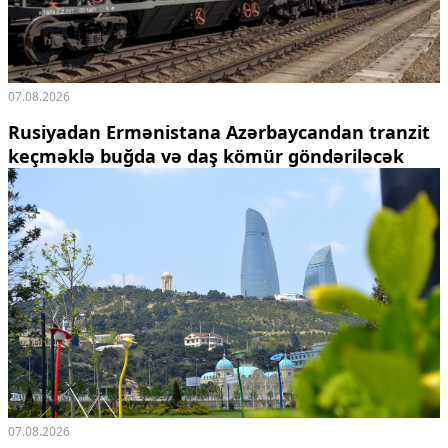
07.08.2026
Rusiyadan Ermənistana Azərbaycandan tranzit
keçməklə buğda və daş kömür göndəriləcək
07.08.2026