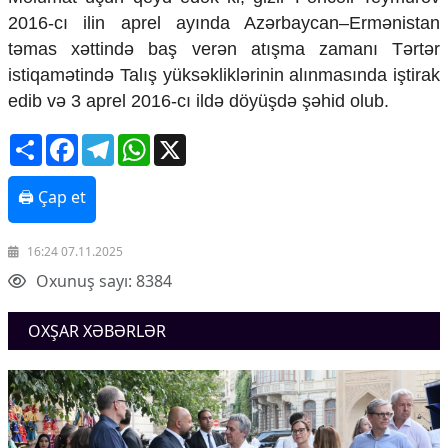
Mədəniyyətimizin Zəfəri
2016-cı ilin aprel ayında Azərbaycan–Ermənistan
Zəfər Diasporu
təmas xəttində baş verən atışma zamanı Tərtər
Səhiyyə
istiqamətində Talış yüksəkliklərinin alınmasında iştirak
Ailə və uşaq
Turizm
edib və 3 aprel 2016-cı ildə döyüşdə şəhid olub.
İqtisadiyyat
Share
Facebook
Telegram
WhatsApp
X
İqtisadi xəbərlər
🖨 Çap et
Energetika
Neft-qaz
Əmək və sosial siyasət
16:24 07.11.2025
Kənd təsərrüfatı
Oxunuş sayı: 8384
Hərbi sənaye
Telekommunikasiya və nəqliyyat
COP29
OXŞAR XƏBƏRLƏR
Cəmiyyət
Crossmedia.az - 1 yaş
Siyasət
Məhkəmə və hüquq