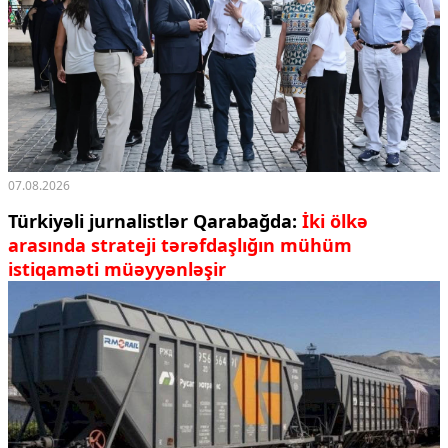
Ekologiya
Zəfər - 5
Gənclər və İdman
Media və QHT
Hadisə
Sağlamlıq
Sosium
Mənəvi dəyərlər
07.08.2026
Texnologiya
Mətbuat-150
Türkiyəli jurnalistlər Qarabağda:
İki ölkə
arasında strateji tərəfdaşlığın mühüm
Əlaqə
istiqaməti müəyyənləşir
Missiyamız