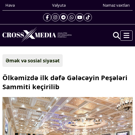
Hava
Valyuta
Namaz vaxtları
Prezidentin gündəliyi
Əmək və sosial siyasət
Gündəm
Dünya
Ölkəmizdə ilk dəfə Gələcəyin Peşələri
Xarici xəbərlər
Sammiti keçirilib
Cənubi Qafqaz
Türk Dünyası
Yaxın Şərq
Avropa
Amerika
Asiya
Afrika