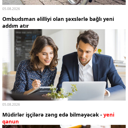
05.08.2026
Ombudsman əlilliyi olan şəxslərlə bağlı yeni
addım atır
05.08.2026
Müdirlər işçilərə zəng edə bilməyəcək -
yeni
qanun