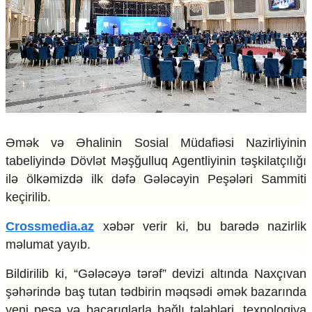
Çarpaz baxış
Təhlil
Siyasi
Geosiyasi
İqtisadi
Sosioloji
Araşdırma
Multimedia
Əmək və Əhalinin Sosial Müdafiəsi Nazirliyinin
tabeliyində Dövlət Məşğulluq Agentliyinin təşkilatçılığı
Foto
Video
ilə ölkəmizdə ilk dəfə Gələcəyin Peşələri Sammiti
İnfoqrafika
keçirilib.
Podcast
Crossmedia.az
xəbər verir ki, bu barədə nazirlik
Humanitar
məlumat yayıb.
Elm və təhsil
Bildirilib ki, “Gələcəyə tərəf” devizi altında Naxçıvan
Mədəniyyət
Diaspor
şəhərində baş tutan tədbirin məqsədi əmək bazarında
Yüksəliş hekayəsi
yeni peşə və bacarıqlarla bağlı tələbləri, texnologiya