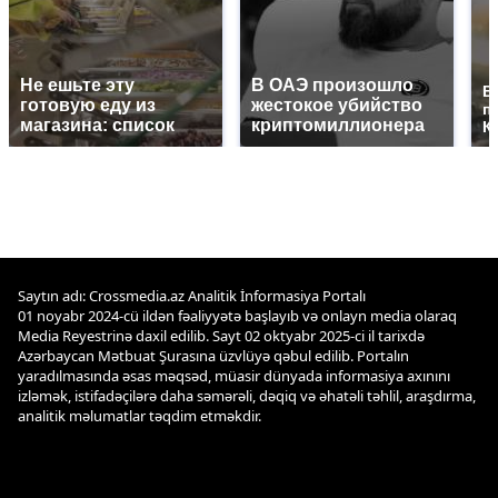
Не ешьте эту
В ОАЭ произошло
В
готовую еду из
жестокое убийство
п
магазина: список
криптомиллионера
К
Saytın adı: Crossmedia.az Analitik İnformasiya Portalı
01 noyabr 2024-cü ildən fəaliyyətə başlayıb və onlayn media olaraq
Media Reyestrinə daxil edilib. Sayt 02 oktyabr 2025-ci il tarixdə
Azərbaycan Mətbuat Şurasına üzvlüyə qəbul edilib. Portalın
yaradılmasında əsas məqsəd, müasir dünyada informasiya axınını
izləmək, istifadəçilərə daha səmərəli, dəqiq və əhatəli təhlil, araşdırma,
analitik məlumatlar təqdim etməkdir.