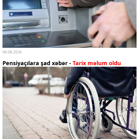
06.08.2026
Pensiyaçılara şad xəbər -
Tarix məlum oldu