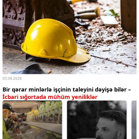
05.08.2026
Bir qərar minlərlə işçinin taleyini dəyişə bilər –
İcbari sığortada mühüm yeniliklər