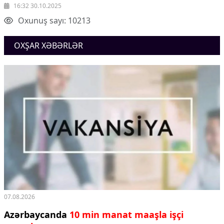
16:32 30.10.2025
Oxunuş sayı: 10213
OXŞAR XƏBƏRLƏR
07.08.2026
Azərbaycanda
10 min manat maaşla işçi