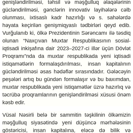
genişləndirilməsi, təhsil və məşğulluq əlaqələrinin
gücləndirilməsi, gənclərin innovativ layihələrə cəlb
olunması, ixtisaslı kadr hazırlığı və s. sahələrdə
həyata keçirilən genişmiqyaslı tədbirləri qeyd edib.
Vurğulanıb ki, ölkə Prezidentinin Sərəncamı ilə təsdiq
olunan “Naxçıvan Muxtar Respublikasının sosial-
iqtisadi inkişafına dair 2023–2027-ci illər üçün Dövlət
Proqramı”nda da muxtar respublikada yeni iqtisadi
istiqamətlərin formalaşdırılması, insan kapitalının
gücləndirilməsi əsas hədəflər sırasındadır. Gələcəyin
peşələri artıq bu gündən formalaşır və bu baxımdan,
muxtar respublikada yeni istiqamətlər üzrə hazırlıq və
təcrübə proqramlarının genişləndirilməsi xüsusi önəm
kəsb edir.
Vüsal Nəsirli belə bir sammitin təşkilinin ölkəmizin
məşğulluq siyasətində yeni düşüncə mərhələsinin
göstəricisi, insan kapitalına, eləcə də bilik və