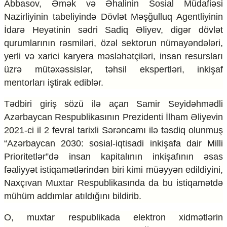
Abbasov, Əmək və Əhalinin Sosial Müdafiəsi
Ekologiya
Nazirliyinin tabeliyində Dövlət Məşğulluq Agentliyinin
Zəfər - 5
İdarə Heyətinin sədri Sadiq Əliyev, digər dövlət
Gənclər və İdman
qurumlarının rəsmiləri, özəl sektorun nümayəndələri,
Media və QHT
Hadisə
yerli və xarici karyera məsləhətçiləri, insan resursları
Sağlamlıq
üzrə mütəxəssislər, təhsil ekspertləri, inkişaf
Sosium
mentorları iştirak ediblər.
Mənəvi dəyərlər
Texnologiya
Tədbiri giriş sözü ilə açan Samir Seyidəhmədli
Mətbuat-150
Azərbaycan Respublikasının Prezidenti İlham Əliyevin
Əlaqə
2021-ci il 2 fevral tarixli Sərəncamı ilə təsdiq olunmuş
“Azərbaycan 2030: sosial-iqtisadi inkişafa dair Milli
Missiyamız
Prioritetlər”də insan kapitalının inkişafının əsas
fəaliyyət istiqamətlərindən biri kimi müəyyən edildiyini,
Naxçıvan Muxtar Respublikasında da bu istiqamətdə
mühüm addımlar atıldığını bildirib.
O, muxtar respublikada elektron xidmətlərin