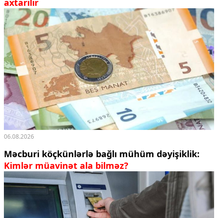
axtarılır
06.08.2026
Məcburi köçkünlərlə bağlı mühüm dəyişiklik:
Kimlər müavinət ala bilməz?