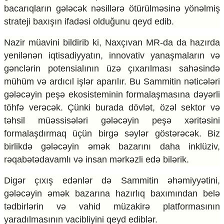
bacarıqların gələcək nəsillərə ötürülməsinə yönəlmiş
strateji baxışın ifadəsi olduğunu qeyd edib.
Nazir müavini bildirib ki, Naxçıvan MR-da da hazırda
yenilənən iqtisadiyyatın, innovativ yanaşmaların və
gənclərin potensialının üzə çıxarılması sahəsində
mühüm və ardıcıl işlər aparılır. Bu Sammitin nəticələri
gələcəyin peşə ekosisteminin formalaşmasına dəyərli
töhfə verəcək. Çünki burada dövlət, özəl sektor və
təhsil müəssisələri gələcəyin peşə xəritəsini
formalaşdırmaq üçün birgə səylər göstərəcək. Biz
birlikdə gələcəyin əmək bazarını daha inklüziv,
rəqabətədavamlı və insan mərkəzli edə bilərik.
Digər çıxış edənlər də Sammitin əhəmiyyətini,
gələcəyin əmək bazarına hazırlıq baxımından belə
tədbirlərin və vahid müzakirə platformasının
yaradılmasının vacibliyini qeyd ediblər.