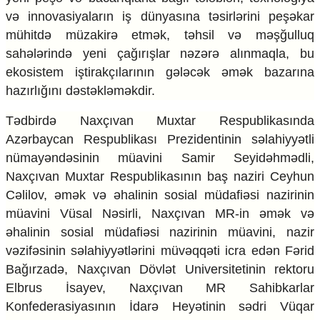
Mədəniyyətimizin Zəfəri
və innovasiyaların iş dünyasına təsirlərini peşəkar
Zəfər Diasporu
mühitdə müzakirə etmək, təhsil və məşğulluq
Səhiyyə
sahələrində yeni çağırışlar nəzərə alınmaqla, bu
Ailə və uşaq
Turizm
ekosistem iştirakçılarının gələcək əmək bazarına
hazırlığını dəstəkləməkdir.
İqtisadiyyat
Tədbirdə Naxçıvan Muxtar Respublikasında
İqtisadi xəbərlər
Azərbaycan Respublikası Prezidentinin səlahiyyətli
Energetika
Neft-qaz
nümayəndəsinin müavini Samir Seyidəhmədli,
Əmək və sosial siyasət
Naxçıvan Muxtar Respublikasının baş naziri Ceyhun
Kənd təsərrüfatı
Cəlilov, əmək və əhalinin sosial müdafiəsi nazirinin
Hərbi sənaye
müavini Vüsal Nəsirli, Naxçıvan MR-in əmək və
Telekommunikasiya və nəqliyyat
əhalinin sosial müdafiəsi nazirinin müavini, nazir
COP29
vəzifəsinin səlahiyyətlərini müvəqqəti icra edən Fərid
Cəmiyyət
Bağırzadə, Naxçıvan Dövlət Universitetinin rektoru
Crossmedia.az - 1 yaş
Elbrus İsayev, Naxçıvan MR Sahibkarlar
Siyasət
Konfederasiyasının İdarə Heyətinin sədri Vüqar
Məhkəmə və hüquq