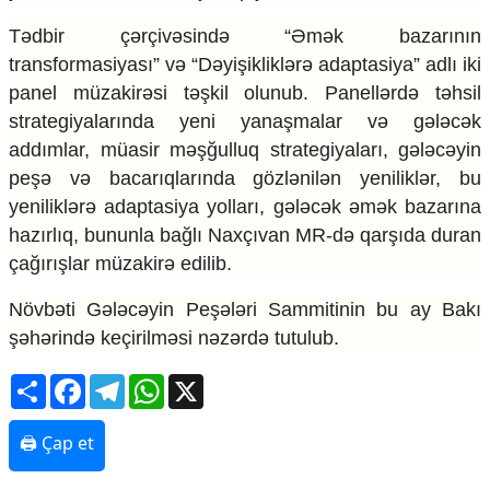
Tədbir çərçivəsində “Əmək bazarının
transformasiyası” və “Dəyişikliklərə adaptasiya” adlı iki
panel müzakirəsi təşkil olunub. Panellərdə təhsil
strategiyalarında yeni yanaşmalar və gələcək
addımlar, müasir məşğulluq strategiyaları, gələcəyin
peşə və bacarıqlarında gözlənilən yeniliklər, bu
yeniliklərə adaptasiya yolları, gələcək əmək bazarına
hazırlıq, bununla bağlı Naxçıvan MR-də qarşıda duran
çağırışlar müzakirə edilib.
Növbəti Gələcəyin Peşələri Sammitinin bu ay Bakı
şəhərində keçirilməsi nəzərdə tutulub.
Share
Facebook
Telegram
WhatsApp
X
🖨 Çap et