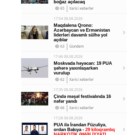
boğaz açılacaq
65
Xarici xəbərlər
17:54 08.08.2026
Maqdalena Qrono:
Azərbaycan və Ermənistan
liderləri davamlı sülhə yol
açıblar
63
Gündəm
17:46 08.08.2026
Moskvada həyəcan: 19 PUA
şəhərə yaxınlaşarkən
vurulup
62
Xarici xəbərlər
17:35 08.08.2026
Çində məşəl festivalında 16
nəfər yandı
66
Xarici xəbərlər
17:28 08.08.2026
PUA ilə İrandan Füzuliyə,
ordan Bakıya -
29 kiloqramlıq
NARKOTİK ƏMƏLİYYATI