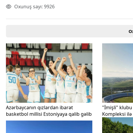
Texnologiya
Oxunuş sayı: 9926
Mətbuat-150
Əlaqə
Missiyamız
O
Azərbaycanın qızlardan ibarət
"İmişli" klub
basketbol millisi Estoniyaya qalib gəlib
Kompleksi ilə 