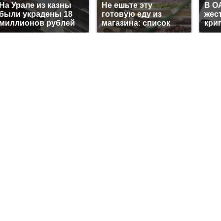
На Урале из казны
Не ешьте эту
В О
были украдены 18
готовую еду из
жес
миллионов рублей
магазина: список
кри