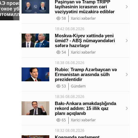
Paşinyan və Tramp TRIPP
АЭ произошло
Таких с
Все новости по
layihəsinin icrasının cari
токое убийство
было с 
падению вертолета на
vəziyyətini müzakirə ediblər
птомиллионера
ждать в
Кавказе: читать здесь
58
Xarici xəbərlər
18:42 08.08.2026
Moskva-Kiyev xəttində yeni
ümid? - ABŞ nümayəndələri
səfərə hazırlaşır
54
Xarici xəbərlər
18:38 08.08.2026
Rubio: Tramp Azərbaycan və
Ermənistan arasında sülh
prezidentidir
53
Gündəm
18:36 08.08.2026
Bakı-Ankara əməkdaşlığında
rekord addım: 15 illik qaz
planı açıqlanıb
65
Xarici xəbərlər
18:32 08.08.2026
Kosovoda parlament