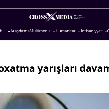
hlil
Araşdırma
Multimedia
Humanitar
İqtisadiyyat
iyasi
Foto
Elm və təhsil
İqtisadi xəbərlər
eosiyasi
Video
Mədəniyyət
Energetika
qtisadi
İnfoqrafika
Diaspor
Neft-qaz
osioloji
Podcast
Yüksəliş hekayəsi
Əmək və sosial si
oxatma yarışları dava
Mədəniyyətimizin Zəfəri
Kənd təsərrüfatı
Zəfər Diasporu
Hərbi sənaye
Səhiyyə
Telekommunikasiy
nəqliyyat
Ailə və uşaq
COP29
Turizm