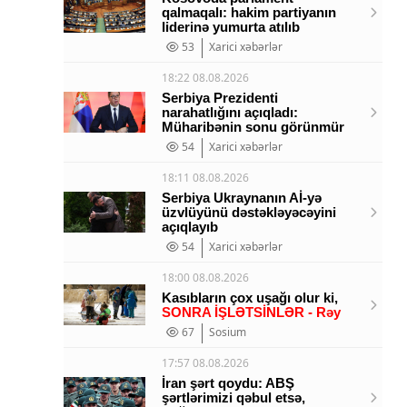
qalmaqalı: hakim partiyanın
liderinə yumurta atılıb
53
Xarici xəbərlər
18:22 08.08.2026
Serbiya Prezidenti
narahatlığını açıqladı:
Müharibənin sonu görünmür
54
Xarici xəbərlər
18:11 08.08.2026
Serbiya Ukraynanın Aİ-yə
üzvlüyünü dəstəkləyəcəyini
açıqlayıb
54
Xarici xəbərlər
18:00 08.08.2026
Kasıbların çox uşağı olur ki,
SONRA İŞLƏTSİNLƏR - Rəy
67
Sosium
17:57 08.08.2026
İran şərt qoydu: ABŞ
şərtlərimizi qəbul etsə,