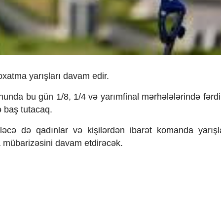
 oxatma yarışları davam edir.
onunda bu g
ün 1/8, 1/4 v
ə yar
ımfinal m
ərhələlərində fərdi
ə ba
ş tutacaq.
l
əcə də qad
ınlar v
ə ki
şil
ərdən ibarət komanda yar
ışl
a m
übariz
əsini davam etdirəcək.