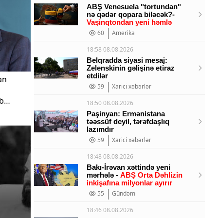
ABŞ Venesuela "tortundan"
nə qədər qopara biləcək?-
Vaşinqtondan yeni həmlə
60
Amerika
18:58 08.08.2026
Belqradda siyasi mesaj:
Zelenskinin gəlişinə etiraz
etdilər
an
59
Xarici xəbərlər
ab
18:50 08.08.2026
Paşinyan: Ermənistana
təəssüf deyil, tərəfdaşlıq
lazımdır
59
Xarici xəbərlər
18:48 08.08.2026
Bakı-İrəvan xəttində yeni
mərhələ -
ABŞ Orta Dəhlizin
inkişafına milyonlar ayırır
55
Gündəm
18:46 08.08.2026