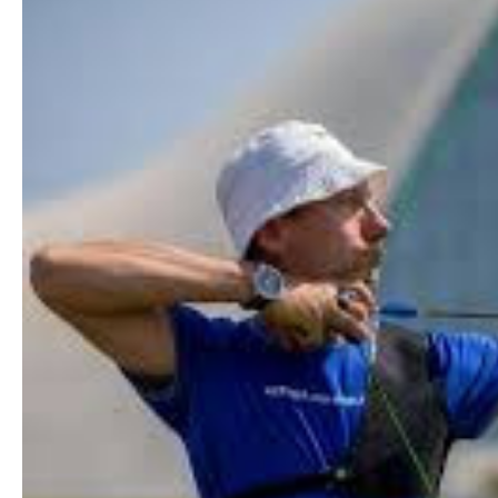
İlham Əliyevlə Do
Siyasi
telefon danışığı o
Geosiyasi
İqtisadi
Sosioloji
Araşdırma
Multimedia
Foto
Video
İnfoqrafika
Podcast
Humanitar
Elm və təhsil
Mədəniyyət
Diaspor
Yüksəliş hekayəsi
Mədəniyyətimizin Zəfəri
Zəfər Diasporu
Səhiyyə
Ailə və uşaq
Turizm