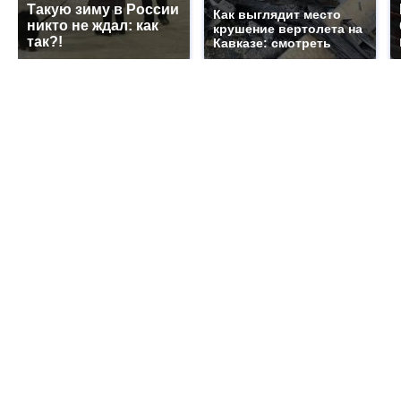
Такую зиму в России
Как выглядит место
никто не ждал: как
крушение вертолета на
так?!
Кавказе: смотреть