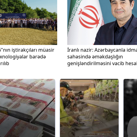
"nın iştirakçıları müasir
İranlı nazir: Azərbaycanla idm
exnologiyalar barədə
sahəsində əməkdaşlığın
ılıb
genişləndirilməsini vacib hes
edirəm