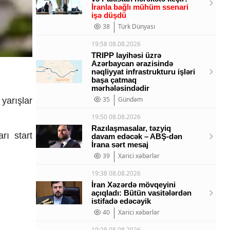
İranla bağlı mühüm ssenari
işə düşdü
38
Türk Dünyası
19:58 08.08.2026
TRIPP layihəsi üzrə
Azərbaycan ərazisində
nəqliyyat infrastrukturu işləri
başa çatmaq
mərhələsindədir
35
Gündəm
 yar
ışlar
19:50 08.08.2026
Razılaşmasalar, təzyiq
arı start
davam edəcək – ABŞ-dən
İrana sərt mesaj
39
Xarici xəbərlər
19:38 08.08.2026
İran Xəzərdə mövqeyini
açıqladı: Bütün vasitələrdən
istifadə edəcəyik
40
Xarici xəbərlər
19:28 08.08.2026