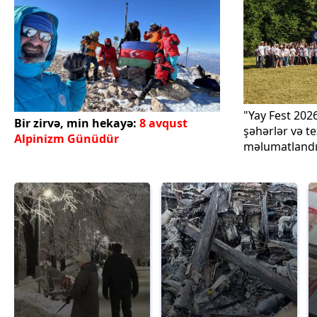
"Yay Fest 2026
Bir zirvə, min hekayə:
8 avqust
şəhərlər və t
Alpinizm Günüdür
məlumatlandır