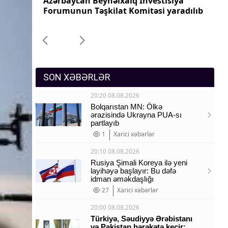
 Əliyevə
Azərbaycan Beynəlxalq İnvestisiya
Az
Sosium
Forumunun Təşkilat Komitəsi yaradılıb
ça
Mənəvi dəyərlər
Texnologiya
Mətbuat-150
SON XƏBƏRLƏR
20:20 08.08.2026
Bolqarıstan MN: Ölkə
ərazisində Ukrayna PUA-sı
partlayıb
1
Xarici xəbərlər
20:10 08.08.2026
Rusiya Şimali Koreya ilə yeni
layihəyə başlayır: Bu dəfə
idman əməkdaşlığı
27
Xarici xəbərlər
20:00 08.08.2026
Türkiyə, Səudiyyə Ərəbistanı
və Pakistan hərəkətə keçir: