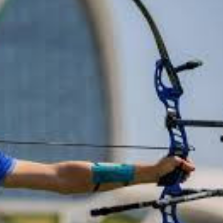
nald Tramp arasında
Nikol Paşinyan Prezident İlham
lub
zəng edib
- YENİLƏNİB