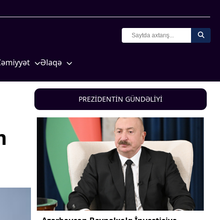
Cəmiyyət
Əlaqə
Crossmedia.az - 1 yaş
Missiyamız
Siyasət
PREZİDENTİN GÜNDƏLİYİ
Məhkəmə və hüquq
yasət
Ekologiya
m
Zəfər - 5
Gənclər və İdman
a və
Media və QHT
Hadisə
Sağlamlıq