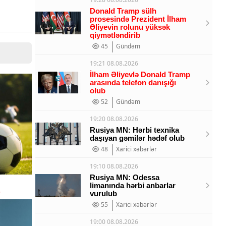
Donald Tramp sülh
prosesində Prezident İlham
Əliyevin rolunu yüksək
qiymətləndirib
45
Gündəm
19:21 08.08.2026
İlham Əliyevlə Donald Tramp
arasında telefon danışığı
olub
52
Gündəm
19:20 08.08.2026
Rusiya MN: Hərbi texnika
daşıyan gəmilər hədəf olub
48
Xarici xəbərlər
19:10 08.08.2026
Rusiya MN: Odessa
limanında hərbi anbarlar
?
vurulub
55
Xarici xəbərlər
19:00 08.08.2026