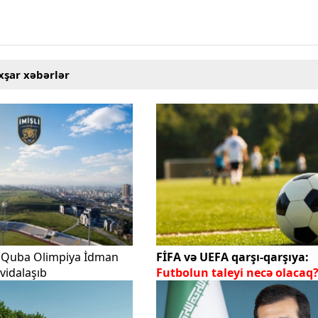
xşar xəbərlər
u Quba Olimpiya İdman
FİFA və UEFA qarşı-qarşıya:
vidalaşıb
Futbolun taleyi necə olacaq