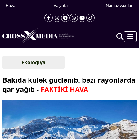
Hava
Valyuta
Namaz vaxtları
Prezidentin gündəliyi
Ekologiya
Gündəm
Dünya
Bakıda külək güclənib, bəzi rayonlarda
Xarici xəbərlər
qar yağıb -
FAKTİKİ HAVA
Cənubi Qafqaz
Türk Dünyası
Yaxın Şərq
Avropa
Amerika
Asiya
Afrika