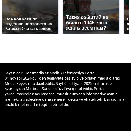
Таких событий не
Все новости по
В
было с 1945: чего
падению вертолета на
а
ждать всем нам?
Кавказе: читать здесь
п
Saytın adı: Crossmedia.az Analitik İnformasiya Portalı
01 noyabr 2024-cü ildən fəaliyyətə başlayıb və onlayn media olaraq
Media Reyestrinə daxil edilib. Sayt 02 oktyabr 2025-ci il tarixdə
Azərbaycan Mətbuat Şurasına üzvlüyə qəbul edilib. Portalın
yaradılmasında əsas məqsəd, müasir dünyada informasiya axınını
izləmək, istifadəçilərə daha səmərəli, dəqiq və əhatəli təhlil, araşdırma,
analitik məlumatlar təqdim etməkdir.