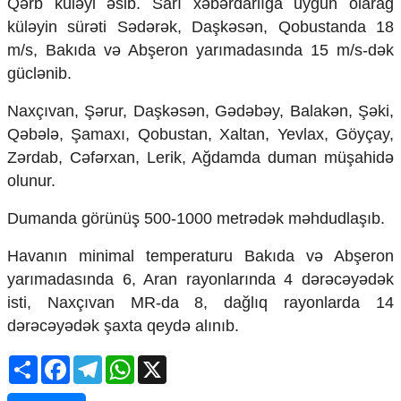
Qərb küləyi əsib. Sarı xəbərdarlığa uyğun olarağ
Mədəniyyətimizin Zəfəri
küləyin sürəti Sədərək, Daşkəsən, Qobustanda 18
Zəfər Diasporu
m/s, Bakıda və Abşeron yarımadasında 15 m/s-dək
Səhiyyə
Ailə və uşaq
güclənib.
Turizm
Naxçıvan, Şərur, Daşkəsən, Gədəbəy, Balakən, Şəki,
İqtisadiyyat
Qəbələ, Şamaxı, Qobustan, Xaltan, Yevlax, Göyçay,
İqtisadi xəbərlər
Zərdab, Cəfərxan, Lerik, Ağdamda duman müşahidə
Energetika
olunur.
Neft-qaz
Əmək və sosial siyasət
Dumanda görünüş 500-1000 metrədək məhdudlaşıb.
Kənd təsərrüfatı
Hərbi sənaye
Havanın minimal temperaturu Bakıda və Abşeron
Telekommunikasiya və nəqliyyat
yarımadasında 6, Aran rayonlarında 4 dərəcəyədək
COP29
isti, Naxçıvan MR-da 8, dağlıq rayonlarda 14
dərəcəyədək şaxta qeydə alınıb.
Cəmiyyət
Crossmedia.az - 1 yaş
Share
Facebook
Telegram
WhatsApp
X
Siyasət
Məhkəmə və hüquq