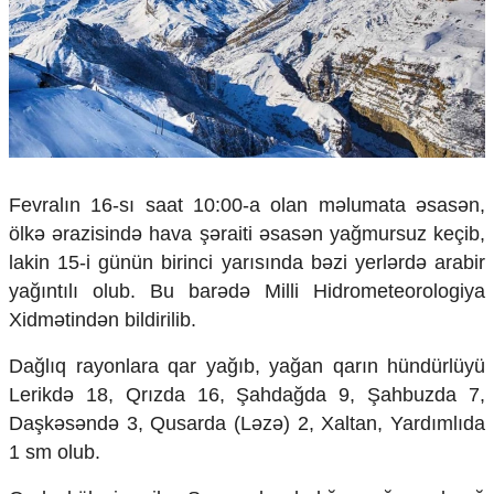
Çarpaz baxış
Təhlil
Siyasi
Geosiyasi
İqtisadi
Sosioloji
Araşdırma
Fevralın 16-sı saat 10:00-a olan məlumata əsasən,
Multimedia
ölkə ərazisində hava şəraiti əsasən yağmursuz keçib,
Foto
lakin 15-i günün birinci yarısında bəzi yerlərdə arabir
Video
yağıntılı olub. Bu barədə Milli Hidrometeorologiya
İnfoqrafika
Xidmətindən bildirilib.
Podcast
Dağlıq rayonlara qar yağıb, yağan qarın hündürlüyü
Humanitar
Lerikdə 18, Qrızda 16, Şahdağda 9, Şahbuzda 7,
Elm və təhsil
Daşkəsəndə 3, Qusarda (Ləzə) 2, Xaltan, Yardımlıda
Mədəniyyət
1 sm olub.
Diaspor
Yüksəliş hekayəsi