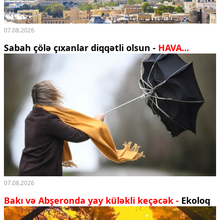
07.08.2026
Sabah çölə çıxanlar diqqətli olsun -
HAVA...
07.08.2026
Bakı və Abşeronda yay küləkli keçəcək -
Ekoloq