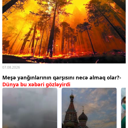
07.08.2026
Meşə yanğınlarının qarşısını necə almaq olar?-
Dünya bu xəbəri gözləyirdi