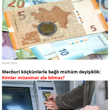
06.08.2026
Məcburi köçkünlərlə bağlı mühüm dəyişiklik:
Kimlər müavinət ala bilməz?