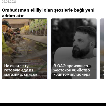
05.08.2026
Ombudsman əlilliyi olan şəxslərlə bağlı yeni
addım atır
Не ешьте эту
В ОАЭ произошло
В
готовую еду из
жестокое убийство
п
магазина: список
криптомиллионера
К