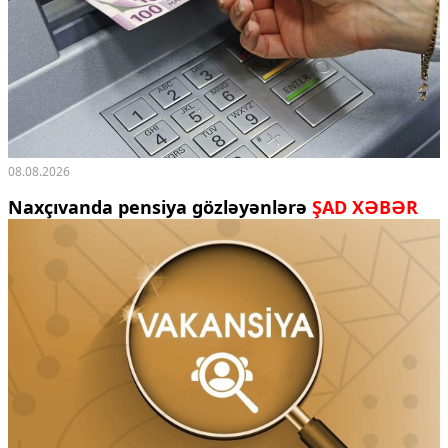
Ekologiya
Zəfər - 5
Gənclər və İdman
Media və QHT
Hadisə
Sağlamlıq
Sosium
08.08.2026
Mənəvi dəyərlər
Texnologiya
Naxçıvanda pensiya gözləyənlərə
ŞAD XƏBƏR
Mətbuat-150
Əlaqə
Missiyamız