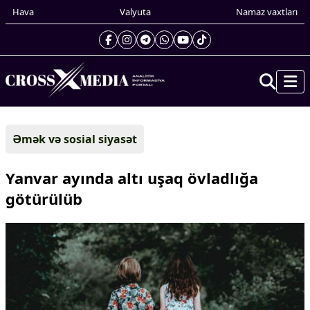
Hava
Valyuta
Namaz vaxtları
Prezidentin gündəliyi
Əmək və sosial siyasət
Gündəm
Dünya
Yanvar ayında altı uşaq övladlığa
Xarici xəbərlər
götürülüb
Cənubi Qafqaz
Türk Dünyası
Yaxın Şərq
Avropa
Amerika
Asiya
Afrika