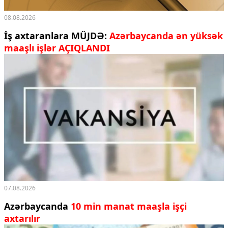
08.08.2026
İş axtaranlara MÜJDƏ:
Azərbaycanda ən yüksək
maaşlı işlər AÇIQLANDI
07.08.2026
Azərbaycanda
10 min manat maaşla işçi
axtarılır