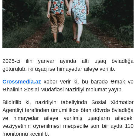
Çarpaz baxış
Təhlil
Siyasi
Geosiyasi
İqtisadi
Sosioloji
Araşdırma
Multimedia
2025-ci ilin yanvar ayında altı uşaq övladlığa
götürülüb, iki uşaq isə himayədar ailəyə verilib.
Foto
Video
Crossmedia.az
xəbər verir ki, bu barədə Əmək və
İnfoqrafika
Əhalinin Sosial Müdafiəsi Nazirliyi məlumat yayıb.
Podcast
Humanitar
Bildirilib ki, nazirliyin tabeliyində Sosial Xidmətlər
Agentliyi tərəfindən ümumilikdə ötən dövrdə övladlığa
Elm və təhsil
və himayədar ailəyə verilmiş uşaqların ailədəki
Mədəniyyət
vəziyyətinin öyrənilməsi məqsədilə son bir ayda 110
Diaspor
Yüksəliş hekayəsi
monitorinq keçir
ilib.