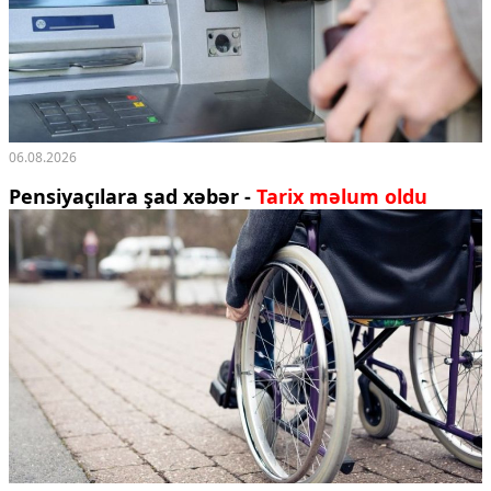
06.08.2026
Pensiyaçılara şad xəbər -
Tarix məlum oldu