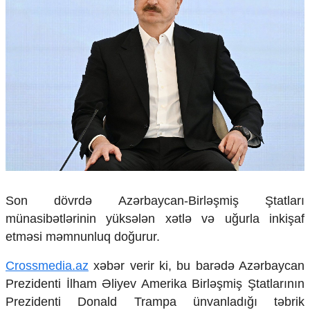
Çarpaz baxış
Təhlil
Siyasi
Geosiyasi
İqtisadi
Sosioloji
Araşdırma
Multimedia
Foto
Video
İnfoqrafika
Son dövrdə Azərbaycan-Birləşmiş Ştatları
Podcast
münasibətlərinin yüksələn xətlə və uğurla inkişaf
Humanitar
etməsi məmnunluq doğurur.
Elm və təhsil
Crossmedia.az
xəbər verir ki, bu barədə Azərbaycan
Mədəniyyət
Prezidenti İlham Əliyev Amerika Birləşmiş Ştatlarının
Diaspor
Prezidenti Donald Trampa ünvanladığı təbrik
Yüksəliş hekayəsi