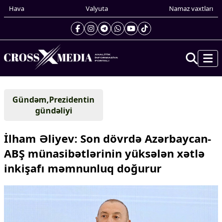
Hava
Valyuta
Namaz vaxtları
Prezidentin gündəliyi
Gündəm,Prezidentin
Gündəm
gündəliyi
Dünya
Xarici xəbərlər
İlham Əliyev: Son dövrdə Azərbaycan-
Cənubi Qafqaz
ABŞ münasibətlərinin yüksələn xətlə
Türk Dünyası
inkişafı məmnunluq doğurur
Yaxın Şərq
Avropa
Amerika
Asiya
Afrika