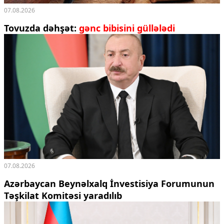
07.08.2026
Tovuzda dəhşət:
gənc bibisini güllələdi
07.08.2026
Azərbaycan Beynəlxalq İnvestisiya Forumunun
Təşkilat Komitəsi yaradılıb