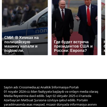
СМИ: В Химках на
полицейскую
Где будет встреча
Н
машину напали и
президентов США и
б
подожгли.
России: Европа?
м
Saytın adı: Crossmedia.az Analitik İnformasiya Portalı
01 noyabr 2024-cü ildən fəaliyyətə başlayıb və onlayn media olaraq
Media Reyestrinə daxil edilib. Sayt 02 oktyabr 2025-ci il tarixdə
Azərbaycan Mətbuat Şurasına üzvlüyə qəbul edilib. Portalın
yaradılmasında əsas məqsəd, müasir dünyada informasiya axınını