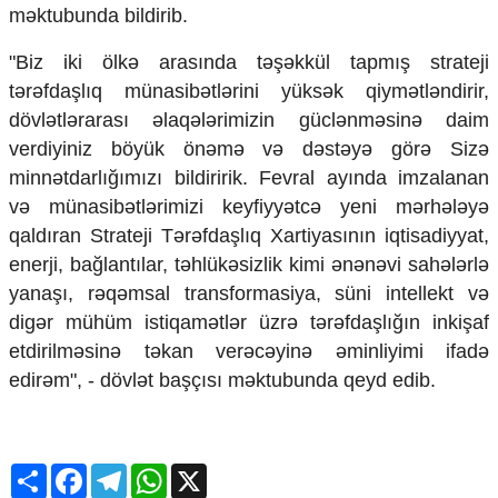
Mədəniyyətimizin Zəfəri
məktubunda bildirib.
Zəfər Diasporu
"Biz iki ölkə arasında təşəkkül tapmış strateji
Səhiyyə
Ailə və uşaq
tərəfdaşlıq münasibətlərini yüksək qiymətləndirir,
Turizm
dövlətlərarası əlaqələrimizin güclənməsinə daim
verdiyiniz böyük önəmə və dəstəyə görə Sizə
İqtisadiyyat
minnətdarlığımızı bildiririk. Fevral ayında imzalanan
İqtisadi xəbərlər
və münasibətlərimizi keyfiyyətcə yeni mərhələyə
Energetika
qaldıran Strateji Tərəfdaşlıq Xartiyasının iqtisadiyyat,
Neft-qaz
enerji, bağlantılar, təhlükəsizlik kimi ənənəvi sahələrlə
Əmək və sosial siyasət
Kənd təsərrüfatı
yanaşı, rəqəmsal transformasiya, süni intellekt və
Hərbi sənaye
digər mühüm istiqamətlər üzrə tərəfdaşlığın inkişaf
Telekommunikasiya və nəqliyyat
etdirilməsinə təkan verəcəyinə əminliyimi ifadə
COP29
edirəm", - dövlət başçısı məktubunda qeyd edib.
Cəmiyyət
Crossmedia.az - 1 yaş
Share
Facebook
Telegram
WhatsApp
X
Siyasət
Məhkəmə və hüquq