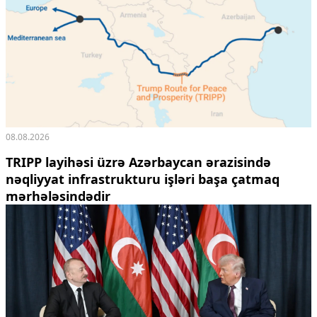
08.08.2026
TRIPP layihəsi üzrə Azərbaycan ərazisində
nəqliyyat infrastrukturu işləri başa çatmaq
mərhələsindədir