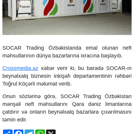
Çarpaz baxış
Təhlil
Siyasi
Geosiyasi
İqtisadi
Sosioloji
SOCAR Trading Özbəkistanda emal olunan neft
Araşdırma
məhsullarının dünya bazarlarına ixracına başlayıb.
Multimedia
Crossmedia.az
xəbər verir ki, bu barədə SOCAR-ın
Foto
beynəlxalq biznesin inkişafı departamentinin rəhbəri
Video
İnfoqrafika
Toğrul Köçərli məlumat verib.
Podcast
Onun sözlərinə görə, SOCAR Trading Özbəkistan
Humanitar
mənşəli neft məhsullarını Qara dəniz limanlarına
Elm və təhsil
çatdırır və onların beynəlxalq bazarlara çıxarılmasını
Mədəniyyət
təmin edir.
Diaspor
Yüksəliş hekayəsi
Share
Facebook
Telegram
WhatsApp
X