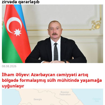
zirvədə qərarlaşıb
08.08.2026
İlham Əliyev: Azərbaycan cəmiyyəti artıq
bölgədə formalaşmış sülh mühitində yaşamağa
uyğunlaşır