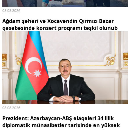
Ekologiya
08.08.2026
Zəfər - 5
Gənclər və İdman
Ağdam şəhəri və Xocavəndin Qırmızı Bazar
Media və QHT
qəsəbəsində konsert proqramı təşkil olunub
Hadisə
Sağlamlıq
Sosium
Mənəvi dəyərlər
Texnologiya
Mətbuat-150
Əlaqə
Missiyamız
08.08.2026
Prezident: Azərbaycan-ABŞ əlaqələri 34 illik
diplomatik münasibətlər tarixində ən yüksək