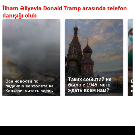
İlham Əliyevlə Donald Tramp arasında telefon
danışığı olub
Таких событий не
Все новости по
В
было с 1945: чего
падению вертолета на
а
ждать всем нам?
Кавказе: читать здесь
п