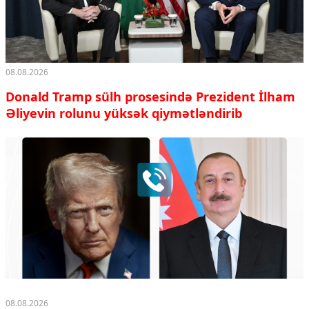
08.08.2026
Donald Tramp sülh prosesində Prezident İlham
Əliyevin rolunu yüksək qiymətləndirib
08.08.2026