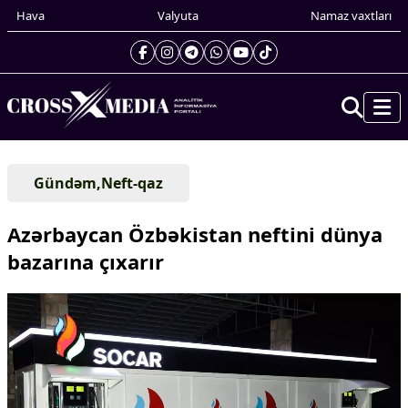
Hava
Valyuta
Namaz vaxtları
Prezidentin gündəliyi
Gündəm,Neft-qaz
Gündəm
Dünya
Azərbaycan Özbəkistan neftini dünya
Xarici xəbərlər
bazarına çıxarır
Cənubi Qafqaz
Türk Dünyası
Yaxın Şərq
Avropa
Amerika
Asiya
Afrika