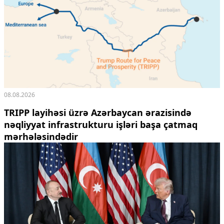
08.08.2026
TRIPP layihəsi üzrə Azərbaycan ərazisində
nəqliyyat infrastrukturu işləri başa çatmaq
mərhələsindədir