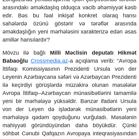
Mədəniyyətimizin Zəfəri
arasındakı əməkdaşlıq olduqca vacib əhəmiyyət kəsb
Zəfər Diasporu
edir. Bəs bu fəal inkişaf konkret olaraq hansı
Səhiyyə
sahələrdə özünü göstərir və tərəflər arasında
Ailə və uşaq
Turizm
əməkdaşlığın yeni mərhələsini xarakterizə edən əsas
amillər hansılardır?
İqtisadiyyat
Mövzu ilə bağlı
Milli Məclisin deputatı Hikmət
İqtisadi xəbərlər
Babaoğlu
Crossmedia.az
-a açıqlama verib:
“Avropa
Energetika
Neft-qaz
İttifaqı Komissiyasının Prezidenti Ursula von der
Əmək və sosial siyasət
Leyenin Azərbaycana səfəri və Azərbaycan Prezidenti
Kənd təsərrüfatı
ilə keçirdiyi görüşlərdə müzakirə olunan məsələlər
Hərbi sənaye
Avropa İttifaqı–Azərbaycan münasibətlərini tamamilə
Telekommunikasiya və nəqliyyat
yeni bir mərhələyə yüksəldir. Bənzər ifadəni Ursula
COP29
von der Leyen də işlədərək münasibətlərin yeni
Cəmiyyət
mərhələyə qədəm qoyduğunu vurğuladı. Məsələnin
Crossmedia.az - 1 yaş
mahiyyəti göründüyündən daha böyükdür. Çünki
Siyasət
söhbət Cənubi Qafqazın Avropaya inteqrasiyasından
Məhkəmə və hüquq