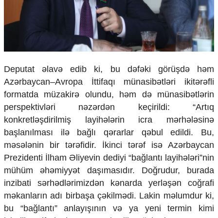
Deputat əlavə edib ki, bu dəfəki görüşdə həm
Azərbaycan–Avropa İttifaqı münasibətləri ikitərəfli
formatda müzakirə olundu, həm də münasibətlərin
perspektivləri nəzərdən keçirildi: “Artıq
konkretləşdirilmiş layihələrin icra mərhələsinə
başlanılması ilə bağlı qərarlar qəbul edildi. Bu,
məsələnin bir tərəfidir. İkinci tərəf isə Azərbaycan
Prezidenti İlham Əliyevin dediyi “bağlantı layihələri”nin
mühüm əhəmiyyət daşımasıdır. Doğrudur, burada
inzibati sərhədlərimizdən kənarda yerləşən coğrafi
məkanların adı birbaşa çəkilmədi. Lakin məlumdur ki,
bu “bağlantı” anlayışının və ya yeni termin kimi