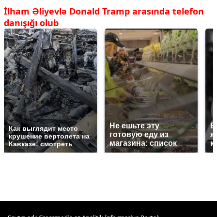
İlham Əliyevlə Donald Tramp arasında telefon
danışığı olub
Не ешьте эту
В
Как выглядит место
готовую еду из
ж
крушение вертолета на
магазина: список
к
Кавказе: смотреть