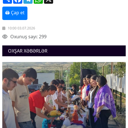
🖨 Çap et
10:00 03.07.2026
Oxunuş sayı: 299
OXŞAR XƏBƏRLƏR