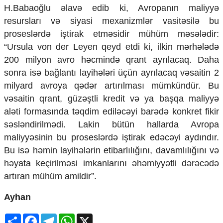
H.Babaoğlu əlavə edib ki, Avropanın maliyyə
resursları və siyasi mexanizmlər vasitəsilə bu
proseslərdə iştirak etməsidir mühüm məsələdir:
“Ursula von der Leyen qeyd etdi ki, ilkin mərhələdə
200 milyon avro həcmində qrant ayrılacaq. Daha
sonra isə bağlantı layihələri üçün ayrılacaq vəsaitin 2
milyard avroya qədər artırılması mümkündür. Bu
vəsaitin qrant, güzəştli kredit və ya başqa maliyyə
aləti formasında təqdim ediləcəyi barədə konkret fikir
səsləndirilmədi. Lakin bütün hallarda Avropa
maliyyəsinin bu proseslərdə iştirak edəcəyi aydındır.
Bu isə həmin layihələrin etibarlılığını, davamlılığını və
həyata keçirilməsi imkanlarını əhəmiyyətli dərəcədə
artıran mühüm amildir”.
Ayhan
Share
Facebook
Telegram
WhatsApp
X