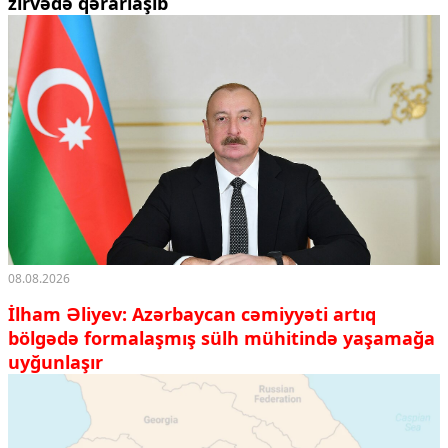
zirvədə qərarlaşıb
08.08.2026
İlham Əliyev: Azərbaycan cəmiyyəti artıq
bölgədə formalaşmış sülh mühitində yaşamağa
uyğunlaşır