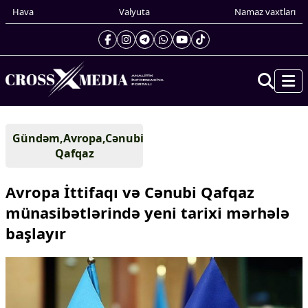
Hava
Valyuta
Namaz vaxtları
Prezidentin gündəliyi
Gündəm,Avropa,Cənubi
Gündəm
Qafqaz
Dünya
Xarici xəbərlər
Avropa İttifaqı və Cənubi Qafqaz
Cənubi Qafqaz
münasibətlərində yeni tarixi mərhələ
Türk Dünyası
başlayır
Yaxın Şərq
Avropa
Amerika
Asiya
Afrika