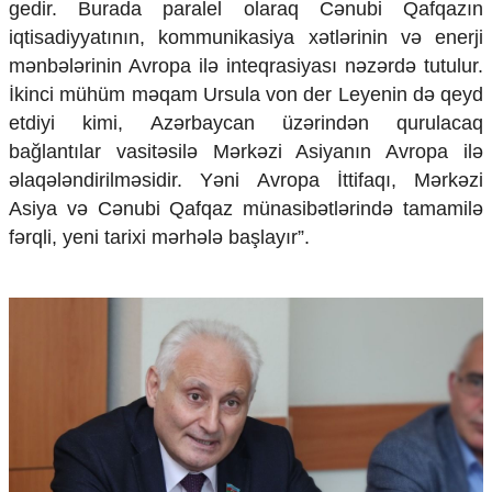
gedir. Burada paralel olaraq Cənubi Qafqazın
Ekologiya
iqtisadiyyatının, kommunikasiya xətlərinin və enerji
Zəfər - 5
mənbələrinin Avropa ilə inteqrasiyası nəzərdə tutulur.
Gənclər və İdman
İkinci mühüm məqam Ursula von der Leyenin də qeyd
Media və QHT
Hadisə
etdiyi kimi, Azərbaycan üzərindən qurulacaq
Sağlamlıq
bağlantılar vasitəsilə Mərkəzi Asiyanın Avropa ilə
Sosium
əlaqələndirilməsidir. Yəni Avropa İttifaqı, Mərkəzi
Mənəvi dəyərlər
Asiya və Cənubi Qafqaz münasibətlərində tamamilə
Texnologiya
fərqli, yeni tarixi mərhələ başlayır”.
Mətbuat-150
Əlaqə
Missiyamız