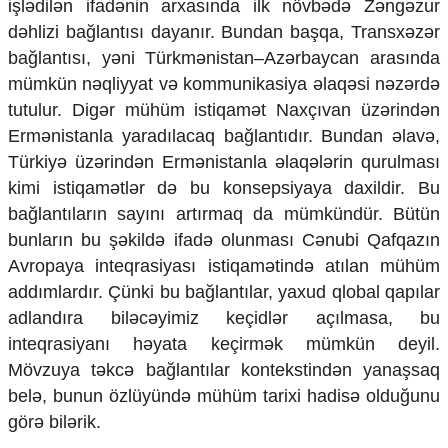
işlədilən ifadənin arxasında ilk növbədə Zəngəzur
dəhlizi bağlantısı dayanır. Bundan başqa, Transxəzər
bağlantısı, yəni Türkmənistan–Azərbaycan arasında
mümkün nəqliyyat və kommunikasiya əlaqəsi nəzərdə
tutulur. Digər mühüm istiqamət Naxçıvan üzərindən
Ermənistanla yaradılacaq bağlantıdır. Bundan əlavə,
Türkiyə üzərindən Ermənistanla əlaqələrin qurulması
kimi istiqamətlər də bu konsepsiyaya daxildir. Bu
bağlantıların sayını artırmaq da mümkündür. Bütün
bunların bu şəkildə ifadə olunması Cənubi Qafqazın
Avropaya inteqrasiyası istiqamətində atılan mühüm
addımlardır. Çünki bu bağlantılar, yaxud qlobal qapılar
adlandıra biləcəyimiz keçidlər açılmasa, bu
inteqrasiyanı həyata keçirmək mümkün deyil.
Mövzuya təkcə bağlantılar kontekstindən yanaşsaq
belə, bunun özlüyündə mühüm tarixi hadisə olduğunu
görə bilərik.