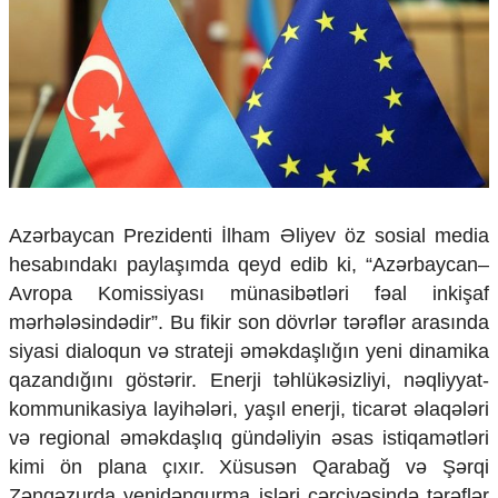
Çarpaz baxış
Təhlil
Siyasi
Geosiyasi
İqtisadi
Sosioloji
Araşdırma
Multimedia
Azərbaycan Prezidenti İlham Əliyev öz sosial media
Foto
hesabındakı paylaşımda qeyd edib ki, “Azərbaycan–
Video
Avropa Komissiyası münasibətləri fəal inkişaf
İnfoqrafika
mərhələsindədir”. Bu fikir son dövrlər tərəflər arasında
Podcast
siyasi dialoqun və strateji əməkdaşlığın yeni dinamika
Humanitar
qazandığını göstərir. Enerji təhlükəsizliyi, nəqliyyat-
kommunikasiya layihələri, yaşıl enerji, ticarət əlaqələri
Elm və təhsil
və regional əməkdaşlıq gündəliyin əsas istiqamətləri
Mədəniyyət
Diaspor
kimi ön plana çıxır. Xüsusən Qarabağ və Şərqi
Yüksəliş hekayəsi
Zəngəzurda yenidənqurma işləri çərçivəsində tərəflər