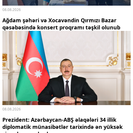
08.08.2026
Ağdam şəhəri və Xocavəndin Qırmızı Bazar
qəsəbəsində konsert proqramı təşkil olunub
08.08.2026
Prezident: Azərbaycan-ABŞ əlaqələri 34 illik
diplomatik münasibətlər tarixində ən yüksək