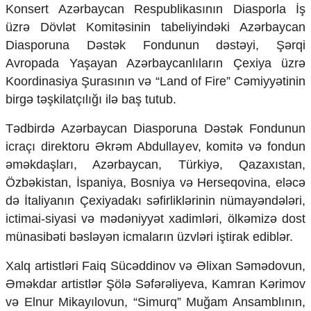
Mədəniyyətimizin Zəfəri
Konsert Azərbaycan Respublikasının Diasporla İş
Zəfər Diasporu
üzrə Dövlət Komitəsinin tabeliyindəki Azərbaycan
Səhiyyə
Diasporuna Dəstək Fondunun dəstəyi, Şərqi
Ailə və uşaq
Avropada Yaşayan Azərbaycanlıların Çexiya üzrə
Turizm
Koordinasiya Şurasının və “Land of Fire” Cəmiyyətinin
İqtisadiyyat
birgə təşkilatçılığı ilə baş tutub.
İqtisadi xəbərlər
Tədbirdə Azərbaycan Diasporuna Dəstək Fondunun
Energetika
icraçı direktoru Əkrəm Abdullayev, komitə və fondun
Neft-qaz
əməkdaşları, Azərbaycan, Türkiyə, Qazaxıstan,
Əmək və sosial siyasət
Kənd təsərrüfatı
Özbəkistan, İspaniya, Bosniya və Herseqovina, eləcə
Hərbi sənaye
də İtaliyanın Çexiyadakı səfirliklərinin nümayəndələri,
Telekommunikasiya və nəqliyyat
ictimai-siyasi və mədəniyyət xadimləri, ölkəmizə dost
COP29
münasibəti bəsləyən icmaların üzvləri iştirak ediblər.
Cəmiyyət
Xalq artistləri Faiq Sücəddinov və Əlixan Səmədovun,
Crossmedia.az - 1 yaş
Əməkdar artistlər Şölə Səfərəliyeva, Kamran Kərimov
Siyasət
və Elnur Mikayılovun, “Simurq” Muğam Ansamblının,
Məhkəmə və hüquq