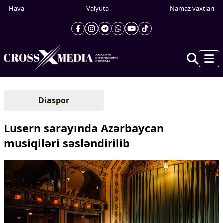
Hava
Valyuta
Namaz vaxtları
Prezidentin gündəliyi
Diaspor
Gündəm
Dünya
Lusern sarayında Azərbaycan
Xarici xəbərlər
musiqiləri səsləndirilib
Cənubi Qafqaz
Türk Dünyası
Yaxın Şərq
Avropa
Amerika
Asiya
Afrika