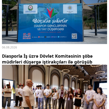
06.08.2026
Diasporla İş üzrə Dövlət Komitəsinin şöbə
müdirləri düşərgə iştirakçıları ilə görüşüb