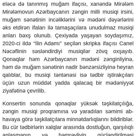
eləcə də tanınmış muğam ifaçısı, xanəndə Mirələm
Ekologiya
Mirələmovun Azərbaycanın zəngin milli musiqi irsini,
Zəfər - 5
Gənclər və İdman
muğam sənətinin incəliklərini və mədəni dəyərlərini
Media və QHT
əks etdirən ifaları ilə tamaşaçılara unudulmaz musiqi
Hadisə
anları bəxş olunub. Çexiyada yaşayan soydaşımız,
Sağlamlıq
2020-ci ildə “İlin Adamı” seçilən skripka ifaçısı Canel
Sosium
Nəcəflinin səsləndirdiyi musiqilər zövq oxşayıb.
Mənəvi dəyərlər
Qonaqlar həm Azərbaycanın mədəni zənginliyinə,
Texnologiya
Mətbuat-150
həm də muğam sənətinin nadir bənzərsizliyinə heyran
qalıblar, bu musiqi təntənəsi isə tədbir iştirakçıları
Əlaqə
üçün uzun müddət yadda qalacaq bir mədəniyyət
Missiyamız
ziyafətinə çevrilib.
Konsertin sonunda qonaqlar yüksək təşkilatçılığa,
zəngin musiqi proqramına və yaradılan səmimi ab-
havaya görə təşkilatçılara minnətdarlıqlarını bildiriblər.
Bu cür tədbirlərin xalqlar arasında dostluğun, qarşılıqlı
anlaşmanın və həmrəyliyin gücləndirilməsi