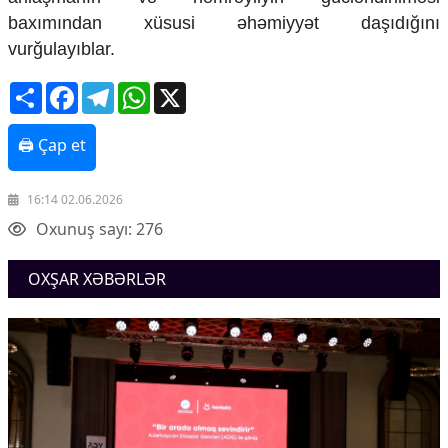
baxımından xüsusi əhəmiyyət daşıdığını
vurğulayıblar.
Share
Facebook
Telegram
WhatsApp
X
🖨 Çap et
16:14 02.06.2026
Oxunuş sayı: 276
OXŞAR XƏBƏRLƏR