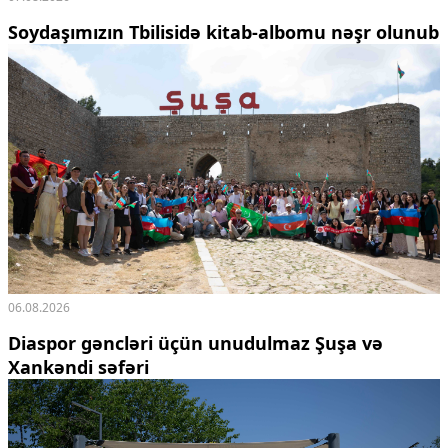
Soydaşımızın Tbilisidə kitab-albomu nəşr olunub
06.08.2026
Diaspor gəncləri üçün unudulmaz Şuşa və
Xankəndi səfəri