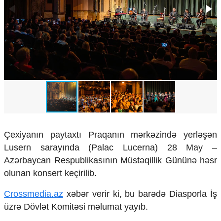
Çarpaz baxış
Təhlil
Siyasi
Geosiyasi
İqtisadi
Sosioloji
Araşdırma
Multimedia
Foto
Video
Çexiyanın paytaxtı Praqanın mərkəzində yerləşən
İnfoqrafika
Podcast
Lusern sarayında (Palac Lucerna) 28 May –
Azərbaycan Respublikasının Müstəqillik Gününə həsr
Humanitar
olunan konsert keçirilib.
Elm və təhsil
Crossmedia.az
xəbər verir ki, bu barədə Diasporla İş
Mədəniyyət
Diaspor
üzrə Dövlət Komitəsi məlumat yayıb.
Yüksəliş hekayəsi