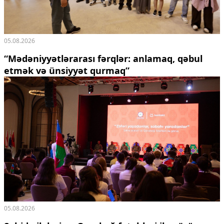
05.08.2026
“Mədəniyyətlərarası fərqlər: anlamaq, qəbul
etmək və ünsiyyət qurmaq”
05.08.2026