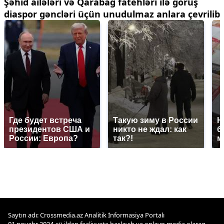
Şəhid ailələri və Qarabağ fatehləri ilə görüş
diaspor gəncləri üçün unudulmaz anlara çevrilib
Где будет встреча
Такую зиму в России
Н
президентов США и
никто не ждал: как
б
России: Европа?
так?!
м
Saytın adı: Crossmedia.az Analitik İnformasiya Portalı