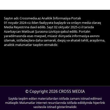
Saytın adı: Crossmedia.az Analitik İnformasiya Portalı
01 noyabr 2024-cü ildən fəaliyyətə başlayıb və onlayn media olaraq
Media Reyestrinə daxil edilib. Sayt 02 oktyabr 2025-ci il tarixdə
Azərbaycan Mətbuat Şurasına üzvlüyə qəbul edilib. Portalın
yaradılmasında əsas məqsəd, müasir dünyada informasiya axınını
izləmək, istifadəçilərə daha səmərəli, dəqiq və əhatəli təhlil, araşdırma,
analitik məlumatlar təqdim etməkdir.
© Copyright 2026 CROSS MEDIA
Saytda təqdim edilən materiallardan istifadə zamanı istinad edilməsi
mütləqdir. Məlumatlar internet resurslarında istifadə edildiyində hiperlink
vasitəsilə istinad göstərilməlidir.