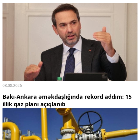
Ekologiya
Zəfər - 5
Gənclər və İdman
Media və QHT
Hadisə
Sağlamlıq
Sosium
Mənəvi dəyərlər
Texnologiya
Mətbuat-150
Əlaqə
08.08.2026
Missiyamız
Bakı-Ankara əməkdaşlığında rekord addım: 15
illik qaz planı açıqlanıb