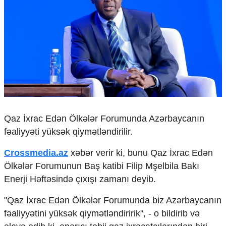
Çarpaz baxış
Təhlil
Siyasi
Geosiyasi
İqtisadi
Sosioloji
Araşdırma
Multimedia
Foto
Qaz İxrac Edən Ölkələr Forumunda Azərbaycanın
Video
fəaliyyəti yüksək qiymətləndirilir.
İnfoqrafika
Podcast
Crossmedia.az
xəbər verir ki, bunu Qaz İxrac Edən
Ölkələr Forumunun Baş katibi Filip Mşelbila Bakı
Humanitar
Enerji Həftəsində çıxışı zamanı deyib.
Elm və təhsil
Mədəniyyət
"Qaz İxrac Edən Ölkələr Forumunda biz Azərbaycanın
Diaspor
fəaliyyətini yüksək qiymətləndiririk", - o bildirib və
Yüksəliş hekayəsi