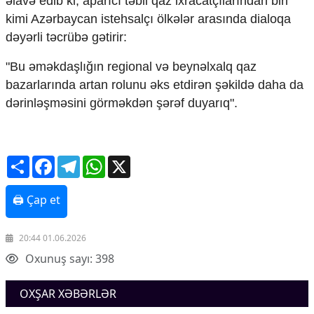
əlavə edib ki, aparıcı təbii qaz ixracatçılarından biri
Mədəniyyətimizin Zəfəri
kimi Azərbaycan istehsalçı ölkələr arasında dialoqa
Zəfər Diasporu
dəyərli təcrübə gətirir:
Səhiyyə
Ailə və uşaq
"Bu əməkdaşlığın regional və beynəlxalq qaz
Turizm
bazarlarında artan rolunu əks etdirən şəkildə daha da
İqtisadiyyat
dərinləşməsini görməkdən şərəf duyarıq".
İqtisadi xəbərlər
Energetika
Neft-qaz
Share
Facebook
Telegram
WhatsApp
X
Əmək və sosial siyasət
Kənd təsərrüfatı
🖨 Çap et
Hərbi sənaye
Telekommunikasiya və nəqliyyat
COP29
20:44 01.06.2026
Cəmiyyət
Oxunuş sayı: 398
Crossmedia.az - 1 yaş
OXŞAR XƏBƏRLƏR
Siyasət
Məhkəmə və hüquq