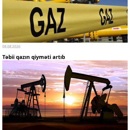
08.08.2026
Təbii qazın qiyməti artıb