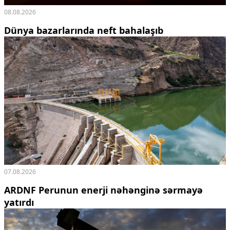
08.08.2026
Dünya bazarlarında neft bahalaşıb
07.08.2026
ARDNF Perunun enerji nəhənginə sərmayə
yatırdı