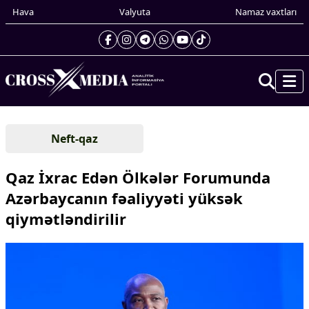
Hava
Valyuta
Namaz vaxtları
Prezidentin gündəliyi
Neft-qaz
Gündəm
Dünya
Qaz İxrac Edən Ölkələr Forumunda
Xarici xəbərlər
Azərbaycanın fəaliyyəti yüksək
Cənubi Qafqaz
qiymətləndirilir
Türk Dünyası
Yaxın Şərq
Avropa
Amerika
Asiya
Afrika