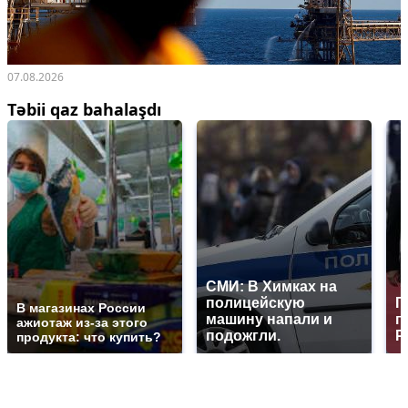
07.08.2026
Təbii qaz bahalaşdı
СМИ: В Химках на
полицейскую
Г
В магазинах России
машину напали и
п
ажиотаж из-за этого
подожгли.
Р
продукта: что купить?