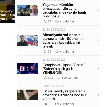
Yaşamaq mümkün
СМИ: В Химках на
olmayacaq: Ukraynalı
полицейскую
Где буд
газинах России
deputatın moskva ilə bağlı
машину напали и
презид
таж из-за этого
proqnozu
подожгли.
России:
укта: что купить?
77
Xarici xəbərlər
23:20 05.08.2026
Almaniyada sui-qəsdin
qarşısı alındı - Şübhəlilər
aylarla şirkət rəhbərini
izləyib
66
Xarici xəbərlər
23:13 05.08.2026
Çempionlar Liqası: "Orxus"
"Sabah"a qalib gəlib -
YENİLƏNİB
103
Gənclər və İdman
23:12 05.08.2026
İtin sizi sevdiyini göstərən 7
davranış: Bəzilərinə heç fikir
vermirik
65
Xarici xəbərlər