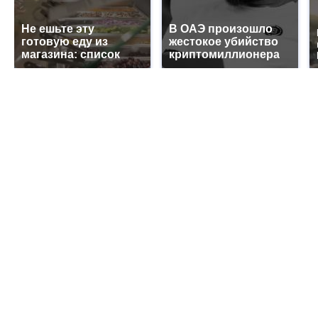
Не ешьте эту
В ОАЭ произошло
готовую еду из
жестокое убийство
магазина: список
криптомиллионера