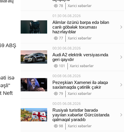
alaraq
78
Xarici xəbərlər
01:30 06.08.2026
Alimlər özünü bərpa edə bilən
canlı göbələk toxuması
hazırlayıblar
77
Xarici xəbərlər
,69 ABŞ
00:30 06.08.2026
Audi A2 elektrik versiyasında
geri qayıdır
101
Xarici xəbərlər
00:08 06.08.2026
əti isə
Pezeşkian Xamenei ilə əlaqə
əşli"
saxlamaqda çətinlik çəkir
t Neft
79
Xarici xəbərlər
00:05 06.08.2026
Rusiyalı turistlər barədə
yayılan xəbərlər Gürcüstanda
qalmaqal yaradıb
98
Xarici xəbərlər