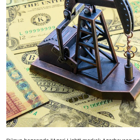
Dövlət mülkiyyəti
Siyasi
vəsaitlərin verilm
Geosiyasi
İqtisadi
Sosioloji
Araşdırma
Multimedia
Foto
Video
İnfoqrafika
Podcast
Humanitar
Elm və təhsil
Mədəniyyət
Diaspor
Yüksəliş hekayəsi
Mədəniyyətimizin Zəfəri
Zəfər Diasporu
Səhiyyə
Ailə və uşaq
Turizm