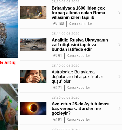
23:50 05.08.2026
Britaniyada 1600 ildən çox
torpaq altında qalan Roma
villasının izləri tapılıb
108
Xarici xəbərlər
23:44 05.08.2026
Analitik: Rusiya Ukraynanın
zəif nöqtəsini tapıb və
bundan istifadə edir
91
Xarici xəbərlər
G artıq
23:40 05.08.2026
Astroloqlar: Bu aylarda
doğulanlar daha çox “səhər
quşu” olur
71
Xarici xəbərlər
23:36 05.08.2026
Avqustun 28-də Ay tutulması
baş verəcək: Bürcləri nə
gözləyir?
91
Xarici xəbərlər
23:28 05.08.2026