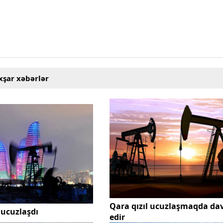
xşar xəbərlər
Qara qızıl ucuzlaşmaqda d
 ucuzlaşdı
edir