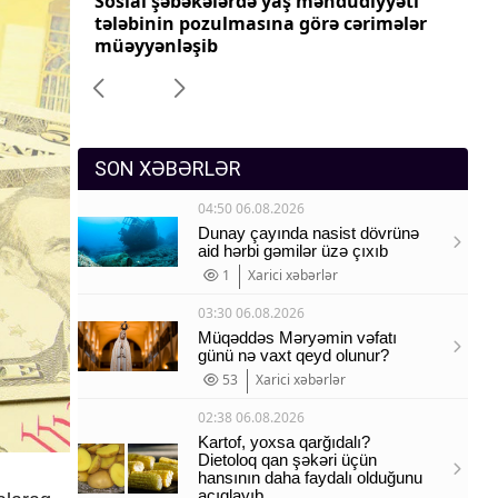
yyəti
Tez xarab olan mallar üçün gömrük
Pr
Sosium
imələr
rəsmiləşdirilməsi sadələşdiriləcək
dəy
Mənəvi dəyərlər
Texnologiya
Mətbuat-150
SON XƏBƏRLƏR
04:50 06.08.2026
Dunay çayında nasist dövrünə
aid hərbi gəmilər üzə çıxıb
1
Xarici xəbərlər
03:30 06.08.2026
Müqəddəs Məryəmin vəfatı
günü nə vaxt qeyd olunur?
53
Xarici xəbərlər
02:38 06.08.2026
Kartof, yoxsa qarğıdalı?
Dietoloq qan şəkəri üçün
hansının daha faydalı olduğunu
açıqlayıb