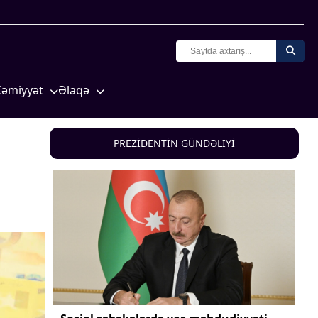
Cəmiyyət
Əlaqə
Crossmedia.az - 1 yaş
Missiyamız
Siyasət
PREZİDENTİN GÜNDƏLİYİ
Məhkəmə və hüquq
yasət
Ekologiya
Zəfər - 5
Gənclər və İdman
a və
Media və QHT
Hadisə
Sağlamlıq