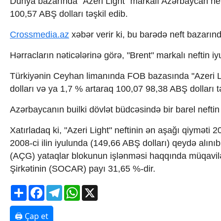
Dünya bazarında "Azeri Light" markalı Azərbaycan neft
İqtisadiyyat
İqtisadi xəbərlər
100,57 ABŞ dolları təşkil edib.
Energetika
Crossmedia.az
xəbər verir ki, bu barədə neft bazarı
Neft-qaz
Əmək və sosial siyasət
Hərracların nəticələrinə görə, "Brent" markalı neftin iy
Kənd təsərrüfatı
Hərbi sənaye
Türkiyənin Ceyhan limanında FOB bazasında "Azeri Lig
Telekommunikasiya və nəqliyyat
dolları və ya 1,7 % artaraq 100,07 98,38 ABŞ dolları tə
COP29
Cəmiyyət
Azərbaycanın builki dövlət büdcəsində bir barel nefti
Crossmedia.az - 1 yaş
Siyasət
Xatırladaq ki, "Azeri Light" neftinin ən aşağı qiyməti 
Məhkəmə və hüquq
2008-ci ilin iyulunda (149,66 ABŞ dolları) qeydə alın
Ekologiya
Zəfər - 5
(AÇG) yataqlar blokunun işlənməsi haqqında müqavilə 
Gənclər və İdman
Şirkətinin (SOCAR) payı 31,65 %-dir.
Media və QHT
Hadisə
Share
Facebook
Telegram
WhatsApp
X
Sağlamlıq
Sosium
🖨 Çap et
Mənəvi dəyərlər