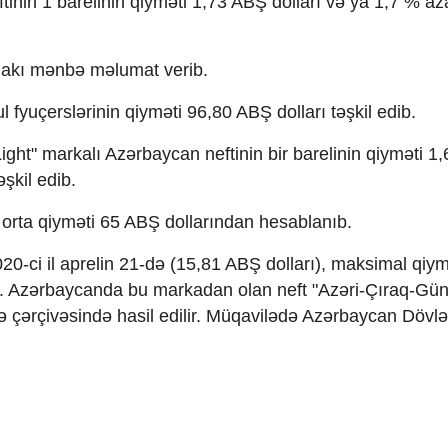
inin 1 barelinin qiyməti 1,73 ABŞ dolları və ya 1,7 % az
ndakı mənbə məlumat verib.
ul fyuçerslərinin qiyməti 96,80 ABŞ dolları təşkil edib.
ht" markalı Azərbaycan neftinin bir barelinin qiyməti 1
şkil edib.
n orta qiyməti 65 ABŞ dollarından hesablanıb.
2020-ci il aprelin 21-də (15,81 ABŞ dolları), maksimal qiym
ıb. Azərbaycanda bu markadan olan neft "Azəri-Çıraq-Gün
çərçivəsində hasil edilir. Müqavilədə Azərbaycan Dövlə