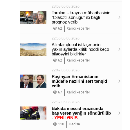
23:03 05.08.2026
Taroloq Ukrayna müharibəsinin
“fəlakətli sonluğu” ilə bağlı
proqnoz verib
62
Xarici xəbərlər
22:55 05.08.2026
Alimlər qlobal istiləşmənin
yaxın aylarda kritik həddi keçə
biləcəyini bildirirlər
62
Xarici xəbərlər
22:47 05.08.2026
Paşinyan Ermənistanın
müdafiə nazirini sərt tənqid
edib
67
Xarici xəbərlər
22:37 05.08.2026
Bakıda məscid ərazisində
baş verən yanğın söndürülüb
-
YENİLƏNİB
110
Hadisə