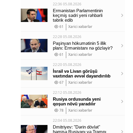
22:36 05.08.2026
Ermənistan Parlamentinin
keçmiş sədri yeni rəhbərli
təbrik edib
61
Xarici xəbərlər
22:28 05.08.2026
Paşinyan hökumətinin 5 illik
planı: Ermənistanı nə gözləyir?
61
Xarici xəbərlər
22:20 05.08.2026
İsrail və Livan görüşü
vaxtından əvvəl dayandırılıb
67
Xarici xəbərlər
22:12 05.08.2026
Rusiya ordusunda yeni
qoşun növü yaradılır
78
Xarici xəbərlər
22:04 05.08.2026
Dmitriyev: "Dərin dövlət"
həmişə Rusiyanı və Trampı