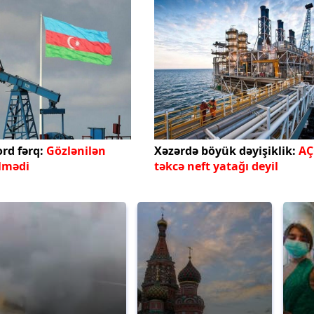
rd fərq:
Gözlənilən
Xəzərdə böyük dəyişiklik:
AÇ
lmədi
təkcə neft yatağı deyil