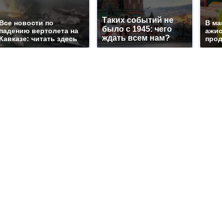
Таких событий не
Все новости по
В ма
было с 1945: чего
падению вертолета на
ажио
ждать всем нам?
Кавказе: читать здесь
прод