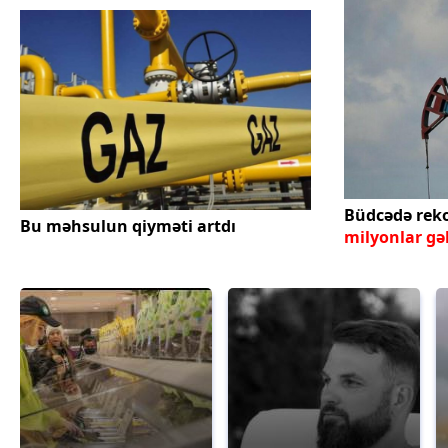
Büdcədə reko
Bu məhsulun qiyməti artdı
milyonlar gə