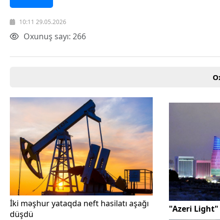
Texnologiya
Mətbuat-150
10:11 29.05.2026
Əlaqə
Oxunuş sayı: 266
Missiyamız
O
İki məşhur yataqda neft hasilatı aşağı
"Azeri Light"
düşdü