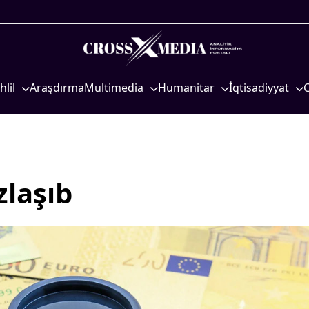
hlil
Araşdırma
Multimedia
Humanitar
İqtisadiyyat
iyasi
Foto
Elm və təhsil
İqtisadi xəbərlər
eosiyasi
Video
Mədəniyyət
Energetika
qtisadi
İnfoqrafika
Diaspor
Neft-qaz
osioloji
Podcast
Yüksəliş hekayəsi
Əmək və sosial si
zlaşıb
Mədəniyyətimizin Zəfəri
Kənd təsərrüfatı
Zəfər Diasporu
Hərbi sənaye
Səhiyyə
Telekommunikasiy
nəqliyyat
Ailə və uşaq
COP29
Turizm