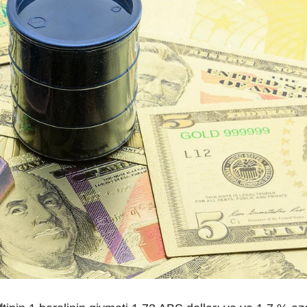
ndə olan əsas
Sosial şəbəkələrdə yaş məhdudi
əsi qaydası dəyişib
tələbinin pozulmasına görə cər
müəyyənləşib