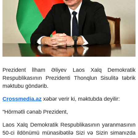
Çarpaz baxış
Təhlil
Siyasi
Geosiyasi
İqtisadi
Sosioloji
Araşdırma
Multimedia
Prezident
İlham Əliyev Laos Xalq Demokratik
Foto
Respublikasının Prezidenti Thonqlun Sisulit
ə təbrik
Video
İnfoqrafika
məktubu g
önd
ərib.
Podcast
Crossmedia.az
xəbər verir ki, məktubda deyilir:
Humanitar
"H
örm
ətli cənab Prezident,
Elm və təhsil
Mədəniyyət
Laos Xalq Demokratik Respublikas
ının yaranmasının
Diaspor
50-ci ild
önümü münasib
ətilə Sizi və Sizin siman
ızda
Yüksəliş hekayəsi