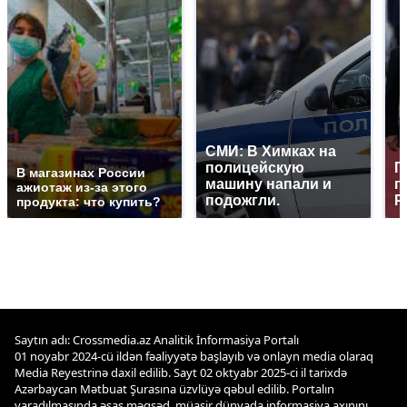
СМИ: В Химках на
полицейскую
Г
В магазинах России
машину напали и
п
ажиотаж из-за этого
подожгли.
Р
продукта: что купить?
Saytın adı: Crossmedia.az Analitik İnformasiya Portalı
01 noyabr 2024-cü ildən fəaliyyətə başlayıb və onlayn media olaraq
Media Reyestrinə daxil edilib. Sayt 02 oktyabr 2025-ci il tarixdə
Azərbaycan Mətbuat Şurasına üzvlüyə qəbul edilib. Portalın
yaradılmasında əsas məqsəd, müasir dünyada informasiya axınını