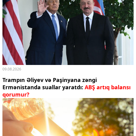
09.08.2026
Trampın Əliyev və Paşinyana zəngi
Ermənistanda suallar yaratdı:
ABŞ artıq balansı
qorumur?