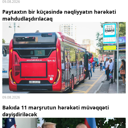
09.08.2026
Paytaxtın bir küçəsində nəqliyyatın hərəkəti
məhdudlaşdırılacaq
09.08.2026
Bakıda 11 marşrutun hərəkəti müvəqqəti
dəyişdiriləcək