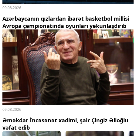
09.08.2026
Azərbaycanın qızlardan ibarət basketbol millisi
Avropa çempionatında oyunları yekunlaşdırıb
09.08.2026
Əməkdar İncəsənət xadimi, şair Çingiz Əlioğlu
vəfat edib