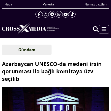
Hava
Valyuta
Namaz vaxtları
Prezidentin gündəliyi
Gündəm
Gündəm
Dünya
Azərbaycan UNESCO-da mədəni irsin
Xarici xəbərlər
qorunması ilə bağlı komitəyə üzv
Cənubi Qafqaz
seçilib
Türk Dünyası
Yaxın Şərq
Avropa
Amerika
Asiya
Afrika