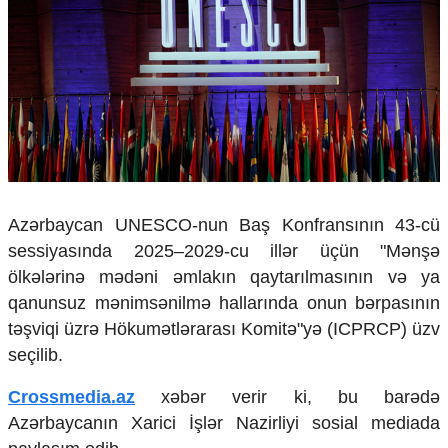
Çarpaz baxış
Təhlil
Siyasi
Geosiyasi
İqtisadi
Sosioloji
Araşdırma
Multimedia
Azərbaycan UNESCO-nun Baş Konfransının 43-cü
Foto
sessiyasında 2025–2029-cu illər üçün "Mənşə
Video
İnfoqrafika
ölkələrinə mədəni əmlakın qaytarılmasının və ya
Podcast
qanunsuz mənimsənilmə hallarında onun bərpasının
təşviqi üzrə Hökumətlərarası Komitə"yə (ICPRCP) üzv
Humanitar
seçilib.
Elm və təhsil
Mədəniyyət
Crossmedia.az
xəbər verir ki, bu barədə
Diaspor
Azərbaycanın Xarici İşlər Nazirliyi sosial mediada
Yüksəliş hekayəsi