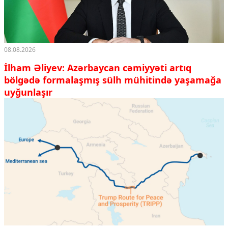
08.08.2026
İlham Əliyev: Azərbaycan cəmiyyəti artıq
bölgədə formalaşmış sülh mühitində yaşamağa
uyğunlaşır