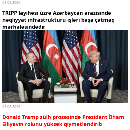
08.08.2026
TRIPP layihəsi üzrə Azərbaycan ərazisində
nəqliyyat infrastrukturu işləri başa çatmaq
mərhələsindədir
08.08.2026
Donald Tramp sülh prosesində Prezident İlham
Əliyevin rolunu yüksək qiymətləndirib