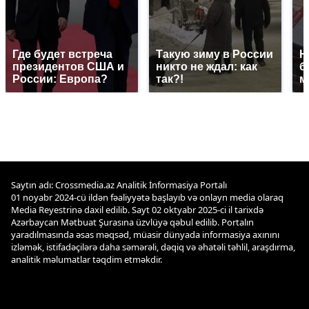
Где будет встреча
Такую зиму в России
Н
президентов США и
никто не ждал: как
б
России: Европа?
так?!
м
Saytın adı: Crossmedia.az Analitik İnformasiya Portalı
01 noyabr 2024-cü ildən fəaliyyətə başlayıb və onlayn media olaraq
Media Reyestrinə daxil edilib. Sayt 02 oktyabr 2025-ci il tarixdə
Azərbaycan Mətbuat Şurasına üzvlüyə qəbul edilib. Portalın
yaradılmasında əsas məqsəd, müasir dünyada informasiya axınını
izləmək, istifadəçilərə daha səmərəli, dəqiq və əhatəli təhlil, araşdırma,
analitik məlumatlar təqdim etməkdir.