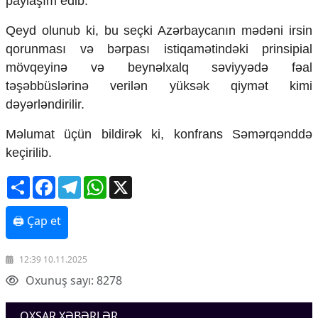
paylaşım edib.
Mədəniyyətimizin Zəfəri
Zəfər Diasporu
Qeyd olunub ki, bu seçki Azərbaycanın mədəni irsin
Səhiyyə
qorunması və bərpası istiqamətindəki prinsipial
Ailə və uşaq
mövqeyinə və beynəlxalq səviyyədə fəal
Turizm
təşəbbüslərinə verilən yüksək qiymət kimi
İqtisadiyyat
dəyərləndirilir.
İqtisadi xəbərlər
Məlumat üçün bildirək ki, konfrans Səmərqənddə
Energetika
keçirilib.
Neft-qaz
Əmək və sosial siyasət
Share
Facebook
Telegram
WhatsApp
X
Kənd təsərrüfatı
Hərbi sənaye
Telekommunikasiya və nəqliyyat
🖨 Çap et
COP29
Cəmiyyət
12:39 10.11.2025
Oxunuş sayı: 8278
Crossmedia.az - 1 yaş
Siyasət
OXŞAR XƏBƏRLƏR
Məhkəmə və hüquq