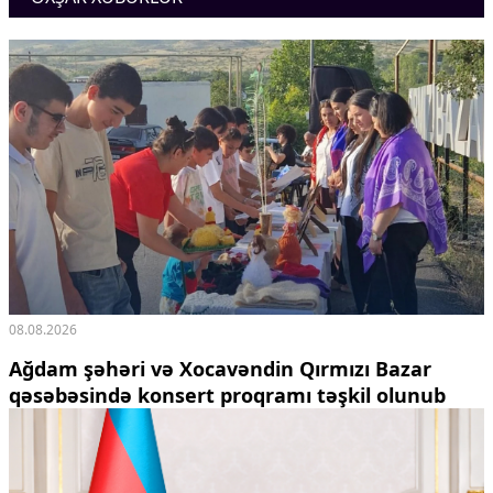
Ekologiya
Zəfər - 5
Gənclər və İdman
Media və QHT
Hadisə
Sağlamlıq
Sosium
Mənəvi dəyərlər
Texnologiya
Mətbuat-150
Əlaqə
Missiyamız
08.08.2026
Ağdam şəhəri və Xocavəndin Qırmızı Bazar
qəsəbəsində konsert proqramı təşkil olunub