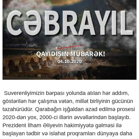
Çarpaz baxış
Təhlil
Siyasi
Geosiyasi
İqtisadi
Sosioloji
Araşdırma
Multimedia
Foto
Video
İnfoqrafika
Podcast
Suverenliyimizin bərpası yolunda atılan hər addım,
göstərilən hər çalışma vətən, millət birliyinin gücünün
Humanitar
təzahürüdür. Qarabağın işğaldan azad edilmə prosesi
Elm və təhsil
2020-dən yox, 2000-ci illərin əvvəllərindən başlayıb.
Mədəniyyət
Prezident İlham Əliyevin hakimiyyətə gəlməsi ilə
Diaspor
başlayan tədbir və islahat proqramları dünyaya daha
Yüksəliş hekayəsi