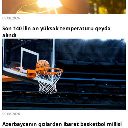
09.08.2026
Son 140 ilin ən yüksək temperaturu qeydə
alındı
09.08.2026
Azərbaycanın qızlardan ibarət basketbol millisi