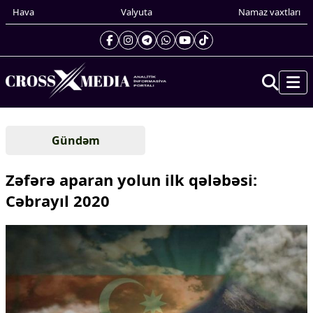
Hava
Valyuta
Namaz vaxtları
Prezidentin gündəliyi
Gündəm
Gündəm
Dünya
Zəfərə aparan yolun ilk qələbəsi:
Xarici xəbərlər
Cəbrayıl 2020
Cənubi Qafqaz
Türk Dünyası
Yaxın Şərq
Avropa
Amerika
Asiya
Afrika