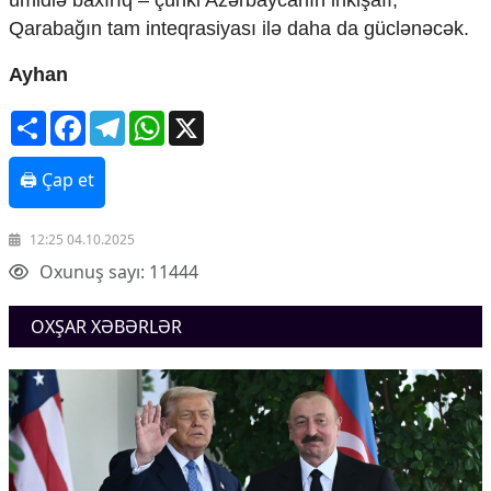
ümidlə baxırıq – çünki Azərbaycanın inkişafı,
Qarabağın tam inteqrasiyası ilə daha da güclənəcək.
Ayhan
Share
Facebook
Telegram
WhatsApp
X
🖨 Çap et
12:25 04.10.2025
Oxunuş sayı: 11444
OXŞAR XƏBƏRLƏR