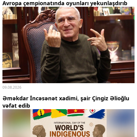
Avropa çempionatında oyunları yekunlaşdırıb
09.08.2026
Əməkdar İncəsənət xadimi, şair Çingiz Əlioğlu
vəfat edib