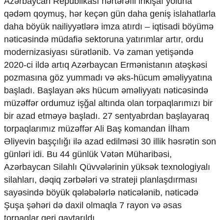
Azərbaycan Republikası hərtərəfli inkişaf yoluna
Ekologiya
qədəm qoymuş, hər keçən gün daha geniş islahatlarla
Zəfər - 5
daha böyük nailiyyətlərə imza atırdı – iqtisadi böyümə
Gənclər və İdman
nəticəsində müdafiə sektoruna yatırımlar artır, ordu
Media və QHT
modernizasiyası sürətlənib. Və zaman yetişəndə
Hadisə
Sağlamlıq
2020-ci ildə artıq Azərbaycan Ermənistanın atəşkəsi
Sosium
pozmasına göz yummadı və əks-hücum əməliyyatına
Mənəvi dəyərlər
başladı. Başlayan əks hücum əməliyyatı nəticəsində
Texnologiya
müzəffər ordumuz işğal altında olan torpaqlarımızı bir
Mətbuat-150
bir azad etməyə başladı. 27 sentyabrdan başlayaraq
Əlaqə
torpaqlarımız müzəffər Ali Baş komandan İlham
Əliyevin başçılığı ilə azad edilməsi 30 illik həsrətin son
Missiyamız
günləri idi. Bu 44 günlük Vətən Müharibəsi,
Azərbaycan Silahlı Qüvvələrinin yüksək texnologiyalı
silahları, dəqiq zərbələri və strateji planlaşdırması
sayəsində böyük qələbələrlə nəticələnib, nəticədə
Şuşa şəhəri də daxil olmaqla 7 rayon və əsas
torpaqlar geri qaytarıldı.