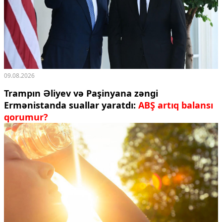
09.08.2026
Trampın Əliyev və Paşinyana zəngi
Ermənistanda suallar yaratdı:
ABŞ artıq balansı
qorumur?