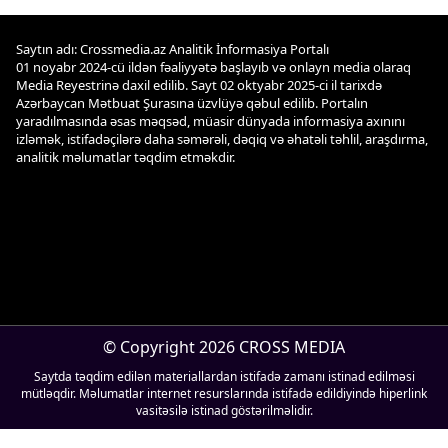
Saytın adı: Crossmedia.az Analitik İnformasiya Portalı
01 noyabr 2024-cü ildən fəaliyyətə başlayıb və onlayn media olaraq
Media Reyestrinə daxil edilib. Sayt 02 oktyabr 2025-ci il tarixdə
Azərbaycan Mətbuat Şurasına üzvlüyə qəbul edilib. Portalın
yaradılmasında əsas məqsəd, müasir dünyada informasiya axınını
izləmək, istifadəçilərə daha səmərəli, dəqiq və əhatəli təhlil, araşdırma,
analitik məlumatlar təqdim etməkdir.
© Copyright 2026 CROSS MEDIA
Saytda təqdim edilən materiallardan istifadə zamanı istinad edilməsi
mütləqdir. Məlumatlar internet resurslarında istifadə edildiyində hiperlink
vasitəsilə istinad göstərilməlidir.