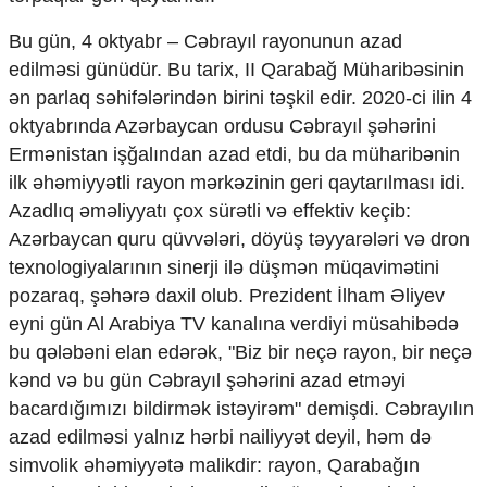
Bu gün, 4 oktyabr – Cəbrayıl rayonunun azad
edilməsi günüdür. Bu tarix, II Qarabağ Müharibəsinin
ən parlaq səhifələrindən birini təşkil edir. 2020-ci ilin 4
oktyabrında Azərbaycan ordusu Cəbrayıl şəhərini
Ermənistan işğalından azad etdi, bu da müharibənin
ilk əhəmiyyətli rayon mərkəzinin geri qaytarılması idi.
Azadlıq əməliyyatı çox sürətli və effektiv keçib:
Azərbaycan quru qüvvələri, döyüş təyyarələri və dron
texnologiyalarının sinerji ilə düşmən müqavimətini
pozaraq, şəhərə daxil olub. Prezident İlham Əliyev
eyni gün Al Arabiya TV kanalına verdiyi müsahibədə
bu qələbəni elan edərək, "Biz bir neçə rayon, bir neçə
kənd və bu gün Cəbrayıl şəhərini azad etməyi
bacardığımızı bildirmək istəyirəm" demişdi. Cəbrayılın
azad edilməsi yalnız hərbi nailiyyət deyil, həm də
simvolik əhəmiyyətə malikdir: rayon, Qarabağın