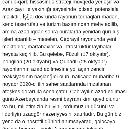
cənub-qərb hissəsində strateji mövqedə yerləşir və
Araz çayı ilə yaxınlığı sayəsində iqtisadi potensiala
malikdir. İşğal dövründə rayonun torpaqları mədən,
kənd təsərrüfatı və turizm baxımından məhv edilib,
amma azadlıqdan sonra buralarda yenidən quruluş
işləri aparılıb – məsələn, Cəbrayıl rayonunda yeni
məktəblər, mərtəbəxlər və infrastruktur layihələri
həyata keçirilib. Bu qələbə, Füzuli (17 oktyabr),
Zəngilan (20 oktyabr) və Qubadlı (25 oktyabr)
rayonlarının azad edilməsinə yol açan zəncir
reaksiyasının başlanğıcı olub, nəticədə müharibə 9
noyabr 2020-ci ilin səhər saatlarında imzalanan
atəşkes qərarı ilə sona çatdı. Cəbrayılın azad edilməsi
günü Azərbaycanda rəsmi bayram kimi qeyd olunur
və bu, millətimizin birliyini, ordumuzun gücünü və
liderliyin uzaqgör nəzəriyyəsini xatırladır. Bu gün biz
yenə də o həsrətli günləri anımsayaraq, gələcəyə