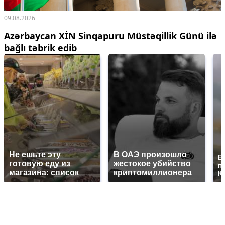
09.08.2026
Azərbaycan XİN Sinqapuru Müstəqillik Günü ilə
bağlı təbrik edib
Не ешьте эту
В ОАЭ произошло
В
готовую еду из
жестокое убийство
п
магазина: список
криптомиллионера
К