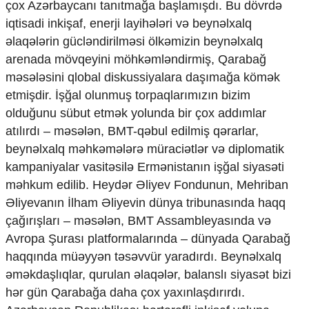
çox Azərbaycanı tanıtmağa başlamışdı. Bu dövrdə
Mədəniyyətimizin Zəfəri
iqtisadi inkişaf, enerji layihələri və beynəlxalq
Zəfər Diasporu
Səhiyyə
əlaqələrin gücləndirilməsi ölkəmizin beynəlxalq
Ailə və uşaq
arenada mövqeyini möhkəmləndirmiş, Qarabağ
Turizm
məsələsini qlobal diskussiyalara daşımağa kömək
İqtisadiyyat
etmişdir. İşğal olunmuş torpaqlarımızın bizim
olduğunu sübut etmək yolunda bir çox addımlar
İqtisadi xəbərlər
atılırdı – məsələn, BMT-qəbul edilmiş qərarlar,
Energetika
beynəlxalq məhkəmələrə müraciətlər və diplomatik
Neft-qaz
Əmək və sosial siyasət
kampaniyalar vasitəsilə Ermənistanın işğal siyasəti
Kənd təsərrüfatı
məhkum edilib. Heydər Əliyev Fondunun, Mehriban
Hərbi sənaye
Əliyevanın İlham Əliyevin dünya tribunasında haqq
Telekommunikasiya və nəqliyyat
çağırışları – məsələn, BMT Assambleyasında və
COP29
Avropa Şurası platformalarında – dünyada Qarabağ
Cəmiyyət
haqqında müəyyən təsəvvür yaradırdı. Beynəlxalq
əməkdaşlıqlar, qurulan əlaqələr, balanslı siyasət bizi
Crossmedia.az - 1 yaş
hər gün Qarabağa daha çox yaxınlaşdırırdı.
Siyasət
Məhkəmə və hüquq