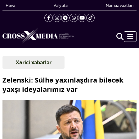
Hava
Valyuta
Namaz vaxtları
Prezidentin gündəliyi
Xarici xəbərlər
Gündəm
Dünya
Zelenski: Sülhə yaxınlaşdıra biləcək
Xarici xəbərlər
yaxşı ideyalarımız var
Cənubi Qafqaz
Türk Dünyası
Yaxın Şərq
Avropa
Amerika
Asiya
Afrika