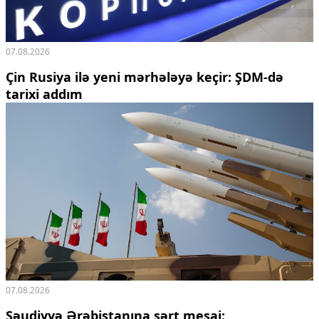
07.08.2026
Çin Rusiya ilə yeni mərhələyə keçir: ŞDM-də
tarixi addım
07.08.2026
Səudiyyə Ərəbistanına sərt mesaj: