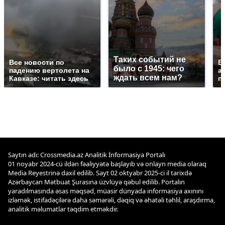
Таких событий не
Все новости по
В
было с 1945: чего
падению вертолета на
а
ждать всем нам?
Кавказе: читать здесь
п
Saytın adı: Crossmedia.az Analitik İnformasiya Portalı
01 noyabr 2024-cü ildən fəaliyyətə başlayıb və onlayn media olaraq
Media Reyestrinə daxil edilib. Sayt 02 oktyabr 2025-ci il tarixdə
Azərbaycan Mətbuat Şurasına üzvlüyə qəbul edilib. Portalın
yaradılmasında əsas məqsəd, müasir dünyada informasiya axınını
izləmək, istifadəçilərə daha səmərəli, dəqiq və əhatəli təhlil, araşdırma,
analitik məlumatlar təqdim etməkdir.