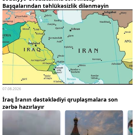
Başqalarından təhlükəsizlik dilənməyin
07.08.2026
İraq İranın dəstəklədiyi qruplaşmalara son
zərbə hazırlayır