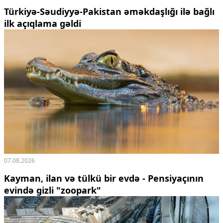
Türkiyə-Səudiyyə-Pakistan əməkdaşlığı ilə bağlı
ilk açıqlama gəldi
07.08.2026
Kayman, ilan və tülkü bir evdə - Pensiyaçının
evində gizli "zoopark"