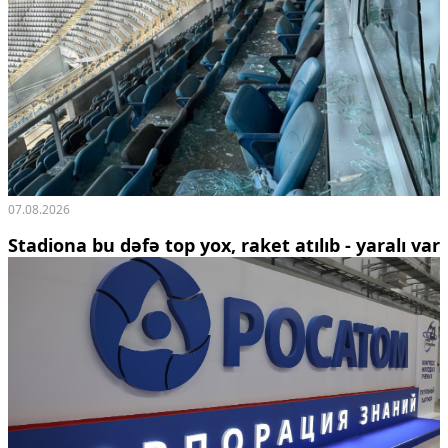
07.08.2026
Stadiona bu dəfə top yox, raket atılıb - yaralı var