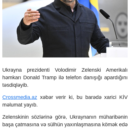
Çarpaz baxış
Təhlil
Siyasi
Geosiyasi
İqtisadi
Sosioloji
Araşdırma
Multimedia
Foto
Ukrayna prezidenti Volodimir Zelenski Amerikalı
Video
həmkarı Donald Tramp ilə telefon danışığı apardığını
İnfoqrafika
təsdiqləyib.
Podcast
Crossmedia.az
xəbər verir ki, bu barədə xarici KİV
Humanitar
məlumat yayıb.
Elm və təhsil
Mədəniyyət
Zelenskinin sözlərinə görə, Ukraynanın müharibənin
Diaspor
başa çatmasına və sülhün yaxınlaşmasına kömək edə
Yüksəliş hekayəsi