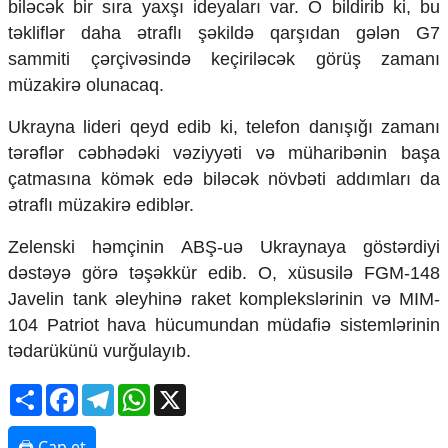
biləcək bir sıra yaxşı ideyaları var. O bildirib ki, bu
Mədəniyyətimizin Zəfəri
təkliflər daha ətraflı şəkildə qarşıdan gələn G7
Zəfər Diasporu
Səhiyyə
sammiti çərçivəsində keçiriləcək görüş zamanı
Ailə və uşaq
müzakirə olunacaq.
Turizm
Ukrayna lideri qeyd edib ki, telefon danışığı zamanı
İqtisadiyyat
tərəflər cəbhədəki vəziyyəti və müharibənin başa
İqtisadi xəbərlər
çatmasına kömək edə biləcək növbəti addımları da
Energetika
ətraflı müzakirə ediblər.
Neft-qaz
Əmək və sosial siyasət
Zelenski həmçinin ABŞ-uə Ukraynaya göstərdiyi
Kənd təsərrüfatı
dəstəyə görə təşəkkür edib. O, xüsusilə FGM-148
Hərbi sənaye
Javelin tank əleyhinə raket komplekslərinin və MIM-
Telekommunikasiya və nəqliyyat
104 Patriot hava hücumundan müdafiə sistemlərinin
COP29
tədarükünü vurğulayıb.
Cəmiyyət
Share
Facebook
Telegram
WhatsApp
X
Crossmedia.az - 1 yaş
Siyasət
🖨 Çap et
Məhkəmə və hüquq