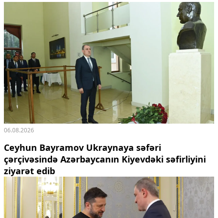
Ekologiya
Zəfər - 5
Gənclər və İdman
Media və QHT
Hadisə
Sağlamlıq
Sosium
Mənəvi dəyərlər
Texnologiya
Mətbuat-150
Əlaqə
06.08.2026
Missiyamız
Ceyhun Bayramov Ukraynaya səfəri
çərçivəsində Azərbaycanın Kiyevdəki səfirliyini
ziyarət edib