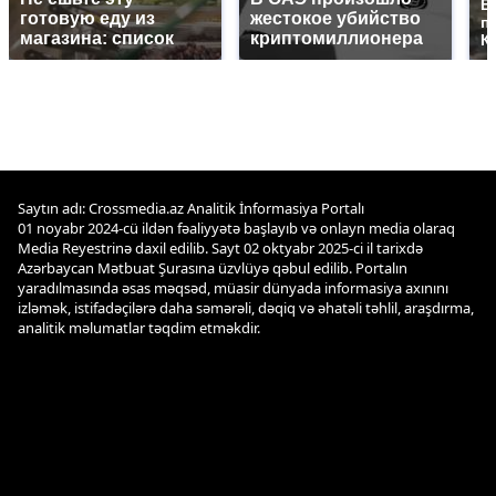
В
готовую еду из
жестокое убийство
п
магазина: список
криптомиллионера
К
Saytın adı: Crossmedia.az Analitik İnformasiya Portalı
01 noyabr 2024-cü ildən fəaliyyətə başlayıb və onlayn media olaraq
Media Reyestrinə daxil edilib. Sayt 02 oktyabr 2025-ci il tarixdə
Azərbaycan Mətbuat Şurasına üzvlüyə qəbul edilib. Portalın
yaradılmasında əsas məqsəd, müasir dünyada informasiya axınını
izləmək, istifadəçilərə daha səmərəli, dəqiq və əhatəli təhlil, araşdırma,
analitik məlumatlar təqdim etməkdir.