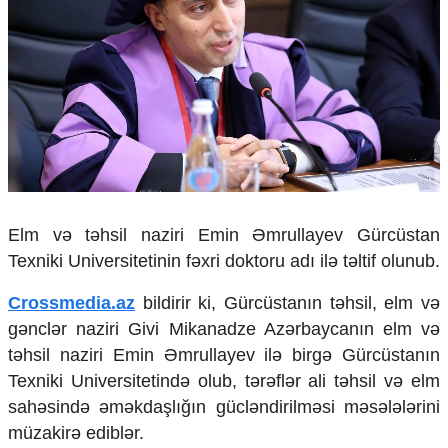
Çarpaz baxış
Təhlil
Siyasi
Geosiyasi
İqtisadi
Sosioloji
Araşdırma
Multimedia
Foto
Elm və təhsil naziri Emin Əmrullayev Gürcüstan
Video
Texniki Universitetinin fəxri doktoru adı ilə təltif olunub.
İnfoqrafika
Podcast
Crossmedia.az
bildirir ki, Gürcüstanın təhsil, elm və
gənclər naziri Givi Mikanadze Azərbaycanın elm və
Humanitar
təhsil naziri Emin Əmrullayev ilə birgə Gürcüstanın
Elm və təhsil
Texniki Universitetində olub, tərəflər ali təhsil və elm
Mədəniyyət
sahəsində əməkdaşlığın gücləndirilməsi məsələlərini
Diaspor
müzakirə ediblər.
Yüksəliş hekayəsi