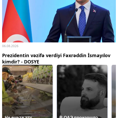
06.08.2026
Prezidentin vəzifə verdiyi Fəxrəddin İsmayılov
kimdir? - DOSYE
Не ешьте эту
В ОАЭ произошло