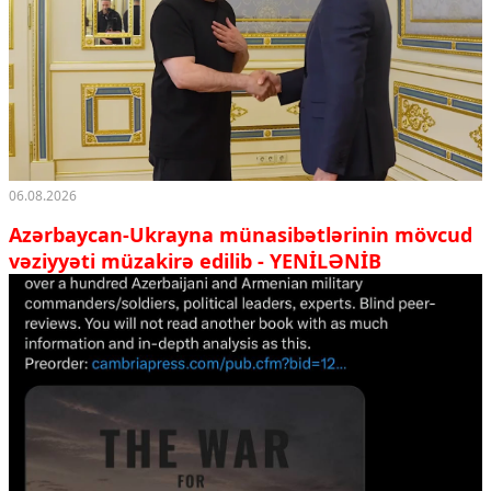
06.08.2026
Azərbaycan-Ukrayna münasibətlərinin mövcud
vəziyyəti müzakirə edilib - YENİLƏNİB