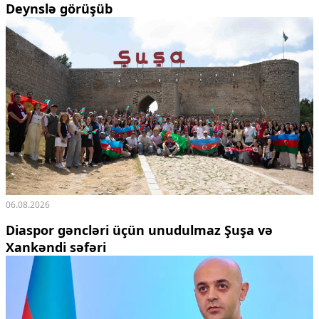
Deynslə görüşüb
06.08.2026
Diaspor gəncləri üçün unudulmaz Şuşa və
Xankəndi səfəri