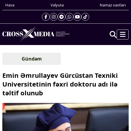
Hava
Valyuta
Namaz vaxtları
Prezidentin gündəliyi
Gündəm
Gündəm
Dünya
Emin Əmrullayev Gürcüstan Texniki
Xarici xəbərlər
Universitetinin fəxri doktoru adı ilə
Cənubi Qafqaz
təltif olunub
Türk Dünyası
Yaxın Şərq
Avropa
Amerika
Asiya
Afrika