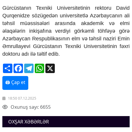
Mədəniyyətimizin Zəfəri
Gürcüstanın Texniki Universitetinin rektoru David
Zəfər Diasporu
Qurqenidze sözügedən universitetlə Azərbaycanın ali
Səhiyyə
Ailə və uşaq
təhsil müəssisələri arasında akademik və elmi
Turizm
əlaqələrin inkişafına verdiyi görkəmli töhfəyə görə
Azərbaycan Respublikasının elm və təhsil naziri Emin
İqtisadiyyat
Əmrullayevi Gürcüstanın Texniki Universitetinin fəxri
İqtisadi xəbərlər
doktoru adı ilə təltif edib.
Energetika
Neft-qaz
Share
Facebook
Telegram
WhatsApp
X
Əmək və sosial siyasət
Kənd təsərrüfatı
🖨 Çap et
Hərbi sənaye
Telekommunikasiya və nəqliyyat
COP29
18:50 07.12.2025
Oxunuş sayı: 6655
Cəmiyyət
Crossmedia.az - 1 yaş
OXŞAR XƏBƏRLƏR
Siyasət
Məhkəmə və hüquq