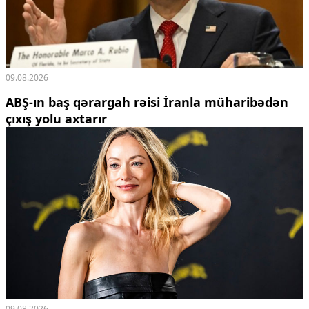
09.08.2026
ABŞ-ın baş qərargah rəisi İranla müharibədən
çıxış yolu axtarır
09.08.2026