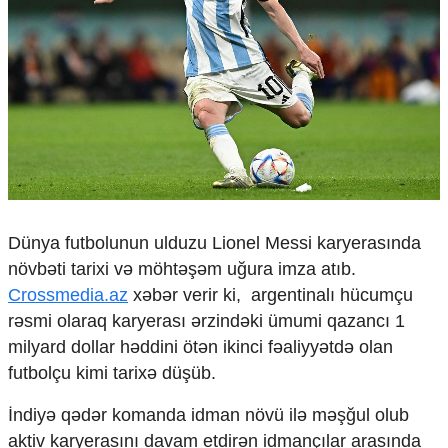
Çarpaz baxış
Təhlil
Siyasi
Geosiyasi
İqtisadi
Sosioloji
Araşdırma
Multimedia
Foto
Dünya futbolunun ulduzu Lionel Messi karyerasında
Video
növbəti tarixi və möhtəşəm uğura imza atıb.
İnfoqrafika
Crossmedia.az
xəbər verir ki, argentinalı hücumçu
Podcast
rəsmi olaraq karyerası ərzindəki ümumi qazancı 1
Humanitar
milyard dollar həddini ötən ikinci fəaliyyətdə olan
Elm və təhsil
futbolçu kimi tarixə düşüb.
Mədəniyyət
İn
diyə qədər komanda idman növü ilə məşğul olub
Diaspor
Yüksəliş hekayəsi
aktiv karyerasını davam etdirən idmançılar arasında