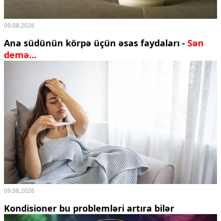
09.08.2026
Ana südünün körpə üçün əsas faydaları -
Sən
demə...
09.08.2026
Kondisioner bu problemləri artıra bilər