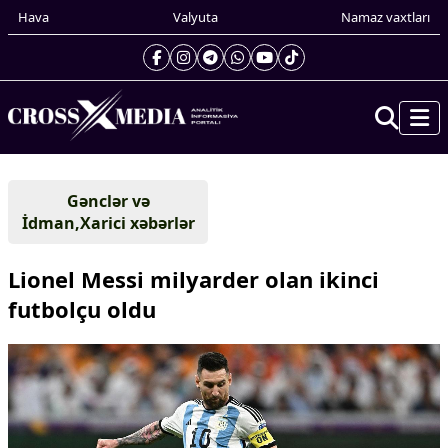
Hava
Valyuta
Namaz vaxtları
Prezidentin gündəliyi
Gənclər və
Gündəm
İdman,Xarici xəbərlər
Dünya
Xarici xəbərlər
Lionel Messi milyarder olan ikinci
Cənubi Qafqaz
futbolçu oldu
Türk Dünyası
Yaxın Şərq
Avropa
Amerika
Asiya
Afrika