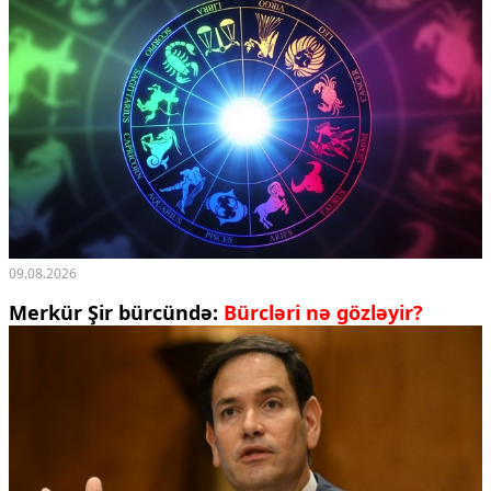
09.08.2026
Merkür Şir bürcündə:
Bürcləri nə gözləyir?