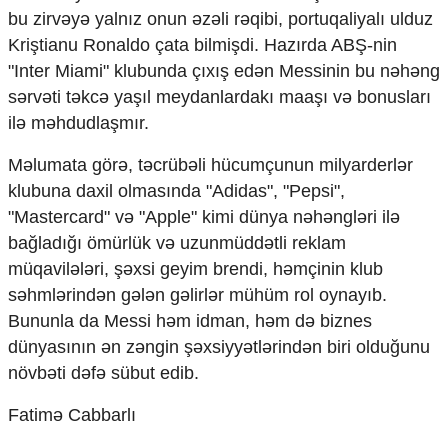
Mədəniyyətimizin Zəfəri
bu zirvəyə yalnız onun əzəli rəqibi, portuqaliyalı ulduz
Zəfər Diasporu
Kriştianu Ronaldo çata bilmişdi. Hazırda ABŞ-nin
Səhiyyə
"Inter Miami" klubunda çıxış edən Messinin bu nəhəng
Ailə və uşaq
sərvəti təkcə yaşıl meydanlardakı maaşı və bonusları
Turizm
ilə məhdudlaşmır.
İqtisadiyyat
Məlumata görə, təcrübəli hücumçunun milyarderlər
İqtisadi xəbərlər
klubuna daxil olmasında "Adidas", "Pepsi",
Energetika
"Mastercard" və "Apple" kimi dünya nəhəngləri ilə
Neft-qaz
Əmək və sosial siyasət
bağladığı ömürlük və uzunmüddətli reklam
Kənd təsərrüfatı
müqavilələri, şəxsi geyim brendi, həmçinin klub
Hərbi sənaye
səhmlərindən gələn gəlirlər mühüm rol oynayıb.
Telekommunikasiya və nəqliyyat
Bununla da Messi həm idman, həm də biznes
COP29
dünyasının ən zəngin şəxsiyyətlərindən biri olduğunu
Cəmiyyət
növbəti dəfə sübut edib.
Crossmedia.az - 1 yaş
Fatimə Cabbarlı
Siyasət
Məhkəmə və hüquq