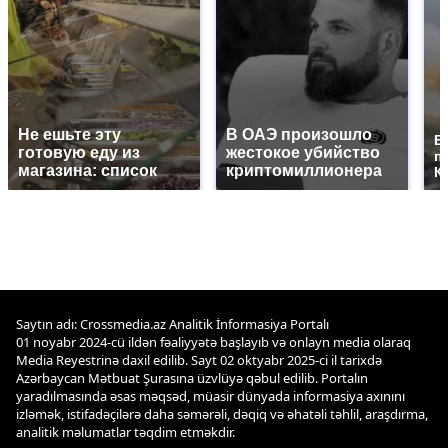
Не ешьте эту
В ОАЭ произошло
В
готовую еду из
жестокое убийство
п
магазина: список
криптомиллионера
К
Saytın adı: Crossmedia.az Analitik İnformasiya Portalı
01 noyabr 2024-cü ildən fəaliyyətə başlayıb və onlayn media olaraq
Media Reyestrinə daxil edilib. Sayt 02 oktyabr 2025-ci il tarixdə
Azərbaycan Mətbuat Şurasına üzvlüyə qəbul edilib. Portalın
yaradılmasında əsas məqsəd, müasir dünyada informasiya axınını
izləmək, istifadəçilərə daha səmərəli, dəqiq və əhatəli təhlil, araşdırma,
analitik məlumatlar təqdim etməkdir.