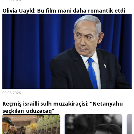
Olivia Uayld: Bu film məni daha romantik etdi
09.08.2026
Keçmiş israilli sülh müzakirəçisi: “Netanyahu
seçkiləri uduzacaq”