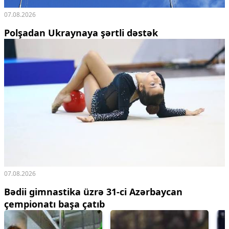
07.08.2026
Polşadan Ukraynaya şərtli dəstək
07.08.2026
Bədii gimnastika üzrə 31-ci Azərbaycan
çempionatı başa çatıb