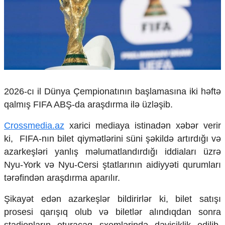
Çarpaz baxış
Təhlil
Siyasi
Geosiyasi
İqtisadi
Sosioloji
Araşdırma
2026-cı il Dünya Çempionatının başlamasına iki həftə
Multimedia
qalmış FIFA ABŞ-da araşdırma ilə üzləşib.
Foto
Crossmedia.az
xarici mediaya istinadən xəbər verir
Video
ki, FIFA-nın bilet qiymətlərini süni şəkildə artırdığı və
İnfoqrafika
Podcast
azarkeşləri yanlış məlumatlandırdığı iddiaları üzrə
Nyu-York və Nyu-Cersi ştatlarının aidiyyəti qurumları
Humanitar
tərəfindən araşdırma aparılır.
Elm və təhsil
Mədəniyyət
Şikayət edən azarkeşlər bildirirlər ki, bilet satışı
Diaspor
prosesi qarışıq olub və biletlər alındıqdan sonra
Yüksəliş hekayəsi