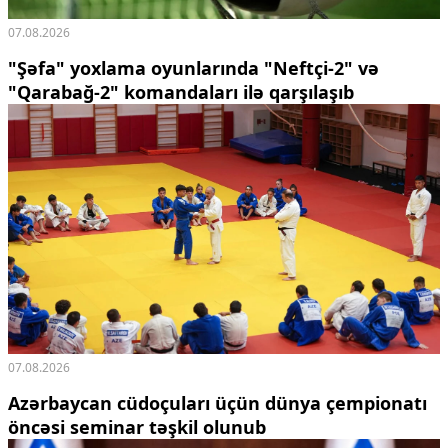
07.08.2026
"Şəfa" yoxlama oyunlarında "Neftçi-2" və
"Qarabağ-2" komandaları ilə qarşılaşıb
07.08.2026
Azərbaycan cüdoçuları üçün dünya çempionatı
öncəsi seminar təşkil olunub