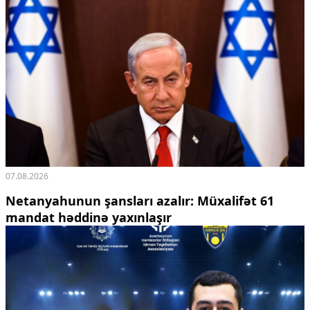
07.08.2026
Netanyahunun şansları azalır: Müxalifət 61
mandat həddinə yaxınlaşır