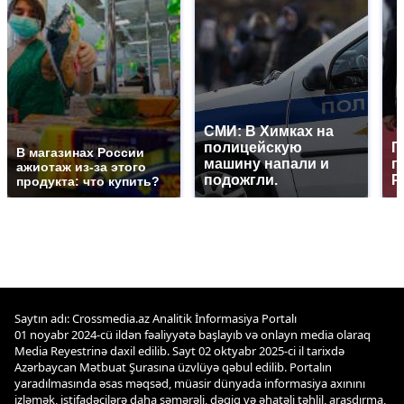
СМИ: В Химках на
полицейскую
Г
В магазинах России
машину напали и
п
ажиотаж из-за этого
подожгли.
Р
продукта: что купить?
Saytın adı: Crossmedia.az Analitik İnformasiya Portalı
01 noyabr 2024-cü ildən fəaliyyətə başlayıb və onlayn media olaraq
Media Reyestrinə daxil edilib. Sayt 02 oktyabr 2025-ci il tarixdə
Azərbaycan Mətbuat Şurasına üzvlüyə qəbul edilib. Portalın
yaradılmasında əsas məqsəd, müasir dünyada informasiya axınını
izləmək, istifadəçilərə daha səmərəli, dəqiq və əhatəli təhlil, araşdırma,