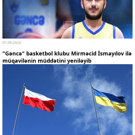
07.08.2026
"Gəncə" basketbol klubu Mirməcid İsmayılov ilə
müqavilənin müddətini yeniləyib