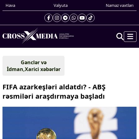
Hava
Valyuta
Namaz vaxtları
Prezidentin gündəliyi
Gənclər və
Gündəm
İdman,Xarici xəbərlər
Dünya
Xarici xəbərlər
FIFA azarkeşləri aldatdı? - ABŞ
Cənubi Qafqaz
rəsmiləri araşdırmaya başladı
Türk Dünyası
Yaxın Şərq
Avropa
Amerika
Asiya
Afrika