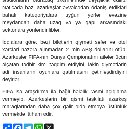
stadionların oturacaq sxemlərində dəyişiklik edilib.
Mədəniyyətimizin Zəfəri
Nəticədə bəzi azarkeşlər əvvəlcədən ödəniş etdikləri
Zəfər Diasporu
bahalı kateqoriyalara uyğun yerlər əvəzinə
Səhiyyə
meydandan daha uzaq və ya qapı arxasındakı
Ailə və uşaq
Turizm
sektorlara yönləndiriliblər.
İqtisadiyyat
İddialara görə, bəzi biletlərin qiyməti səfər və otel
xərcləri nəzərə alınmadan 2 min ABŞ dollarını ötüb.
İqtisadi xəbərlər
Energetika
Azarkeşlər FIFA-nın Dünya Çempionatını ailələr üçün
Neft-qaz
əlçatan tədbir kimi təqdim etdiyini, lakin qiymətlərin
Əmək və sosial siyasət
adi insanların oyunlara qatılmasını çətinləşdirdiyini
Kənd təsərrüfatı
deyirlər.
Hərbi sənaye
Telekommunikasiya və nəqliyyat
FIFA isə araşdırma ilə bağlı hələlik rəsmi açıqlama
COP29
verməyib. Azarkeşlərin bir qismi təşkilatı azarkeş
Cəmiyyət
maraqlarından daha çox gəlir əldə etməyə üstünlük
verməkdə ittiham edir.
Crossmedia.az - 1 yaş
Siyasət
Share
Facebook
Telegram
WhatsApp
X
Məhkəmə və hüquq