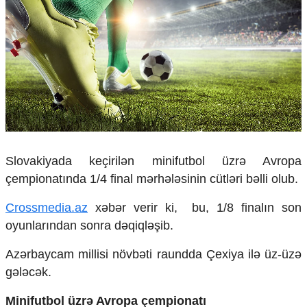
Çarpaz baxış
Təhlil
Siyasi
Geosiyasi
İqtisadi
Sosioloji
Araşdırma
Multimedia
Foto
Slovakiyada keçirilən minifutbol üzrə Avropa
Video
çempionatında 1/4 final mərhələsinin cütləri bəlli olub.
İnfoqrafika
Podcast
Crossmedia.az
xəbər verir ki, bu, 1/8 finalın son
oyunlarından sonra dəqiqləşib.
Humanitar
Azərbaycam millisi növbəti raundda Çexiya ilə üz-üzə
Elm və təhsil
Mədəniyyət
gələcək.
Diaspor
Yüksəliş hekayəsi
Minifutbol üzrə Avropa çempionatı