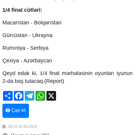
Mədəniyyətimizin Zəfəri
1/4 final cütləri:
Zəfər Diasporu
Səhiyyə
Macarıstan - Bolqarıstan
Ailə və uşaq
Turizm
Gürcüstan - Ukrayna
İqtisadiyyat
Rumıniya - Serbiya
İqtisadi xəbərlər
Energetika
Çexiya - Azərbaycan
Neft-qaz
Əmək və sosial siyasət
Qeyd edək ki, 1/4 final mərhələsinin oyunları iyunun
Kənd təsərrüfatı
2-də baş tutacaq.(Report)
Hərbi sənaye
Telekommunikasiya və nəqliyyat
Share
Facebook
Telegram
WhatsApp
X
COP29
🖨 Çap et
Cəmiyyət
Crossmedia.az - 1 yaş
06:35 02.06.2026
Siyasət
Məhkəmə və hüquq