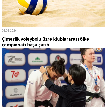
08.08.2026
Çimərlik voleybolu üzrə klublararası ölkə
çempionatı başa çatıb