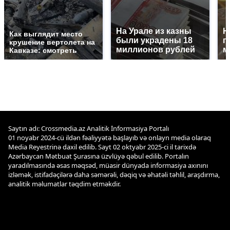
На Урале из казны
Н
Как выглядит место
были украдены 18
г
крушение вертолета на
миллионов рублей
м
Кавказе: смотреть
Saytın adı: Crossmedia.az Analitik İnformasiya Portalı
01 noyabr 2024-cü ildən fəaliyyətə başlayıb və onlayn media olaraq
Media Reyestrinə daxil edilib. Sayt 02 oktyabr 2025-ci il tarixdə
Azərbaycan Mətbuat Şurasına üzvlüyə qəbul edilib. Portalın
yaradılmasında əsas məqsəd, müasir dünyada informasiya axınını
izləmək, istifadəçilərə daha səmərəli, dəqiq və əhatəli təhlil, araşdırma,
analitik məlumatlar təqdim etməkdir.