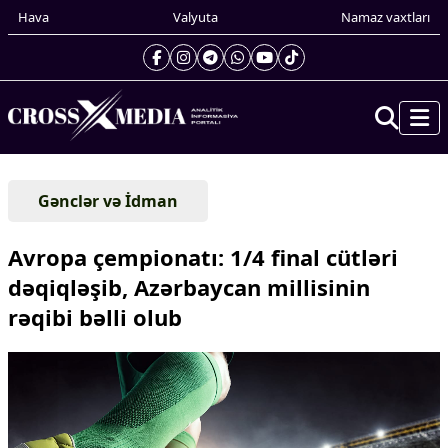
Hava
Valyuta
Namaz vaxtları
Prezidentin gündəliyi
Gənclər və İdman
Gündəm
Dünya
Avropa çempionatı: 1/4 final cütləri
Xarici xəbərlər
dəqiqləşib, Azərbaycan millisinin
Cənubi Qafqaz
rəqibi bəlli olub
Türk Dünyası
Yaxın Şərq
Avropa
Amerika
Asiya
Afrika