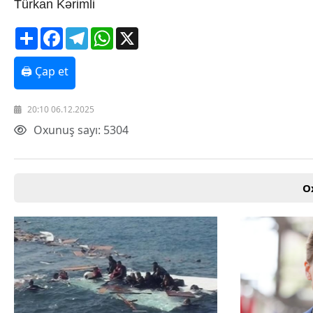
Türkan Kərimli
Texnologiya
Mətbuat-150
Share
Facebook
Telegram
WhatsApp
X
Əlaqə
Missiyamız
🖨 Çap et
20:10 06.12.2025
Oxunuş sayı: 5304
O