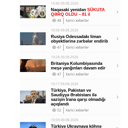
10:40 09.08.2026
Naqasaki yenidən
SÜKUTA
QƏRQ OLDU – 81 il
48
Xarici xəbərlər
10:36 09.08.2026
Rusiya Odessadakı liman
obyektlərinə zərbələr endirib
47
Xarici xəbərlər
10:28 09.08.2026
Britaniya Kolumbiyasında
meşə yanğınları davam edir
47
Xarici xəbərlər
10:17 09.08.2026
Türkiyə, Pakistan və
Səudiyyə Ərəbistanı ilə
sazişin İrana qarşı olmadığı
açıqlandı
52
Xarici xəbərlər
10:09 09.08.2026
Türkiyə Ukraynaya köhnə