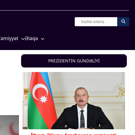
Cəmiyyət
Əlaqə
Crossmedia.az - 1 yaş
Missiyamız
Siyasət
PREZİDENTİN GÜNDƏLİYİ
Məhkəmə və hüquq
yasət
Ekologiya
Zəfər - 5
Gənclər və İdman
a və
Media və QHT
Hadisə
Sağlamlıq