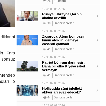
26
Gündəm
12:45 09.08.2026
Rusiya: Ukrayna Qərbin
alətinə çevrilib
30
Xarici xəbərlər
12:38 09.08.2026
Zaxarova: Atom bombasını
iklərini
kimin atdığını deməyə
cəsarəti çatmadı
41
Xarici xəbərlər
in Fars
12:30 09.08.2026
i sonsuz
Patriot böhranı dərinləşir:
Daha bir ölkə Kiyevə raket
verməyib
l-Məndəb
41
Xarici xəbərlər
ları ilə
12:25 09.08.2026
Hollivudda süni intellekt
aktyorları əvəz edəcək?
44
Xarici xəbərlər
12:21 09.08.2026