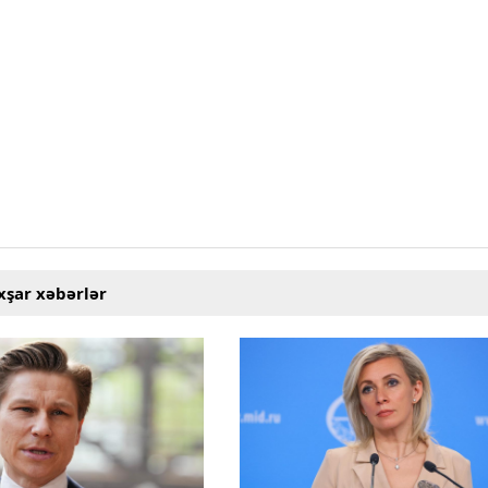
xşar xəbərlər