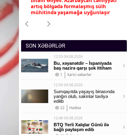
ləri 34
İlham Əliyev: Azərbaycan cəmiyyəti
İl
Sosium
arixində
artıq bölgədə formalaşmış sülh
te
mühitində yaşamağa uyğunlaşır
Mənəvi dəyərlər
Texnologiya
Mətbuat-150
SON XƏBƏRLƏR
12:55 09.08.2026
Bu, xəyanətdir – İspaniyada
baş nazirə qarşı şok ittiham
1
Xarici xəbərlər
12:50 09.08.2026
Sumqayıtda yaşayış binasında
yanğın olub, sakinlər təxliyə
edilib
22
Hadisə
12:48 09.08.2026
BTQ Yerli Xalqlar Günü ilə
bağlı paylaşım edib