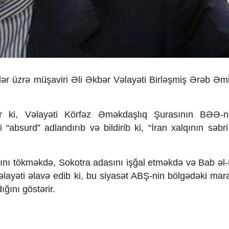
ər üzrə müşaviri Əli Əkbər Vəlayəti Birləşmiş Ərəb Əmirl
ir ki, Vəlayəti Körfəz Əməkdaşlıq Şurasının BƏƏ-n
 “absurd” adlandırıb və bildirib ki, “İran xalqının səbr
ı tökməkdə, Sokotra adasını işğal etməkdə və Bab ə
ayəti əlavə edib ki, bu siyasət ABŞ-nin bölgədəki maraq
ğını göstərir.