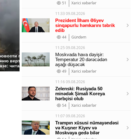
51
Xarici xəbərlər
11:33 09.08.2026
Prezident İlham Əliyev
sinqapurlu həmkarını təbrik
edib
44
Gündəm
11:25 09.08.2026
Таких событий не
Moskvada hava dəyişir:
новости по
В магази
Temperatur 20 dərəcədən
было с 1945: чего
нию вертолета на
ажиотаж 
aşağı düşəcək
ждать всем нам?
азе: читать здесь
продукта
49
Xarici xəbərlər
11:16 09.08.2026
Zelenski: Rusiyada 50
minədək Şimali Koreya
hərbçisi olub
54
Xarici xəbərlər
11:07 09.08.2026
Trampın xüsusi nümayəndəsi
və Kuşner Kiyev və
Moskvaya gedə bilər