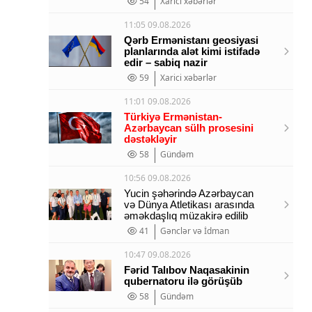
54
Xarici xəbərlər
11:05 09.08.2026
Qərb Ermənistanı geosiyasi
planlarında alət kimi istifadə
edir – sabiq nazir
59
Xarici xəbərlər
11:01 09.08.2026
Türkiyə Ermənistan-
Azərbaycan sülh prosesini
dəstəkləyir
58
Gündəm
10:56 09.08.2026
Yucin şəhərində Azərbaycan
və Dünya Atletikası arasında
əməkdaşlıq müzakirə edilib
41
Gənclər və İdman
10:47 09.08.2026
Fərid Talıbov Naqasakinin
qubernatoru ilə görüşüb
58
Gündəm