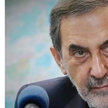
Prezident İlham Ə
Siyasi
həmkarını təbrik 
Geosiyasi
İqtisadi
Sosioloji
Araşdırma
Multimedia
Foto
Video
İnfoqrafika
Podcast
Humanitar
Elm və təhsil
Mədəniyyət
Diaspor
Yüksəliş hekayəsi
Mədəniyyətimizin Zəfəri
Zəfər Diasporu
Səhiyyə
Ailə və uşaq
Turizm