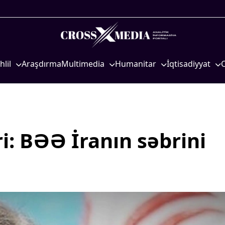
hlil
Araşdırma
Multimedia
Humanitar
İqtisadiyyat
iyasi
Foto
Elm və təhsil
İqtisadi xəbərlər
eosiyasi
Video
Mədəniyyət
Energetika
qtisadi
İnfoqrafika
Diaspor
Neft-qaz
osioloji
Podcast
Yüksəliş hekayəsi
Əmək və sosial si
: BƏƏ İranın səbrini
Mədəniyyətimizin Zəfəri
Kənd təsərrüfatı
Zəfər Diasporu
Hərbi sənaye
Səhiyyə
Telekommunikasiy
nəqliyyat
Ailə və uşaq
COP29
Turizm