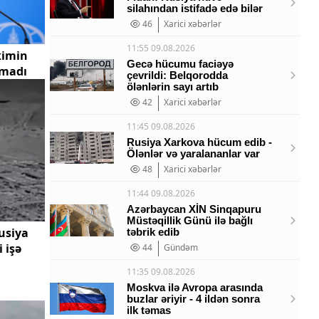
silahından istifadə edə bilər
46
Xarici xəbərlər
11:55 09.08.2026
kimin
Gecə hücumu faciəyə
tmadı
çevrildi: Belqorodda
ölənlərin sayı artıb
42
Xarici xəbərlər
11:45 09.08.2026
Rusiya Xarkova hücum edib -
Ölənlər və yaralananlar var
48
Xarici xəbərlər
11:44 09.08.2026
Azərbaycan XİN Sinqapuru
Müstəqillik Günü ilə bağlı
usiya
təbrik edib
 işə
44
Gündəm
11:35 09.08.2026
Moskva ilə Avropa arasında
buzlar əriyir - 4 ildən sonra
ilk təmas