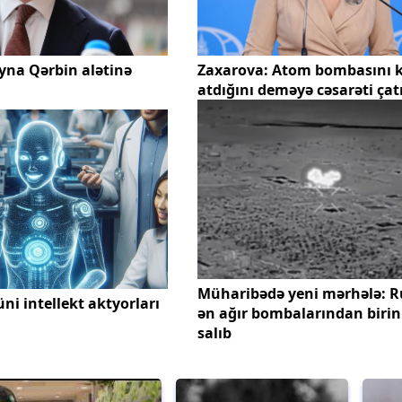
yna Qərbin alətinə
Zaxarova: Atom bombasını 
atdığını deməyə cəsarəti ça
Müharibədə yeni mərhələ: R
ni intellekt aktyorları
ən ağır bombalarından birini
salıb