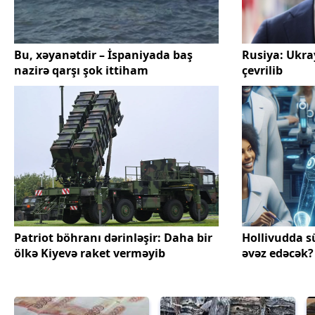
Bu, xəyanətdir – İspaniyada baş
Rusiya: Ukra
nazirə qarşı şok ittiham
çevrilib
Patriot böhranı dərinləşir: Daha bir
Hollivudda sü
ölkə Kiyevə raket verməyib
əvəz edəcək?