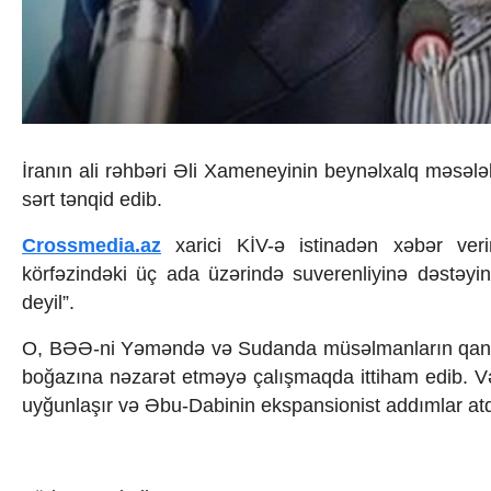
İqtisadiyyat
İqtisadi xəbərlər
Energetika
Neft-qaz
Əmək və sosial siyasət
Kənd təsərrüfatı
Hərbi sənaye
İranın ali rəhbəri Əli Xameneyinin beynəlxalq məsələl
Telekommunikasiya və nəqliyyat
COP29
sərt tənqid edib.
Cəmiyyət
Crossmedia.az
xarici KİV-ə istinadən xəbər ver
Crossmedia.az - 1 yaş
Siyasət
körfəzindəki üç ada üzərində suverenliyinə dəstəyini
Məhkəmə və hüquq
deyil”.
Ekologiya
Zəfər - 5
O, BƏƏ-ni Yəməndə və Sudanda müsəlmanların qanın
Gənclər və İdman
boğazına nəzarət etməyə çalışmaqda ittiham edib. Vəl
Media və QHT
uyğunlaşır və Əbu-Dabinin ekspansionist addımlar atdı
Hadisə
Sağlamlıq
Sosium
Mənəvi dəyərlər