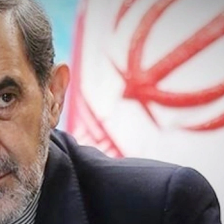
liyev sinqapurlu
Prezident: Azərbaycan-ABŞ əlaqə
edib
illik diplomatik münasibətlər t
ən yüksək zirvədə qərarlaşıb