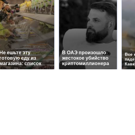
Не ешьте эту
В ОАЭ произошло
Все 
готовую еду из
жестокое убийство
паде
магазина: список
криптомиллионера
Кавк