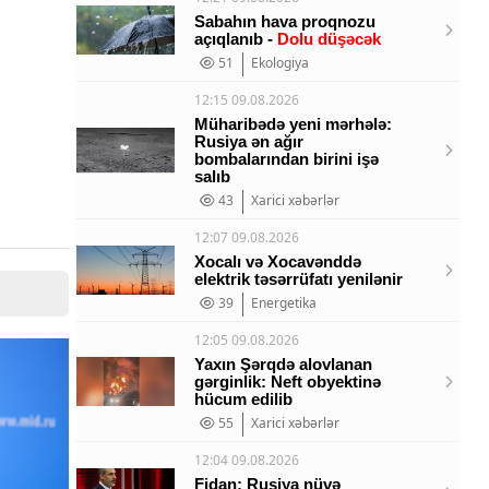
Sabahın hava proqnozu
açıqlanıb -
Dolu düşəcək
51
Ekologiya
12:15 09.08.2026
Müharibədə yeni mərhələ:
Rusiya ən ağır
bombalarından birini işə
salıb
43
Xarici xəbərlər
12:07 09.08.2026
Xocalı və Xocavənddə
elektrik təsərrüfatı yenilənir
39
Energetika
12:05 09.08.2026
Yaxın Şərqdə alovlanan
gərginlik: Neft obyektinə
hücum edilib
55
Xarici xəbərlər
12:04 09.08.2026
Fidan: Rusiya nüvə