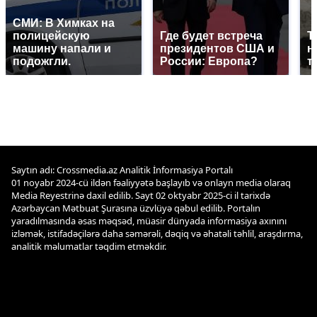
СМИ: В Химках на
полицейскую
Где будет встреча
Т
машину напали и
президентов США и
н
подожгли.
России: Европа?
т
Saytın adı: Crossmedia.az Analitik İnformasiya Portalı
01 noyabr 2024-cü ildən fəaliyyətə başlayıb və onlayn media olaraq
Media Reyestrinə daxil edilib. Sayt 02 oktyabr 2025-ci il tarixdə
Azərbaycan Mətbuat Şurasına üzvlüyə qəbul edilib. Portalın
yaradılmasında əsas məqsəd, müasir dünyada informasiya axınını
izləmək, istifadəçilərə daha səmərəli, dəqiq və əhatəli təhlil, araşdırma,
analitik məlumatlar təqdim etməkdir.