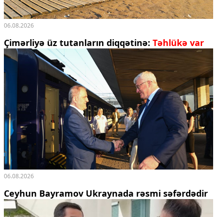
06.08.2026
Çimərliyə üz tutanların diqqətinə:
Təhlükə var
06.08.2026
Ceyhun Bayramov Ukraynada rəsmi səfərdədir