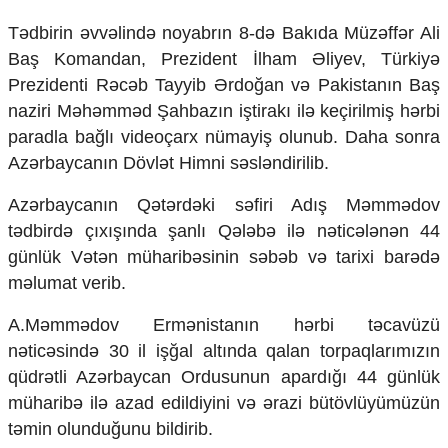
Mədəniyyətimizin Zəfəri
Tədbirin əvvəlində noyabrın 8-də Bakıda Müzəffər Ali
Zəfər Diasporu
Səhiyyə
Baş Komandan, Prezident İlham Əliyev, Türkiyə
Ailə və uşaq
Prezidenti Rəcəb Tayyib Ərdoğan və Pakistanın Baş
Turizm
naziri Məhəmməd Şahbazın iştirakı ilə keçirilmiş hərbi
paradla bağlı videoçarx nümayiş olunub. Daha sonra
İqtisadiyyat
Azərbaycanın Dövlət Himni səsləndirilib.
İqtisadi xəbərlər
Energetika
Azərbaycanın Qətərdəki səfiri Adış Məmmədov
Neft-qaz
tədbirdə çıxışında şanlı Qələbə ilə nəticələnən 44
Əmək və sosial siyasət
günlük Vətən müharibəsinin səbəb və tarixi barədə
Kənd təsərrüfatı
məlumat verib.
Hərbi sənaye
Telekommunikasiya və nəqliyyat
A.Məmmədov Ermənistanın hərbi təcavüzü
COP29
nəticəsində 30 il işğal altında qalan torpaqlarımızın
Cəmiyyət
qüdrətli Azərbaycan Ordusunun apardığı 44 günlük
Crossmedia.az - 1 yaş
müharibə ilə azad edildiyini və ərazi bütövlüyümüzün
Siyasət
təmin olunduğunu bildirib.
Məhkəmə və hüquq