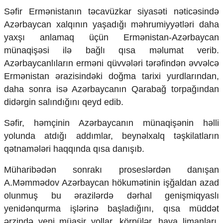
Ekologiya
Səfir Ermənistanın təcavüzkar siyasəti nəticəsində
Zəfər - 5
Azərbaycan xalqının yaşadığı məhrumiyyətləri daha
Gənclər və İdman
yaxşı anlamaq üçün Ermənistan-Azərbaycan
Media və QHT
münaqişəsi ilə bağlı qısa məlumat verib.
Hadisə
Azərbaycanlıların erməni qüvvələri tərəfindən əvvəlcə
Sağlamlıq
Sosium
Ermənistan ərazisindəki doğma tarixi yurdlarından,
Mənəvi dəyərlər
daha sonra isə Azərbaycanın Qarabağ torpağından
Texnologiya
didərgin salındığını qeyd edib.
Mətbuat-150
Səfir, həmçinin Azərbaycanın münaqişənin həlli
Əlaqə
yolunda atdığı addımlar, beynəlxalq təşkilatların
Missiyamız
qətnamələri haqqında qısa danışıb.
Müharibədən sonrakı proseslərdən danışan
A.Məmmədov Azərbaycan hökumətinin işğaldan azad
olunmuş bu ərazilərdə dərhal genişmiqyaslı
yenidənqurma işlərinə başladığını, qısa müddət
ərzində yeni müasir yollar, körpülər, hava limanları,