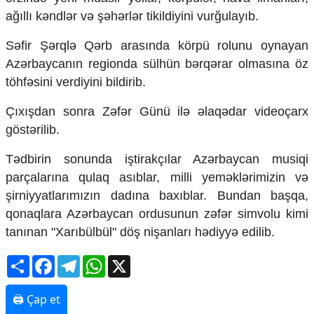
ağıllı kəndlər və şəhərlər tikildiyini vurğulayıb.
Səfir Şərqlə Qərb arasında körpü rolunu oynayan
Azərbaycanın regionda sülhün bərqərar olmasına öz
töhfəsini verdiyini bildirib.
Çıxışdan sonra Zəfər Günü ilə əlaqədar videoçarx
göstərilib.
Tədbirin sonunda iştirakçılar Azərbaycan musiqi
parçalarına qulaq asıblar, milli yeməklərimizin və
şirniyyatlarımızın dadına baxıblar. Bundan başqa,
qonaqlara Azərbaycan ordusunun zəfər simvolu kimi
tanınan "Xarıbülbül" döş nişanları hədiyyə edilib.
Share
Facebook
Telegram
WhatsApp
X
🖨 Çap et