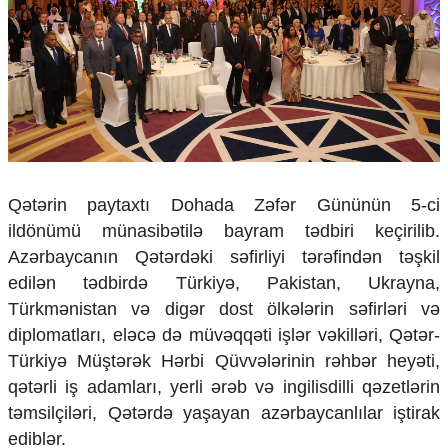
Çarpaz baxış
Təhlil
Siyasi
Geosiyasi
İqtisadi
Sosioloji
Araşdırma
Multimedia
Qətərin paytaxtı Dohada Zəfər Gününün 5-ci
ildönümü münasibətilə bayram tədbiri keçirilib.
Foto
Video
Azərbaycanın Qətərdəki səfirliyi tərəfindən təşkil
İnfoqrafika
edilən tədbirdə Türkiyə, Pakistan, Ukrayna,
Podcast
Türkmənistan və digər dost ölkələrin səfirləri və
diplomatları, eləcə də müvəqqəti işlər vəkilləri, Qətər-
Humanitar
Türkiyə Müştərək Hərbi Qüvvələrinin rəhbər heyəti,
Elm və təhsil
qətərli iş adamları, yerli ərəb və ingilisdilli qəzetlərin
Mədəniyyət
təmsilçiləri, Qətərdə yaşayan azərbaycanlılar iştirak
Diaspor
Yüksəliş hekayəsi
ediblər.