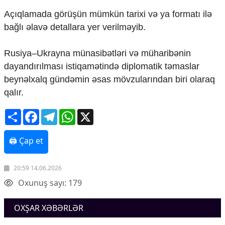
Mədəniyyətimizin Zəfəri
Açıqlamada görüşün mümkün tarixi və ya formatı ilə
Zəfər Diasporu
bağlı əlavə detallara yer verilməyib.
Səhiyyə
Ailə və uşaq
Turizm
Rusiya–Ukrayna münasibətləri və müharibənin
dayandırılması istiqamətində diplomatik təmaslar
İqtisadiyyat
beynəlxalq gündəmin əsas mövzularından biri olaraq
İqtisadi xəbərlər
qalır.
Energetika
Neft-qaz
Share
Facebook
Telegram
WhatsApp
X
Əmək və sosial siyasət
Kənd təsərrüfatı
🖨 Çap et
Hərbi sənaye
Telekommunikasiya və nəqliyyat
COP29
20:59 14.06.2026
Oxunuş sayı: 179
Cəmiyyət
Crossmedia.az - 1 yaş
OXŞAR XƏBƏRLƏR
Siyasət
Məhkəmə və hüquq