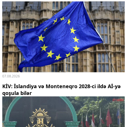
Ekologiya
Zəfər - 5
Gənclər və İdman
Media və QHT
Hadisə
Sağlamlıq
Sosium
Mənəvi dəyərlər
Texnologiya
Mətbuat-150
Əlaqə
07.08.2026
Missiyamız
KİV: İslandiya və Monteneqro 2028-ci ildə Aİ-yə
qoşula bilər