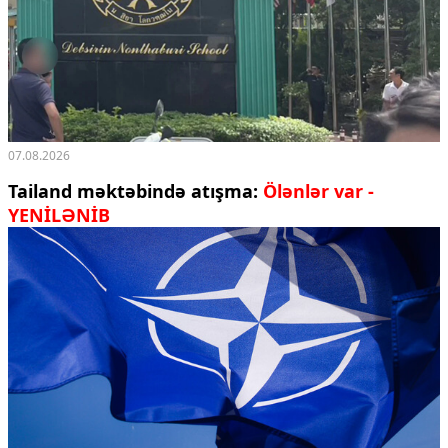
07.08.2026
Tailand məktəbində atışma:
Ölənlər var -
YENİLƏNİB