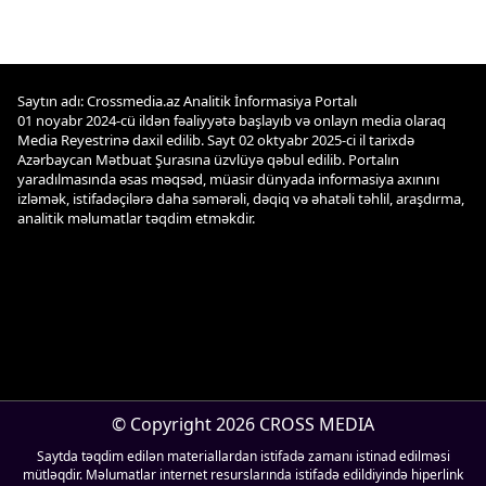
Saytın adı: Crossmedia.az Analitik İnformasiya Portalı
01 noyabr 2024-cü ildən fəaliyyətə başlayıb və onlayn media olaraq
Media Reyestrinə daxil edilib. Sayt 02 oktyabr 2025-ci il tarixdə
Azərbaycan Mətbuat Şurasına üzvlüyə qəbul edilib. Portalın
yaradılmasında əsas məqsəd, müasir dünyada informasiya axınını
izləmək, istifadəçilərə daha səmərəli, dəqiq və əhatəli təhlil, araşdırma,
analitik məlumatlar təqdim etməkdir.
© Copyright 2026 CROSS MEDIA
Saytda təqdim edilən materiallardan istifadə zamanı istinad edilməsi
mütləqdir. Məlumatlar internet resurslarında istifadə edildiyində hiperlink