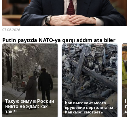
07.08.2026
Putin payızda NATO-ya qarşı addım ata bilər
Такую зиму в России
Н
Как выглядит место
никто не ждал: как
г
крушение вертолета на
так?!
м
Кавказе: смотреть