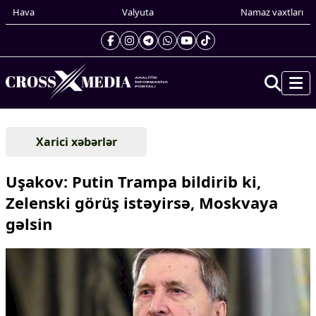
Hava
Valyuta
Namaz vaxtları
Prezidentin gündəliyi
Xarici xəbərlər
Gündəm
Dünya
Uşakov: Putin Trampa bildirib ki,
Xarici xəbərlər
Zelenski görüş istəyirsə, Moskvaya
Cənubi Qafqaz
gəlsin
Türk Dünyası
Yaxın Şərq
Avropa
Amerika
Asiya
Afrika