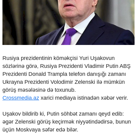
Çarpaz baxış
Təhlil
Siyasi
Geosiyasi
İqtisadi
Sosioloji
Araşdırma
Rusiya prezidentinin köməkçisi Yuri Uşakovun
Multimedia
sözlərinə görə, Rusiya Prezidenti Vladimir Putin ABŞ
Foto
Prezidenti Donald Trampla telefon danışığı zamanı
Video
Ukrayna Prezidenti Volodimir Zelenski ilə mümkün
İnfoqrafika
görüş məsələsinə də toxunub.
Podcast
Crossmedia.az
xarici mediaya istinadən xəbər verir.
Humanitar
Uşakov bildirib ki, Putin söhbət zamanı qeyd edib:
Elm və təhsil
Mədəniyyət
əgər Zelenski görüş keçirmək niyyətindədirsə, bunun
Diaspor
üçün Moskvaya səfər edə bilər.
Yüksəliş hekayəsi