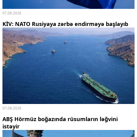
07.08.2026
KİV: NATO Rusiyaya zərbə endirməyə başlayıb
07.08.2026
ABŞ Hörmüz boğazında rüsumların ləğvini
istəyir