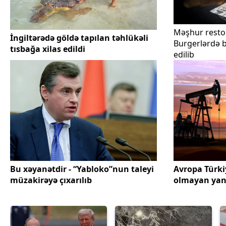
Məşhur restor
İngiltərədə göldə tapılan təhlükəli
Burgerlərdə b
tısbağa xilas edildi
edilib
Bu xəyanətdir - “Yabloko”nun taleyi
Avropa Türki
müzakirəyə çıxarılıb
olmayan yana