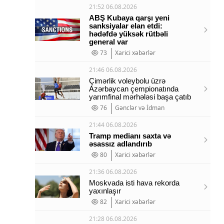
21:52 06.08.2026
ABŞ Kubaya qarşı yeni
sanksiyalar elan etdi:
hədəfdə yüksək rütbəli
general var
73
Xarici xəbərlər
21:46 06.08.2026
Çimərlik voleybolu üzrə
Azərbaycan çempionatında
yarımfinal mərhələsi başa çatıb
76
Gənclər və İdman
21:44 06.08.2026
Tramp medianı saxta və
əsassız adlandırıb
80
Xarici xəbərlər
21:36 06.08.2026
Moskvada isti hava rekorda
yaxınlaşır
82
Xarici xəbərlər
21:28 06.08.2026