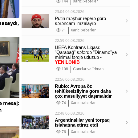
144
Xarici xəbərlər
23:04 06.08.2026
Putin məşhur reperə görə
masaydı,
sərəncam imzalayıb
71
Xarici xəbərlər
22:59 06.08.2026
UEFA Konfrans Liqası:
"Qarabağ" səfərdə "Dinamo"ya
minimal fərqlə uduzub -
YENİLƏNİB
108
Gənclər və İdman
22:56 06.08.2026
Rubio: Avropa öz
təhlükəsizliyinə görə daha
çox məsuliyyət daşımalıdır
ə mesaj:
74
Xarici xəbərlər
n
22:48 06.08.2026
Argentinalılar yeni torpaq
islahatına etiraz etdi
76
Xarici xəbərlər