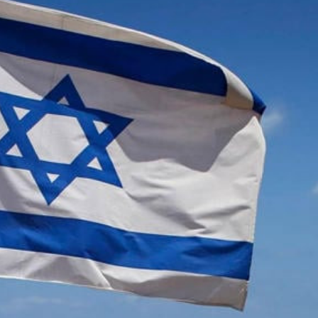
opa Şurası yanında
Prezident mühüm qərar verdi
 geri çağırılıb