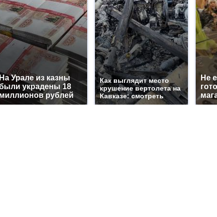
На Урале из казны
Не 
Как выглядит место
были украдены 18
гот
крушение вертолета на
миллионов рублей
маг
Кавказе: смотреть