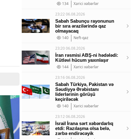
134
Xarici xəbərlər
23:22 06.08.2026
Sabah Sabunçu rayonunun
bir sıra ərazilərində qaz
olmayacaq
140
Neft-qaz
23:20 06.08.2026
İran rəsmisi ABŞ-ni hədələdi:
Kütləvi hücum yaxınlaşır
144
Xarici xəbərlər
23:16 06.08.2026
Sabah Türkiyə, Pakistan və
Səudiyyə Ərəbistanı
liderlərinin görüşü
keçiriləcək
140
Xarici xəbərlər
23:12 06.08.2026
İsrail İrana sərt xəbərdarlıq
etdi: Razılaşma olsa belə,
zərbə endirəcəyik