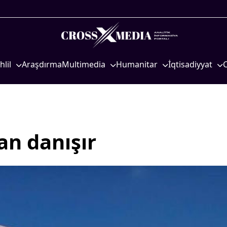
hlil
Araşdırma
Multimedia
Humanitar
İqtisadiyyat
iyasi
Foto
Elm və təhsil
İqtisadi xəbərlər
eosiyasi
Video
Mədəniyyət
Energetika
qtisadi
İnfoqrafika
Diaspor
Neft-qaz
osioloji
Podcast
Yüksəliş hekayəsi
Əmək və sosial si
lan danışır
Mədəniyyətimizin Zəfəri
Kənd təsərrüfatı
Zəfər Diasporu
Hərbi sənaye
Səhiyyə
Telekommunikasiy
nəqliyyat
Ailə və uşaq
COP29
Turizm