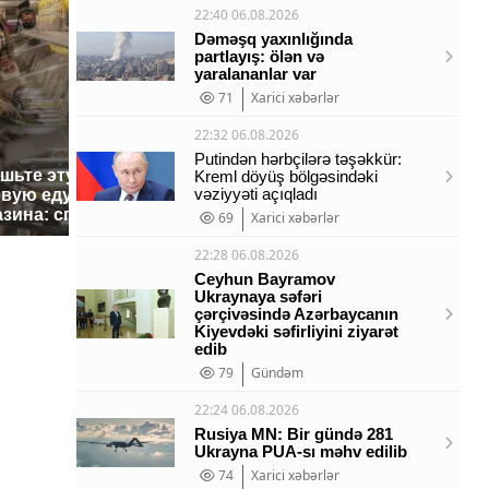
22:40 06.08.2026
Dəməşq yaxınlığında
partlayış: ölən və
yaralananlar var
71
Xarici xəbərlər
22:32 06.08.2026
Putindən hərbçilərə təşəkkür:
ешьте эту
В ОАЭ произошло
Kreml döyüş bölgəsindəki
Все ново
vəziyyəti açıqladı
овую еду из
жестокое убийство
падению 
азина: список
криптомиллионера
Кавказе:
69
Xarici xəbərlər
22:28 06.08.2026
Ceyhun Bayramov
Ukraynaya səfəri
çərçivəsində Azərbaycanın
Kiyevdəki səfirliyini ziyarət
edib
79
Gündəm
22:24 06.08.2026
Rusiya MN: Bir gündə 281
Ukrayna PUA-sı məhv edilib
74
Xarici xəbərlər