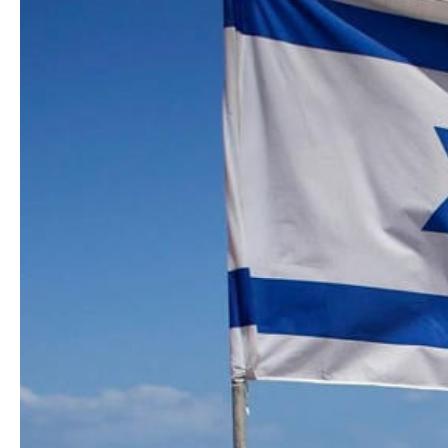
Azərbaycanın Avr
Siyasi
daimi nümayəndəsi
Geosiyasi
İqtisadi
Sosioloji
Araşdırma
Multimedia
Foto
Video
İnfoqrafika
Podcast
Humanitar
Elm və təhsil
Mədəniyyət
Diaspor
Yüksəliş hekayəsi
Mədəniyyətimizin Zəfəri
Zəfər Diasporu
Səhiyyə
Ailə və uşaq
Turizm