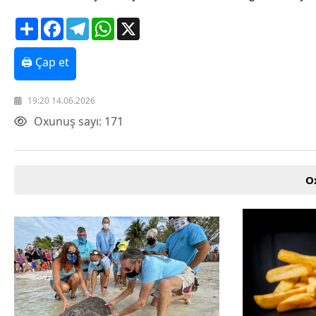
Texnologiya
Share
Facebook
Telegram
WhatsApp
X
Mətbuat-150
Əlaqə
Missiyamız
🖨 Çap et
19:20 14.06.2026
Oxunuş sayı: 171
O