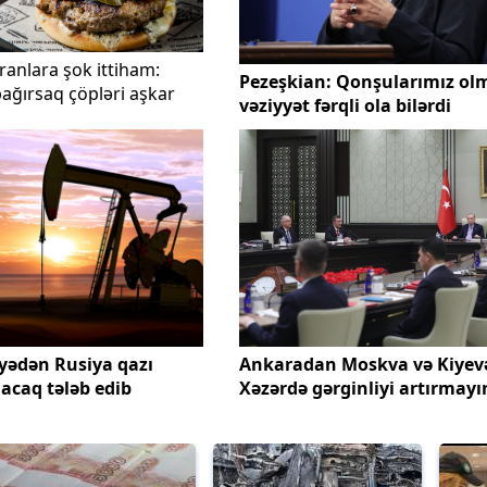
anlara şok ittiham:
Pezeşkian: Qonşularımız ol
ağırsaq çöpləri aşkar
vəziyyət fərqli ola bilərdi
yədən Rusiya qazı
Ankaradan Moskva və Kiyev
caq tələb edib
Xəzərdə gərginliyi artırmayı