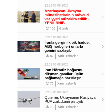
22:23 06.08.2026
Azərbaycan-Ukrayna
münasibətlərinin mövcud
vəziyyəti müzakirə edilib -
YENİLƏNİB
106
Gündəm
22:16 06.08.2026
İranla gərginlik pik həddə:
ABŞ hərbçiləri onlarla
gəmini saxlayıb
82
Xarici xəbərlər
22:08 06.08.2026
İran Hörmüz boğazını
düşmən gəmiləri üçün
bağlamağa hazırlaşır
76
Xarici xəbərlər
22:00 06.08.2026
Quterreş Ukraynanın Rusiyaya
PUA zərbələrini pisləyib
73
Xarici xəbərlər