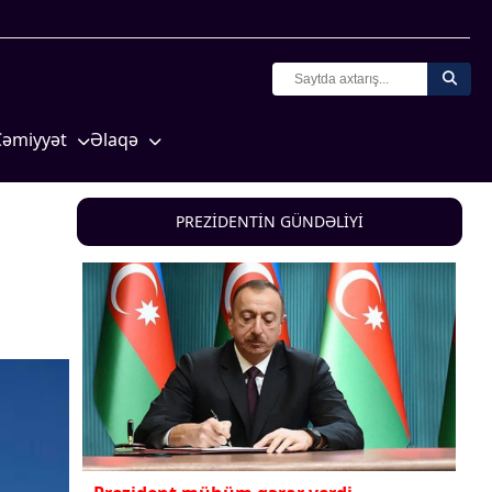
Cəmiyyət
Əlaqə
Crossmedia.az - 1 yaş
Missiyamız
Siyasət
PREZİDENTİN GÜNDƏLİYİ
Məhkəmə və hüquq
yasət
Ekologiya
Zəfər - 5
Gənclər və İdman
a və
Media və QHT
Hadisə
Sağlamlıq