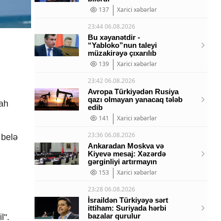
137
Xarici xəbərlər
23:44 06.08.2026
Bu xəyanətdir -
“Yabloko”nun taleyi
müzakirəyə çıxarılıb
139
Xarici xəbərlər
23:42 06.08.2026
Avropa Türkiyədən Rusiya
qazı olmayan yanacaq tələb
lah
edib
141
Xarici xəbərlər
23:36 06.08.2026
 belə
Ankaradan Moskva və
Kiyevə mesaj: Xəzərdə
gərginliyi artırmayın
153
Xarici xəbərlər
23:28 06.08.2026
İsraildən Türkiyəyə sərt
ittiham: Suriyada hərbi
bazalar qurulur
l".