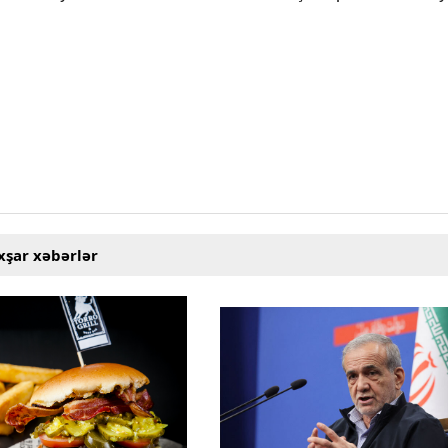
xşar xəbərlər