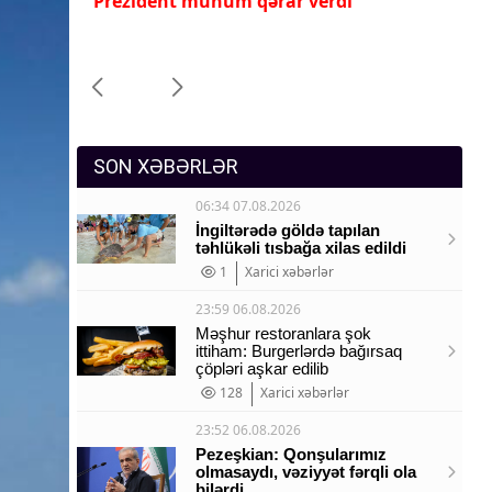
İlham Əliyev ona yüksək dövlət
Pr
Sosium
mükafatı verdi
ye
Mənəvi dəyərlər
Texnologiya
Mətbuat-150
SON XƏBƏRLƏR
06:34 07.08.2026
İngiltərədə göldə tapılan
təhlükəli tısbağa xilas edildi
1
Xarici xəbərlər
23:59 06.08.2026
Məşhur restoranlara şok
ittiham: Burgerlərdə bağırsaq
çöpləri aşkar edilib
128
Xarici xəbərlər
23:52 06.08.2026
Pezeşkian: Qonşularımız
olmasaydı, vəziyyət fərqli ola
bilərdi