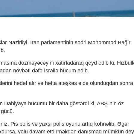
 İşlər Nazirliyi İran parlamentinin sədri Məhəmməd Bağir
ıb.
ılmasına dözməyəcəyini xatırladaraq qeyd edib ki, Hizbul
madan növbəti dəfə İsrailə hücum edib.
əxslərini hədəf alır və hətta atəşkəs əldə olunduqdan sonra
lin Dahiyaya hücumu bir daha göstərdi ki, ABŞ-nin öz
a gücü.
iz. Pis polis və yaxşı polis oyunu artıq köhnəlib. Əgər
 yoxdursa, yolu davam etdirməkdən danışmaq mümkün deyi