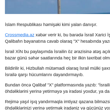
İqtisadiyyat
İqtisadi xəbərlər
Energetika
Neft-qaz
Əmək və sosial siyasət
İslam Respublikası həmişəki kimi yalan danışır.
Kənd təsərrüfatı
Hərbi sənaye
Crossmedia.az
xəbər verir ki, bu barədə İsrail Xarici
Telekommunikasiya və nəqliyyat
Qalibafın bəyanatına cavab olaraq "X" hesabında yaz
COP29
Cəmiyyət
İsrail XİN bu paylaşımda İsrailin öz ərazisinə atəş aç
Crossmedia.az - 1 yaş
bazar günü səhər saatlarında heç bir ilkin təxribat ol
Siyasət
Məhkəmə və hüquq
Bildirilir ki, Hizbullah mütəmadi olaraq İsrail mülki ş
Ekologiya
İsrailə qarşı hücumlarını dayandırmayıb.
Zəfər - 5
Gənclər və İdman
Bundan öncə Qalibaf "X" platformasında yazıb: "İsrai
Media və QHT
öhdəliklərini yerinə yetirməyə ya iradəsi yoxdur, ya d
Hadisə
Sağlamlıq
Rejimə yaşıl işıq yandırmaqla imtiyaz qazana bilməzsin
Sosium
öhdəliklərinizi yerinə yetirmək iradəniz və gücünüz
Mənəvi dəyərlər