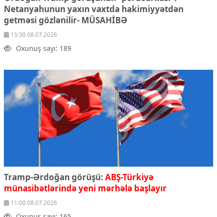
Netanyahunun yaxın vaxtda hakimiyyətdən
getməsi gözlənilir- MÜSAHİBƏ
15:30 08.07.2026
Oxunuş sayı: 189
Tramp-Ərdoğan görüşü:
ABŞ-Türkiyə
münasibətlərində yeni mərhələ başlayır
11:00 08.07.2026
Oxunuş sayı: 165