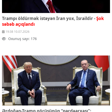
Trampı öldürmək istəyən İran yox, İsraildir -
Şok
səbəb açıqlandı
19:38 10.07.2026
Oxunuş sayı: 176
Ərdoğan-Tramp görüşünün “pərdəarxası”: