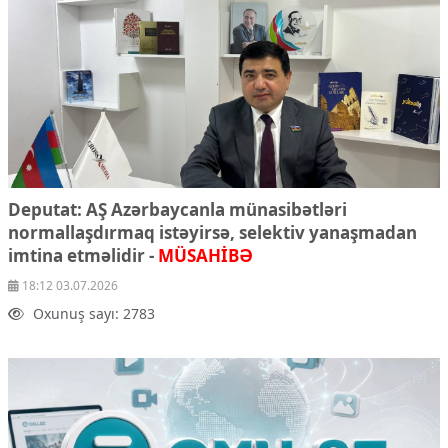
Deputat: AŞ Azərbaycanla münasibətləri
normallaşdırmaq istəyirsə, selektiv yanaşmadan
imtina etməlidir -
MÜSAHİBƏ
18:12 03.07.2026
Oxunuş sayı: 2783