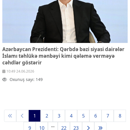
Azərbaycan Prezidenti: Qərbdə bəzi siyasi dairələr
İslamı təhlükə mənbəyi kimi qələmə verməyə
cəhdlər göstərir
10:49 24.06.2026
Oxunuş sayı: 149
1
2
3
4
5
6
7
8
...
9
10
22
23