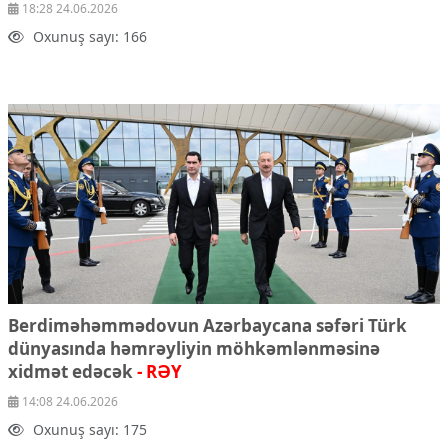
18:28 24.06.2026
Oxunuş sayı: 166
Berdiməhəmmədovun Azərbaycana səfəri Türk
dünyasında həmrəyliyin möhkəmlənməsinə
xidmət edəcək
- RƏY
14:08 24.06.2026
Oxunuş sayı: 175