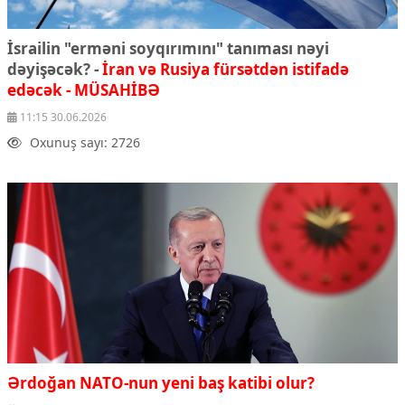
İsrailin "erməni soyqırımını" tanıması nəyi
dəyişəcək? -
İran və Rusiya fürsətdən istifadə
edəcək - MÜSAHİBƏ
11:15 30.06.2026
Oxunuş sayı: 2726
Ərdoğan NATO-nun yeni baş katibi olur?