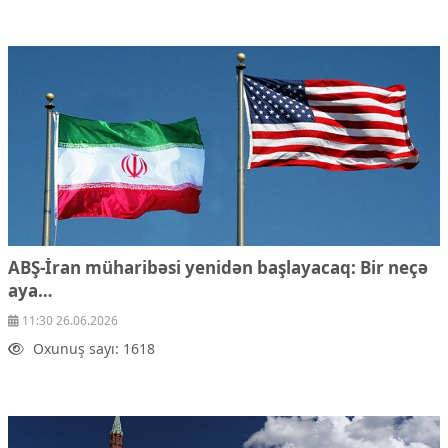
ABŞ-İran müharibəsi yenidən başlayacaq: Bir neçə
aya…
11:30 26.06.2026
Oxunuş sayı: 1618