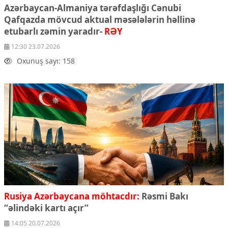
Azərbaycan-Almaniya tərəfdaşlığı Cənubi
Ekologiya
Qafqazda mövcud aktual məsələlərin həllinə
Zəfər - 5
etubarlı zəmin yaradır-
RƏY
Gənclər və İdman
Media və QHT
12:30 23.07.2026
Hadisə
Oxunuş sayı: 158
Sağlamlıq
Sosium
Mənəvi dəyərlər
Texnologiya
Mətbuat-150
Əlaqə
Missiyamız
Rusiya Azərbaycana möhtacdır:
Rəsmi Bakı
“əlindəki kartı açır”
14:05 20.07.2026