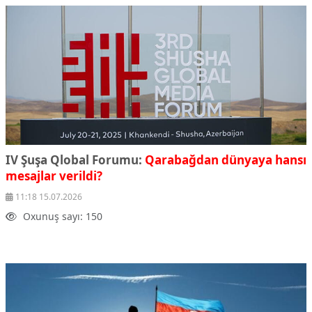
IV Şuşa Qlobal Forumu:
Qarabağdan dünyaya hansı
mesajlar verildi?
11:18 15.07.2026
Oxunuş sayı: 150