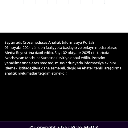
Saytın adı: Crossmedia.az Analitik İnformasiya Portalı
01 noyabr 2024-cü ildən fəaliyyətə başlayıb və onlayn media olaraq
Media Reyestrinə daxil edilib. Sayt 02 oktyabr 2025-ci il tarixdə
Azərbaycan Mətbuat Şurasına üzvlüyə qəbul edilib. Portalın
yaradılmasında əsas məqsəd, müasir dünyada informasiya axınını
izləmək, istifadəçilərə daha səmərəli, dəqiq və əhatəli təhlil, araşdırma,
analitik məlumatlar təqdim etməkdir.
© Copyright 2026 CROSS MEDIA