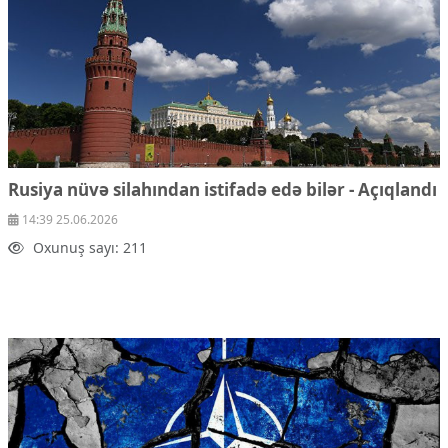
Rusiya nüvə silahından istifadə edə bilər - Açıqlandı
14:39 25.06.2026
Oxunuş sayı: 211