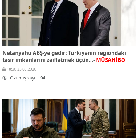
Çarpaz baxış
Təhlil
Siyasi
Geosiyasi
İqtisadi
Sosioloji
Netanyahu ABŞ-yə gedir: Türkiyənin regiondakı
Araşdırma
təsir imkanlarını zəiflətmək üçün…-
MÜSAHİBƏ
Multimedia
18:30 25.07.2026
Foto
Oxunuş sayı: 194
Video
İnfoqrafika
Podcast
Humanitar
Elm və təhsil
Mədəniyyət
Diaspor
Yüksəliş hekayəsi