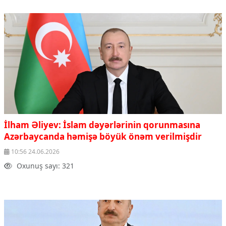
İlham Əliyev: İslam dəyərlərinin qorunmasına
Azərbaycanda həmişə böyük önəm verilmişdir
10:56 24.06.2026
Oxunuş sayı: 321