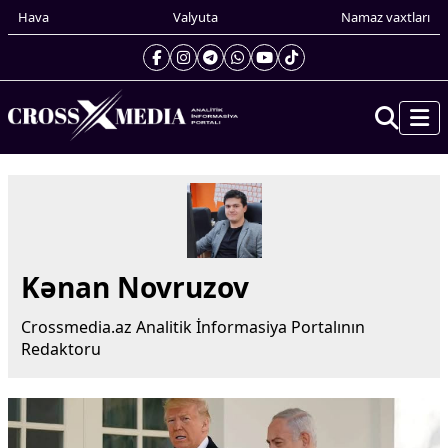
Hava
Valyuta
Namaz vaxtları
Prezidentin gündəliyi
Gündəm
Dünya
Xarici xəbərlər
Kənan Novruzov
Cənubi Qafqaz
Türk Dünyası
Crossmedia.az Analitik İnformasiya Portalının
Yaxın Şərq
Redaktoru
Avropa
Amerika
Asiya
Afrika