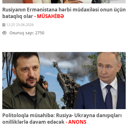
Rusiyanın Ermənistana hərbi müdaxiləsi onun üçün
bataqlıq olar
- MÜSAHİBƏ
12:25 25.06.2026
Oxunuş sayı: 2750
Politoloqla müsahibə: Rusiya- Ukrayna danışıqları
onilliklərlə davam edəcək
- ANONS