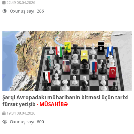
22:49 08.04.2026
Oxunuş sayı: 286
Şərqi Avropadakı müharibənin bitməsi üçün tarixi
fürsət yetişib
- MÜSAHİBƏ
19:34 08.04.2026
Oxunuş sayı: 600