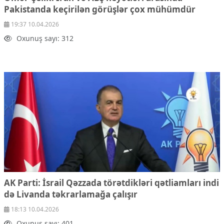
Pakistanda keçirilən görüşlər çox mühümdür
19:37 10.04.2026
Oxunuş sayı: 312
AK Parti: İsrail Qəzzada törətdikləri qətliamları indi
də Livanda təkrarlamağa çalışır
18:13 10.04.2026
Oxunuş sayı: 401