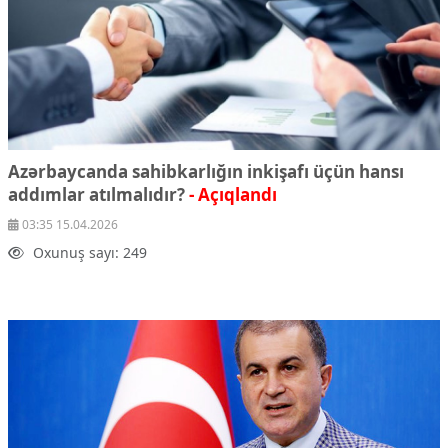
Çarpaz baxış
Təhlil
Siyasi
Geosiyasi
İqtisadi
Sosioloji
Azərbaycanda sahibkarlığın inkişafı üçün hansı
Araşdırma
addımlar atılmalıdır?
- Açıqlandı
Multimedia
03:35 15.04.2026
Foto
Oxunuş sayı: 249
Video
İnfoqrafika
Podcast
Humanitar
Elm və təhsil
Mədəniyyət
Diaspor
Yüksəliş hekayəsi