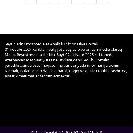
Saytın adı: Crossmedia.az Analitik İnformasiya Portalı
01 noyabr 2024-cü ildən fəaliyyətə başlayıb və onlayn media olaraq
Media Reyestrinə daxil edilib. Sayt 02 oktyabr 2025-ci il tarixdə
Azərbaycan Mətbuat Şurasına üzvlüyə qəbul edilib. Portalın
yaradılmasında əsas məqsəd, müasir dünyada informasiya axınını
izləmək, istifadəçilərə daha səmərəli, dəqiq və əhatəli təhlil, araşdırma,
analitik məlumatlar təqdim etməkdir.
© Copyright 2026 CROSS MEDIA