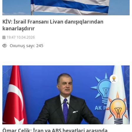
KİV: İsrail Fransanı Livan danışıqlarından
kənarlaşdırır
19:47 10.04.2026
Oxunuş sayı: 245
Ömər Çelik: İran və ABŞ heyətləri arasında