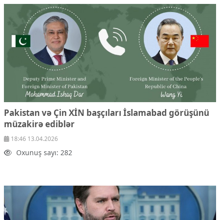
Pakistan və Çin XİN başçıları İslamabad görüşünü
müzakirə ediblər
18:46 13.04.2026
Oxunuş sayı: 282