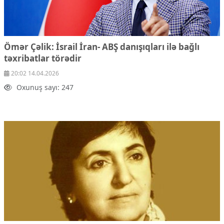
Mədəniyyətimizin Zəfəri
Zəfər Diasporu
Səhiyyə
Ailə və uşaq
Ömər Çəlik: İsrail İran- ABŞ danışıqları ilə bağlı
Turizm
təxribatlar törədir
İqtisadiyyat
20:02 14.04.2026
İqtisadi xəbərlər
Oxunuş sayı: 247
Energetika
Neft-qaz
Əmək və sosial siyasət
Kənd təsərrüfatı
Hərbi sənaye
Telekommunikasiya və nəqliyyat
COP29
Cəmiyyət
Crossmedia.az - 1 yaş
Siyasət
Məhkəmə və hüquq