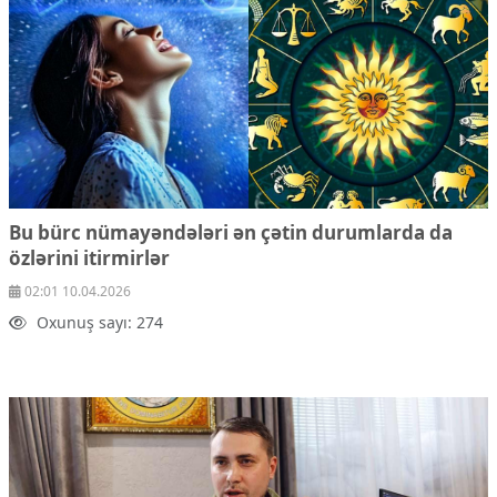
Bu bürc nümayəndələri ən çətin durumlarda da
özlərini itirmirlər
02:01 10.04.2026
Oxunuş sayı: 274