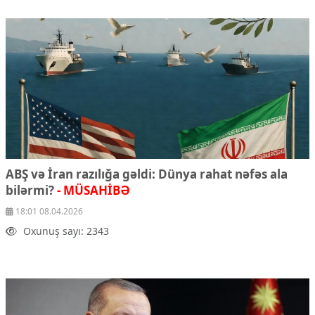
ABŞ və İran razılığa gəldi: Dünya rahat nəfəs ala
bilərmi?
- MÜSAHİBƏ
18:01 08.04.2026
Oxunuş sayı: 2343