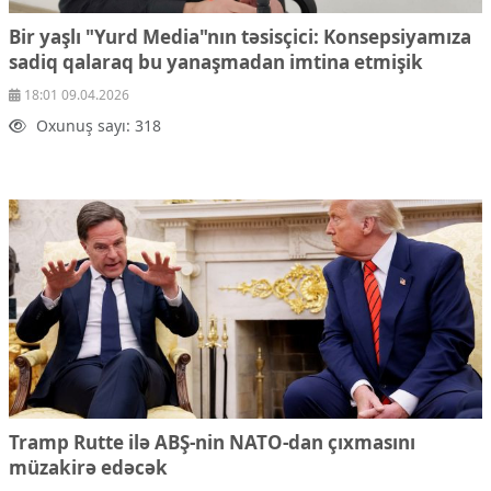
Bir yaşlı "Yurd Media"nın təsisçici: Konsepsiyamıza
sadiq qalaraq bu yanaşmadan imtina etmişik
18:01 09.04.2026
Oxunuş sayı: 318
Tramp Rutte ilə ABŞ-nin NATO-dan çıxmasını
müzakirə edəcək