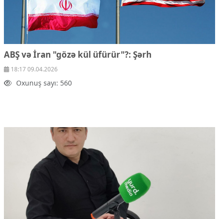
ABŞ və İran "gözə kül üfürür"?: Şərh
18:17 09.04.2026
Oxunuş sayı: 560