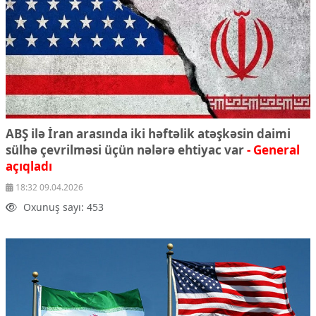
ABŞ ilə İran arasında iki həftəlik atəşkəsin daimi
sülhə çevrilməsi üçün nələrə ehtiyac var
- General
açıqladı
18:32 09.04.2026
Oxunuş sayı: 453