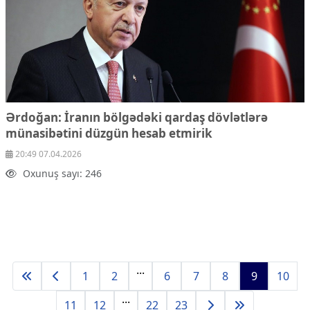
Ərdoğan: İranın bölgədəki qardaş dövlətlərə
münasibətini düzgün hesab etmirik
20:49 07.04.2026
Oxunuş sayı: 246
...
1
2
6
7
8
9
10
...
11
12
22
23