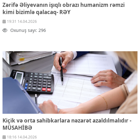
Zərifə Əliyevanın işıqlı obrazı humanizm rəmzi
Ekologiya
kimi bizimlə qalacaq- RƏY
Zəfər - 5
Gənclər və İdman
19:31 14.04.2026
Media və QHT
Oxunuş sayı: 296
Hadisə
Sağlamlıq
Sosium
Mənəvi dəyərlər
Texnologiya
Mətbuat-150
Əlaqə
Missiyamız
Kiçik və orta sahibkarlara nəzarət azaldılmalıdır
-
MÜSAHİBƏ
18:16 14.04.2026