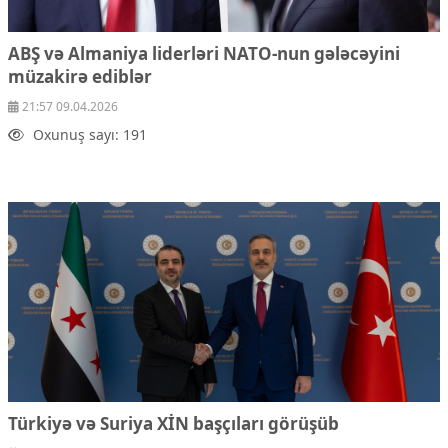
ABŞ və Almaniya liderləri NATO-nun gələcəyini
müzakirə ediblər
21:57 09.04.2026
Oxunuş sayı: 191
Türkiyə və Suriya XİN başçıları görüşüb