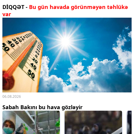
DİQQƏT -
Bu gün havada görünməyən təhlükə
var
06.08.2026
Sabah Bakını bu hava gözləyir