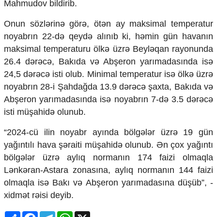
Mahmudov bildirib.
Mədəniyyətimizin Zəfəri
Zəfər Diasporu
Onun sözlərinə görə, ötən ay maksimal temperatur
Səhiyyə
noyabrın 22-də qeydə alınıb ki, həmin gün havanın
Ailə və uşaq
Turizm
maksimal temperaturu ölkə üzrə Beyləqan rayonunda
26.4 dərəcə, Bakıda və Abşeron yarımadasında isə
İqtisadiyyat
24,5 dərəcə isti olub. Minimal temperatur isə ölkə üzrə
İqtisadi xəbərlər
noyabrın 28-i Şahdağda 13.9 dərəcə şaxta, Bakıda və
Energetika
Abşeron yarımadasında isə noyabrın 7-də 3.5 dərəcə
Neft-qaz
isti müşahidə olunub.
Əmək və sosial siyasət
Kənd təsərrüfatı
“2024-cü ilin noyabr ayında bölgələr üzrə 19 gün
Hərbi sənaye
yağıntılı hava şəraiti müşahidə olunub. Ən çox yağıntı
Telekommunikasiya və nəqliyyat
bölgələr üzrə aylıq normanın 174 faizi olmaqla
COP29
Lənkəran-Astara zonasına, aylıq normanın 144 faizi
Cəmiyyət
olmaqla isə Bakı və Abşeron yarımadasına düşüb”, -
Crossmedia.az - 1 yaş
xidmət rəisi deyib.
Siyasət
Share
Facebook
Telegram
WhatsApp
X
Məhkəmə və hüquq