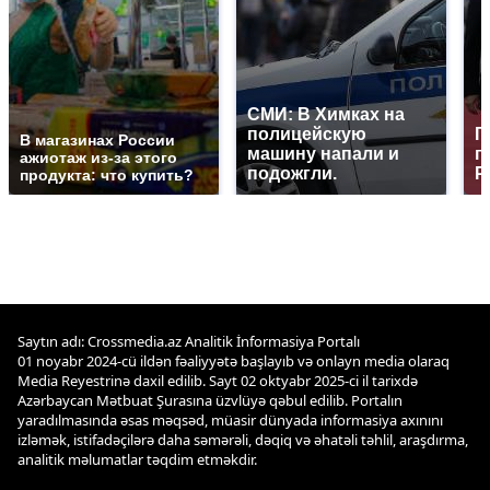
СМИ: В Химках на
полицейскую
Г
В магазинах России
машину напали и
п
ажиотаж из-за этого
подожгли.
Р
продукта: что купить?
Saytın adı: Crossmedia.az Analitik İnformasiya Portalı
01 noyabr 2024-cü ildən fəaliyyətə başlayıb və onlayn media olaraq
Media Reyestrinə daxil edilib. Sayt 02 oktyabr 2025-ci il tarixdə
Azərbaycan Mətbuat Şurasına üzvlüyə qəbul edilib. Portalın
yaradılmasında əsas məqsəd, müasir dünyada informasiya axınını
izləmək, istifadəçilərə daha səmərəli, dəqiq və əhatəli təhlil, araşdırma,
analitik məlumatlar təqdim etməkdir.