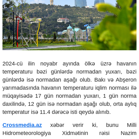
Çarpaz baxış
Təhlil
Siyasi
Geosiyasi
İqtisadi
Sosioloji
Araşdırma
Multimedia
2024-cü ilin noyabr ayında ölkə üzrə havanın
temperaturu bəzi günlərdə normadan yuxarı, bəzi
Foto
Video
günlərdə isə normadan aşağı olub. Bakı və Abşeron
İnfoqrafika
yarımadasında havanın temperaturu iqlim norması ilə
Podcast
müqayisədə 17 gün normadan yuxarı, 1 gün norma
daxilində, 12 gün isə normadan aşağı olub, orta aylıq
Humanitar
temperatur isə 11.4 dərəcə isti qeydə alınıb.
Elm və təhsil
Mədəniyyət
Crossmedia.az
xəbər verir ki, bunu Milli
Diaspor
Hidrometeorologiya Xidmətinin rəisi Nazim
Yüksəliş hekayəsi