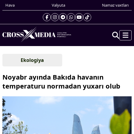
Hava
Valyuta
Namaz vaxtları
Prezidentin gündəliyi
Ekologiya
Gündəm
Dünya
Noyabr ayında Bakıda havanın
Xarici xəbərlər
temperaturu normadan yuxarı olub
Cənubi Qafqaz
Türk Dünyası
Yaxın Şərq
Avropa
Amerika
Asiya
Afrika