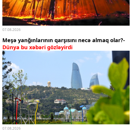
07.08.2026
Meşə yanğınlarının qarşısını necə almaq olar?-
Dünya bu xəbəri gözləyirdi
07.08.2026