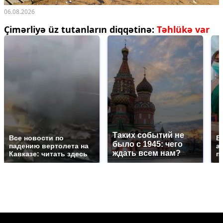
06.08.2026
Çimərliyə üz tutanların diqqətinə:
Təhlükə var
Таких событий не
Все новости по
В
было с 1945: чего
падению вертолета на
а
ждать всем нам?
Кавказе: читать здесь
п