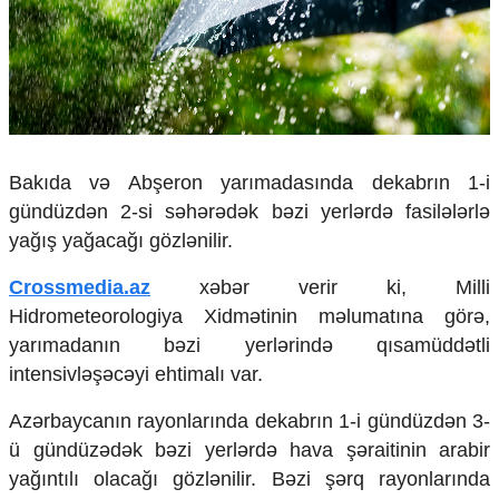
Çarpaz baxış
Təhlil
Siyasi
Geosiyasi
İqtisadi
Sosioloji
Bakıda və Abşeron yarımadasında dekabrın 1-i
Araşdırma
gündüzdən 2-si səhərədək bəzi yerlərdə fasilələrlə
Multimedia
yağış yağacağı gözlənilir.
Foto
Video
Crossmedia.az
xəbər verir ki, Milli
İnfoqrafika
Hidrometeorologiya Xidmətinin məlumatına görə,
Podcast
yarımadanın bəzi yerlərində qısamüddətli
Humanitar
intensivləşəcəyi ehtimalı var.
Elm və təhsil
Azərbaycanın rayonlarında dekabrın 1-i gündüzdən 3-
Mədəniyyət
ü gündüzədək bəzi yerlərdə hava şəraitinin arabir
Diaspor
yağıntılı olacağı gözlənilir. Bəzi şərq rayonlarında
Yüksəliş hekayəsi