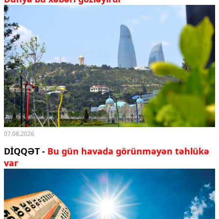
07.08.2026
DİQQƏT -
Bu gün havada görünməyən təhlükə
var