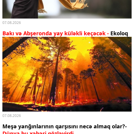
07.08.2026
Bakı və Abşeronda yay küləkli keçəcək -
Ekoloq
07.08.2026
Meşə yanğınlarının qarşısını necə almaq olar?-
Dünya bu xəbəri gözləyirdi