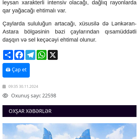
leysan xarakterli intensiv olacağı, dağlıq rayonlarda
Mədəniyyətimizin Zəfəri
qar yağacağı ehtimalı var.
Zəfər Diasporu
Səhiyyə
Çaylarda sululuğun artacağı, xüsusilə də Lənkəran-
Ailə və uşaq
Turizm
Astara bölgəsinin bəzi çaylarından qısamüddətli
daşqın və sel keçəcəyi ehtimal olunur.
İqtisadiyyat
Share
Facebook
Telegram
WhatsApp
X
İqtisadi xəbərlər
Energetika
Neft-qaz
🖨 Çap et
Əmək və sosial siyasət
Kənd təsərrüfatı
09:35 30.11.2024
Hərbi sənaye
Telekommunikasiya və nəqliyyat
Oxunuş sayı: 22598
COP29
OXŞAR XƏBƏRLƏR
Cəmiyyət
Crossmedia.az - 1 yaş
Siyasət
Məhkəmə və hüquq