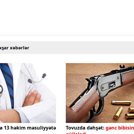
xşar xəbərlər
a 13 həkim məsuliyyətə
Tovuzda dəhşət:
gənc bibisin