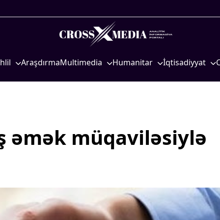
hlil
Araşdırma
Multimedia
Humanitar
İqtisadiyyat
iyasi
Foto
Elm və təhsil
İqtisadi xəbərlər
eosiyasi
Video
Mədəniyyət
Energetika
qtisadi
İnfoqrafika
Diaspor
Neft-qaz
osioloji
Podcast
Yüksəliş hekayəsi
Əmək və sosial si
iş əmək müqaviləsiylə
Mədəniyyətimizin Zəfəri
Kənd təsərrüfatı
Zəfər Diasporu
Hərbi sənaye
Səhiyyə
Telekommunikasiy
nəqliyyat
Ailə və uşaq
COP29
Turizm