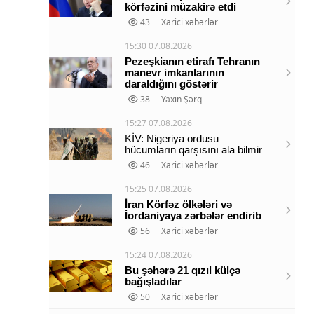
körfəzini müzakirə etdi
43
Xarici xəbərlər
15:30 07.08.2026
Pezeşkianın etirafı Tehranın
manevr imkanlarının
daraldığını göstərir
38
Yaxın Şərq
15:27 07.08.2026
KİV: Nigeriya ordusu
hücumların qarşısını ala bilmir
46
Xarici xəbərlər
15:25 07.08.2026
İran Körfəz ölkələri və
İordaniyaya zərbələr endirib
56
Xarici xəbərlər
15:24 07.08.2026
Bu şəhərə 21 qızıl külçə
bağışladılar
50
Xarici xəbərlər