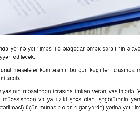
nda yerin
ə yetirilməsi ilə əlaqədar əmək
ş
əraitinin əla
yyən ediləcək.
gional məsələlər komitəsinin bu g
ün keçiril
ən iclas
ında 
ini tap
ıb.
siyas
ının m
əsafədən icras
ına imkan ver
ən vasitələrlə (
) m
ü
əssisədən və ya fiziki
ş
əxs olan i
ş
əg
ötür
ənin yar
st
ərilməsi)
üçün münasib olan dig
ər yerdə) yerinə yetirilm