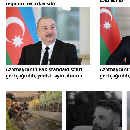
cəlb edilib
regionu necə dəyişdi?
Azərbaycanın Pakistandakı səfiri
Azərbaycanın
geri çağırılıb, yenisi təyin olunub
geri çağırılı