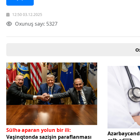
Texnologiya
Mətbuat-150
12:50 03.12.2025
Əlaqə
Oxunuş sayı: 5327
Missiyamız
O
Sülhə aparan yolun bir ili:
Azərbaycand
Vaşinqtonda sazişin paraflanması