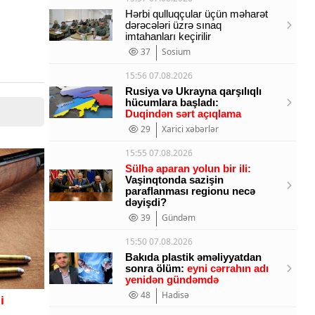
Hərbi qulluqçular üçün məharət
dərəcələri üzrə sınaq
imtahanları keçirilir
37
Sosium
15:56 07.08.2026
Rusiya və Ukrayna qarşılıqlı
hücumlara başladı:
Duqindən sərt açıqlama
29
Xarici xəbərlər
15:55 07.08.2026
Sülhə aparan yolun bir ili:
Vaşinqtonda sazişin
paraflanması regionu necə
dəyişdi?
39
Gündəm
15:50 07.08.2026
Bakıda plastik əməliyyatdan
sonra ölüm:
eyni cərrahın adı
yenidən gündəmdə
48
Hadisə
i