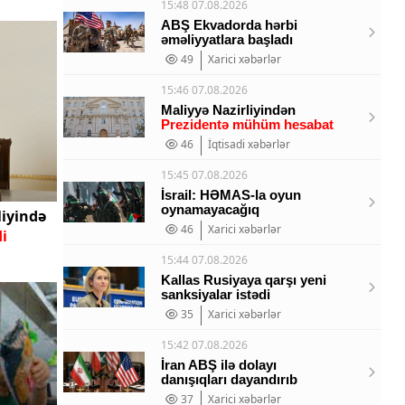
15:48 07.08.2026
ABŞ Ekvadorda hərbi
əməliyyatlara başladı
49
Xarici xəbərlər
15:46 07.08.2026
Maliyyə Nazirliyindən
Prezidentə mühüm hesabat
46
İqtisadi xəbərlər
15:45 07.08.2026
İsrail: HƏMAS-la oyun
oynamayacağıq
liyində
46
Xarici xəbərlər
i
15:44 07.08.2026
Kallas Rusiyaya qarşı yeni
sanksiyalar istədi
35
Xarici xəbərlər
15:42 07.08.2026
İran ABŞ ilə dolayı
danışıqları dayandırıb
37
Xarici xəbərlər