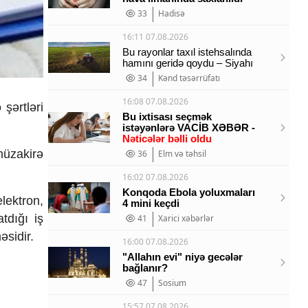
33
Hadisə
16:11 07.08.2026
Bu rayonlar taxıl istehsalında
hamını geridə qoydu – Siyahı
34
Kənd təsərrüfatı
16:08 07.08.2026
və
ş
ərtləri
Bu ixtisası seçmək
istəyənlərə VACİB XƏBƏR -
Nəticələr bəlli oldu
m
üzakir
ə
36
Elm və təhsil
16:02 07.08.2026
Konqoda Ebola yoluxmaları
elektron,
4 mini keçdi
atd
ığı iş
41
Xarici xəbərlər
əsidir.
16:00 07.08.2026
"Allahın evi" niyə gecələr
bağlanır?
47
Sosium
15:57 07.08.2026