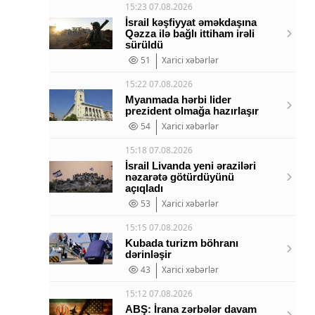
15:23 07.08.2026
İsrail kəşfiyyat əməkdaşına
Qəzza ilə bağlı ittiham irəli
sürüldü
51
Xarici xəbərlər
15:22 07.08.2026
Myanmada hərbi lider
prezident olmağa hazırlaşır
54
Xarici xəbərlər
15:18 07.08.2026
İsrail Livanda yeni əraziləri
nəzarətə götürdüyünü
açıqladı
53
Xarici xəbərlər
15:15 07.08.2026
Kubada turizm böhranı
dərinləşir
43
Xarici xəbərlər
15:12 07.08.2026
ABŞ: İrana zərbələr davam