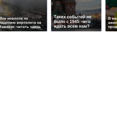
Таких событий не
Все новости по
В ма
было с 1945: чего
падению вертолета на
ажио
ждать всем нам?
Кавказе: читать здесь
прод