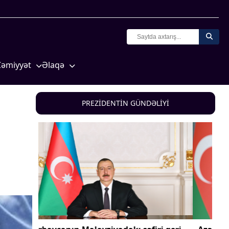
Cəmiyyət
Əlaqə
Crossmedia.az - 1 yaş
Missiyamız
Siyasət
PREZİDENTİN GÜNDƏLİYİ
Məhkəmə və hüquq
yasət
Ekologiya
Zəfər - 5
Gənclər və İdman
a və
Media və QHT
Hadisə
Sağlamlıq