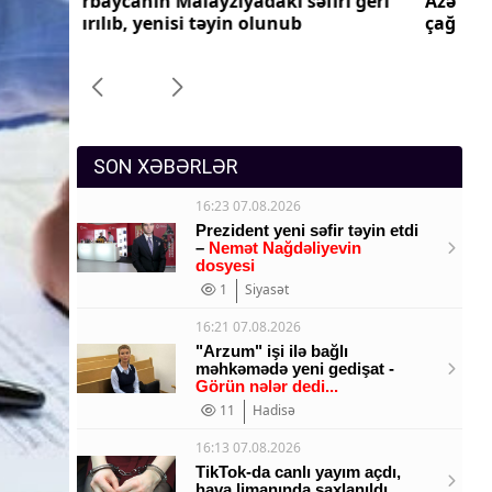
ri geri
Azərbaycanın Pakistandakı səfiri geri
Az
Sosium
çağırılıb, yenisi təyin olunub
ça
Mənəvi dəyərlər
Texnologiya
Mətbuat-150
SON XƏBƏRLƏR
16:23 07.08.2026
Prezident yeni səfir təyin etdi
–
Nemət Nağdəliyevin
dosyesi
1
Siyasət
16:21 07.08.2026
"Arzum" işi ilə bağlı
məhkəmədə yeni gedişat -
Görün nələr dedi...
11
Hadisə
16:13 07.08.2026
TikTok-da canlı yayım açdı,
hava limanında saxlanıldı