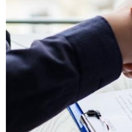
Azərbaycan Beynəl
Siyasi
Forumunun Təşkila
Geosiyasi
İqtisadi
Sosioloji
Araşdırma
Multimedia
Foto
Video
İnfoqrafika
Podcast
Humanitar
Elm və təhsil
Mədəniyyət
Diaspor
Yüksəliş hekayəsi
Mədəniyyətimizin Zəfəri
Zəfər Diasporu
Səhiyyə
Ailə və uşaq
Turizm