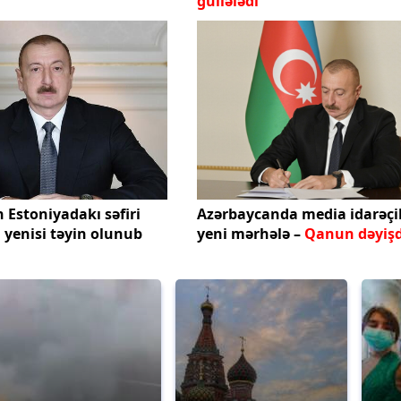
güllələdi
 Estoniyadakı səfiri
Azərbaycanda media idarəçi
b, yenisi təyin olunub
yeni mərhələ –
Qanun dəyişd