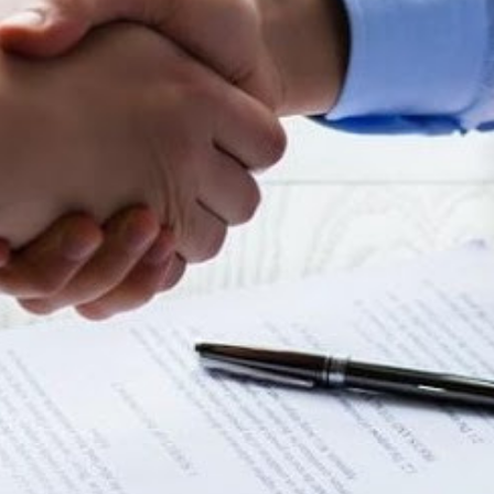
xalq İnvestisiya
Azərbaycanın Malayziyadakı səfi
t Komitəsi yaradılıb
çağırılıb, yenisi təyin olunub