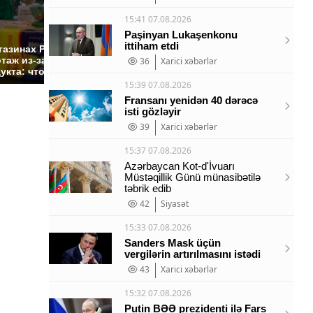
15:41 07.08.2026
СМИ: В Химках на
Paşinyan Lukaşenkonu
полицейскую
Где буд
ittiham etdi
газинах России
машину напали и
презид
таж из-за этого
36
Xarici xəbərlər
подожгли.
России:
укта: что купить?
15:39 07.08.2026
Fransanı yenidən 40 dərəcə
isti gözləyir
39
Xarici xəbərlər
15:37 07.08.2026
Azərbaycan Kot-d'İvuarı
Müstəqillik Günü münasibətilə
təbrik edib
42
Siyasət
15:33 07.08.2026
Sanders Mask üçün
vergilərin artırılmasını istədi
43
Xarici xəbərlər
15:32 07.08.2026
Putin BƏƏ prezidenti ilə Fars