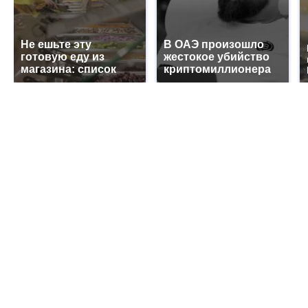
Не ешьте эту
В ОАЭ произошло
готовую еду из
жестокое убийство
магазина: список
криптомиллионера