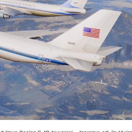
can-ABŞ əlaqələri 34
İlham Əliyev: Azərbaycan cəmiy
ünasibətlər tarixində
artıq bölgədə formalaşmış sülh
qərarlaşıb
mühitində yaşamağa uyğunlaşı