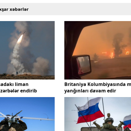
xşar xəbərlər
sadakı liman
Britaniya Kolumbiyasında 
zərbələr endirib
yanğınları davam edir