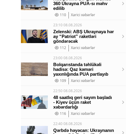
360 Ukrayna PUA-sı məhv
edilib
110
Xarici xəbərlər
23:10 08.08.2026
Zelenski: ABŞ Ukraynaya hər
ay “Patriot” raketləri
göndərəcək
112
Xarici xəbərlər
23:00 08.08.2026
Bolqarıstanda təhlükəli
hadisə: Qaz kəməri
yaxınlığında PUA partlayıb
109
Xarici xəbərlər
22:50 08.08.2026
48 saatlıq geri sayım başladı
- Kiyev üçün raket
xəbərdarlığı
116
Xarici xəbərlər
22:40 08.08.2026
Qərbdə həyəcan: Ukraynanın