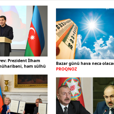
ev: Prezident İlham
Bazar günü hava necə olacaq
müharibəni, həm sülhü
PROQNOZ