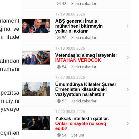
48
Xarici xəbərlər
17:19 08.08.2026
rlament
ABŞ generalı İranla
müharibəni bitirməyin
ağına və
yollarını axtarır
nı ifadə
50
Xarici xəbərlər
17:13 08.08.2026
Vətəndaşlıq almaq istəyənlər
İMTAHAN VERƏCƏK
afından
54
Xarici xəbərlər
nnaməni
17:07 08.08.2026
Ümumdünya Kilsələr Şurası
Ermənistan kilsəsindəki
pezitsa
vəziyyətdən narahatdır
ildiyini
53
Xarici xəbərlər
iyevaya
17:00 08.08.2026
Yüksək intellektli qatillər:
Onları cinayətə nə sövq
edib?
çirilən
54
Sosium