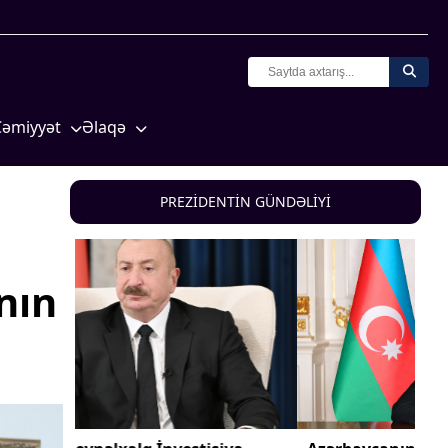
Cəmiyyət
Əlaqə
Crossmedia.az - 1 yaş
Missiyamız
Siyasət
PREZİDENTİN GÜNDƏLİYİ
Məhkəmə və hüquq
yasət
Ekologiya
nın
Zəfər - 5
Gənclər və İdman
a və
Media və QHT
Hadisə
Sağlamlıq