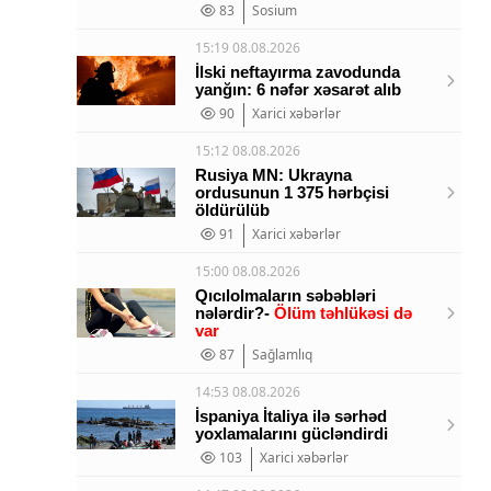
83
Sosium
15:19 08.08.2026
İlski neftayırma zavodunda
yanğın: 6 nəfər xəsarət alıb
90
Xarici xəbərlər
15:12 08.08.2026
Rusiya MN: Ukrayna
ordusunun 1 375 hərbçisi
öldürülüb
91
Xarici xəbərlər
15:00 08.08.2026
Qıcılolmaların səbəbləri
nələrdir?-
Ölüm təhlükəsi də
var
87
Sağlamlıq
14:53 08.08.2026
İspaniya İtaliya ilə sərhəd
yoxlamalarını gücləndirdi
103
Xarici xəbərlər