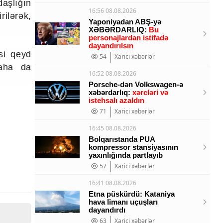
daşlığın
16:56 08.08.2026
rilərək,
Yaponiyadan ABŞ-yə
XƏBƏRDARLIQ:
Bu
personajlardan istifadə
dayandırılsın
əsi qeyd
54
Xarici xəbərlər
daha da
16:52 08.08.2026
Porsche-dən Volkswagen-ə
xəbərdarlıq:
xərcləri və
istehsalı azaldın
71
Xarici xəbərlər
16:45 08.08.2026
Bolqarıstanda PUA
kompressor stansiyasının
yaxınlığında partlayıb
57
Xarici xəbərlər
16:41 08.08.2026
Etna püskürdü: Kataniya
hava limanı uçuşları
dayandırdı
63
Xarici xəbərlər