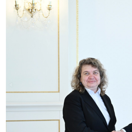
Nikol Paşinyan Pr
Siyasi
zəng edib
- YENİL
Geosiyasi
İqtisadi
Sosioloji
Araşdırma
Multimedia
Foto
Video
İnfoqrafika
Podcast
Humanitar
Elm və təhsil
Mədəniyyət
Diaspor
Yüksəliş hekayəsi
Mədəniyyətimizin Zəfəri
Zəfər Diasporu
Səhiyyə
Ailə və uşaq
Turizm