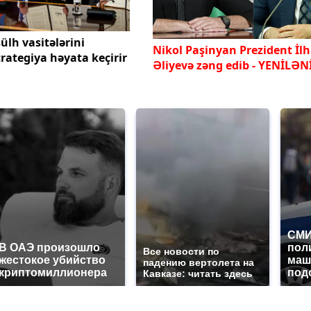
ülh vasitələrini
Nikol Paşinyan Prezident İl
trategiya həyata keçirir
Əliyevə zəng edib
- YENİLƏN
СМИ
В ОАЭ произошло
пол
Все новости по
жестокое убийство
маш
падению вертолета на
криптомиллионера
под
Кавказе: читать здесь