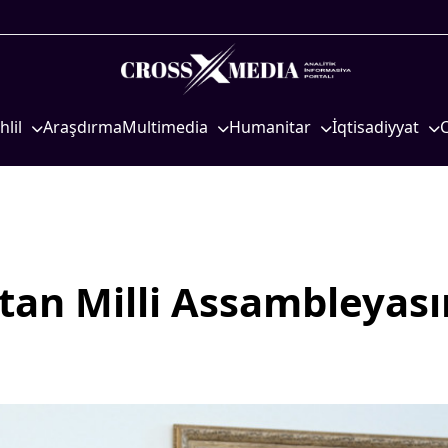
hlil
Araşdırma
Multimedia
Humanitar
İqtisadiyyat
iyasi
Foto
Elm və təhsil
İqtisadi xəbərlər
eosiyasi
Video
Mədəniyyət
Energetika
qtisadi
İnfoqrafika
Diaspor
Neft-qaz
osioloji
Podcast
Yüksəliş hekayəsi
Əmək və sosial si
tan Milli Assambleyası
Mədəniyyətimizin Zəfəri
Kənd təsərrüfatı
Zəfər Diasporu
Hərbi sənaye
Səhiyyə
Telekommunikasiy
nəqliyyat
Ailə və uşaq
COP29
Turizm