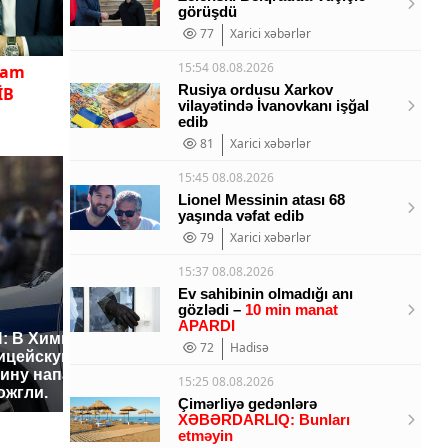
görüşdü
77
Xarici xəbərlər
15:54 08.08.2026
ham
Rusiya ordusu Xarkov
İB
vilayətində İvanovkanı işğal
edib
81
Xarici xəbərlər
15:45 08.08.2026
Lionel Messinin atası 68
yaşında vəfat edib
79
Xarici xəbərlər
15:37 08.08.2026
Ev sahibinin olmadığı anı
gözlədi –
10 min manat
APARDI
: В Химках на
72
Hadisə
ицейскую
Где будет встреча
Такую з
ину напали и
президентов США и
никто не
15:25 08.08.2026
ожгли.
России: Европа?
так?!
Çimərliyə gedənlərə
XƏBƏRDARLIQ: Bunları
etməyin