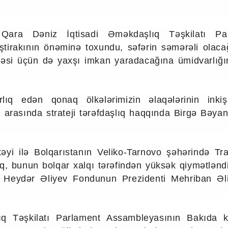
 Qara Dəniz İqtisadi Əməkdaşlıq Təşkilatı Pa
iştirakının önəminə toxundu, səfərin səmərəli olac
kirəsi üçün də yaxşı imkan yaradacağına ümidvarlığı
lıq edən qonaq ölkələrimizin əlaqələrinin inkiş
 arasında strateji tərəfdaşlıq haqqında Birgə Bəya
yi ilə Bolqarıstanın Veliko-Tarnovo şəhərində Tra
, bunun bolqar xalqı tərəfindən yüksək qiymətləndir
ə Heydər Əliyev Fondunun Prezidenti Mehriban Əl
 Təşkilatı Parlament Assambleyasının Bakıda ke