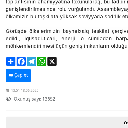
toplantısının əhəmiyyətinə toxunularaq, bu tədbir
genişləndirilməsində rolu vurğulandı. Assambleyay
ölkəmizin bu təşkilata yüksək səviyyədə sədrlik et
Görüşdə ölkələrimizin beynəlxalq təşkilat çərçi
edildi, iqtisadi-ticari, enerji, o cümlədən b
möhkəmləndirilməsi üçün geniş imkanların olduğu bi
Share
Facebook
Telegram
WhatsApp
X
🖨 Çap et
13:51 18.06.2025
Oxunuş sayı: 13652
O