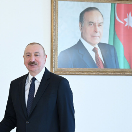
ezident İlham Əliyevə
Azərbaycan Beynəlxalq İnvestis
ƏNİB
Forumunun Təşkilat Komitəsi y