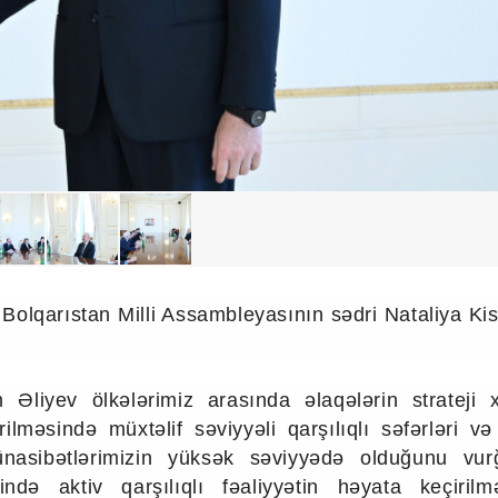
Bolqarıstan Milli Assambleyasının sədri Nataliya Ki
Əliyev ölkələrimiz arasında əlaqələrin strateji x
ilməsində müxtəlif səviyyəli qarşılıqlı səfərləri v
münasibətlərimizin yüksək səviyyədə olduğunu vur
ndə aktiv qarşılıqlı fəaliyyətin həyata keçirilm