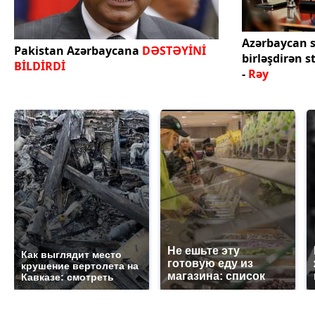
Azərbaycan s
Pakistan Azərbaycana
DƏSTƏYİNİ
birləşdirən s
BİLDİRDİ
-
Rəy
Не ешьте эту
Как выглядит место
готовую еду из
крушение вертолета на
магазина: список
Кавказе: смотреть