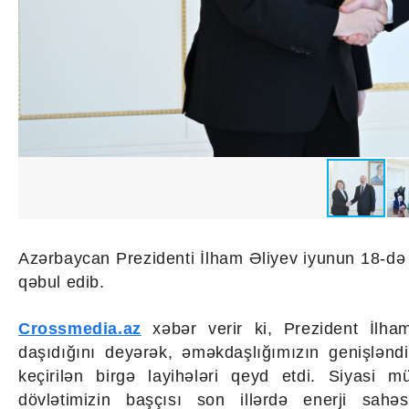
İqtisadiyyat
İqtisadi xəbərlər
Energetika
Neft-qaz
Əmək və sosial siyasət
Kənd təsərrüfatı
Hərbi sənaye
Telekommunikasiya və nəqliyyat
COP29
Cəmiyyət
Crossmedia.az - 1 yaş
Siyasət
Məhkəmə və hüquq
Azərbaycan Prezidenti İlham Əliyev iyunun 18-də 
Ekologiya
qəbul edib.
Zəfər - 5
Gənclər və İdman
Media və QHT
Crossmedia.az
xəbər verir ki, Prezident İlham 
Hadisə
daşıdığını deyərək, əməkdaşlığımızın genişləndir
Sağlamlıq
keçirilən birgə layihələri qeyd etdi. Siyasi 
Sosium
dövlətimizin başçısı son illərdə enerji sahəsi
Mənəvi dəyərlər