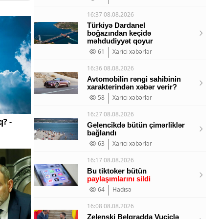
16:37 08.08.2026
Türkiyə Dardanel
boğazından keçidə
məhdudiyyət qoyur
61
Xarici xəbərlər
16:36 08.08.2026
Avtomobilin rəngi sahibinin
xarakterindən xəbər verir?
58
Xarici xəbərlər
16:27 08.08.2026
? -
Gelencikdə bütün çimərliklər
bağlandı
63
Xarici xəbərlər
16:17 08.08.2026
Bu tiktoker bütün
paylaşımlarını sildi
64
Hadisə
16:08 08.08.2026
Zelenski Belqradda Vuçiçlə