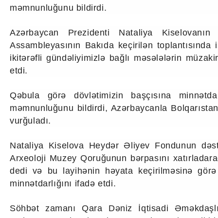
məmnunluğunu bildirdi.
Texnologiya
Mətbuat-150
Əlaqə
Azərbaycan Prezidenti Nataliya Kiselovanın
Missiyamız
Assambleyasının Bakıda keçirilən toplantısında 
ikitərəfli gündəliyimizlə bağlı məsələlərin müza
etdi.
Qəbula görə dövlətimizin başçısına minnətdar
məmnunluğunu bildirdi, Azərbaycanla Bolqarıstan
vurğuladı.
Nataliya Kiselova Heydər Əliyev Fondunun dəstə
Arxeoloji Muzey Qoruğunun bərpasını xatırladaraq
dedi və bu layihənin həyata keçirilməsinə gör
minnətdarlığını ifadə etdi.
Söhbət zamanı Qara Dəniz İqtisadi Əməkdaşlıq