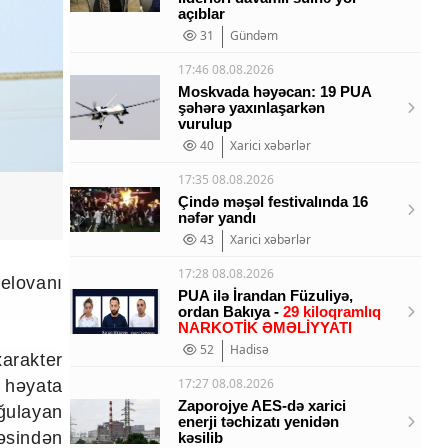
açıblar
31
Gündəm
17:46 08.08.2026
Moskvada həyəcan: 19 PUA
şəhərə yaxınlaşarkən
vurulup
40
Xarici xəbərlər
17:35 08.08.2026
Çində məşəl festivalında 16
nəfər yandı
43
Xarici xəbərlər
17:28 08.08.2026
selovanı
PUA ilə İrandan Füzuliyə,
ordan Bakıya -
29 kiloqramlıq
NARKOTİK ƏMƏLİYYATI
52
Hadisə
arakter
17:27 08.08.2026
ə həyata
Zaporojye AES-də xarici
ğulayan
enerji təchizatı yenidən
əsindən
kəsilib