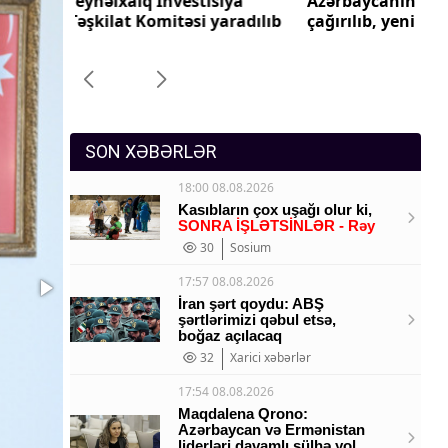
iya
Azərbaycanın Malayziyadakı səfiri geri
Az
Sosium
aradılıb
çağırılıb, yenisi təyin olunub
ça
Mənəvi dəyərlər
Texnologiya
Mətbuat-150
SON XƏBƏRLƏR
18:00 08.08.2026
Kasıbların çox uşağı olur ki,
SONRA İŞLƏTSİNLƏR - Rəy
30
Sosium
17:57 08.08.2026
İran şərt qoydu: ABŞ
şərtlərimizi qəbul etsə,
boğaz açılacaq
32
Xarici xəbərlər
17:54 08.08.2026
Maqdalena Qrono:
Azərbaycan və Ermənistan
liderləri davamlı sülhə yol