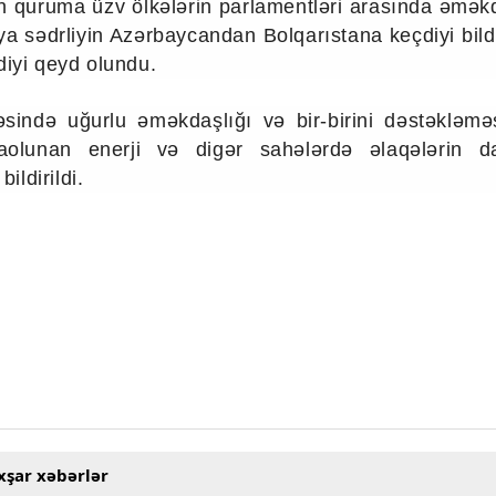
in quruma üzv ölkələrin parlamentləri arasında əmək
a sədrliyin Azərbaycandan Bolqarıstana keçdiyi bildi
diyi qeyd olundu.
vəsində uğurlu əməkdaşlığı və bir-birini dəstəkləm
ərpaolunan enerji və digər sahələrdə əlaqələrin 
ldirildi.
xşar xəbərlər