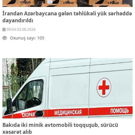
İrandan Azərbaycana gələn təhlükəli yük sərhəddə
dayandırıldı
09:04 03.08.2026
Oxunuş sayı: 105
Bakıda iki minik avtomobili toqquşub, sürücü
xəsarət alıb