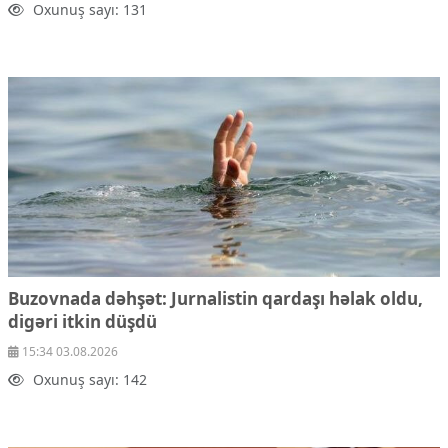
Oxunuş sayı: 131
Mədəniyyətimizin Zəfəri
Zəfər Diasporu
Səhiyyə
Ailə və uşaq
Turizm
İqtisadiyyat
İqtisadi xəbərlər
Energetika
Neft-qaz
Əmək və sosial siyasət
Kənd təsərrüfatı
Hərbi sənaye
Buzovnada dəhşət: Jurnalistin qardaşı həlak oldu,
Telekommunikasiya və nəqliyyat
digəri itkin düşdü
COP29
15:34 03.08.2026
Cəmiyyət
Oxunuş sayı: 142
Crossmedia.az - 1 yaş
Siyasət
Məhkəmə və hüquq