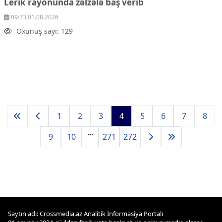
Lerik rayonunda zəlzələ baş verib
09:33 01.08.2026
Oxunuş sayı: 129
1
2
3
4
5
6
7
8
...
9
10
271
272
Saytın adı: Crossmedia.az Analitik İnformasiya Portalı