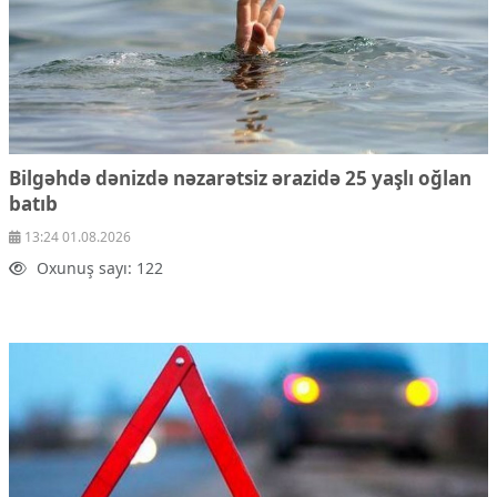
Bilgəhdə dənizdə nəzarətsiz ərazidə 25 yaşlı oğlan
batıb
13:24 01.08.2026
Oxunuş sayı: 122