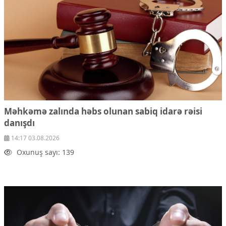
Ekologiya
Zəfər - 5
Gənclər və İdman
Media və QHT
Hadisə
Sağlamlıq
Sosium
Mənəvi dəyərlər
Texnologiya
Mətbuat-150
Məhkəmə zalında həbs olunan sabiq idarə rəisi
danışdı
Əlaqə
14:17 03.08.2026
Missiyamız
Oxunuş sayı: 139