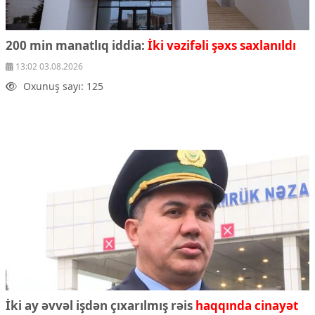
200 min manatlıq iddia:
İki vəzifəli şəxs saxlanıldı
13:02 03.08.2026
Oxunuş sayı: 125
İki ay əvvəl işdən çıxarılmış rəis
haqqında cinayət