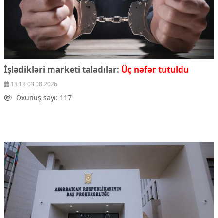
İşlədikləri marketi taladılar:
Üç nəfər tutuldu
13:13 03.08.2026
Oxunuş sayı: 117