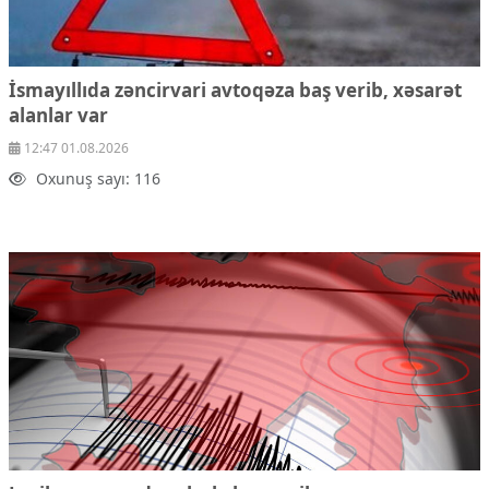
İsmayıllıda zəncirvari avtoqəza baş verib, xəsarət
alanlar var
12:47 01.08.2026
Oxunuş sayı: 116