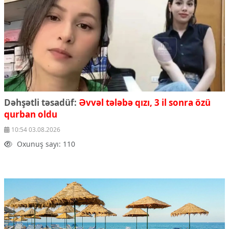
Dəhşətli təsadüf:
Əvvəl tələbə qızı, 3 il sonra özü
qurban oldu
10:54 03.08.2026
Oxunuş sayı: 110