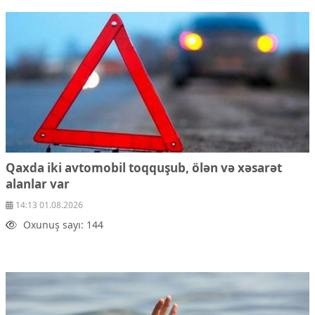
Qaxda iki avtomobil toqquşub, ölən və xəsarət
alanlar var
14:13 01.08.2026
Oxunuş sayı: 144