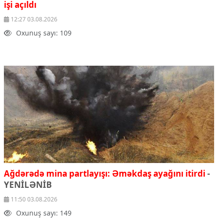
işi açıldı
12:27 03.08.2026
Oxunuş sayı: 109
Ağdərədə mina partlayışı: Əməkdaş ayağını itirdi
-
YENİLƏNİB
11:50 03.08.2026
Oxunuş sayı: 149