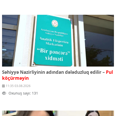
Səhiyyə Nazirliyinin adından dələduzluq edilir –
Pul
köçürməyin
11:35 03.08.2026
Oxunuş sayı: 131