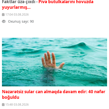
Faktlar üzə çıxdı -
Pivə butulkalarını hovuzda
Çarpaz baxış
yuyurlarmış...
Təhlil
17:04 03.08.2026
Siyasi
Oxunuş sayı: 90
Geosiyasi
İqtisadi
Sosioloji
Araşdırma
Multimedia
Foto
Video
İnfoqrafika
Podcast
Humanitar
Elm və təhsil
Nəzarətsiz sular can almaqda davam edir: 40 nəfər
Mədəniyyət
boğuldu
Diaspor
15:48 03.08.2026
Yüksəliş hekayəsi