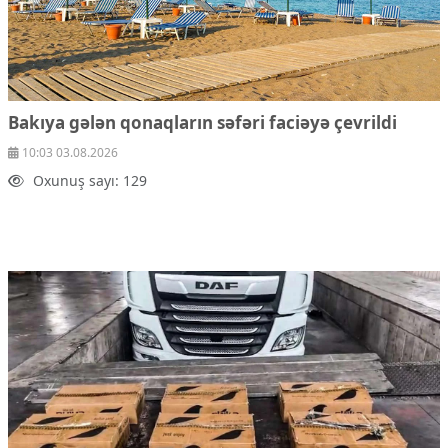
Bakıya gələn qonaqların səfəri faciəyə çevrildi
10:03 03.08.2026
Oxunuş sayı: 129