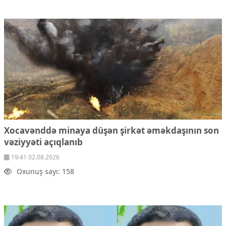
Xocavənddə minaya düşən şirkət əməkdaşının son
vəziyyəti açıqlanıb
19:41 02.08.2026
Oxunuş sayı: 158