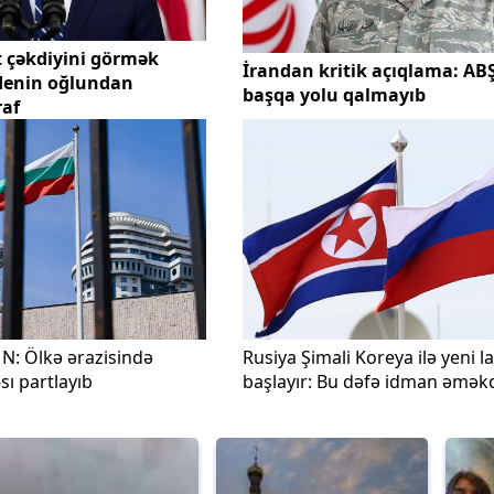
 çəkdiyini görmək
İrandan kritik açıqlama: AB
ydenin oğlundan
başqa yolu qalmayıb
raf
N: Ölkə ərazisində
Rusiya Şimali Koreya ilə yeni l
ı partlayıb
başlayır: Bu dəfə idman əməkd