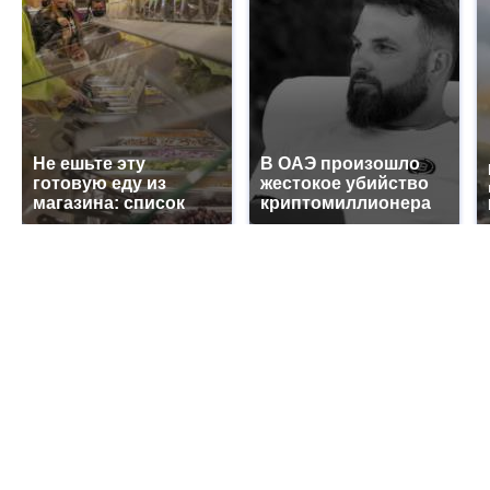
Не ешьте эту
В ОАЭ произошло
готовую еду из
жестокое убийство
магазина: список
криптомиллионера