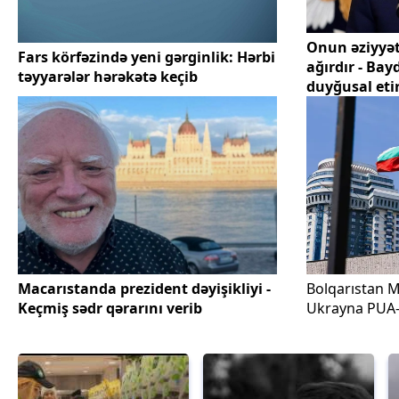
Onun əziyyət
Fars körfəzində yeni gərginlik: Hərbi
ağırdır - Ba
təyyarələr hərəkətə keçib
duyğusal eti
Macarıstanda prezident dəyişikliyi -
Bolqarıstan M
Keçmiş sədr qərarını verib
Ukrayna PUA-s