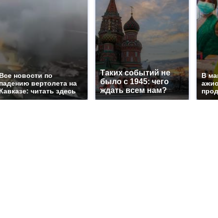
Таких событий не
Все новости по
В ма
было с 1945: чего
падению вертолета на
ажио
ждать всем нам?
Кавказе: читать здесь
прод