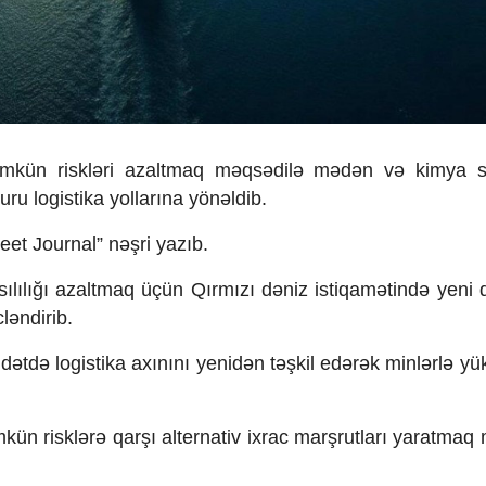
kün riskləri azaltmaq məqsədilə mədən və kimya s
ru logistika yollarına yönəldib.
eet Journal” nəşri yazıb.
sılılığı azaltmaq üçün Qırmızı dəniz istiqamətində yeni
ləndirib.
müddətdə logistika axınını yenidən təşkil edərək minlərlə y
kün risklərə qarşı alternativ ixrac marşrutları yaratmaq