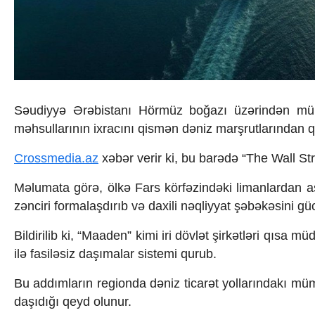
İqtisadiyyat
İqtisadi xəbərlər
Energetika
Neft-qaz
Əmək və sosial siyasət
Kənd təsərrüfatı
Hərbi sənaye
Səudiyyə Ərəbistanı
Hörmüz boğazı üzərindən müm
Telekommunikasiya və nəqliyyat
COP29
məhsullarının ixracını qismən dəniz marşrutlarından qu
Cəmiyyət
Crossmedia.az
xəbər verir ki, bu barədə “The Wall Str
Crossmedia.az - 1 yaş
Siyasət
Məlumata görə, ölkə Fars körfəzindəki limanlardan a
Məhkəmə və hüquq
Ekologiya
zənciri formalaşdırıb və daxili nəqliyyat şəbəkəsini güc
Zəfər - 5
Bildirilib ki, “Maaden” kimi iri dövlət şirkətləri qısa 
Gənclər və İdman
Media və QHT
ilə fasiləsiz daşımalar sistemi qurub.
Hadisə
Sağlamlıq
Bu addımların regionda dəniz ticarət yollarındakı müm
Sosium
daşıdığı qeyd olunur.
Mənəvi dəyərlər