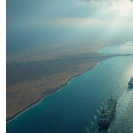
Prezident: Azərbay
Siyasi
illik diplomatik m
Geosiyasi
ən yüksək zirvədə 
İqtisadi
Sosioloji
Araşdırma
Multimedia
Foto
Video
İnfoqrafika
Podcast
Humanitar
Elm və təhsil
Mədəniyyət
Diaspor
Yüksəliş hekayəsi
Mədəniyyətimizin Zəfəri
Zəfər Diasporu
Səhiyyə
Ailə və uşaq
Turizm