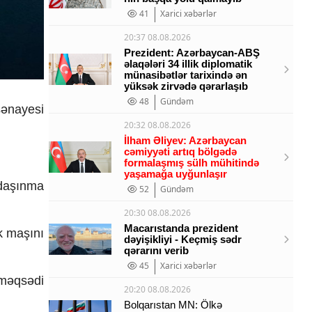
41
Xarici xəbərlər
20:37 08.08.2026
Prezident: Azərbaycan-ABŞ
əlaqələri 34 illik diplomatik
münasibətlər tarixində ən
yüksək zirvədə qərarlaşıb
48
Gündəm
ənayesi
20:32 08.08.2026
İlham Əliyev: Azərbaycan
cəmiyyəti artıq bölgədə
formalaşmış sülh mühitində
yaşamağa uyğunlaşır
 daşınma
52
Gündəm
20:30 08.08.2026
Macarıstanda prezident
ük maşını
dəyişikliyi - Keçmiş sədr
qərarını verib
45
Xarici xəbərlər
 məqsədi
20:20 08.08.2026
Bolqarıstan MN: Ölkə