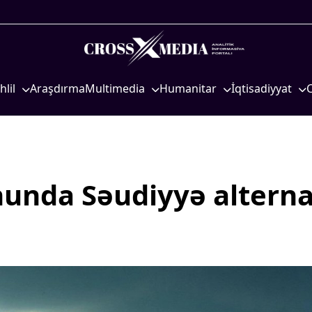
hlil
Araşdırma
Multimedia
Humanitar
İqtisadiyyat
iyasi
Foto
Elm və təhsil
İqtisadi xəbərlər
eosiyasi
Video
Mədəniyyət
Energetika
qtisadi
İnfoqrafika
Diaspor
Neft-qaz
osioloji
Podcast
Yüksəliş hekayəsi
Əmək və sosial si
nunda Səudiyyə alterna
Mədəniyyətimizin Zəfəri
Kənd təsərrüfatı
Zəfər Diasporu
Hərbi sənaye
Səhiyyə
Telekommunikasiy
nəqliyyat
Ailə və uşaq
COP29
Turizm