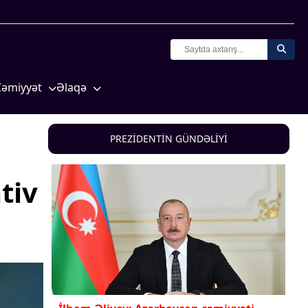
Cəmiyyət
Əlaqə
Crossmedia.az - 1 yaş
Missiyamız
Siyasət
PREZİDENTİN GÜNDƏLİYİ
Məhkəmə və hüquq
yasət
Ekologiya
tiv
Zəfər - 5
Gənclər və İdman
a və
Media və QHT
Hadisə
Sağlamlıq