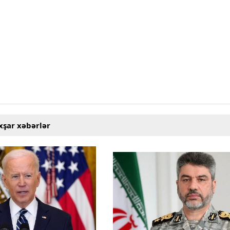
xşar xəbərlər