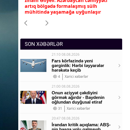
yəti
İlham Əliyevlə Donald Tramp arasında
Ni
Sosium
telefon danışığı olub
zə
r
Mənəvi dəyərlər
Texnologiya
Mətbuat-150
SON XƏBƏRLƏR
21:10 08.08.2026
Fars körfəzində yeni
gərginlik: Hərbi təyyarələr
hərəkətə keçib
4
Xarici xəbərlər
21:00 08.08.2026
Onun əziyyət çəkdiyini
görmək ağırdır - Baydenin
oğlundan duyğusal etiraf
31
Xarici xəbərlər
20:47 08.08.2026
İrandan kritik açıqlama: ABŞ-
nin başqa yolu qalmayıb