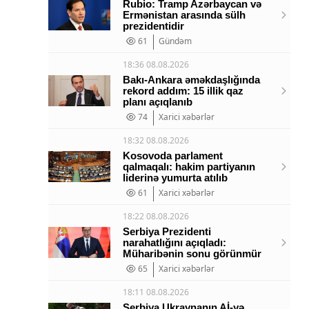
Rubio: Tramp Azərbaycan və
Ermənistan arasında sülh
prezidentidir
61
Gündəm
18:36 08.08.2026
Bakı-Ankara əməkdaşlığında
rekord addım: 15 illik qaz
planı açıqlanıb
74
Xarici xəbərlər
18:32 08.08.2026
Kosovoda parlament
qalmaqalı: hakim partiyanın
liderinə yumurta atılıb
61
Xarici xəbərlər
18:22 08.08.2026
Serbiya Prezidenti
narahatlığını açıqladı:
Müharibənin sonu görünmür
65
Xarici xəbərlər
18:11 08.08.2026
Serbiya Ukraynanın Aİ-yə