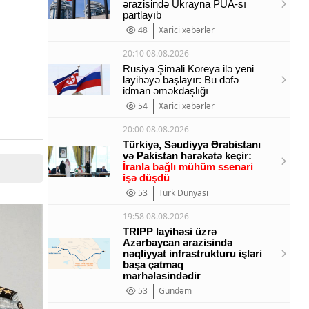
ərazisində Ukrayna PUA-sı
partlayıb
48
Xarici xəbərlər
20:10 08.08.2026
Rusiya Şimali Koreya ilə yeni
layihəyə başlayır: Bu dəfə
idman əməkdaşlığı
54
Xarici xəbərlər
20:00 08.08.2026
Türkiyə, Səudiyyə Ərəbistanı
və Pakistan hərəkətə keçir:
İranla bağlı mühüm ssenari
işə düşdü
53
Türk Dünyası
19:58 08.08.2026
TRIPP layihəsi üzrə
Azərbaycan ərazisində
nəqliyyat infrastrukturu işləri
başa çatmaq
mərhələsindədir
53
Gündəm