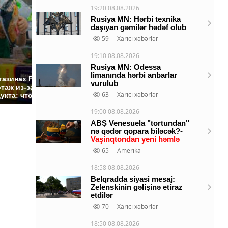
19:20 08.08.2026
Rusiya MN: Hərbi texnika
daşıyan gəmilər hədəf olub
59
Xarici xəbərlər
19:10 08.08.2026
СМИ: В Химках на
Rusiya MN: Odessa
limanında hərbi anbarlar
полицейскую
Где буд
газинах России
vurulub
машину напали и
презид
таж из-за этого
подожгли.
63
Xarici xəbərlər
России:
укта: что купить?
19:00 08.08.2026
ABŞ Venesuela "tortundan"
nə qədər qopara biləcək?-
Vaşinqtondan yeni həmlə
65
Amerika
18:58 08.08.2026
Belqradda siyasi mesaj:
Zelenskinin gəlişinə etiraz
etdilər
70
Xarici xəbərlər
18:50 08.08.2026