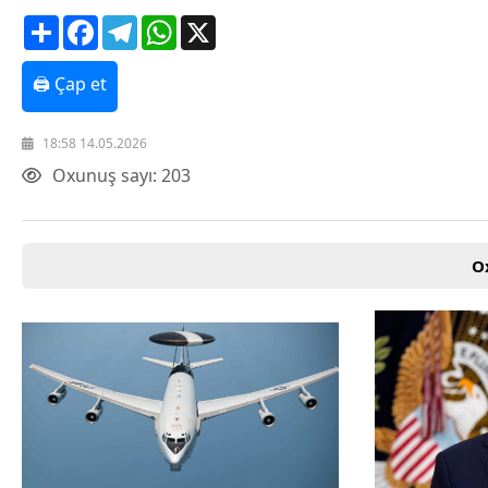
Texnologiya
Share
Facebook
Telegram
WhatsApp
X
Mətbuat-150
Əlaqə
🖨 Çap et
Missiyamız
18:58 14.05.2026
Oxunuş sayı: 203
O