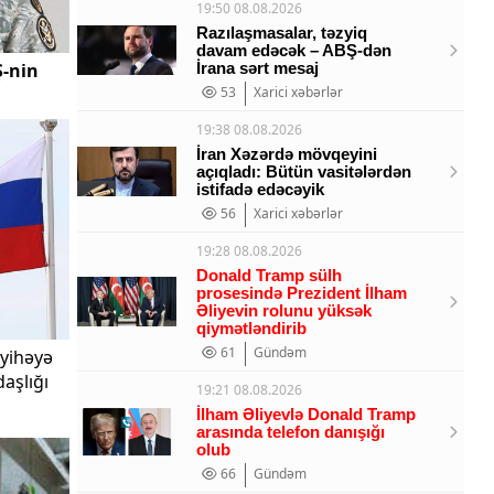
19:50 08.08.2026
Razılaşmasalar, təzyiq
davam edəcək – ABŞ-dən
Ş-nin
İrana sərt mesaj
53
Xarici xəbərlər
19:38 08.08.2026
İran Xəzərdə mövqeyini
açıqladı: Bütün vasitələrdən
istifadə edəcəyik
56
Xarici xəbərlər
19:28 08.08.2026
Donald Tramp sülh
prosesində Prezident İlham
Əliyevin rolunu yüksək
qiymətləndirib
61
Gündəm
ayihəyə
aşlığı
19:21 08.08.2026
İlham Əliyevlə Donald Tramp
arasında telefon danışığı
olub
66
Gündəm