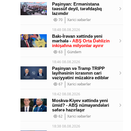
Paşinyan: Ermənistana
təəssüf deyil, tərəfdaşlıq
lazımdır
70
Xarici xəbərlər
18:48 08.08.2026
Bakı-İrəvan xəttində yeni
mərhələ -
ABŞ Orta Dəhlizin
inkişafına milyonlar ayırır
63
Gündəm
18:46 08.08.2026
Paşinyan və Tramp TRIPP
layihəsinin icrasının cari
vəziyyətini müzakirə ediblər
67
Xarici xəbərlər
18:42 08.08.2026
Moskva-Kiyev xəttində yeni
ümid? - ABŞ nümayəndələri
səfərə hazırlaşır
62
Xarici xəbərlər
18:38 08.08.2026