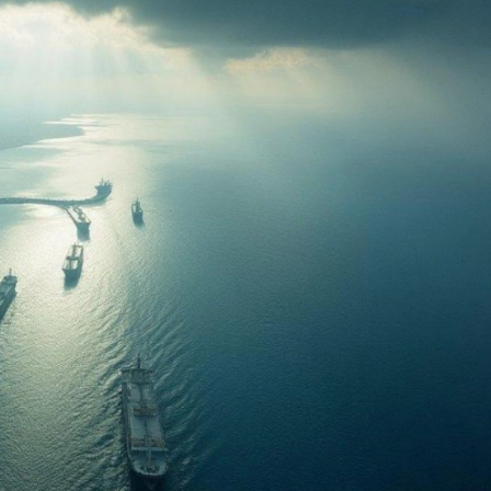
can-ABŞ əlaqələri 34
İlham Əliyev: Azərbaycan cəmiy
ünasibətlər tarixində
artıq bölgədə formalaşmış sülh
qərarlaşıb
mühitində yaşamağa uyğunlaşı