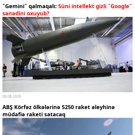
˝Gemini˝ qalmaqalı:
Süni intellekt gizli ˝Google˝
Ekologiya
sənədini oxuyub?
Zəfər - 5
Gənclər və İdman
Media və QHT
Hadisə
Sağlamlıq
Sosium
Mənəvi dəyərlər
Texnologiya
Mətbuat-150
Əlaqə
Missiyamız
08.08.2026
ABŞ Körfəz ölkələrinə 5250 raket əleyhinə
müdafiə raketi satacaq