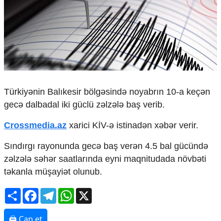
Çarpaz baxış
Təhlil
Siyasi
Geosiyasi
İqtisadi
Sosioloji
Araşdırma
Türkiyənin Balıkesir bölgəsində noyabrın 10-a keçən
Multimedia
gecə dalbadal iki güclü zəlzələ baş verib.
Foto
Crossmedia.az
xarici KİV-ə istinadən xəbər verir.
Video
İnfoqrafika
Sındırgı rayonunda gecə baş verən 4.5 bal gücündə
Podcast
zəlzələ səhər saatlarında eyni maqnitudada növbəti
Humanitar
təkanla müşayiət olunub.
Elm və təhsil
Share
Facebook
Telegram
WhatsApp
X
Mədəniyyət
Diaspor
Yüksəliş hekayəsi
🖨 Çap et