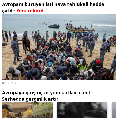
Avropanı bürüyən isti hava təhlükəli həddə
çatdı:
Yeni rekord
07.08.2026
Avropaya giriş üçün yeni kütləvi cəhd -
Sərhəddə gərginlik artır