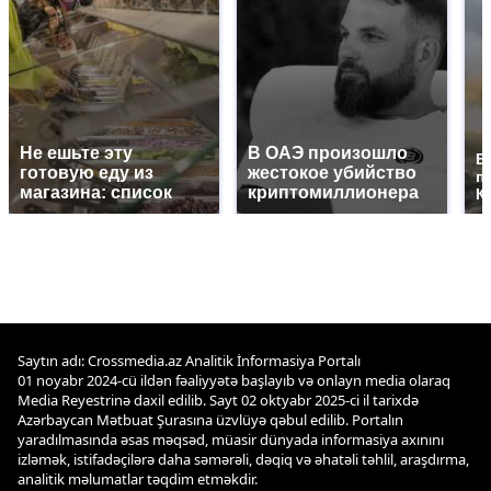
Не ешьте эту
В ОАЭ произошло
В
готовую еду из
жестокое убийство
п
магазина: список
криптомиллионера
К
Saytın adı: Crossmedia.az Analitik İnformasiya Portalı
01 noyabr 2024-cü ildən fəaliyyətə başlayıb və onlayn media olaraq
Media Reyestrinə daxil edilib. Sayt 02 oktyabr 2025-ci il tarixdə
Azərbaycan Mətbuat Şurasına üzvlüyə qəbul edilib. Portalın
yaradılmasında əsas məqsəd, müasir dünyada informasiya axınını
izləmək, istifadəçilərə daha səmərəli, dəqiq və əhatəli təhlil, araşdırma,
analitik məlumatlar təqdim etməkdir.