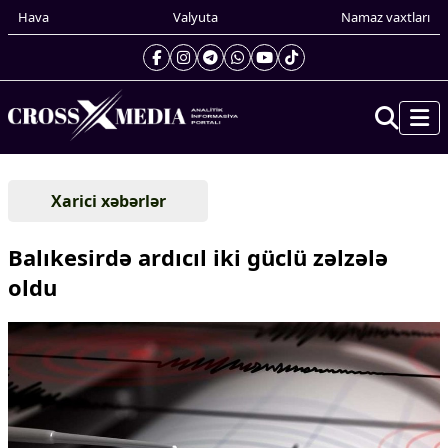
Hava
Valyuta
Namaz vaxtları
Prezidentin gündəliyi
Xarici xəbərlər
Gündəm
Dünya
Balıkesirdə ardıcıl iki güclü zəlzələ
Xarici xəbərlər
oldu
Cənubi Qafqaz
Türk Dünyası
Yaxın Şərq
Avropa
Amerika
Asiya
Afrika