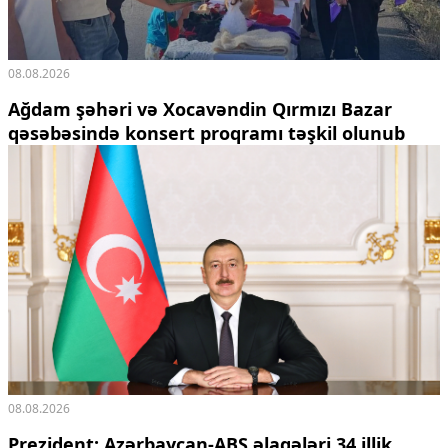
08.08.2026
Ağdam şəhəri və Xocavəndin Qırmızı Bazar
qəsəbəsində konsert proqramı təşkil olunub
08.08.2026
Prezident: Azərbaycan-ABŞ əlaqələri 34 illik