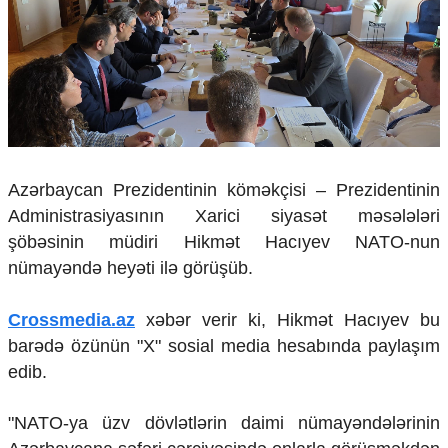
Çarpaz baxış
Təhlil
Siyasi
Geosiyasi
İqtisadi
Sosioloji
Araşdırma
Azərbaycan Prezidentinin köməkçisi – Prezidentinin
Multimedia
Administrasiyasının Xarici siyasət məsələləri
Foto
şöbəsinin müdiri Hikmət Hacıyev NATO-nun
Video
nümayəndə heyəti ilə görüşüb.
İnfoqrafika
Podcast
Crossmedia.az
xəbər verir ki, Hikmət Hacıyev bu
Humanitar
barədə özünün "X" sosial media hesabında paylaşım
edib.
Elm və təhsil
Mədəniyyət
Diaspor
"NATO-ya üzv dövlətlərin daimi nümayəndələrinin
Yüksəliş hekayəsi