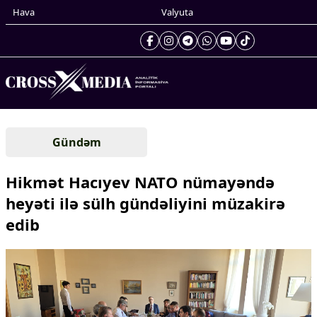
Hava
Valyuta
Prezidentin gündəliyi
Gündəm
Gündəm
Dünya
Hikmət Hacıyev NATO nümayəndə
Xarici xəbərlər
heyəti ilə sülh gündəliyini müzakirə
Cənubi Qafqaz
edib
Türk Dünyası
Yaxın Şərq
Avropa
Amerika
Asiya
Afrika