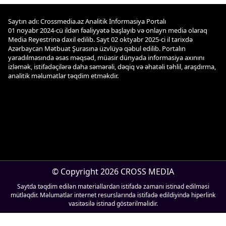
Saytın adı: Crossmedia.az Analitik İnformasiya Portalı
01 noyabr 2024-cü ildən fəaliyyətə başlayıb və onlayn media olaraq
Media Reyestrinə daxil edilib. Sayt 02 oktyabr 2025-ci il tarixdə
Azərbaycan Mətbuat Şurasına üzvlüyə qəbul edilib. Portalın
yaradılmasında əsas məqsəd, müasir dünyada informasiya axınını
izləmək, istifadəçilərə daha səmərəli, dəqiq və əhatəli təhlil, araşdırma,
analitik məlumatlar təqdim etməkdir.
© Copyright 2026 CROSS MEDIA
Saytda təqdim edilən materiallardan istifadə zamanı istinad edilməsi
mütləqdir. Məlumatlar internet resurslarında istifadə edildiyində hiperlink
vasitəsilə istinad göstərilməlidir.