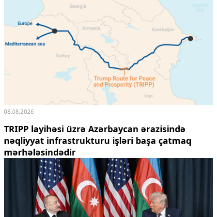
08.08.2026
TRIPP layihəsi üzrə Azərbaycan ərazisində
nəqliyyat infrastrukturu işləri başa çatmaq
mərhələsindədir