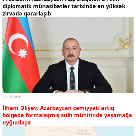
diplomatik münasibətlər tarixində ən yüksək
zirvədə qərarlaşıb
08.08.2026
İlham Əliyev: Azərbaycan cəmiyyəti artıq
bölgədə formalaşmış sülh mühitində yaşamağa
uyğunlaşır