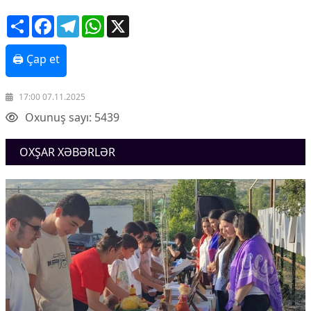
Share
Facebook
Telegram
WhatsApp
X
🖨 Çap et
17:00 07.11.2025
Oxunuş sayı: 5439
OXŞAR XƏBƏRLƏR