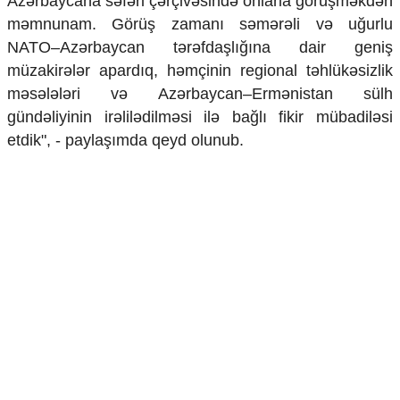
Azərbaycana səfəri çərçivəsində onlarla görüşməkdən
Mədəniyyətimizin Zəfəri
məmnunam. Görüş zamanı səmərəli və uğurlu
Zəfər Diasporu
NATO–Azərbaycan tərəfdaşlığına dair geniş
Səhiyyə
Ailə və uşaq
müzakirələr apardıq, həmçinin regional təhlükəsizlik
Turizm
məsələləri və Azərbaycan–Ermənistan sülh
gündəliyinin irəlilədilməsi ilə bağlı fikir mübadiləsi
İqtisadiyyat
etdik", - paylaşımda qeyd olunub.
İqtisadi xəbərlər
Energetika
Neft-qaz
Əmək və sosial siyasət
Kənd təsərrüfatı
Hərbi sənaye
Telekommunikasiya və nəqliyyat
COP29
Cəmiyyət
Crossmedia.az - 1 yaş
Siyasət
Məhkəmə və hüquq