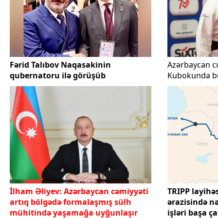
Fərid Talıbov Naqasakinin
Azərbaycan c
qubernatoru ilə görüşüb
Kubokunda b
İlham Əliyev: Azərbaycan cəmiyyəti
TRIPP layihə
artıq bölgədə formalaşmış sülh
ərazisində n
mühitində yaşamağa uyğunlaşır
işləri başa 