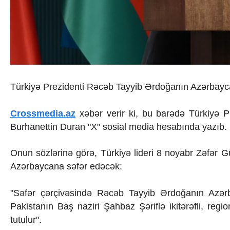
İqtisadiyyat
İqtisadi xəbərlər
Energetika
Neft-qaz
Əmək və sosial siyasət
Kənd təsərrüfatı
Hərbi sənaye
Telekommunikasiya və nəqliyyat
Türkiyə Prezidenti Rəcəb Tayyib Ərdoğanın Azərbayca
COP29
Cəmiyyət
Crossmedia.az
xəbər verir ki, bu barədə Türkiyə P
Crossmedia.az - 1 yaş
Burhanettin Duran "X" sosial media hesabında yazıb.
Siyasət
Məhkəmə və hüquq
Ekologiya
Onun sözlərinə görə, Türkiyə lideri 8 noyabr Zəfər G
Zəfər - 5
Azərbaycana səfər edəcək:
Gənclər və İdman
Media və QHT
"Səfər çərçivəsində Rəcəb Tayyib Ərdoğanın Azər
Hadisə
Sağlamlıq
Pakistanın Baş naziri Şahbaz Şəriflə ikitərəfli, re
Sosium
tutulur".
Mənəvi dəyərlər