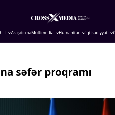
hlil
Araşdırma
Multimedia
Humanitar
İqtisadiyyat
iyasi
Foto
Elm və təhsil
İqtisadi xəbərlər
eosiyasi
Video
Mədəniyyət
Energetika
qtisadi
İnfoqrafika
Diaspor
Neft-qaz
osioloji
Podcast
Yüksəliş hekayəsi
Əmək və sosial si
na səfər proqramı
Mədəniyyətimizin Zəfəri
Kənd təsərrüfatı
Zəfər Diasporu
Hərbi sənaye
Səhiyyə
Telekommunikasiy
nəqliyyat
Ailə və uşaq
COP29
Turizm