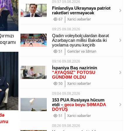
09:37 09.08.2026
Finlandiya Ukraynaya patriot
raketləri verməyəcək
67
Xarici xəbərlər
09:25 09.08.2026
ırmızı
Qadın voleybolçulardan ibarət
Azərbaycan millisi Bakıda iki
roqramı
yoxlama oyunu keçirib
51
Gənclər və İdman
09:16 09.08.2026
İspaniya Baş nazirinin
“AYAQSIZ” FOTOSU
GÜNDƏM OLDU
50
Xarici xəbərlər
09:04 09.08.2026
153 PUA Rusiyaya hücum
etdi –
gecə boyu SƏMADA
DÖYÜŞ
də
51
Xarici xəbərlər
lunu
08:26 09.08.2026