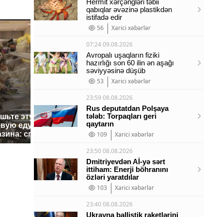
Hermit xərçəngləri təbii
qabıqlar əvəzinə plastikdən
istifadə edir
56
Xarici xəbərlər
07:24 09.08.2026
Avropalı uşaqların fiziki
hazırlığı son 60 ilin ən aşağı
səviyyəsinə düşüb
53
Xarici xəbərlər
23:59 08.08.2026
Rus deputatdan Polşaya
tələb: Torpaqları geri
ешьте эту
В ОАЭ произошло
Все ново
qaytarın
овую еду из
жестокое убийство
падению 
азина: список
криптомиллионера
109
Xarici xəbərlər
Кавказе:
23:50 08.08.2026
Dmitriyevdən Aİ-yə sərt
ittiham: Enerji böhranını
özləri yaratdılar
103
Xarici xəbərlər
23:40 08.08.2026
Ukrayna ballistik raketlərini