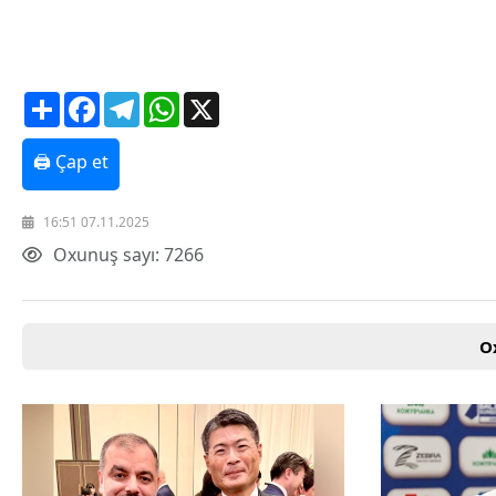
Texnologiya
Mətbuat-150
Əlaqə
Missiyamız
Share
Facebook
Telegram
WhatsApp
X
🖨 Çap et
16:51 07.11.2025
Oxunuş sayı: 7266
O