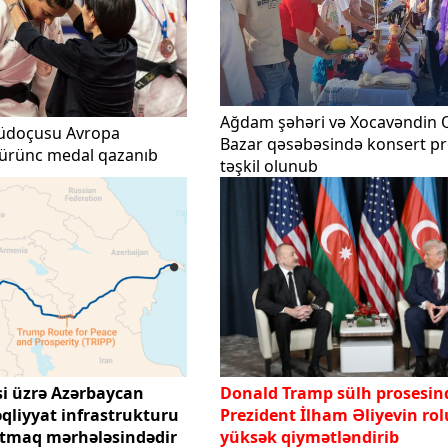
Ağdam şəhəri və Xocavəndin Q
üdoçusu Avropa
Bazar qəsəbəsində konsert p
ürünc medal qazanıb
təşkil olunub
si üzrə Azərbaycan
Donald Tramp sülh prosesin
əqliyyat infrastrukturu
Prezident İlham Əliyevin ro
çatmaq mərhələsindədir
yüksək qiymətləndirib