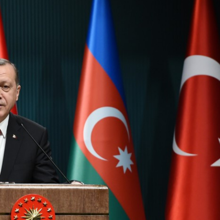
can-ABŞ əlaqələri 34
İlham Əliyev: Azərbaycan cəmiy
ünasibətlər tarixində
artıq bölgədə formalaşmış sülh
qərarlaşıb
mühitində yaşamağa uyğunlaşı