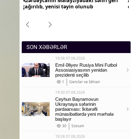
ri geri
Azərbaycanın Pakistandakı səfiri geri
Az
Sosium
çağırılıb, yenisi təyin olunub
ça
Mənəvi dəyərlər
Texnologiya
Mətbuat-150
SON XƏBƏRLƏR
19:38 07.08.2026
Emil Əliyev Rusiya Mini Futbol
Assosiasiyasının yenidən
prezidenti seçilib
1
Gənclər və İdman
19:30 07.08.2026
Ceyhun Bayramovun
Ukraynaya səfərinin
pərdəarxası: İkitərəfli
münasibətlərdə yeni mərhələ
başlayır
30
Sosium
19:28 07.08.2026