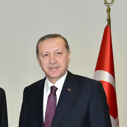
xalq İnvestisiya
Azərbaycanın Malayziyadakı səfi
t Komitəsi yaradılıb
çağırılıb, yenisi təyin olunub