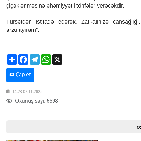
çiçəklənməsinə əhəmiyyətli töhfələr verəcəkdir.
Fürsətdən istifadə edərək, Zati-alinizə cansağl
arzulayıram".
Share
Facebook
Telegram
WhatsApp
X
🖨 Çap et
14:23 07.11.2025
Oxunuş sayı: 6698
O