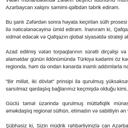
Texnologiya
Azərbaycan xalqını səmimi-qəlbdən təbrik edirəm.
Mətbuat-150
Əlaqə
Bu şanlı Zəfərdən sonra həyata keçirilən sülh prosesi
Missiyamız
ilə nəticələnəcəyinə ümid edirəm. İnanıram ki, Qafqa
xidmət edəcək və Qafqazın qlobal siyasətdə strateji ə
Azad edilmiş vətən torpaqlarının sürətli dirçəlişi və
əlamətdar günün ildönümündə Türkiyə kədərini öz kəd
regionda, həm də ondan kənarda inamlı addımlarla nail 
"Bir millət, iki dövlət" prinsipi ilə qurulmuş yüksə
sarsılmaz qardaşlıq bağlarımız keçmişdə olduğu ki
Güclü təməl üzərində qurulmuş müttəfiqlik münas
əməkdaşlıq regional sülhün, etimadın və sabitliyin ən v
Şübhəsiz ki, Sizin müdrik rəhbərliyinizlə can Azərb