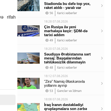
Stadionda bu dəfə top yox,
raket atılıb - yaralı var
56
Xarici xəbərlər
və rifah
18:28 07.08.2026
Çin Rusiya ilə yeni
mərhələyə keçir: ŞDM-də
tarixi addım
49
Xarici xəbərlər
18:20 07.08.2026
Səudiyyə Ərəbistanına sərt
mesaj: Başqalarından
təhlükəsizlik dilənməyin
48
Xarici xəbərlər
18:12 07.08.2026
"Zirə" Namiq Ələskərovla
yollarını ayırıp
53
Gənclər və İdman
18:08 07.08.2026
İraq İranın dəstəklədiyi
qruplaşmalara son zərbə