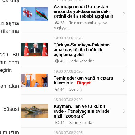
Azərbaycan və Gürcüstan
arasında yükdaşımalardakı
çətinliklərin səbəbi açıqlanıb
38
Telekommunikasiya və
azılaşma
nəqliyyat
rifahına
19:08 07.08.2026
Türkiyə-Səudiyyə-Pakistan
əməkdaşlığı ilə bağlı ilk
qdir. Bu
açıqlama gəldi
40
Xarici xəbərlər
anın həm
çirir.
19:00 07.08.2026
Təmir edərkən yanğın çıxara
bilərsiniz -
Diqqət
dən alan
44
Sosium
18:54 07.08.2026
Kayman, ilan və tülkü bir
z xüsusi
evdə - Pensiyaçının evində
gizli "zoopark"
44
Xarici xəbərlər
onumuzun
18:36 07.08.2026