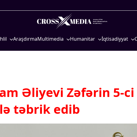
hlil
Araşdırma
Multimedia
Humanitar
İqtisadiyyat
iyasi
Foto
Elm və təhsil
İqtisadi xəbərlər
eosiyasi
Video
Mədəniyyət
Energetika
qtisadi
İnfoqrafika
Diaspor
Neft-qaz
osioloji
Podcast
Yüksəliş hekayəsi
Əmək və sosial si
am Əliyevi Zəfərin 5-ci
Mədəniyyətimizin Zəfəri
Kənd təsərrüfatı
Zəfər Diasporu
Hərbi sənaye
ə təbrik edib
Səhiyyə
Telekommunikasiy
nəqliyyat
Ailə və uşaq
COP29
Turizm