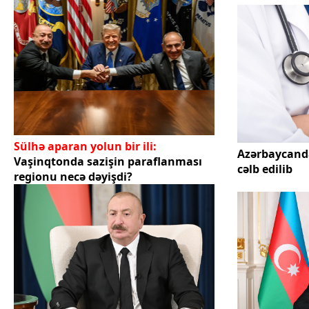
Sülhə aparan yolun bir ili:
Azərbaycand
Vaşinqtonda sazişin paraflanması
cəlb edilib
regionu necə dəyişdi?