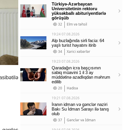
Türkiyə-Azərbaycan
Universitetinin rektoru
yüksəkballı abituriyentlərlə
görüşüb
32
Elm və təhsil
19:24 07.08.2026
Alp buzlağında sirli faciə: 64
yaşlı turist həyatını itirib
34
Xarici xəbərlər
19:23 07.08.2026
Qaradağın icra başçısının
sabiq müavini 1 il 3 ay
sibətilə
müddətinə azadlıqdan məhrum
edilib
20
Hadisə
19:21 07.08.2026
İranın idman və gənclər naziri
Bakı Su İdman Sarayı ilə tanış
olub
37
Gənclər və İdman
ə qardaş
19:16 07.08.2026