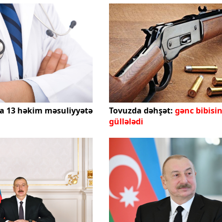
a 13 həkim məsuliyyətə
Tovuzda dəhşət:
gənc bibisin
güllələdi