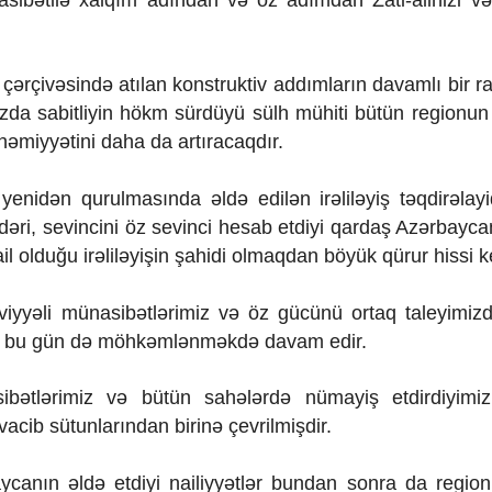
 çərçivəsində atılan konstruktiv addımların davamlı bir r
zda sabitliyin hökm sürdüyü sülh mühiti bütün regionun 
həmiyyətini daha da artıracaqdır.
 yenidən qurulmasında əldə edilən irəliləyiş təqdirəlayi
əri, sevincini öz sevinci hesab etdiyi qardaş Azərbayc
olduğu irəliləyişin şahidi olmaqdan böyük qürur hissi ke
ksəviyyəli münasibətlərimiz və öz gücünü ortaq taleyimiz
mi, bu gün də möhkəmlənməkdə davam edir.
ibətlərimiz və bütün sahələrdə nümayiş etdirdiyimi
acib sütunlarından birinə çevrilmişdir.
aycanın əldə etdiyi nailiyyətlər bundan sonra da regi