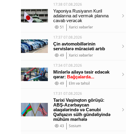
17:38 07.08.2026
Yaponiya Rusiyanın Kuril
adalarına ad vermək planına
cavab verəcək
51
Xarici xəbərlər
17:37 07.08.2026
Çin avtomobillərinin
servislərə müraciəti artıb
49
Xarici xəbərlər
17:34 07.08.2026
Minlərlə ailəyə təsir edəcək
qərar:
Bağçalarda...
49
Elm və təhsil
17:31 07.08.2026
Tarixi Vaşinqton görüşü:
ABŞ-Azərbaycan
əlaqələrində və Cənubi
Qafqazın sülh gündəliyində
mühüm mərhələ
43
Sosium