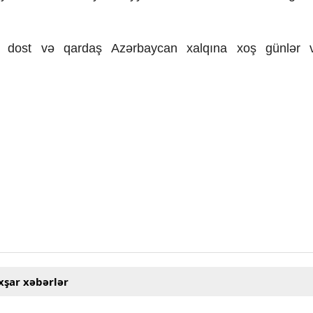
ığı, dost və qardaş Azərbaycan xalqına xoş günlər 
xşar xəbərlər