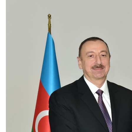
Azərbaycan Beynəl
Siyasi
Forumunun Təşkila
Geosiyasi
İqtisadi
Sosioloji
Araşdırma
Multimedia
Foto
Video
İnfoqrafika
Podcast
Humanitar
Elm və təhsil
Mədəniyyət
Diaspor
Yüksəliş hekayəsi
Mədəniyyətimizin Zəfəri
Zəfər Diasporu
Səhiyyə
Ailə və uşaq
Turizm