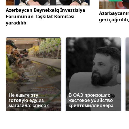
Azərbaycan Beynəlxalq İnvestisiya
Azərbaycanın
Forumunun Təşkilat Komitəsi
geri çağırılı
yaradılıb
Не ешьте эту
В ОАЭ произошло
готовую еду из
жестокое убийство
магазина: список
криптомиллионера