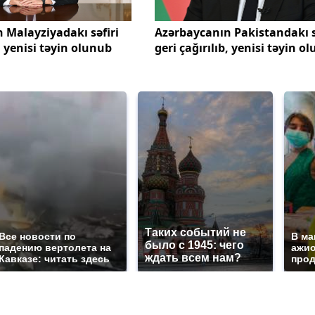
 Malayziyadakı səfiri
Azərbaycanın Pakistandakı s
b, yenisi təyin olunub
geri çağırılıb, yenisi təyin o
Таких событий не
Все новости по
В ма
было с 1945: чего
падению вертолета на
ажио
ждать всем нам?
Кавказе: читать здесь
прод