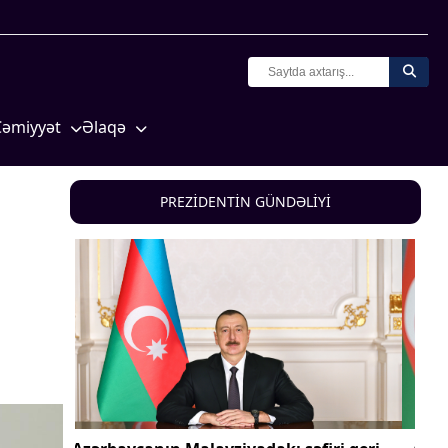
Cəmiyyət
Əlaqə
Crossmedia.az - 1 yaş
Missiyamız
Siyasət
PREZİDENTİN GÜNDƏLİYİ
Məhkəmə və hüquq
yasət
Ekologiya
Zəfər - 5
Gənclər və İdman
a və
Media və QHT
Hadisə
Sağlamlıq