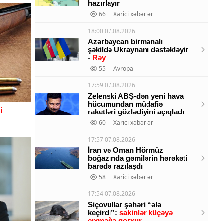
hazırlayır
66
Xarici xəbərlər
18:00 07.08.2026
Azərbaycan birmənalı
şəkildə Ukraynanı dəstəkləyir
-
Rəy
55
Avropa
17:59 07.08.2026
Zelenski ABŞ-dən yeni hava
hücumundan müdafiə
i
raketləri gözlədiyini açıqladı
60
Xarici xəbərlər
17:57 07.08.2026
İran və Oman Hörmüz
boğazında gəmilərin hərəkəti
barədə razılaşdı
58
Xarici xəbərlər
17:54 07.08.2026
Siçovullar şəhəri “ələ
keçirdi”:
sakinlər küçəyə
çıxmağa qorxur