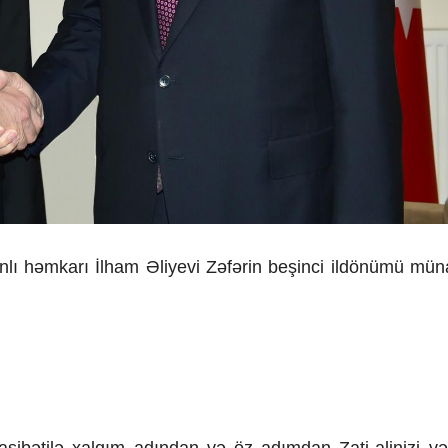
ı həmkarı İlham Əliyevi Zəfərin beşinci ildönümü müna
sibətilə xalqım adından və öz adımdan Zati-alinizi v