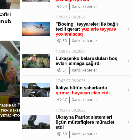
54
Xarici xəbərlər
əfiri
17:52 07.08.2026
lunub
"Boeing" təyyarələri ilə bağlı
təcili qərar:
yüzlərlə təyyarə
yoxlanılacaq
53
Xarici xəbərlər
17:48 07.08.2026
Lukaşenko belarusluları boş
evləri almağa çağırdı
51
Xarici xəbərlər
17:42 07.08.2026
İtaliya bütün şəhərlərdə
qırmızı həyəcan elan etdi
СМИ: В Химках на
47
Xarici xəbərlər
полицейскую
Где буд
газинах России
машину напали и
презид
таж из-за этого
17:42 07.08.2026
подожгли.
России:
укта: что купить?
Ukrayna Patriot sistemləri
üçün müttəfiqlərə müraciət
etdi
59
Xarici xəbərlər