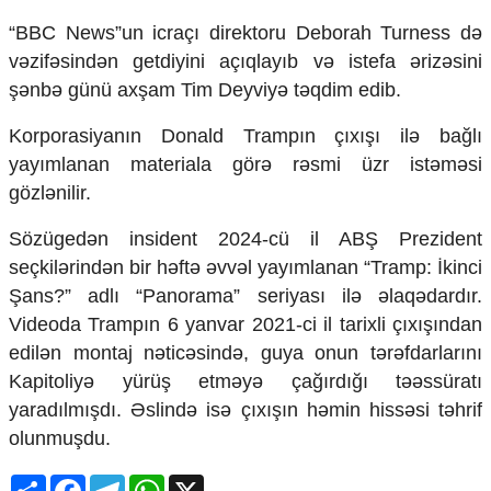
Mədəniyyətimizin Zəfəri
“BBC News”un icraçı direktoru Deborah Turness də
Zəfər Diasporu
vəzifəsindən getdiyini açıqlayıb və istefa ərizəsini
Səhiyyə
Ailə və uşaq
şənbə günü axşam Tim Deyviyə təqdim edib.
Turizm
Korporasiyanın Donald Trampın çıxışı ilə bağlı
İqtisadiyyat
yayımlanan materiala görə rəsmi üzr istəməsi
İqtisadi xəbərlər
gözlənilir.
Energetika
Sözügedən insident 2024-cü il ABŞ Prezident
Neft-qaz
Əmək və sosial siyasət
seçkilərindən bir həftə əvvəl yayımlanan “Tramp: İkinci
Kənd təsərrüfatı
Şans?” adlı “Panorama” seriyası ilə əlaqədardır.
Hərbi sənaye
Videoda Trampın 6 yanvar 2021-ci il tarixli çıxışından
Telekommunikasiya və nəqliyyat
edilən montaj nəticəsində, guya onun tərəfdarlarını
COP29
Kapitoliyə yürüş etməyə çağırdığı təəssüratı
Cəmiyyət
yaradılmışdı. Əslində isə çıxışın həmin hissəsi təhrif
olunmuşdu.
Crossmedia.az - 1 yaş
Siyasət
Share
Facebook
Telegram
WhatsApp
X
Məhkəmə və hüquq