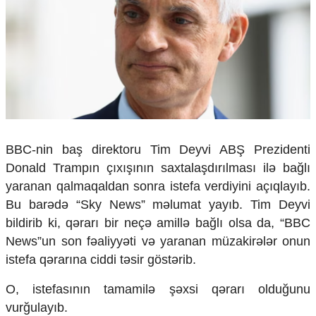
Çarpaz baxış
Təhlil
Siyasi
Geosiyasi
İqtisadi
Sosioloji
Araşdırma
Multimedia
BBC-nin baş direktoru Tim Deyvi ABŞ Prezidenti
Foto
Donald Trampın çıxışının saxtalaşdırılması ilə bağlı
Video
yaranan qalmaqaldan sonra istefa verdiyini açıqlayıb.
İnfoqrafika
Bu barədə “Sky News” məlumat yayıb. Tim Deyvi
Podcast
bildirib ki, qərarı bir neçə amillə bağlı olsa da, “BBC
Humanitar
News”un son fəaliyyəti və yaranan müzakirələr onun
istefa qərarına ciddi təsir göstərib.
Elm və təhsil
Mədəniyyət
O, istefasının tamamilə şəxsi qərarı olduğunu
Diaspor
vurğulayıb.
Yüksəliş hekayəsi