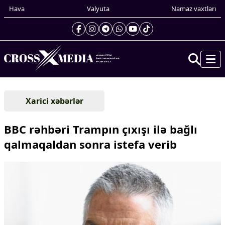
Hava
Valyuta
Namaz vaxtları
Prezidentin gündəliyi
Xarici xəbərlər
Gündəm
Dünya
BBC rəhbəri Trampın çıxışı ilə bağlı
Xarici xəbərlər
qalmaqaldan sonra istefa verib
Cənubi Qafqaz
Türk Dünyası
Yaxın Şərq
Avropa
Amerika
Asiya
Afrika