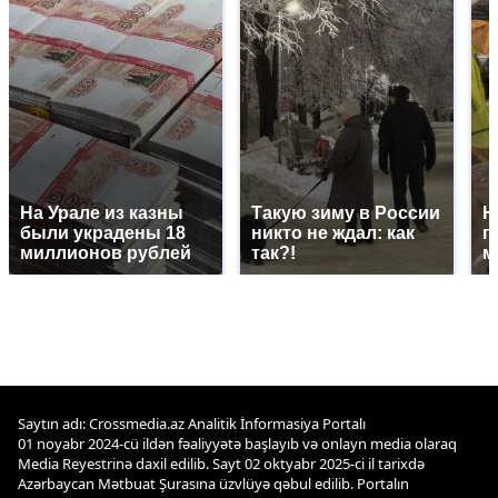
На Урале из казны
Такую зиму в России
Н
были украдены 18
никто не ждал: как
г
миллионов рублей
так?!
м
Saytın adı: Crossmedia.az Analitik İnformasiya Portalı
01 noyabr 2024-cü ildən fəaliyyətə başlayıb və onlayn media olaraq
Media Reyestrinə daxil edilib. Sayt 02 oktyabr 2025-ci il tarixdə
Azərbaycan Mətbuat Şurasına üzvlüyə qəbul edilib. Portalın