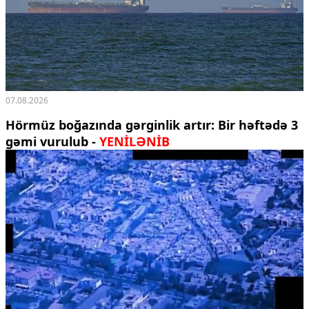
07.08.2026
Hörmüz boğazında gərginlik artır: Bir həftədə 3
gəmi vurulub -
YENİLƏNİB