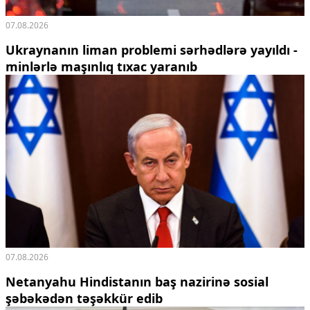
07.08.2026
Ukraynanın liman problemi sərhədlərə yayıldı -
minlərlə maşınlıq tıxac yaranıb
07.08.2026
Netanyahu Hindistanın baş nazirinə sosial
şəbəkədən təşəkkür edib