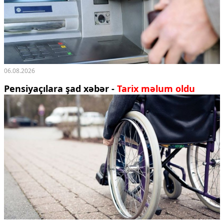
06.08.2026
Pensiyaçılara şad xəbər -
Tarix məlum oldu