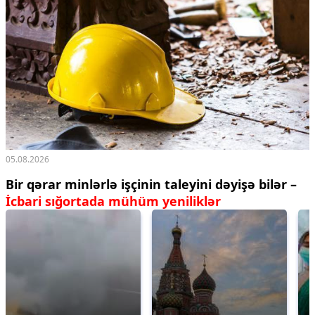
05.08.2026
Bir qərar minlərlə işçinin taleyini dəyişə bilər –
İcbari sığortada mühüm yeniliklər