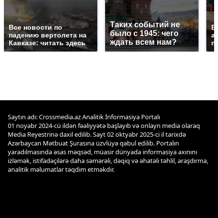
Таких событий не
Все новости по
В
было с 1945: чего
падению вертолета на
а
ждать всем нам?
Кавказе: читать здесь
п
Saytın adı: Crossmedia.az Analitik İnformasiya Portalı
01 noyabr 2024-cü ildən fəaliyyətə başlayıb və onlayn media olaraq
Media Reyestrinə daxil edilib. Sayt 02 oktyabr 2025-ci il tarixdə
Azərbaycan Mətbuat Şurasına üzvlüyə qəbul edilib. Portalın
yaradılmasında əsas məqsəd, müasir dünyada informasiya axınını
izləmək, istifadəçilərə daha səmərəli, dəqiq və əhatəli təhlil, araşdırma,
analitik məlumatlar təqdim etməkdir.