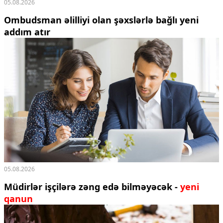
05.08.2026
Ombudsman əlilliyi olan şəxslərlə bağlı yeni
addım atır
05.08.2026
Müdirlər işçilərə zəng edə bilməyəcək -
yeni
qanun