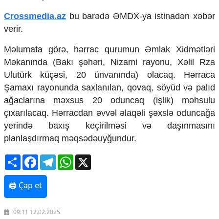
Mədəniyyətimizin Zəfəri
Crossmedia.az
bu barədə ƏMDX-ya istinadən xəbər
Zəfər Diasporu
Səhiyyə
verir.
Ailə və uşaq
Turizm
Məlumata görə, hərrac qurumun Əmlak Xidmətləri
Məkanında (Bakı şəhəri, Nizami rayonu, Xəlil Rza
İqtisadiyyat
Ulutürk küçəsi, 20 ünvanında) olacaq. Hərraca
İqtisadi xəbərlər
Şamaxı rayonunda saxlanılan, qovaq, söyüd və palıd
Energetika
ağaclarına məxsus 20 oduncaq (işlik) məhsulu
Neft-qaz
çıxarılacaq. Hərracdan əvvəl əlaqəli şəxslə oduncağa
Əmək və sosial siyasət
yerində baxış keçirilməsi və daşınmasını
Kənd təsərrüfatı
planlaşdırmaq məqsədəuyğundur.
Hərbi sənaye
Telekommunikasiya və nəqliyyat
Share
Facebook
Telegram
WhatsApp
X
COP29
Cəmiyyət
🖨 Çap et
Crossmedia.az - 1 yaş
Siyasət
09:11 12.02.2025
Məhkəmə və hüquq