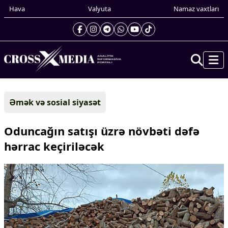
Hava
Valyuta
Namaz vaxtları
Prezidentin gündəliyi
Əmək və sosial siyasət
Gündəm
Dünya
Oduncağın satışı üzrə növbəti dəfə
Xarici xəbərlər
hərrac keçiriləcək
Cənubi Qafqaz
Türk Dünyası
Yaxın Şərq
Avropa
Amerika
Asiya
Afrika