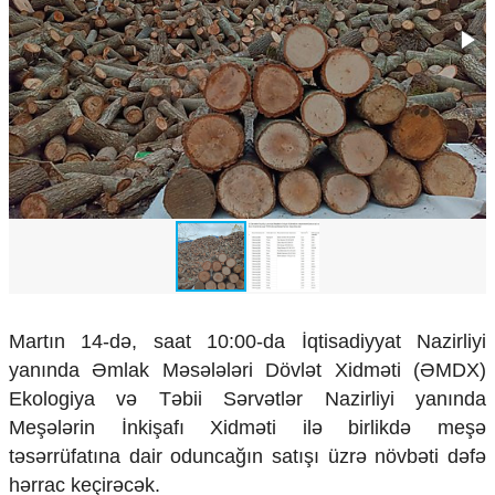
Çarpaz baxış
Təhlil
Siyasi
Geosiyasi
İqtisadi
Sosioloji
Araşdırma
Multimedia
Foto
Video
İnfoqrafika
Podcast
Martın 14-də, saat 10:00-da İqtisadiyyat Nazirliyi
yanında Əmlak Məsələləri Dövlət Xidməti (ƏMDX)
Humanitar
Ekologiya və Təbii Sərvətlər Nazirliyi yanında
Elm və təhsil
Meşələrin İnkişafı Xidməti ilə birlikdə meşə
Mədəniyyət
təsərrüfatına dair oduncağın satışı üzrə növbəti dəfə
Diaspor
Yüksəliş hekayəsi
hərrac keçirəcək.