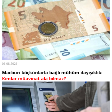
06.08.2026
Məcburi köçkünlərlə bağlı mühüm dəyişiklik:
Kimlər müavinət ala bilməz?