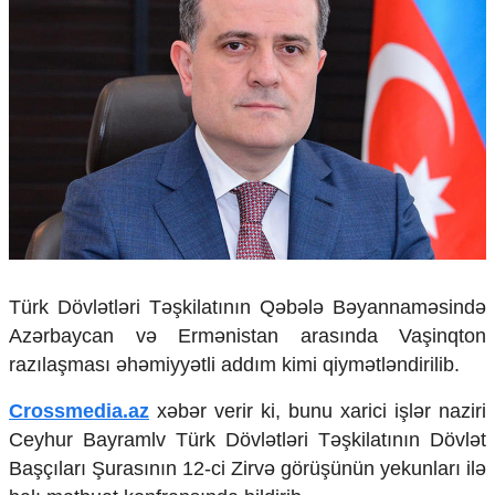
Çarpaz baxış
Təhlil
Siyasi
Geosiyasi
İqtisadi
Sosioloji
Araşdırma
Multimedia
Foto
Video
İnfoqrafika
Türk Dövlətləri Təşkilatının Qəbələ Bəyannaməsində
Podcast
Azərbaycan və Ermənistan arasında Vaşinqton
razılaşması əhəmiyyətli addım kimi qiymətləndirilib.
Humanitar
Crossmedia.az
xəbər verir ki, bunu xarici işlər naziri
Elm və təhsil
Mədəniyyət
Ceyhur Bayramlv Türk Dövlətləri Təşkilatının Dövlət
Diaspor
Başçıları Şurasının 12-ci Zirvə görüşünün yekunları ilə
Yüksəliş hekayəsi