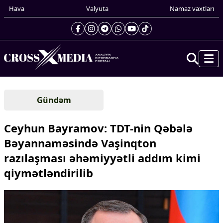
Hava
Valyuta
Namaz vaxtları
Prezidentin gündəliyi
Gündəm
Gündəm
Dünya
Ceyhun Bayramov: TDT-nin Qəbələ
Xarici xəbərlər
Bəyannaməsində Vaşinqton
Cənubi Qafqaz
razılaşması əhəmiyyətli addım kimi
Türk Dünyası
Yaxın Şərq
qiymətləndirilib
Avropa
Amerika
Asiya
Afrika