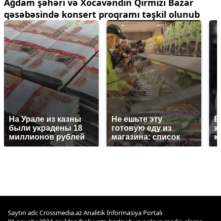
Ağdam şəhəri və Xocavəndin Qırmızı Bazar
qəsəbəsində konsert proqramı təşkil olunub
На Урале из казны
Не ешьте эту
В
были украдены 18
готовую еду из
ж
миллионов рублей
магазина: список
к
Saytın adı: Crossmedia.az Analitik İnformasiya Portalı