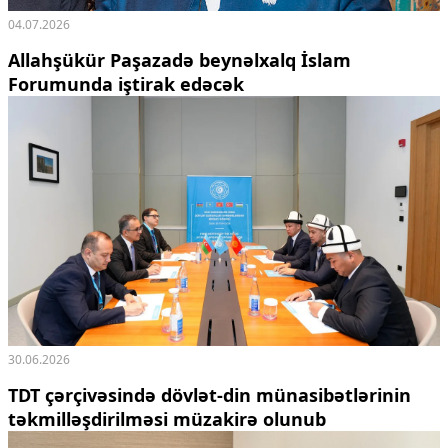
04.07.2026
Allahşükür Paşazadə beynəlxalq İslam
Forumunda iştirak edəcək
30.06.2026
TDT çərçivəsində dövlət-din münasibətlərinin
təkmilləşdirilməsi müzakirə olunub