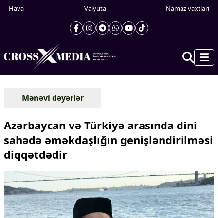
Hava
Valyuta
Namaz vaxtları
Prezidentin gündəliyi
Mənəvi dəyərlər
Gündəm
Dünya
Azərbaycan və Türkiyə arasında dini
Xarici xəbərlər
sahədə əməkdaşlığın genişləndirilməsi
Cənubi Qafqaz
diqqətdədir
Türk Dünyası
Yaxın Şərq
Avropa
Amerika
Asiya
Afrika