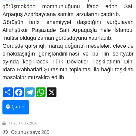
Mədəniyyətimizin Zəfəri
görüşməkdən məmnunluğunu ifadə edən Safi
Zəfər Diasporu
Arpaquş Azərbaycana səmimi arzularını çatdırıb.
Səhiyyə
Görüşün tarixi əhəmiyyət daşıdığını vurğulayan
Ailə və uşaq
Allahşükür Paşazadə Safi Arpaquşla hələ İstanbul
Turizm
müftisi olduğu zaman görüşdüyünü xatırladıb.
İqtisadiyyat
Görüşdə qarşılıqlı maraq doğuran məsələlər, eləcə də
İqtisadi xəbərlər
əməkdaşlığın genişləndirilməsi və bu ilin sentyabr
Energetika
ayında keçiriləcək Türk Dövlətlər Təşkilatının Dini
Neft-qaz
İdarə Rəhbərləri Şurasının toplantısı ilə bağlı təşkilatı
Əmək və sosial siyasət
məsələlər müzakirə edilib.
Kənd təsərrüfatı
Hərbi sənaye
Share
Facebook
Telegram
WhatsApp
X
Telekommunikasiya və nəqliyyat
COP29
🖨 Çap et
Cəmiyyət
Crossmedia.az - 1 yaş
11:28 14.05.2026
Siyasət
Oxunuş sayı: 289
Məhkəmə və hüquq