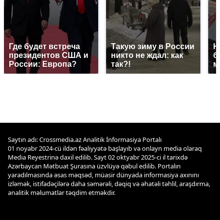
Где будет встреча
Такую зиму в России
Н
президентов США и
никто не ждал: как
б
России: Европа?
так?!
м
Saytın adı: Crossmedia.az Analitik İnformasiya Portalı
01 noyabr 2024-cü ildən fəaliyyətə başlayıb və onlayn media olaraq
Media Reyestrinə daxil edilib. Sayt 02 oktyabr 2025-ci il tarixdə
Azərbaycan Mətbuat Şurasına üzvlüyə qəbul edilib. Portalın
yaradılmasında əsas məqsəd, müasir dünyada informasiya axınını
izləmək, istifadəçilərə daha səmərəli, dəqiq və əhatəli təhlil, araşdırma,
analitik məlumatlar təqdim etməkdir.