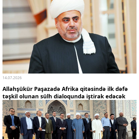
14.07.2026
Allahşükür Paşazadə Afrika qitəsində ilk dəfə
təşkil olunan sülh dialoqunda iştirak edəcək