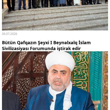
06.07.2026
Bütün Qafqazın Şeyxi I Beynəlxalq İslam
Sivilizasiyası Forumunda iştirak edir