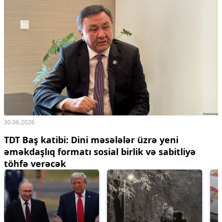
30.06.2026
TDT Baş katibi: Dini məsələlər üzrə yeni
əməkdaşlıq formatı sosial birlik və sabitliyə
töhfə verəcək