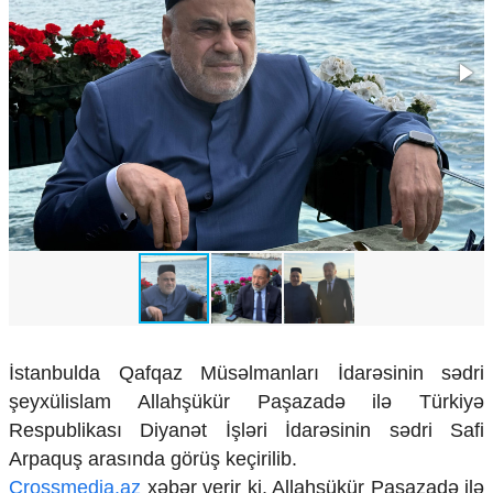
Çarpaz baxış
Təhlil
Siyasi
Geosiyasi
İqtisadi
Sosioloji
Araşdırma
Multimedia
Foto
Video
İnfoqrafika
Podcast
Humanitar
İstanbulda Qafqaz Müsəlmanları İdarəsinin sədri
şeyxülislam Allahşükür Paşazadə ilə Türkiyə
Elm və təhsil
Respublikası Diyanət İşləri İdarəsinin sədri Safi
Mədəniyyət
Diaspor
Arpaquş arasında görüş keçirilib.
Yüksəliş hekayəsi
Crossmedia.az
xəbər verir ki, Allahşükür Paşazadə ilə