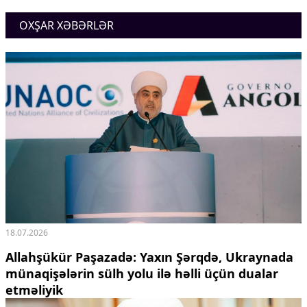
Ekologiya
OXŞAR XƏBƏRLƏR
Zəfər - 5
Gənclər və İdman
Media və QHT
Hadisə
Sağlamlıq
Sosium
Mənəvi dəyərlər
Texnologiya
Mətbuat-150
Əlaqə
Missiyamız
18.07.2026
Allahşükür Paşazadə: Yaxın Şərqdə, Ukraynada
münaqişələrin sülh yolu ilə həlli üçün dualar
etməliyik