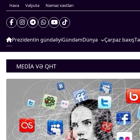
Hava
Valyuta
Namaz vaxtları
Prezidentin gündəliyi
Gündəm
Dünya
Çarpaz baxış
Tə
Xarici xəbərlər
S
Prezidentin gündəliyi
Cənubi Qafqaz
G
Gündəm
MEDIA VƏ QHT
Dünya
Türk Dünyası
İ
Xarici xəbərlər
Yaxın Şərq
S
Cənubi Qafqaz
Türk Dünyası
Avropa
Yaxın Şərq
Amerika
Avropa
Amerika
Asiya
Asiya
Afrika
Afrika
Çarpaz baxış
Təhlil