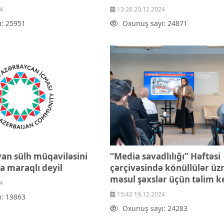
4
13:26 20.12.2024
ı: 25951
Oxunuş sayı: 24871
yan sülh müqaviləsini
“Media savadlılığı” Həftəsi
 maraqlı deyil
çərçivəsində könüllülər üz
məsul şəxslər üçün təlim ke
4
15:42 19.12.2024
ı: 19863
Oxunuş sayı: 24283