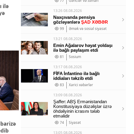
77
Gənclər və İdman
 ilə
13:26 08.08.2026
yə
Naxçıvanda pensiya
gözləyənlərə
ŞAD XƏBƏR
99
Əmək və sosial siyasət
13:21 08.08.2026
Emin Ağalarov həyat yoldaşı
ilə bağlı paylaşım etdi
81
Sosium
13:17 08.08.2026
FİFA İnfantino ilə bağlı
iddiaları təkzib etdi
83
Xarici xəbərlər
13:09 08.08.2026
Şaffer: ABŞ Ermənistandan
Konstitusiyaya düzəlişlər üzrə
öhdəliyinin icrasını tələb
etməlidir
74
Siyasət
barizə
edib
13:05 08.08.2026