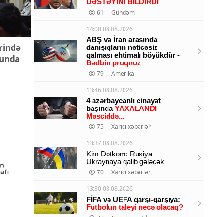
DƏSTƏYİNİ BİLDİRDİ
61
Gündəm
14:00 08.08.2026
ABŞ və İran arasında
ərində
danışıqların nəticəsiz
qalması ehtimalı böyükdür -
sunda
Bədbin proqnoz
79
Amerika
13:46 08.08.2026
4 azərbaycanlı cinayət
başında
YAXALANDI -
Məsciddə...
75
Xarici xəbərlər
13:37 08.08.2026
Kim Dotkom: Rusiya
Ukraynaya qalib gələcək
70
Xarici xəbərlər
13:30 08.08.2026
FİFA və UEFA qarşı-qarşıya:
Futbolun taleyi necə olacaq?