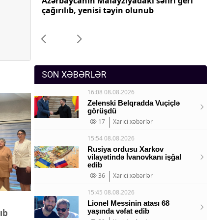
iya
Azərbaycanın Malayziyadakı səfiri geri
Az
Sosium
aradılıb
çağırılıb, yenisi təyin olunub
ça
Mənəvi dəyərlər
Texnologiya
Mətbuat-150
SON XƏBƏRLƏR
16:08 08.08.2026
Zelenski Belqradda Vuçiçlə
görüşdü
17
Xarici xəbərlər
15:54 08.08.2026
Rusiya ordusu Xarkov
vilayətində İvanovkanı işğal
edib
36
Xarici xəbərlər
15:45 08.08.2026
Lionel Messinin atası 68
yaşında vəfat edib
ıb