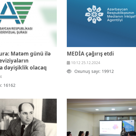
Şura: Matəm günü ilə
MEDİA çağırış etdi
eviziyaların
10:12 25.12.2024
 dəyişiklik olacaq
Oxunuş sayı: 19912
4
ı: 16162