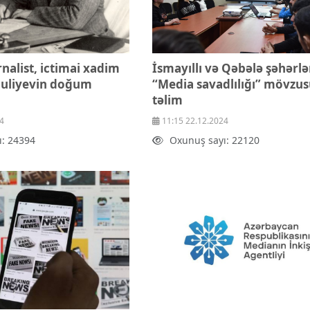
nalist, ictimai xadim
İsmayıllı və Qəbələ şəhərl
quliyevin doğum
“Media savadlılığı” mövzu
təlim
4
11:15 22.12.2024
ı: 24394
Oxunuş sayı: 22120