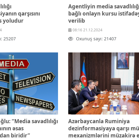
ılığı
Agentliyin media savadlılığı
yanın qarşısını
bağlı onlayn kursu istifadə
s yoludur
verilib
4
08:16 21.12.2024
ı: 25207
Oxunuş sayı: 21407
ğlu: “Media savadlılığı
Azərbaycanla Ruminiya
nının əsas
dezinformasiyaya qarşı mü
dan biridir”
mexanizmlərini müzakirə 