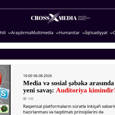
hlil
Araşdırma
Multimedia
Humanitar
İqtisadiyyat
iyasi
Foto
Elm və təhsil
İqtisadi xəbərlər
eosiyasi
Video
Mədəniyyət
Energetika
qtisadi
İnfoqrafika
Diaspor
Neft-qaz
osioloji
Podcast
Yüksəliş hekayəsi
Əmək və sosial si
16:00 06.08.2026
Mədəniyyətimizin Zəfəri
Kənd təsərrüfatı
Media və sosial şəbəkə arasında
Zəfər Diasporu
Hərbi sənaye
yeni savaş:
Auditoriya kimindir
Səhiyyə
Telekommunikasiy
nəqliyyat
100
Ailə və uşaq
Rəqəmsal platformaların sürətlə inkişafı xəbəri
COP29
Turizm
hazırlanması və təqdimatı prinsiplərini də