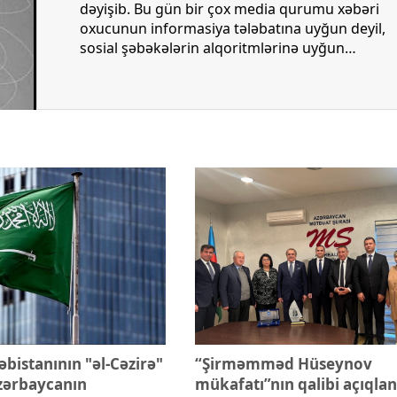
ezident İlham Əliyevə
Azərbaycan Beynəlxalq İnvestis
dəyişib. Bu gün bir çox media qurumu xəbəri
ƏNİB
Forumunun Təşkilat Komitəsi y
oxucunun informasiya tələbatına uyğun deyil,
sosial şəbəkələrin alqoritmlərinə uyğun
hazırlamaq məcburiyyətində qalır. Çünki
"Facebook", "TikTok" və "Instagram" kimi
platformalar istifadəçini mümkün qədər öz
mühitində saxlamağa çalışır, xəbər saytlarına
yönləndirən linkləri isə daha az görünən edir.
bistanının "əl-Cəzirə"
“Şirməmməd Hüseynov
zərbaycanın
mükafatı”nın qalibi açıqlan