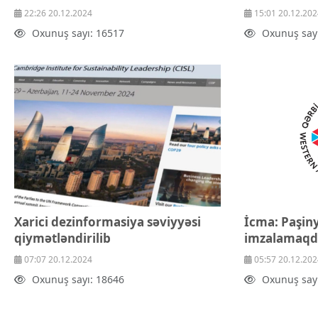
22:26 20.12.2024
15:01 20.12.202
Oxunuş sayı: 16517
Oxunuş say
Xarici dezinformasiya səviyyəsi
İcma: Paşin
qiymətləndirilib
imzalamaqda
07:07 20.12.2024
05:57 20.12.202
Oxunuş sayı: 18646
Oxunuş say