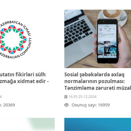
tatın fikirləri sülh
Sosial şəbəkələrdə əxlaq
ozmağa xidmət edir -
normalarının pozulması:
Tənzimləmə zərurəti müza
edilir
4
16:35 25.12.2024
ı: 20369
Oxunuş sayı: 16959