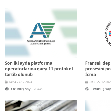
Texnologiya
Mətbuat-150
Əlaqə
Missiyamız
Son iki ayda platforma
Fransalı depu
operatorlarına qarşı 11 protokol
prosesini p
tərtib olunub
İcma
14:54 27.12.2024
05:30 27.12.202
Oxunuş sayı: 20449
Oxunuş say