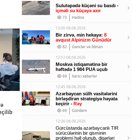
Sulutəpədə küçəni su basdı -
içməli su küçəyə axır
73
Hadisə
13:00 08.08.2026
Bir zirvə, min hekayə:
8
avqust Alpinizm Günüdür
82
Gənclər və İdman
12:57 08.08.2026
Moskva istiqamətinə bir
həftədə 1 984 PUA uçub
69
Xarici xəbərlər
12:45 08.08.2026
Azərbaycan sülh vasitələrini
birləşdirən strategiya həyata
keçirir -
Rəy
rə
69
Gündəm
çilib
12:36 08.08.2026
Gürcüstanda azərbaycanlı TIR
sürücülərinin bir qisminin
problemi həll olunub, digərləri