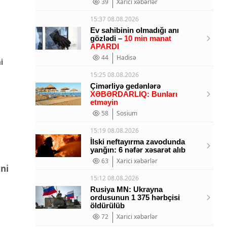
39
Xarici xəbərlər
15:37 08.08.2026
Ev sahibinin olmadığı anı
gözlədi –
10 min manat
APARDI
44
Hadisə
15:25 08.08.2026
Çimərliyə gedənlərə
XƏBƏRDARLIQ: Bunları
etməyin
58
Sosium
15:19 08.08.2026
İlski neftayırma zavodunda
yanğın: 6 nəfər xəsarət alıb
63
Xarici xəbərlər
ni
15:12 08.08.2026
Rusiya MN: Ukrayna
ordusunun 1 375 hərbçisi
öldürülüb
72
Xarici xəbərlər