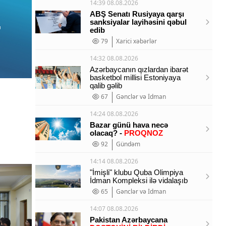
14:39 08.08.2026
ABŞ Senatı Rusiyaya qarşı
sanksiyalar layihəsini qəbul
edib
79
Xarici xəbərlər
14:32 08.08.2026
Azərbaycanın qızlardan ibarət
basketbol millisi Estoniyaya
qalib gəlib
67
Gənclər və İdman
14:24 08.08.2026
Bazar günü hava necə
olacaq? -
PROQNOZ
92
Gündəm
14:14 08.08.2026
"İmişli" klubu Quba Olimpiya
İdman Kompleksi ilə vidalaşıb
65
Gənclər və İdman
14:07 08.08.2026
Pakistan Azərbaycana