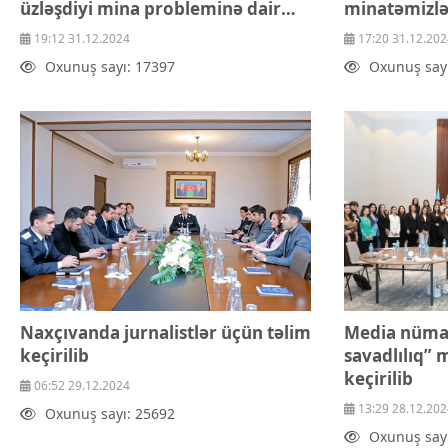
İqtisadiyyat
üzləşdiyi mina probleminə dair
minatəmizlə
İqtisadi xəbərlər
məqalə dərc olunub
haqqında mə
19:12 31.12.2024
17:20 31.12.202
Energetika
Oxunuş sayı: 17397
Oxunuş say
Neft-qaz
Əmək və sosial siyasət
Kənd təsərrüfatı
Hərbi sənaye
Telekommunikasiya və nəqliyyat
COP29
Cəmiyyət
Crossmedia.az - 1 yaş
Siyasət
Məhkəmə və hüquq
Ekologiya
Zəfər - 5
Naxçıvanda jurnalistlər üçün təlim
Media nümay
Gənclər və İdman
keçirilib
savadlılıq”
Media və QHT
keçirilib
Hadisə
06:52 29.12.2024
Sağlamlıq
13:29 28.12.202
Oxunuş sayı: 25692
Sosium
Oxunuş say
Mənəvi dəyərlər