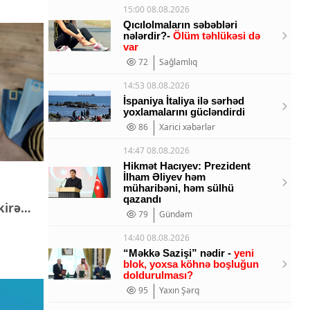
15:00 08.08.2026
Qıcılolmaların səbəbləri
nələrdir?-
Ölüm təhlükəsi də
var
72
Sağlamlıq
14:53 08.08.2026
İspaniya İtaliya ilə sərhəd
yoxlamalarını gücləndirdi
86
Xarici xəbərlər
14:47 08.08.2026
Hikmət Hacıyev: Prezident
İlham Əliyev həm
müharibəni, həm sülhü
qazandı
kirə
79
Gündəm
14:40 08.08.2026
“Məkkə Sazişi” nədir -
yeni
blok, yoxsa köhnə boşluğun
doldurulması?
95
Yaxın Şərq