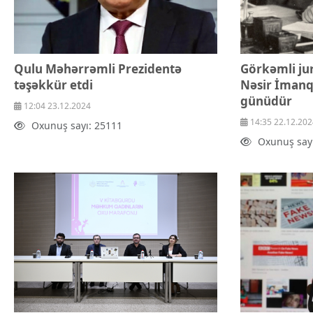
Qulu Məhərrəmli Prezidentə
Görkəmli jur
təşəkkür etdi
Nəsir İman
günüdür
12:04 23.12.2024
14:35 22.12.202
Oxunuş sayı: 25111
Oxunuş say