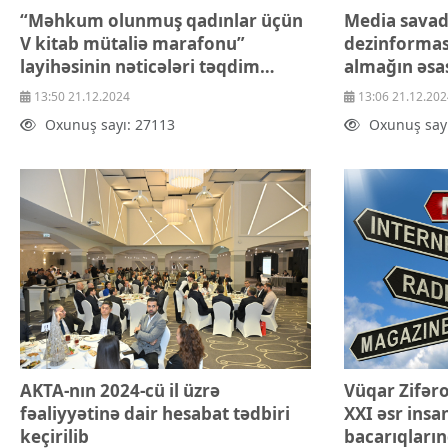
“Məhkum olunmuş qadınlar üçün
Media savadl
V kitab mütaliə marafonu”
dezinformasi
layihəsinin nəticələri təqdim
almağın əsa
olunub
13:50 21.12.2024
13:06 21.12.202
Oxunuş sayı: 27113
Oxunuş say
AKTA-nın 2024-cü il üzrə
Vüqar Zifəro
fəaliyyətinə dair hesabat tədbiri
XXI əsr insa
keçirilib
bacarıqların