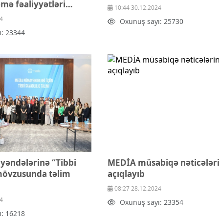
mə fəaliyyətləri
10:44 30.12.2024
qalə dərc olunub
4
Oxunuş sayı: 25730
ı: 23344
əndələrinə “Tibbi
MEDİA müsabiqə nəticələri
 mövzusunda təlim
açıqlayıb
08:27 28.12.2024
4
Oxunuş sayı: 23354
ı: 16218