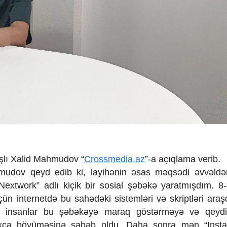
şlı
Xalid Mahmudov “
Crossmedia.az
”-a açıqlama verib.
mudov qeyd edib ki, layihənin əsas məqsədi əvvəldə
Nextwork” adlı kiçik bir sosial şəbəkə yaratmışdım. 8-c
n internetdə bu sahədəki sistemləri və skriptləri araşd
irə insanlar bu şəbəkəyə maraq göstərməyə və qeydi
dikcə böyüməsinə səbəb oldu. Daha sonra mən “Insta