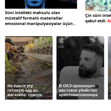
Süni intellekt məhsulu olan
Çin süni inte
müxtəlif formatlı materiallar
qəbul etdi:
A
emosional manipulyasiyalar üçün
istifadə edilir -
ŞƏRH
Не ешьте эту
В ОАЭ произошло
готовую еду из
жестокое убийство
магазина: список
криптомиллионера