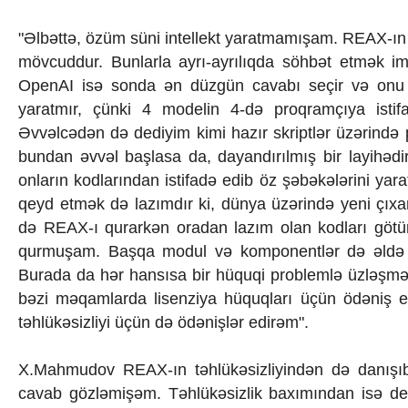
"Əlbəttə, özüm süni intellekt yaratmamışam. REAX-ın d
mövcuddur. Bunlarla ayrı-ayrılıqda söhbət etmək i
OpenAI isə sonda ən düzgün cavabı seçir və onu 
yaratmır, çünki 4 modelin 4-də proqramçıya istif
Əvvəlcədən də dediyim kimi hazır skriptlər üzərində pr
bundan əvvəl başlasa da, dayandırılmış bir layihədi
onların kodlarından istifadə edib öz şəbəkələrini y
qeyd etmək də lazımdır ki, dünya üzərində yeni çıxa
də REAX-ı qurarkən oradan lazım olan kodları götürü
qurmuşam. Başqa modul və komponentlər də əldə ed
Burada da hər hansısa bir hüquqi problemlə üzləşmə
bəzi məqamlarda lisenziya hüquqları üçün ödəniş e
təhlükəsizliyi üçün də ödənişlər edirəm".
X.Mahmudov REAX-ın təhlükəsizliyindən də danışı
cavab gözləmişəm. Təhlükəsizlik baxımından isə deyə