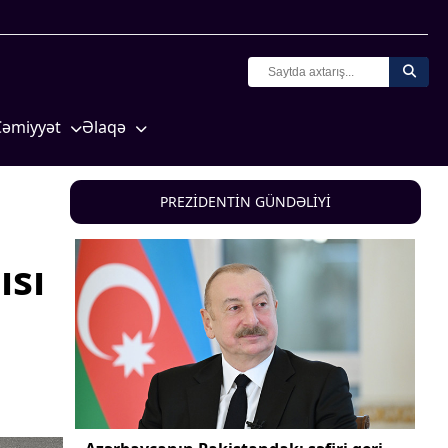
Cəmiyyət
Əlaqə
Crossmedia.az - 1 yaş
Missiyamız
Siyasət
PREZİDENTİN GÜNDƏLİYİ
Məhkəmə və hüquq
yasət
Ekologiya
ısı
Zəfər - 5
Gənclər və İdman
a və
Media və QHT
Hadisə
Sağlamlıq