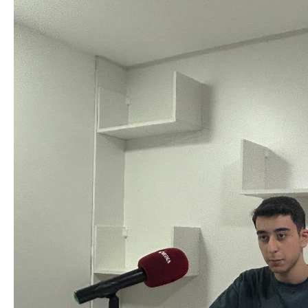
Azərbaycan Beynəl
Siyasi
Forumunun Təşkila
Geosiyasi
İqtisadi
Sosioloji
Araşdırma
Multimedia
Foto
Video
İnfoqrafika
Podcast
Humanitar
Elm və təhsil
Mədəniyyət
Diaspor
Yüksəliş hekayəsi
Mədəniyyətimizin Zəfəri
Zəfər Diasporu
Səhiyyə
Ailə və uşaq
Turizm