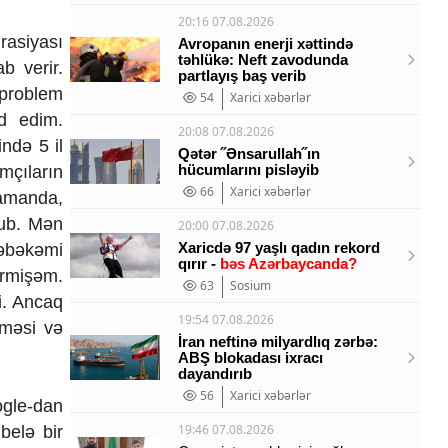
20:16 07.08.2026
rasiyası
Avropanın enerji xəttində
təhlükə: Neft zavodunda
b verir.
partlayış baş verib
problem
54
Xarici xəbərlər
d edim.
20:08 07.08.2026
ində 5 il
Qətər ˝Ənsarullah˝ın
hücumlarını pisləyib
mçıların
66
Xarici xəbərlər
zamanda,
lub. Mən
20:00 07.08.2026
Xaricdə 97 yaşlı qadın rekord
şəbəkəmi
qırır -
bəs Azərbaycanda?
irmişəm.
63
Sosium
i. Ancaq
19:54 07.08.2026
nməsi və
İran neftinə milyardlıq zərbə:
ABŞ blokadası ixracı
dayandırıb
56
Xarici xəbərlər
ogle-dan
19:46 07.08.2026
belə bir