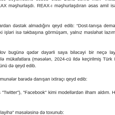
REAX məşhurlaşdı. REAX-ı məşhurlaşdıran əsas amil i
lardan dəstək almadığını qeyd edib:
“Dost-tanışa dem
ki işləri isə təkbaşına görmüşəm, yalnız məsləhət lazı
v bugünə qədər dəyərli saya biləcəyi bir neçə layi
 ilə mükafatlara (məsələn, 2024-cü ildə keçirilmiş Türk
yünü də qeyd edib.
munələr barədə danışan ixtiraçı qeyd edib:
iş "Twitter"), "Facebook" kimi modellərdən ilham aldım. 
 layihə" məsələsinə də toxunub: