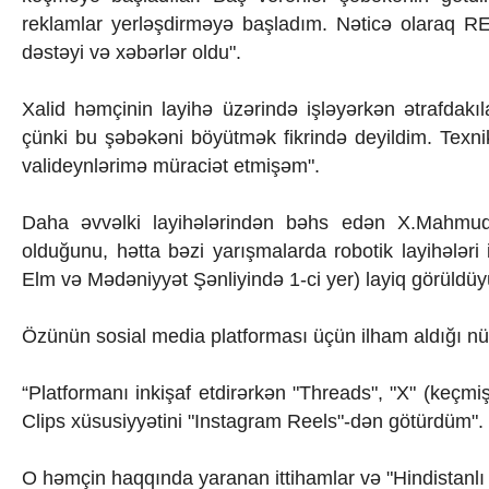
Texnologiya
reklamlar yerləşdirməyə başladım. Nəticə olaraq 
Mətbuat-150
dəstəyi və xəbərlər oldu".
Əlaqə
Missiyamız
Xalid həmçinin layihə üzərində işləyərkən ətrafdakı
çünki bu şəbəkəni böyütmək fikrində deyildim. Texni
valideynlərimə müraciət etmişəm".
Daha əvvəlki layihələrindən bəhs edən X.Mahmudo
olduğunu, hətta bəzi yarışmalarda robotik layihələri
Elm və Mədəniyyət Şənliyində 1-ci yer) layiq görüldü
Özünün sosial media platforması üçün ilham aldığı nü
“Platformanı inkişaf etdirərkən "Threads", "X" (keçm
Clips xüsusiyyətini "Instagram Reels"-dən götürdüm".
O həmçin haqqında yaranan ittihamlar və "Hindistanlı