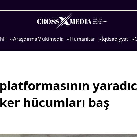
hlil
Araşdırma
Multimedia
Humanitar
İqtisadiyyat
iyasi
Foto
Elm və təhsil
İqtisadi xəbərlər
eosiyasi
Video
Mədəniyyət
Energetika
qtisadi
İnfoqrafika
Diaspor
Neft-qaz
osioloji
Podcast
Yüksəliş hekayəsi
Əmək və sosial si
platformasının yaradıc
Mədəniyyətimizin Zəfəri
Kənd təsərrüfatı
ker hücumları baş
Zəfər Diasporu
Hərbi sənaye
Səhiyyə
Telekommunikasiy
nəqliyyat
Ailə və uşaq
COP29
Turizm