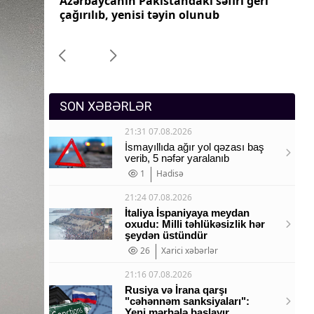
ri geri
Azərbaycanın Pakistandakı səfiri geri
Az
Sosium
çağırılıb, yenisi təyin olunub
ça
Mənəvi dəyərlər
Texnologiya
Mətbuat-150
SON XƏBƏRLƏR
21:31 07.08.2026
İsmayıllıda ağır yol qəzası baş
verib, 5 nəfər yaralanıb
1
Hadisə
21:24 07.08.2026
İtaliya İspaniyaya meydan
oxudu: Milli təhlükəsizlik hər
şeydən üstündür
26
Xarici xəbərlər
21:16 07.08.2026
Rusiya və İrana qarşı
"cəhənnəm sanksiyaları":
Yeni mərhələ başlayır