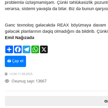
problemlə üzləşməmişəm. Çünki təhlükəsizlik pozunt
verərsə, sistemi yavaşla da bilər. Biz də bunun qarşısı
Gənc texnoloq gələcəkdə REAX böyüməyə davam et
gələcək planlarının dəqiq olmadığını da bildirib. Çünki
Emil Nağızadə
Share
Facebook
Telegram
WhatsApp
X
🖨 Çap et
12:56 11.09.2025
Oxunuş sayı: 13667
O