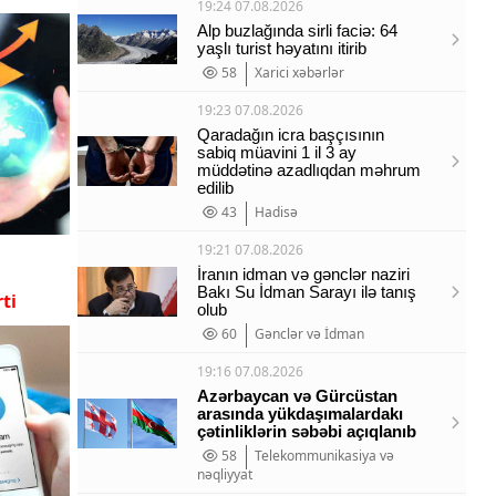
19:24 07.08.2026
Alp buzlağında sirli faciə: 64
yaşlı turist həyatını itirib
58
Xarici xəbərlər
19:23 07.08.2026
Qaradağın icra başçısının
sabiq müavini 1 il 3 ay
müddətinə azadlıqdan məhrum
edilib
43
Hadisə
19:21 07.08.2026
İranın idman və gənclər naziri
Bakı Su İdman Sarayı ilə tanış
ti
olub
60
Gənclər və İdman
19:16 07.08.2026
Azərbaycan və Gürcüstan
arasında yükdaşımalardakı
çətinliklərin səbəbi açıqlanıb
58
Telekommunikasiya və
nəqliyyat