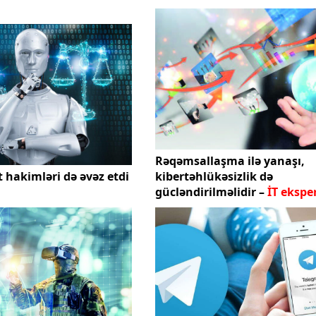
Rəqəmsallaşma ilə yanaşı,
t hakimləri də əvəz etdi
kibertəhlükəsizlik də
gücləndirilməlidir –
İT eksper