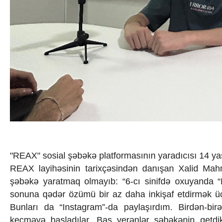
İqtisadiyyat
İqtisadi xəbərlər
Energetika
Neft-qaz
Əmək və sosial siyasət
Kənd təsərrüfatı
Hərbi sənaye
Telekommunikasiya və nəqliyyat
COP29
Cəmiyyət
Crossmedia.az - 1 yaş
Siyasət
Məhkəmə və hüquq
Ekologiya
Zəfər - 5
"REAX" sosial şəbəkə platformasının yaradıcısı 14 ya
Gənclər və İdman
REAX layihəsinin tarixçəsindən danışan Xalid Mah
Media və QHT
şəbəkə yaratmaq olmayıb:
“6-cı sinifdə oxuyanda “
Hadisə
sonuna qədər özümü bir az daha inkişaf etdirmək üçü
Sağlamlıq
Bunları da “Instagram”-da paylaşırdım. Birdən-b
Sosium
keçməyə başladılar. Baş verənlər şəbəkənin get
Mənəvi dəyərlər