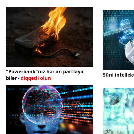
"Powerbank"nız hər an partlaya
Süni intellek
bilər -
diqqətli olun