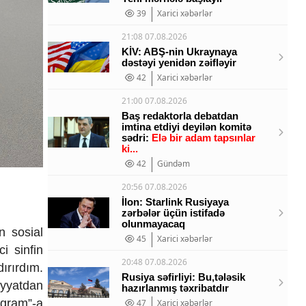
39
Xarici xəbərlər
21:08 07.08.2026
KİV: ABŞ-nin Ukraynaya
dəstəyi yenidən zəifləyir
42
Xarici xəbərlər
21:00 07.08.2026
Baş redaktorla debatdan
imtina etdiyi deyilən komitə
sədri:
Elə bir adam tapsınlar
ki...
42
Gündəm
20:56 07.08.2026
İlon: Starlink Rusiyaya
zərbələr üçün istifadə
olunmayacaq
n sosial
45
Xarici xəbərlər
i sinfin
20:48 07.08.2026
ırırdım.
Rusiya səfirliyi: Bu,tələsik
yyatdan
hazırlanmış təxribatdır
gram”-a
47
Xarici xəbərlər