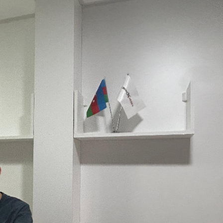
xalq İnvestisiya
Azərbaycanın Malayziyadakı səfi
t Komitəsi yaradılıb
çağırılıb, yenisi təyin olunub