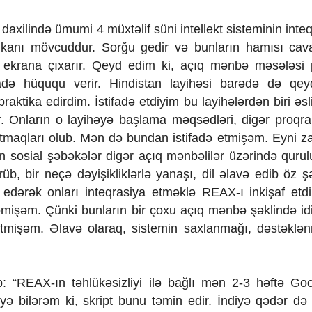
axilində ümumi 4 müxtəlif süni intellekt sisteminin inteq
mkanı mövcuddur. Sorğu gedir və bunların hamısı cava
ekrana çıxarır. Qeyd edim ki, açıq mənbə məsələsi 
adə hüququ verir.
Hindistan layihəsi barədə də qey
aktika edirdim. İstifadə etdiyim bu layihələrdən biri əsl
r. Onların o layihəyə başlama məqsədləri, digər proqra
aratmaqları olub. Mən də bundan istifadə etmişəm. Eyni 
n sosial şəbəkələr digər açıq mənbəlilər üzərində quru
b, bir neçə dəyişikliklərlə yanaşı, dil əlavə edib öz 
ərək onları inteqrasiya etməklə REAX-ı inkişaf etd
mişəm. Çünki bunların bir çoxu açıq mənbə şəklində id
tmişəm. Əlavə olaraq, sistemin saxlanmağı, dəstəklə
b:
“REAX-ın təhlükəsizliyi ilə bağlı mən 2-3 həftə Go
 bilərəm ki, skript bunu təmin edir. İndiyə qədər də 