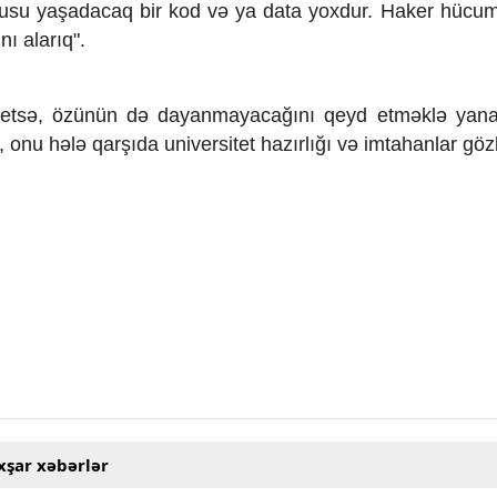
usu yaşadacaq bir kod və ya data yoxdur. Haker hücum
nı alarıq".
sə, özünün də dayanmayacağını qeyd etməklə yanaş
, onu hələ qarşıda universitet hazırlığı və imtahanlar gözl
xşar xəbərlər