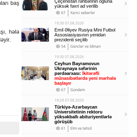
Çeçenistan rəhbərinin oğluna
ları baş
yüksək fəxri ad verilib
67
Xarici xəbərlər
19:38 07.08.2026
Emil Əliyev Rusiya Mini Futbol
ı, hələ
Assosiasiyasının yenidən
əyir.
prezidenti seçilib
54
Gənclər və İdman
19:30 07.08.2026
Ceyhun Bayramovun
Ukraynaya səfərinin
pərdəarxası:
İkitərəfli
münasibətlərdə yeni mərhələ
başlayır
67
Gündəm
19:28 07.08.2026
Türkiyə-Azərbaycan
Universitetinin rektoru
yüksəkballı abituriyentlərlə
görüşüb
61
Elm və təhsil