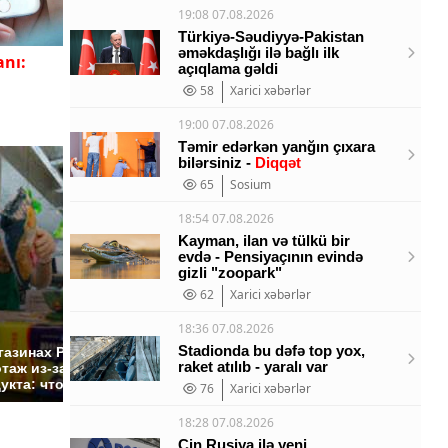
19:08 07.08.2026
Türkiyə-Səudiyyə-Pakistan
əməkdaşlığı ilə bağlı ilk
anı:
açıqlama gəldi
58
Xarici xəbərlər
19:00 07.08.2026
Təmir edərkən yanğın çıxara
bilərsiniz -
Diqqət
65
Sosium
18:54 07.08.2026
Kayman, ilan və tülkü bir
evdə - Pensiyaçının evində
gizli "zoopark"
62
Xarici xəbərlər
СМИ: В Химках на
18:36 07.08.2026
полицейскую
Где буд
Stadionda bu dəfə top yox,
газинах России
машину напали и
презид
raket atılıb - yaralı var
таж из-за этого
подожгли.
России:
укта: что купить?
76
Xarici xəbərlər
18:28 07.08.2026
Çin Rusiya ilə yeni