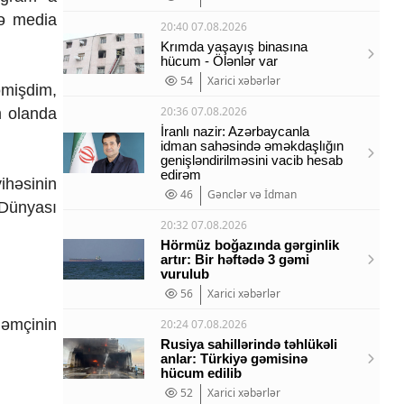
sə media
20:40 07.08.2026
Krımda yaşayış binasına
hücum - Ölənlər var
54
Xarici xəbərlər
əmişdim,
20:36 07.08.2026
m olanda
İranlı nazir: Azərbaycanla
idman sahəsində əməkdaşlığın
genişləndirilməsini vacib hesab
edirəm
həsinin
46
Gənclər və İdman
 Dünyası
20:32 07.08.2026
Hörmüz boğazında gərginlik
artır: Bir həftədə 3 gəmi
vurulub
56
Xarici xəbərlər
Həmçinin
20:24 07.08.2026
Rusiya sahillərində təhlükəli
anlar: Türkiyə gəmisinə
hücum edilib
52
Xarici xəbərlər